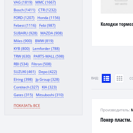
VAG (1819)
MMC (1667)
Bosch (1411)
CTR (1232)
FORD (1207)
Honda (1156)
Колодки тормо
Febest (1116)
Febi (987)
SUBARU (928)
MAZDA (908)
Miles (900)
BMW (819)
KYB (800)
Lemforder (788)
TRW (630)
PARTS-MALL (598)
RBI (534)
Filtron (508)
SUZUKI (461)
Depo (422)
ВИД:
C
Elring (398)
Jp Group (328)
Contitech (327)
KIA (323)
Gates (315)
Mitsuboshi (310)
ПОКАЗАТЬ ВСЕ
Производитель:
Покер пластм.