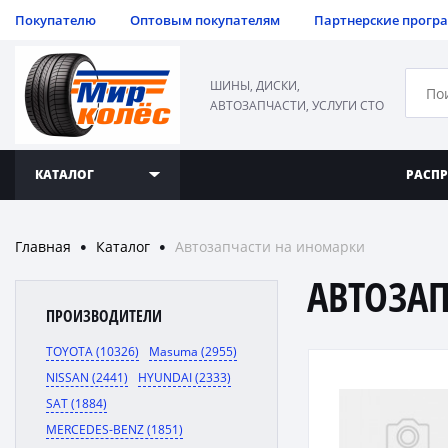
Покупателю
Оптовым покупателям
Партнерские прогр
ШИНЫ, ДИСКИ,
АВТОЗАПЧАСТИ, УСЛУГИ СТО
КАТАЛОГ
РАСП
Главная
Каталог
Автозапчасти на иномарки
●
●
АВТОЗА
ПРОИЗВОДИТЕЛИ
TOYOTA (10326)
Masuma (2955)
NISSAN (2441)
HYUNDAI (2333)
SAT (1884)
MERCEDES-BENZ (1851)