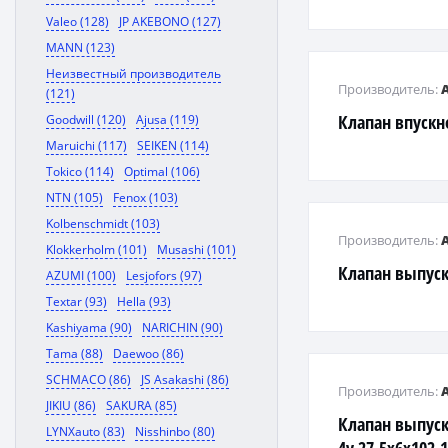
Valeo (128)
JP AKEBONO (127)
MANN (123)
Неизвестный производитель
Производитель:
(121)
Клапан впускн
Goodwill (120)
Ajusa (119)
Maruichi (117)
SEIKEN (114)
Tokico (114)
Optimal (106)
NTN (105)
Fenox (103)
Kolbenschmidt (103)
Производитель:
Klokkerholm (101)
Musashi (101)
Клапан выпус
AZUMI (100)
Lesjofors (97)
Textar (93)
Hella (93)
Kashiyama (90)
NARICHIN (90)
Tama (88)
Daewoo (86)
SCHMACO (86)
JS Asakashi (86)
Производитель:
JIKIU (86)
SAKURA (85)
Клапан выпуск
LYNXauto (83)
Nisshinbo (80)