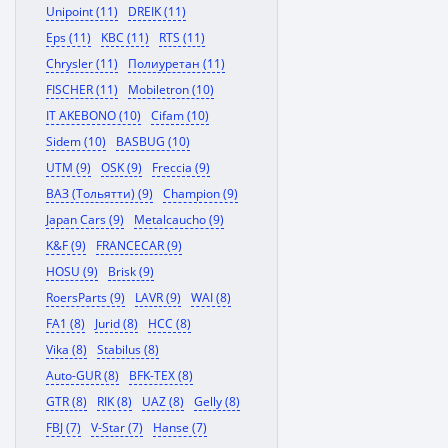
Unipoint (11)
DREIK (11)
Eps (11)
KBC (11)
RTS (11)
Chrysler (11)
Полиуретан (11)
FISCHER (11)
Mobiletron (10)
IT AKEBONO (10)
Cifam (10)
Sidem (10)
BASBUG (10)
UTM (9)
OSK (9)
Freccia (9)
ВАЗ (Тольятти) (9)
Champion (9)
Japan Cars (9)
Metalcaucho (9)
K&F (9)
FRANCECAR (9)
HOSU (9)
Brisk (9)
RoersParts (9)
LAVR (9)
WAI (8)
FA1 (8)
Jurid (8)
HCC (8)
Vika (8)
Stabilus (8)
Auto-GUR (8)
BFK-TEX (8)
GTR (8)
RIK (8)
UAZ (8)
Gelly (8)
FBJ (7)
V-Star (7)
Hanse (7)