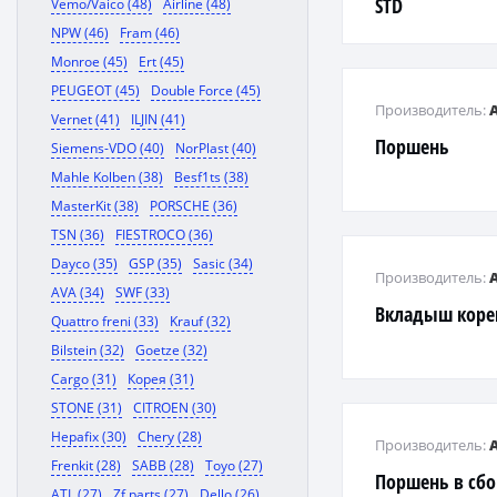
STD
Vemo/Vaico (48)
Airline (48)
NPW (46)
Fram (46)
Monroe (45)
Ert (45)
PEUGEOT (45)
Double Force (45)
Производитель:
Vernet (41)
ILJIN (41)
Поршень
Siemens-VDO (40)
NorPlast (40)
Mahle Kolben (38)
Besf1ts (38)
MasterKit (38)
PORSCHE (36)
TSN (36)
FIESTROCO (36)
Dayco (35)
GSP (35)
Sasic (34)
Производитель:
AVA (34)
SWF (33)
Вкладыш коре
Quattro freni (33)
Krauf (32)
Bilstein (32)
Goetze (32)
Cargo (31)
Корея (31)
STONE (31)
CITROEN (30)
Hepafix (30)
Chery (28)
Производитель:
Frenkit (28)
SABB (28)
Toyo (27)
Поршень в сбо
ATL (27)
Zf parts (27)
Dello (26)