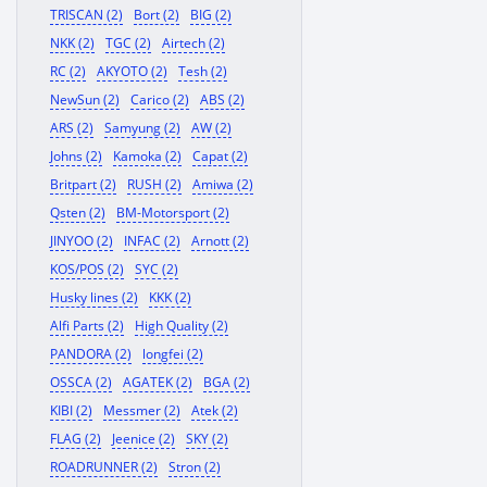
TRISCAN (2)
Bort (2)
BIG (2)
NKK (2)
TGC (2)
Airtech (2)
RC (2)
AKYOTO (2)
Tesh (2)
NewSun (2)
Carico (2)
ABS (2)
ARS (2)
Samyung (2)
AW (2)
Johns (2)
Kamoka (2)
Capat (2)
Britpart (2)
RUSH (2)
Amiwa (2)
Qsten (2)
BM-Motorsport (2)
JINYOO (2)
INFAC (2)
Arnott (2)
KOS/POS (2)
SYC (2)
Husky lines (2)
KKK (2)
Alfi Parts (2)
High Quality (2)
PANDORA (2)
longfei (2)
OSSCA (2)
AGATEK (2)
BGA (2)
KIBI (2)
Messmer (2)
Atek (2)
FLAG (2)
Jeenice (2)
SKY (2)
ROADRUNNER (2)
Stron (2)