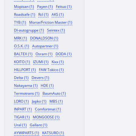
Mopisan (1)
Payen (1)
Feituo (1)
Roadsafe (1)
Rcl (1)
AKS (1)
TYB (1)
Morse/Friction Master (1)
Dl-autogruppe (1)
Seintex (1)
MRK (1)
DONALDSON (1)
O.S.K. (1)
Autopartner (1)
BALTEX (1)
Osram (1)
DODA (1)
KOITO (1)
IZUMI (1)
Kixx (1)
HILLPORT (1)
FAW Tokico (1)
Delta (1)
Devers (1)
Nakayama (1)
HDE (1)
Termotrans (1)
BaumAuto (1)
LORO (1)
Japko (1)
MBS (1)
INPART (1)
Comfortmat (1)
TIGAR (1)
MONGOOSE (1)
Ural (1)
Gallant (1)
AYWIPARTS (1)
KATSURO (1)