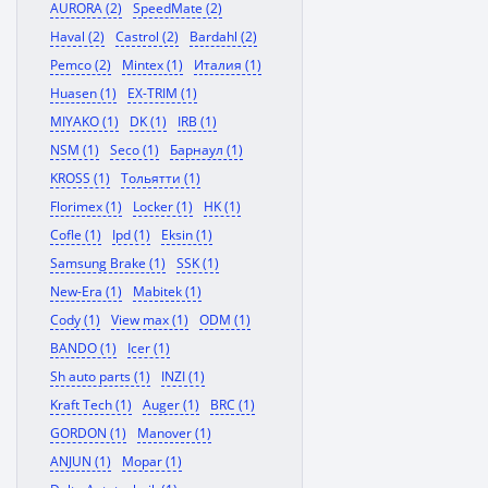
AURORA (2)
SpeedMate (2)
Haval (2)
Castrol (2)
Bardahl (2)
Pemco (2)
Mintex (1)
Италия (1)
Huasen (1)
EX-TRIM (1)
MIYAKO (1)
DK (1)
IRB (1)
NSM (1)
Seco (1)
Барнаул (1)
KROSS (1)
Тольятти (1)
Florimex (1)
Locker (1)
HK (1)
Cofle (1)
Ipd (1)
Eksin (1)
Samsung Brake (1)
SSK (1)
New-Era (1)
Mabitek (1)
Cody (1)
View max (1)
ODM (1)
BANDO (1)
Icer (1)
Sh auto parts (1)
INZI (1)
Kraft Tech (1)
Auger (1)
BRC (1)
GORDON (1)
Manover (1)
ANJUN (1)
Mopar (1)