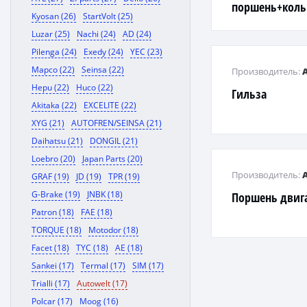
поршень+кольц
Kyosan (26)
StartVolt (25)
1zz-fe
Luzar (25)
Nachi (24)
AD (24)
Pilenga (24)
Exedy (24)
YEC (23)
Mapco (22)
Seinsa (22)
Производитель:
Hepu (22)
Huco (22)
Гильза
Akitaka (22)
EXCELITE (22)
XYG (21)
AUTOFREN/SEINSA (21)
Daihatsu (21)
DONGIL (21)
Loebro (20)
Japan Parts (20)
Производитель:
GRAF (19)
JD (19)
TPR (19)
G-Brake (19)
JNBK (18)
Поршень двига
Patron (18)
FAE (18)
TORQUE (18)
Motodor (18)
Facet (18)
TYC (18)
AE (18)
Sankei (17)
Termal (17)
SIM (17)
Trialli (17)
Autowelt (17)
Polcar (17)
Moog (16)