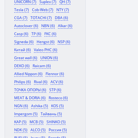
UNICORN (7)
Suplex (7)
QH (7)
Tesla (7)
Cob-Web (7)
NTY (7)
CGA (7)
TOTACHI (7)
DBA (6)
Autoclover (6)
NBN (6)
Alkar (6)
Casp (6)
TP (6)
FKC (6)
Signeda (6)
Hengst (6)
NSP (6)
Китай (6)
Valeo PHC (6)
Great wall (6)
UNION (6)
DEKO (6)
Raicam (6)
Allied Nippon (6)
Flennor (6)
Philips (6)
Rival (6)
ACV (6)
ТОЧКА ОПОРЫ (6)
STP (6)
MEAT & DORIA (6)
Rosteco (6)
NGN (6)
Ashika (5)
KOS (5)
Impergom (5)
Тайвань (5)
KAP (5)
MCB (5)
SHINKO (5)
NDK (5)
ALCO (5)
Россия (5)
RUEI (5)
Isuzu (5)
Ferodo (5)