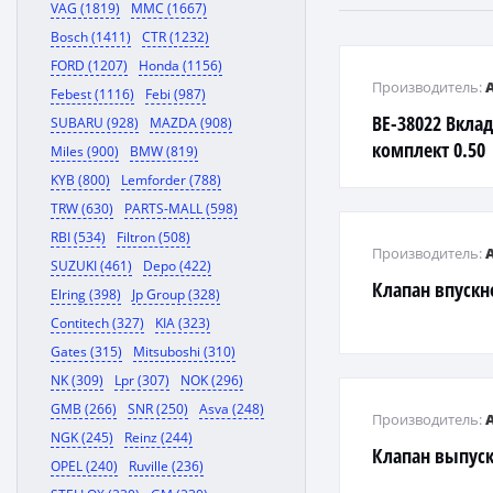
VAG (1819)
MMC (1667)
Bosch (1411)
CTR (1232)
FORD (1207)
Honda (1156)
Производитель:
Febest (1116)
Febi (987)
BE-38022 Вкла
SUBARU (928)
MAZDA (908)
комплект 0.50
Miles (900)
BMW (819)
KYB (800)
Lemforder (788)
TRW (630)
PARTS-MALL (598)
RBI (534)
Filtron (508)
Производитель:
SUZUKI (461)
Depo (422)
Клапан впускн
Elring (398)
Jp Group (328)
Contitech (327)
KIA (323)
Gates (315)
Mitsuboshi (310)
NK (309)
Lpr (307)
NOK (296)
GMB (266)
SNR (250)
Asva (248)
Производитель:
NGK (245)
Reinz (244)
Клапан выпус
OPEL (240)
Ruville (236)