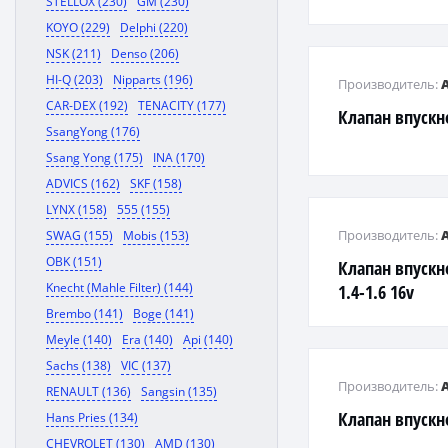
STELLOX (230)
GM (230)
KOYO (229)
Delphi (220)
NSK (211)
Denso (206)
HI-Q (203)
Nipparts (196)
Производитель:
CAR-DEX (192)
TENACITY (177)
Клапан впускн
SsangYong (176)
Ssang Yong (175)
INA (170)
ADVICS (162)
SKF (158)
LYNX (158)
555 (155)
Производитель:
SWAG (155)
Mobis (153)
OBK (151)
Клапан впускно
Knecht (Mahle Filter) (144)
1.4-1.6 16v
Brembo (141)
Boge (141)
Meyle (140)
Era (140)
Api (140)
Sachs (138)
VIC (137)
Производитель:
RENAULT (136)
Sangsin (135)
Клапан впускн
Hans Pries (134)
CHEVROLET (130)
AMD (130)