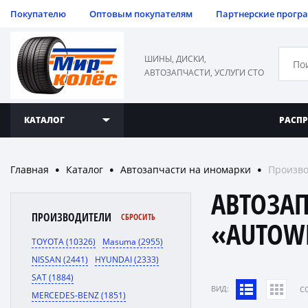
Покупателю
Оптовым покупателям
Партнерские прогр
ШИНЫ, ДИСКИ,
АВТОЗАПЧАСТИ, УСЛУГИ СТО
КАТАЛОГ
РАСП
Главная
Каталог
Автозапчасти на иномарки
Произво
●
●
●
АВТОЗА
ПРОИЗВОДИТЕЛИ
СБРОСИТЬ
«AUTOW
TOYOTA (10326)
Masuma (2955)
NISSAN (2441)
HYUNDAI (2333)
SAT (1884)
ВИД:
C
MERCEDES-BENZ (1851)