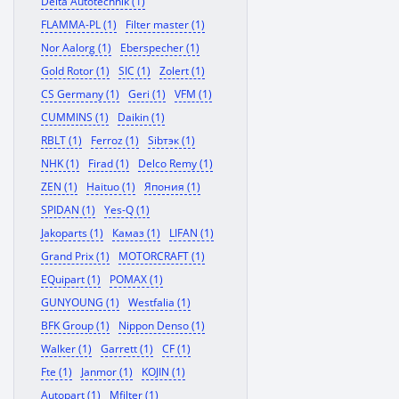
Delta Autotechnik (1)
FLAMMA-PL (1)
Filter master (1)
Nor Aalorg (1)
Eberspecher (1)
Gold Rotor (1)
SIC (1)
Zolert (1)
CS Germany (1)
Geri (1)
VFM (1)
CUMMINS (1)
Daikin (1)
RBLT (1)
Ferroz (1)
Sibтэк (1)
NHK (1)
Firad (1)
Delco Remy (1)
ZEN (1)
Haituo (1)
Япония (1)
SPIDAN (1)
Yes-Q (1)
Jakoparts (1)
Камаз (1)
LIFAN (1)
Grand Prix (1)
MOTORCRAFT (1)
EQuipart (1)
POMAX (1)
GUNYOUNG (1)
Westfalia (1)
BFK Group (1)
Nippon Denso (1)
Walker (1)
Garrett (1)
CF (1)
Fte (1)
Janmor (1)
KOJIN (1)
Autopart (1)
Mfilter (1)