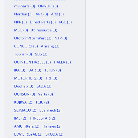
mv-parts (3)
ONNURI (3)
Norden (3)
APK (3)
ARB (3)
NPR (3)
Direct Parts (3)
KGC (3)
MSG (3)
X5 resource (3)
Otoform/FormPart (3)
NTP (3)
CONCORD (3)
Arirang (3)
Topran (3)
SBS (3)
QUINTON HAZELL (3)
HALLA (3)
IKA (3)
DAR (3)
TEIKIN (3)
MOTORHERZ (3)
TRT (3)
Doohap (3)
LADA (3)
OURSUN (3)
Varta (3)
KUJIWA (2)
TCIC (2)
SCIMACO (2)
ScanTech (2)
IMS (2)
THREESTAR (2)
AMC Filters (2)
Начало (2)
ELWIS ROYAL (2)
SKODA (2)