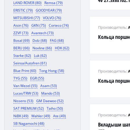
4v 27.5x6x102.
LAND ROVER (80)
Remsa (79)
ERISTIC (79)
GOODYEAR (79)
MITSUBISHI (77)
VOLVO (76)
Aisin (76)
GKN (75)
Corteco (74)
Производитель:
ZZVF (73)
Avantech (73)
Кольца поршн
Bosal (69)
Dolz (68)
FAG (68)
BERU (66)
Novline (66)
HDK (62)
Starke (62)
Luk (62)
Seinsa/Autofren (61)
Blue Print (60)
Tong Hong (58)
Производитель:
TYG (55)
EGR (55)
Кольца поршн
Van Wezel (55)
Asam (53)
Lucas/TRW (53)
Mando (53)
Nissens (53)
GM Daewoo (52)
SAT PREMIUM (52)
Taiho (50)
Производитель:
NiBK (49)
Wahler (49)
Ate (49)
SB Nagamochi (48)
Вкладыши шат