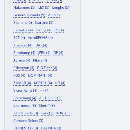
Nakamoto (5)
LEX (5)
Longho (5)
General Ricambi (5)
APR (5)
Element (5)
StarLine (5)
Camellia (4)
Girling (4)
R8 (4)
SCT (4)
АвтоБРОНЯ (4)
Trucktec (4)
DAF (4)
Eurobump (4)
JFBK (4)
GP (4)
ALFeco (4)
Riken (4)
Pilkington (4)
BIG Filter (4)
POS (4)
DOMINANT (4)
ZIKMAR (4)
KORTEX (4)
UFI (4)
Victor Reinz (4)
<> (4)
Borsehung (4)
AC-DELCO (3)
Intermotor (3)
Sheriff (3)
Panda Parts (3)
Tork (3)
KONI (3)
Cardone Select (3)
RAYBESTOS (3)
DAEWHA (3)