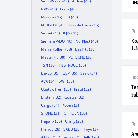
ни
Vemo/Vaico (48)
Airline (48)
i30
NPW (46)
Fram (46)
Monroe (45)
Ert (45)
PEUGEOT (45)
Double Force (45)
Про
Vernet (41)
ILJIN (41)
Ко
Siemens-VDO (40)
NorPlast (40)
1.
Mahle Kolben (38)
Besf1ts (38)
MasterKit (38)
PORSCHE (36)
TSN (36)
FIESTROCO (36)
Dayco (35)
GSP (35)
Sasic (34)
Про
AVA (34)
SWF (33)
Тя
Quattro freni (33)
Krauf (32)
Su
Bilstein (32)
Goetze (32)
Cargo (31)
Корея (31)
STONE (31)
CITROEN (30)
Hepafix (30)
Chery (28)
Про
Frenkit (28)
SABB (28)
Toyo (27)
Ам
ATL (27)
Zf parts (27)
Dello (26)