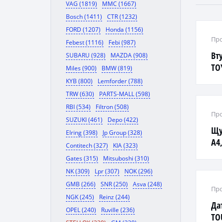
VAG (1819)
MMC (1667)
Bosch (1411)
CTR (1232)
FORD (1207)
Honda (1156)
Про
Febest (1116)
Febi (987)
Вт
SUBARU (928)
MAZDA (908)
TO
Miles (900)
BMW (819)
CR
KYB (800)
Lemforder (788)
TRW (630)
PARTS-MALL (598)
RBI (534)
Filtron (508)
Про
SUZUKI (461)
Depo (422)
Щу
Elring (398)
Jp Group (328)
A4,
Contitech (327)
KIA (323)
08г
Gates (315)
Mitsuboshi (310)
NK (309)
Lpr (307)
NOK (296)
GMB (266)
SNR (250)
Asva (248)
Про
NGK (245)
Reinz (244)
Да
OPEL (240)
Ruville (236)
TO