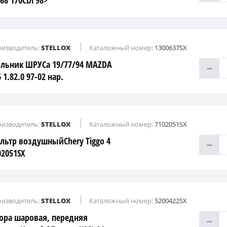
68 170CDi 98>
изводитель:
STELLOX
Каталожный номер:
1300637SX
льник ШРУСа 19/77/94 MAZDA
 1.82.0 97-02 нар.
изводитель:
STELLOX
Каталожный номер:
7102051SX
льтр воздушныйChery Tiggo 4
02051SX
изводитель:
STELLOX
Каталожный номер:
5200422SX
ора шаровая, передняя