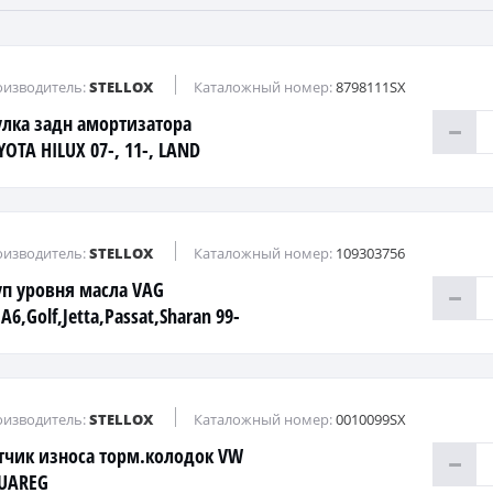
изводитель:
STELLOX
Каталожный номер:
8798111SX
улка задн амортизатора
YOTA HILUX 07-, 11-, LAND
UISER PRADO 90
изводитель:
STELLOX
Каталожный номер:
109303756
п уровня масла VAG
A6,Golf,Jetta,Passat,Sharan 99-
.
изводитель:
STELLOX
Каталожный номер:
0010099SX
тчик износа торм.колодок VW
UAREG