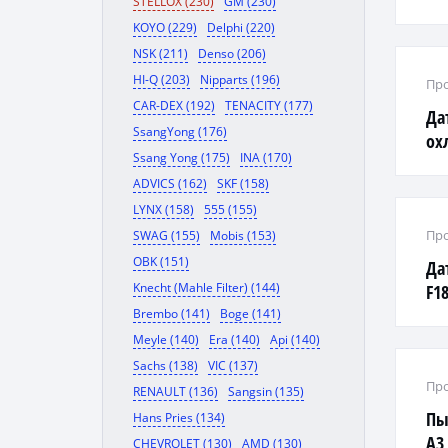
STELLOX (230)
GM (230)
KOYO (229)
Delphi (220)
NSK (211)
Denso (206)
HI-Q (203)
Nipparts (196)
Про
CAR-DEX (192)
TENACITY (177)
Да
SsangYong (176)
ох
Ssang Yong (175)
INA (170)
2UZ
ADVICS (162)
SKF (158)
/ 4
LYNX (158)
555 (155)
Про
SWAG (155)
Mobis (153)
OBK (151)
Да
Knecht (Mahle Filter) (144)
F1
Brembo (141)
Boge (141)
Meyle (140)
Era (140)
Api (140)
Sachs (138)
VIC (137)
Про
RENAULT (136)
Sangsin (135)
Пы
Hans Pries (134)
A3 
CHEVROLET (130)
AMD (130)