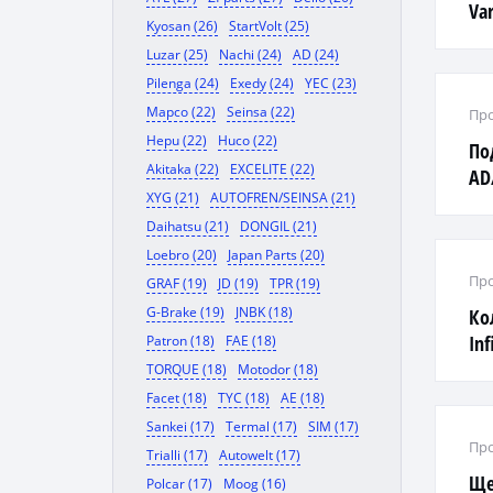
Var
Kyosan (26)
StartVolt (25)
Luzar (25)
Nachi (24)
AD (24)
Pilenga (24)
Exedy (24)
YEC (23)
Mapco (22)
Seinsa (22)
Про
Hepu (22)
Huco (22)
По
Akitaka (22)
EXCELITE (22)
AD
XYG (21)
AUTOFREN/SEINSA (21)
SY
Daihatsu (21)
DONGIL (21)
02-
Loebro (20)
Japan Parts (20)
Про
GRAF (19)
JD (19)
TPR (19)
G-Brake (19)
JNBK (18)
Ко
Inf
Patron (18)
FAE (18)
2.5
TORQUE (18)
Motodor (18)
Facet (18)
TYC (18)
AE (18)
Sankei (17)
Termal (17)
SIM (17)
Про
Trialli (17)
Autowelt (17)
Ще
Polcar (17)
Moog (16)