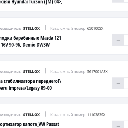
жняя Hyundai Tucson (JM) 04>,
/ Ceed 06-12
изводитель:
STELLOX
Каталожный номер:
650100SX
лодки барабанные Mazda 121
3 16V 90-96, Demio DW3W
изводитель:
STELLOX
Каталожный номер:
5617001ASX
га стабилизатора переднего!\
baru Impreza/Legasy 89-00
изводитель:
STELLOX
Каталожный номер:
1110383SX
ортизатор капота_VW Passat