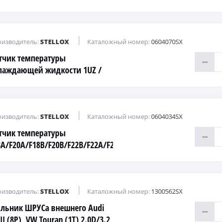
изводитель:
STELLOX
Каталожный номер:
0604070SX
тчик температуры
лаждающей жидкости 1UZ /
 / 3RZ / 1MZ / 2MZ / 3S / 4S / 5S
A / 7A
изводитель:
STELLOX
Каталожный номер:
0604034SX
тчик температуры
8A/F20A/F18B/F20B/F22B/F22A/F23A/H22A/H23A
изводитель:
STELLOX
Каталожный номер:
1300562SX
льник ШРУСа внешнего Audi
II (8P), VW Touran (1T) 2.0D/3.2