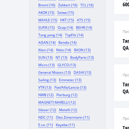
600
Bremi (16)
Zekkert (16)
TCL (16)
1.2
AKOK (15)
Seiwa (15)
MAHLE (15)
HKT (15)
ATS (15)
SUFIX (15)
Ocap (14)
BEHR (14)
Про
Tong yang (14)
TopFils (14)
Тя
AISAN (14)
Bendix (14)
QA
Kilen (14)
Nitto (14)
RAON (13)
07
SUN (13)
NT (13)
BodyParts (13)
Micro (13)
GLYCO (13)
General Motors (13)
DASHI (13)
Про
Sailing (13)
Emmetec (13)
Тя
VTR (13)
Fiat/Alfa/Lancia (13)
QA
NWB (12)
Pierburg (12)
07-
MAGNETI MARELLI (12)
Glaser (12)
Metelli (12)
NDC (11)
Otto Zimermann (11)
Про
E.co. (11)
Kayaba (11)
Тя