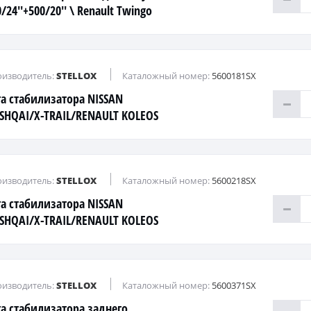
/24''+500/20'' \ Renault Twingo
/1.5CDi all 07>
изводитель:
STELLOX
Каталожный номер:
5600181SX
га стабилизатора NISSAN
SHQAI/X-TRAIL/RENAULT KOLEOS
- пер.подв. прав.
изводитель:
STELLOX
Каталожный номер:
5600218SX
га стабилизатора NISSAN
SHQAI/X-TRAIL/RENAULT KOLEOS
 пер.подв. лев.
изводитель:
STELLOX
Каталожный номер:
5600371SX
га стабилизатора заднего