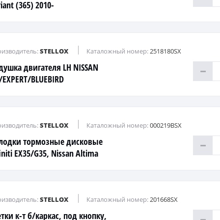
iant (365) 2010-
изводитель:
STELLOX
Каталожный номер:
2518180SX
душка двигателя LH NISSAN
/EXPERT/BLUEBIRD
LPHY/CUBE/MARCH/VANETTE/TIIDA/WINGROAD
изводитель:
STELLOX
Каталожный номер:
000219BSX
лодки тормозные дисковые
initi EX35/G35, Nissan Altima
/3.5/Sentra 07>
изводитель:
STELLOX
Каталожный номер:
201668SX
тки к-т б/каркас, под кнопку,