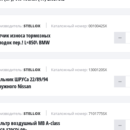
(03-10)
изводитель:
STELLOX
Каталожный номер:
0010042SX
тчик износа тормозных
лодок пер.! L=850\ BMW
/E90/E91/E92 4WD 05>
изводитель:
STELLOX
Каталожный номер:
1300120SX
льник ШРУСа 22/89/94
ружного Nissan
nny/100NX/Pulsar/Primera/Prairie
изводитель:
STELLOX
Каталожный номер:
7101775SX
льтр воздушный MB A-class