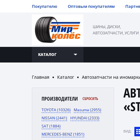
Покупателю
Оптовым покупателям
Партн
ШИНЫ, ДИСКИ,
АВТОЗАПЧАСТИ, УСЛУГИ
КАТАЛОГ
Главная
Каталог
Автозапчасти на иномарк
●
●
АВ
ПРОИЗВОДИТЕЛИ
СБРОСИТЬ
«S
TOYOTA (10326)
Masuma (2955)
NISSAN (2441)
HYUNDAI (2333)
SAT (1884)
ВИД:
MERCEDES-BENZ (1851)