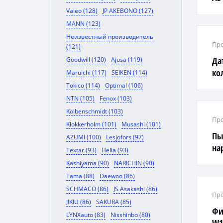
V6 
Valeo (128)
JP AKEBONO (127)
MANN (123)
Неизвестный производитель
Про
(121)
Да
Goodwill (120)
Ajusa (119)
ко
Maruichi (117)
SEIKEN (114)
X1
Tokico (114)
Optimal (106)
NTN (105)
Fenox (103)
Kolbenschmidt (103)
Про
Klokkerholm (101)
Musashi (101)
Пы
AZUMI (100)
Lesjofors (97)
на
Textar (93)
Hella (93)
Su
Kashiyama (90)
NARICHIN (90)
Tama (88)
Daewoo (86)
SCHMACO (86)
JS Asakashi (86)
Про
JIKIU (86)
SAKURA (85)
Фи
LYNXauto (83)
Nisshinbo (80)