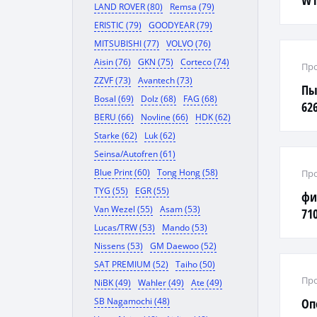
W1
LAND ROVER (80)
Remsa (79)
ERISTIC (79)
GOODYEAR (79)
MITSUBISHI (77)
VOLVO (76)
Aisin (76)
GKN (75)
Corteco (74)
Про
ZZVF (73)
Avantech (73)
Пы
Bosal (69)
Dolz (68)
FAG (68)
626
BERU (66)
Novline (66)
HDK (62)
Starke (62)
Luk (62)
Seinsa/Autofren (61)
Blue Print (60)
Tong Hong (58)
Про
TYG (55)
EGR (55)
фи
Van Wezel (55)
Asam (53)
71
Lucas/TRW (53)
Mando (53)
Nissens (53)
GM Daewoo (52)
SAT PREMIUM (52)
Taiho (50)
Про
NiBK (49)
Wahler (49)
Ate (49)
SB Nagamochi (48)
Оп