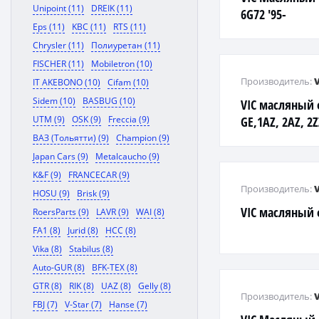
Unipoint (11)
DREIK (11)
6G72 '95-
Eps (11)
KBC (11)
RTS (11)
Chrysler (11)
Полиуретан (11)
FISCHER (11)
Mobiletron (10)
Производитель:
IT AKEBONO (10)
Cifam (10)
Sidem (10)
BASBUG (10)
VIC масляный 
UTM (9)
OSK (9)
Freccia (9)
GE,1AZ, 2AZ, 2
ВАЗ (Тольятти) (9)
Champion (9)
Japan Cars (9)
Metalcaucho (9)
K&F (9)
FRANCECAR (9)
Производитель:
HOSU (9)
Brisk (9)
VIC масляный 
RoersParts (9)
LAVR (9)
WAI (8)
FA1 (8)
Jurid (8)
HCC (8)
Vika (8)
Stabilus (8)
Auto-GUR (8)
BFK-TEX (8)
GTR (8)
RIK (8)
UAZ (8)
Gelly (8)
Производитель:
FBJ (7)
V-Star (7)
Hanse (7)