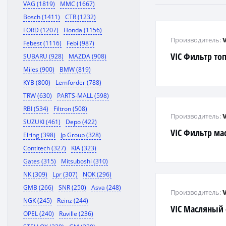
VAG (1819)
MMC (1667)
Bosch (1411)
CTR (1232)
FORD (1207)
Honda (1156)
Производитель:
Febest (1116)
Febi (987)
VIC Фильтр т
SUBARU (928)
MAZDA (908)
Miles (900)
BMW (819)
KYB (800)
Lemforder (788)
TRW (630)
PARTS-MALL (598)
RBI (534)
Filtron (508)
Производитель:
SUZUKI (461)
Depo (422)
VIC Фильтр м
Elring (398)
Jp Group (328)
Contitech (327)
KIA (323)
Gates (315)
Mitsuboshi (310)
NK (309)
Lpr (307)
NOK (296)
GMB (266)
SNR (250)
Asva (248)
Производитель:
NGK (245)
Reinz (244)
VIC Масляный
OPEL (240)
Ruville (236)