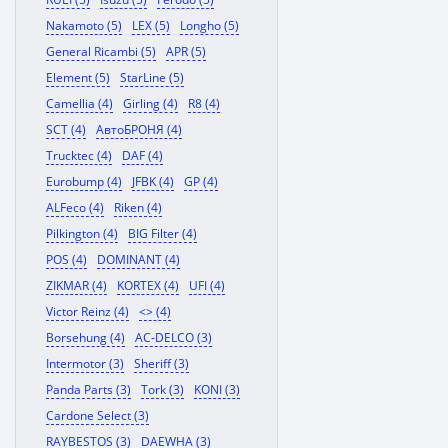
Nakamoto (5)
LEX (5)
Longho (5)
General Ricambi (5)
APR (5)
Element (5)
StarLine (5)
Camellia (4)
Girling (4)
R8 (4)
SCT (4)
АвтоБРОНЯ (4)
Trucktec (4)
DAF (4)
Eurobump (4)
JFBK (4)
GP (4)
ALFeco (4)
Riken (4)
Pilkington (4)
BIG Filter (4)
POS (4)
DOMINANT (4)
ZIKMAR (4)
KORTEX (4)
UFI (4)
Victor Reinz (4)
<> (4)
Borsehung (4)
AC-DELCO (3)
Intermotor (3)
Sheriff (3)
Panda Parts (3)
Tork (3)
KONI (3)
Cardone Select (3)
RAYBESTOS (3)
DAEWHA (3)