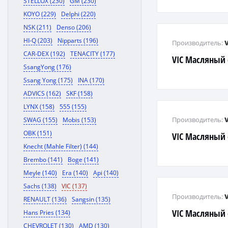
STELLOX (230)
GM (230)
KOYO (229)
Delphi (220)
NSK (211)
Denso (206)
HI-Q (203)
Nipparts (196)
Производитель:
CAR-DEX (192)
TENACITY (177)
VIC Масляный
SsangYong (176)
Ssang Yong (175)
INA (170)
ADVICS (162)
SKF (158)
LYNX (158)
555 (155)
Производитель:
SWAG (155)
Mobis (153)
OBK (151)
VIC Масляный
Knecht (Mahle Filter) (144)
Brembo (141)
Boge (141)
Meyle (140)
Era (140)
Api (140)
Sachs (138)
VIC (137)
Производитель:
RENAULT (136)
Sangsin (135)
VIC Масляный
Hans Pries (134)
CHEVROLET (130)
AMD (130)