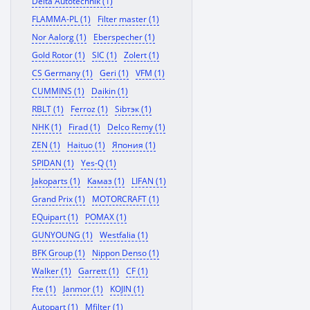
Delta Autotechnik (1)
FLAMMA-PL (1)
Filter master (1)
Nor Aalorg (1)
Eberspecher (1)
Gold Rotor (1)
SIC (1)
Zolert (1)
CS Germany (1)
Geri (1)
VFM (1)
CUMMINS (1)
Daikin (1)
RBLT (1)
Ferroz (1)
Sibтэк (1)
NHK (1)
Firad (1)
Delco Remy (1)
ZEN (1)
Haituo (1)
Япония (1)
SPIDAN (1)
Yes-Q (1)
Jakoparts (1)
Камаз (1)
LIFAN (1)
Grand Prix (1)
MOTORCRAFT (1)
EQuipart (1)
POMAX (1)
GUNYOUNG (1)
Westfalia (1)
BFK Group (1)
Nippon Denso (1)
Walker (1)
Garrett (1)
CF (1)
Fte (1)
Janmor (1)
KOJIN (1)
Autopart (1)
Mfilter (1)