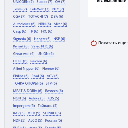
VIC Масляный
UNICORN (7)
Suplex (7)
QH (7)
Tesla (7)
Cob-Web (7)
NTY (7)
CGA (7)
TOTACHI (7)
DBA (6)
Autoclover (6)
NBN (6)
Alkar (6)
Casp (6)
TP (6)
FKC (6)
Signeda (6)
Hengst (6)
NSP (6)
Показать еще
Китай (6)
Valeo PHC (6)
Great wall (6)
UNION (6)
DEKO (6)
Raicam (6)
Allied Nippon (6)
Flennor (6)
Philips (6)
Rival (6)
ACV (6)
ТОЧКА ОПОРЫ (6)
STP (6)
MEAT & DORIA (6)
Rosteco (6)
NGN (6)
Ashika (5)
KOS (5)
Impergom (5)
Тайвань (5)
KAP (5)
MCB (5)
SHINKO (5)
NDK (5)
ALCO (5)
Россия (5)
RUEI (5)
Isuzu (5)
Ferodo (5)