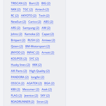
TRISCAN (2)
Bort (2)
BIG (2)
NKK (2)
TGC (2)
Airtech (2)
RC (2)
AKYOTO (2)
Tesh (2)
NewSun (2)
Carico (2)
ABS (2)
ARS (2)
Samyung (2)
AW (2)
Johns (2)
Kamoka (2)
Capat (2)
Britpart (2)
RUSH (2)
Amiwa (2)
Qsten (2)
BM-Motorsport (2)
JINYOO (2)
INFAC (2)
Arnott (2)
KOS/POS (2)
SYC (2)
Husky lines (2)
KKK (2)
Alfi Parts (2)
High Quality (2)
PANDORA (2)
longfei (2)
OSSCA (2)
AGATEK (2)
BGA (2)
KIBI (2)
Messmer (2)
Atek (2)
FLAG (2)
Jeenice (2)
SKY (2)
ROADRUNNER (2)
Stron (2)