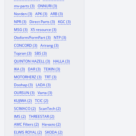
mv-parts (3)
ONNURI (3)
Norden (3)
APK (3)
ARB (3)
NPR (3)
Direct Parts (3)
KGC (3)
MSG (3)
X5 resource (3)
Otoform/FormPart (3)
NTP (3)
CONCORD (3)
Arirang (3)
Topran (3)
SBS (3)
QUINTON HAZELL (3)
HALLA (3)
IKA (3)
DAR (3)
TEIKIN (3)
MOTORHERZ (3)
TRT (3)
Doohap (3)
LADA (3)
OURSUN (3)
Varta (3)
KUJIWA (2)
TCIC (2)
SCIMACO (2)
ScanTech (2)
IMS (2)
THREESTAR (2)
AMC Filters (2)
Начало (2)
ELWIS ROYAL (2)
SKODA (2)