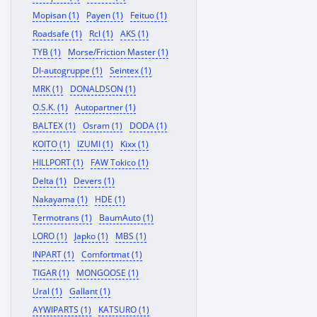
Mopisan (1)
Payen (1)
Feituo (1)
Roadsafe (1)
Rcl (1)
AKS (1)
TYB (1)
Morse/Friction Master (1)
Dl-autogruppe (1)
Seintex (1)
MRK (1)
DONALDSON (1)
O.S.K. (1)
Autopartner (1)
BALTEX (1)
Osram (1)
DODA (1)
KOITO (1)
IZUMI (1)
Kixx (1)
HILLPORT (1)
FAW Tokico (1)
Delta (1)
Devers (1)
Nakayama (1)
HDE (1)
Termotrans (1)
BaumAuto (1)
LORO (1)
Japko (1)
MBS (1)
INPART (1)
Comfortmat (1)
TIGAR (1)
MONGOOSE (1)
Ural (1)
Gallant (1)
AYWIPARTS (1)
KATSURO (1)