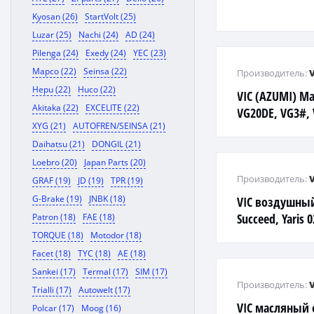
Kyosan (26)
StartVolt (25)
Luzar (25)
Nachi (24)
AD (24)
Pilenga (24)
Exedy (24)
YEC (23)
Mapco (22)
Seinsa (22)
Производитель:
Hepu (22)
Huco (22)
VIC (AZUMI) М
Akitaka (22)
EXCELITE (22)
VG20DE, VG3#,
XYG (21)
AUTOFREN/SEINSA (21)
VK45, TB4# Н
Daihatsu (21)
DONGIL (21)
Loebro (20)
Japan Parts (20)
Производитель:
GRAF (19)
JD (19)
TPR (19)
G-Brake (19)
JNBK (18)
VIC воздушный
Succeed, Yaris 
Patron (18)
FAE (18)
TORQUE (18)
Motodor (18)
Facet (18)
TYC (18)
AE (18)
Sankei (17)
Termal (17)
SIM (17)
Производитель:
Trialli (17)
Autowelt (17)
VIC масляный
Polcar (17)
Moog (16)