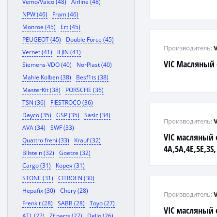
Vemo/Vaico (48)
Airline (48)
NPW (46)
Fram (46)
Monroe (45)
Ert (45)
PEUGEOT (45)
Double Force (45)
Производитель:
Vernet (41)
ILJIN (41)
VIC Масляный
Siemens-VDO (40)
NorPlast (40)
Mahle Kolben (38)
Besf1ts (38)
MasterKit (38)
PORSCHE (36)
TSN (36)
FIESTROCO (36)
Dayco (35)
GSP (35)
Sasic (34)
Производитель:
AVA (34)
SWF (33)
VIC масляный
Quattro freni (33)
Krauf (32)
4A,5A,4E,5E,3S,
Bilstein (32)
Goetze (32)
Cargo (31)
Корея (31)
STONE (31)
CITROEN (30)
Hepafix (30)
Chery (28)
Производитель:
Frenkit (28)
SABB (28)
Toyo (27)
VIC масляный 
ATL (27)
Zf parts (27)
Dello (26)