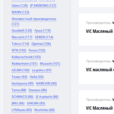
Valeo (128)
JP AKEBONO (127)
MANN (123)
Неизвестный производитель
Производитель:
(121)
VIC Масляный
Goodwill (120)
Ajusa (119)
Maruichi (117)
SEIKEN (114)
Tokico (114)
Optimal (106)
NTN (105)
Fenox (103)
Kolbenschmidt (103)
Производитель:
Klokkerholm (101)
Musashi (101)
VIC масляный 
AZUMI (100)
Lesjofors (97)
Textar (93)
Hella (93)
Kashiyama (90)
NARICHIN (90)
Tama (88)
Daewoo (86)
SCHMACO (86)
JS Asakashi (86)
Производитель:
JIKIU (86)
SAKURA (85)
VIC Масляный
LYNXauto (83)
Nisshinbo (80)