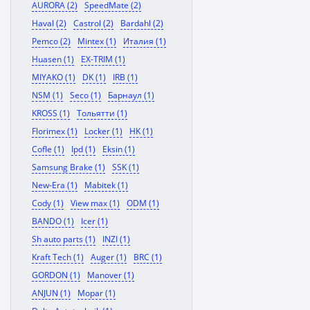
AURORA (2)
SpeedMate (2)
Haval (2)
Castrol (2)
Bardahl (2)
Pemco (2)
Mintex (1)
Италия (1)
Huasen (1)
EX-TRIM (1)
MIYAKO (1)
DK (1)
IRB (1)
NSM (1)
Seco (1)
Барнаул (1)
KROSS (1)
Тольятти (1)
Florimex (1)
Locker (1)
HK (1)
Cofle (1)
Ipd (1)
Eksin (1)
Samsung Brake (1)
SSK (1)
New-Era (1)
Mabitek (1)
Cody (1)
View max (1)
ODM (1)
BANDO (1)
Icer (1)
Sh auto parts (1)
INZI (1)
Kraft Tech (1)
Auger (1)
BRC (1)
GORDON (1)
Manover (1)
ANJUN (1)
Mopar (1)