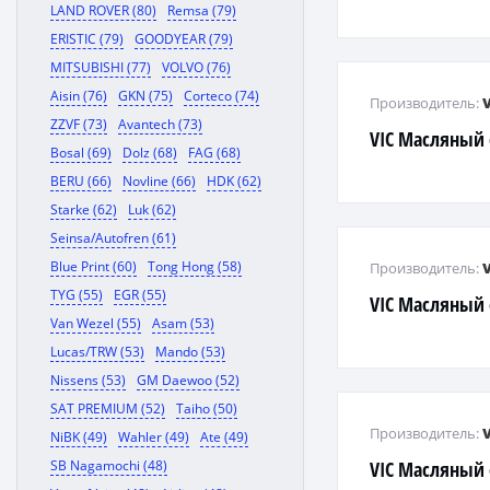
LAND ROVER (80)
Remsa (79)
ERISTIC (79)
GOODYEAR (79)
MITSUBISHI (77)
VOLVO (76)
Aisin (76)
GKN (75)
Corteco (74)
Производитель:
ZZVF (73)
Avantech (73)
VIC Масляный
Bosal (69)
Dolz (68)
FAG (68)
BERU (66)
Novline (66)
HDK (62)
Starke (62)
Luk (62)
Seinsa/Autofren (61)
Blue Print (60)
Tong Hong (58)
Производитель:
TYG (55)
EGR (55)
VIC Масляный
Van Wezel (55)
Asam (53)
Lucas/TRW (53)
Mando (53)
Nissens (53)
GM Daewoo (52)
SAT PREMIUM (52)
Taiho (50)
Производитель:
NiBK (49)
Wahler (49)
Ate (49)
SB Nagamochi (48)
VIC Масляный