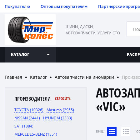
Покупателю
Оптовым покупателям
Партнерские прогр
ШИНЫ, ДИСКИ,
АВТОЗАПЧАСТИ, УСЛУГИ СТО
КАТАЛОГ
РАСП
Главная
Каталог
Автозапчасти на иномарки
Произво
●
●
●
АВТОЗА
ПРОИЗВОДИТЕЛИ
СБРОСИТЬ
«VIC»
TOYOTA (10326)
Masuma (2955)
NISSAN (2441)
HYUNDAI (2333)
SAT (1884)
ВИД:
C
MERCEDES-BENZ (1851)