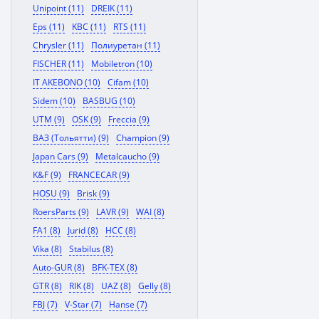
Unipoint (11)
DREIK (11)
Eps (11)
KBC (11)
RTS (11)
Chrysler (11)
Полиуретан (11)
FISCHER (11)
Mobiletron (10)
IT AKEBONO (10)
Cifam (10)
Sidem (10)
BASBUG (10)
UTM (9)
OSK (9)
Freccia (9)
ВАЗ (Тольятти) (9)
Champion (9)
Japan Cars (9)
Metalcaucho (9)
K&F (9)
FRANCECAR (9)
HOSU (9)
Brisk (9)
RoersParts (9)
LAVR (9)
WAI (8)
FA1 (8)
Jurid (8)
HCC (8)
Vika (8)
Stabilus (8)
Auto-GUR (8)
BFK-TEX (8)
GTR (8)
RIK (8)
UAZ (8)
Gelly (8)
FBJ (7)
V-Star (7)
Hanse (7)