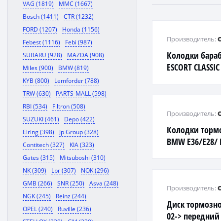
VAG (1819)
MMC (1667)
Bosch (1411)
CTR (1232)
FORD (1207)
Honda (1156)
Производитель:
Febest (1116)
Febi (987)
Колодки бара
SUBARU (928)
MAZDA (908)
ESCORT CLASSIC 
Miles (900)
BMW (819)
ESCORT VII 1,31
KYB (800)
Lemforder (788)
1,31,6L 96-г
TRW (630)
PARTS-MALL (598)
RBI (534)
Filtron (508)
Производитель:
SUZUKI (461)
Depo (422)
Колодки торм
Elring (398)
Jp Group (328)
BMW E36/E28/ 
Contitech (327)
KIA (323)
Gates (315)
Mitsuboshi (310)
NK (309)
Lpr (307)
NOK (296)
GMB (266)
SNR (250)
Asva (248)
Производитель:
NGK (245)
Reinz (244)
Диск тормозно
OPEL (240)
Ruville (236)
02-> передни