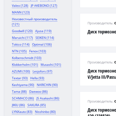
Valeo (128)
JP AKEBONO (127)
MANN (123)
Неизвестный производитель
Производитель:
(121)
Диск тормозн
Goodwill (120)
Ajusa (119)
Maruichi (117)
SEIKEN (114)
Tokico (114)
Optimal (106)
NTN (105)
Fenox (103)
Kolbenschmidt (103)
Производитель:
Klokkerholm (101)
Musashi (101)
Диск тормозно
AZUMI (100)
Lesjofors (97)
V/Jetta III/Pas
Textar (93)
Hella (93)
1,4-2,0L 03->
Kashiyama (90)
NARICHIN (90)
Tama (88)
Daewoo (86)
SCHMACO (86)
JS Asakashi (86)
Производитель:
JIKIU (86)
SAKURA (85)
Диск тормозно
LYNXauto (83)
Nisshinbo (80)