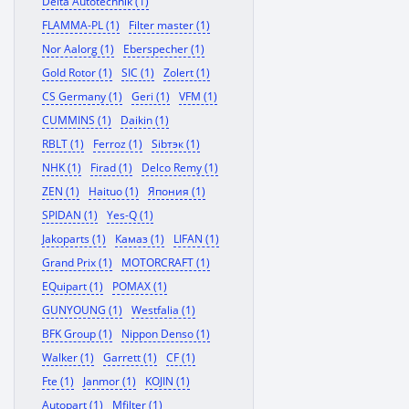
Delta Autotechnik (1)
FLAMMA-PL (1)
Filter master (1)
Nor Aalorg (1)
Eberspecher (1)
Gold Rotor (1)
SIC (1)
Zolert (1)
CS Germany (1)
Geri (1)
VFM (1)
CUMMINS (1)
Daikin (1)
RBLT (1)
Ferroz (1)
Sibтэк (1)
NHK (1)
Firad (1)
Delco Remy (1)
ZEN (1)
Haituo (1)
Япония (1)
SPIDAN (1)
Yes-Q (1)
Jakoparts (1)
Камаз (1)
LIFAN (1)
Grand Prix (1)
MOTORCRAFT (1)
EQuipart (1)
POMAX (1)
GUNYOUNG (1)
Westfalia (1)
BFK Group (1)
Nippon Denso (1)
Walker (1)
Garrett (1)
CF (1)
Fte (1)
Janmor (1)
KOJIN (1)
Autopart (1)
Mfilter (1)