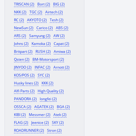
TRISCAN (2)
Bort (2)
BIG (2)
NKK (2)
TGC (2)
Airtech (2)
RC (2)
AKYOTO (2)
Tesh (2)
NewSun (2)
Carico (2)
ABS (2)
ARS (2)
Samyung (2)
AW (2)
Johns (2)
Kamoka (2)
Capat (2)
Britpart (2)
RUSH (2)
Amiwa (2)
Qsten (2)
BM-Motorsport (2)
JINYOO (2)
INFAC (2)
Arnott (2)
KOS/POS (2)
SYC (2)
Husky lines (2)
KKK (2)
Alfi Parts (2)
High Quality (2)
PANDORA (2)
longfei (2)
OSSCA (2)
AGATEK (2)
BGA (2)
KIBI (2)
Messmer (2)
Atek (2)
FLAG (2)
Jeenice (2)
SKY (2)
ROADRUNNER (2)
Stron (2)