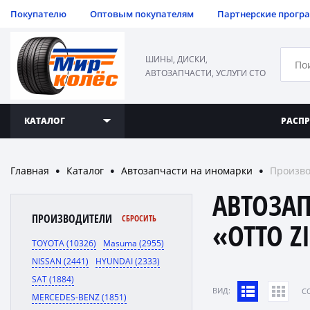
Покупателю
Оптовым покупателям
Партнерские прогр
ШИНЫ, ДИСКИ,
АВТОЗАПЧАСТИ, УСЛУГИ СТО
КАТАЛОГ
РАСП
Главная
Каталог
Автозапчасти на иномарки
Произво
●
●
●
АВТОЗА
ПРОИЗВОДИТЕЛИ
СБРОСИТЬ
«OTTO 
TOYOTA (10326)
Masuma (2955)
NISSAN (2441)
HYUNDAI (2333)
SAT (1884)
ВИД:
C
MERCEDES-BENZ (1851)