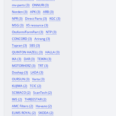
mv-parts (3)
ONNURI (3)
Norden (3)
APK (3)
ARB (3)
NPR (3)
Direct Parts (3)
KGC (3)
MSG (3)
X5 resource (3)
Otoform/FormPart (3)
NTP (3)
CONCORD (3)
Arirang (3)
Topran (3)
SBS (3)
QUINTON HAZELL (3)
HALLA (3)
IKA (3)
DAR (3)
TEIKIN (3)
MOTORHERZ (3)
TRT (3)
Doohap (3)
LADA (3)
OURSUN (3)
Varta (3)
KUJIWA (2)
TCIC (2)
SCIMACO (2)
ScanTech (2)
IMS (2)
THREESTAR (2)
AMC Filters (2)
Начало (2)
ELWIS ROYAL (2)
SKODA (2)