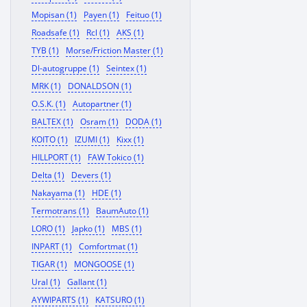
Mopisan (1)
Payen (1)
Feituo (1)
Roadsafe (1)
Rcl (1)
AKS (1)
TYB (1)
Morse/Friction Master (1)
Dl-autogruppe (1)
Seintex (1)
MRK (1)
DONALDSON (1)
O.S.K. (1)
Autopartner (1)
BALTEX (1)
Osram (1)
DODA (1)
KOITO (1)
IZUMI (1)
Kixx (1)
HILLPORT (1)
FAW Tokico (1)
Delta (1)
Devers (1)
Nakayama (1)
HDE (1)
Termotrans (1)
BaumAuto (1)
LORO (1)
Japko (1)
MBS (1)
INPART (1)
Comfortmat (1)
TIGAR (1)
MONGOOSE (1)
Ural (1)
Gallant (1)
AYWIPARTS (1)
KATSURO (1)