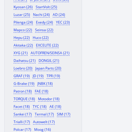
Kyosan (26)
StartVolt (25)
Luzar (25)
Nachi (24)
AD (24)
Pilenga (24)
Exedy (24)
YEC (23)
Mapco (22)
Seinsa (22)
Hepu (22)
Huco (22)
Akitaka (22)
EXCELITE (22)
XYG (21)
AUTOFREN/SEINSA (21)
Daihatsu (21)
DONGIL (21)
Loebro (20)
Japan Parts (20)
GRAF (19)
JD (19)
TPR (19)
G-Brake (19)
JNBK (18)
Patron (18)
FAE (18)
TORQUE (18)
Motodor (18)
Facet (18)
TYC (18)
AE (18)
Sankei (17)
Termal (17)
SIM (17)
Trialli (17)
Autowelt (17)
Polcar (17)
Moog (16)