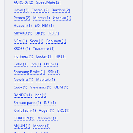
AURORA (2)
SpeedMate (2)
Haval (2)
Castrol (2)
Bardahl (2)
Pemco (2)
Mintex (1)
Италия (1)
Huasen (1)
EX-TRIM (1)
MIYAKO (1)
DK (1)
IRB (1)
NSM (1)
Seco (1)
Барнаул (1)
KROSS (1)
Тольятти (1)
Florimex (1)
Locker (1)
HK (1)
Cofle (1)
Ipd (1)
Eksin (1)
Samsung Brake (1)
SSK (1)
New-Era (1)
Mabitek (1)
Cody (1)
View max (1)
ODM (1)
BANDO (1)
Icer (1)
Sh auto parts (1)
INZI (1)
Kraft Tech (1)
Auger (1)
BRC (1)
GORDON (1)
Manover (1)
ANJUN (1)
Mopar (1)