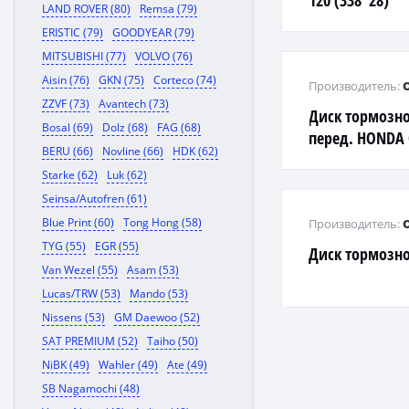
120 (338*28)
LAND ROVER (80)
Remsa (79)
ERISTIC (79)
GOODYEAR (79)
MITSUBISHI (77)
VOLVO (76)
Aisin (76)
GKN (75)
Corteco (74)
Производитель:
ZZVF (73)
Avantech (73)
Диск тормозн
Bosal (69)
Dolz (68)
FAG (68)
перед. HONDA CR
BERU (66)
Novline (66)
HDK (62)
>
Starke (62)
Luk (62)
Seinsa/Autofren (61)
Blue Print (60)
Tong Hong (58)
Производитель:
TYG (55)
EGR (55)
Диск тормозно
Van Wezel (55)
Asam (53)
Lucas/TRW (53)
Mando (53)
Nissens (53)
GM Daewoo (52)
SAT PREMIUM (52)
Taiho (50)
NiBK (49)
Wahler (49)
Ate (49)
SB Nagamochi (48)