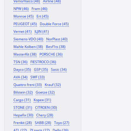
Vemo/Vaico (48)
Airline (48)
NPW (46)
Fram (46)
Monroe (45)
Ert (45)
PEUGEOT (45)
Double Force (45)
Vernet (41)
ILJIN (41)
Siemens-VDO (40)
NorPlast (40)
Mahle Kolben (38)
Besf1ts (38)
MasterKit (38)
PORSCHE (36)
TSN (36)
FIESTROCO (36)
Dayco (35)
GSP (35)
Sasic (34)
AVA (34)
SWF (33)
Quattro freni (33)
Krauf (32)
Bilstein (32)
Goetze (32)
Cargo (31)
Корея (31)
STONE (31)
CITROEN (30)
Hepafix (30)
Chery (28)
Frenkit (28)
SABB (28)
Toyo (27)
ATL (27)
Zf parts (27)
Dello (26)