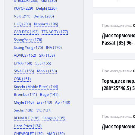
STELLOX (230)
GM (230)
(295X28mm)
KOYO (229)
Delphi (220)
NSK (211)
Denso (206)
HI-Q (203)
Nipparts (196)
Производитель:
CAR-DEX (192)
TENACITY (177)
Диск тормозно
SsangYong (176)
Passat [B5] 96
Ssang Yong (175)
INA (170)
(280*22*46,4)
ADVICS (162)
SKF (158)
LYNX (158)
555 (155)
Производитель:
SWAG (155)
Mobis (153)
OBK (151)
Торм.диск пер
Knecht (Mahle Filter) (144)
(288*25*46.5) 5
400143520
Brembo (141)
Boge (141)
Meyle (140)
Era (140)
Api (140)
Sachs (138)
VIC (137)
Производитель:
RENAULT (136)
Sangsin (135)
Диск тормозн
Hans Pries (134)
CHEVROLET (130)
AMD (130)