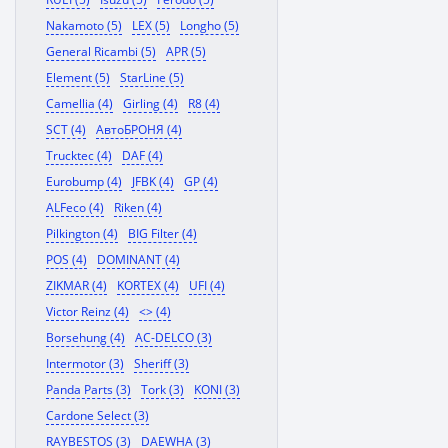
Nakamoto (5)
LEX (5)
Longho (5)
General Ricambi (5)
APR (5)
Element (5)
StarLine (5)
Camellia (4)
Girling (4)
R8 (4)
SCT (4)
АвтоБРОНЯ (4)
Trucktec (4)
DAF (4)
Eurobump (4)
JFBK (4)
GP (4)
ALFeco (4)
Riken (4)
Pilkington (4)
BIG Filter (4)
POS (4)
DOMINANT (4)
ZIKMAR (4)
KORTEX (4)
UFI (4)
Victor Reinz (4)
<> (4)
Borsehung (4)
AC-DELCO (3)
Intermotor (3)
Sheriff (3)
Panda Parts (3)
Tork (3)
KONI (3)
Cardone Select (3)
RAYBESTOS (3)
DAEWHA (3)