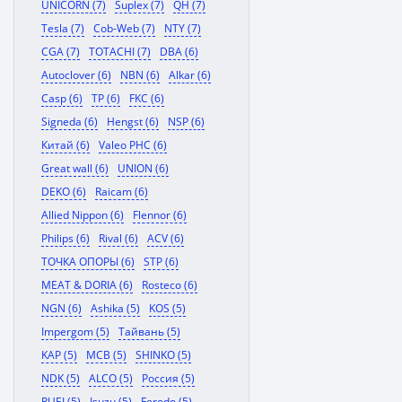
UNICORN (7)
Suplex (7)
QH (7)
Tesla (7)
Cob-Web (7)
NTY (7)
CGA (7)
TOTACHI (7)
DBA (6)
Autoclover (6)
NBN (6)
Alkar (6)
Casp (6)
TP (6)
FKC (6)
Signeda (6)
Hengst (6)
NSP (6)
Китай (6)
Valeo PHC (6)
Great wall (6)
UNION (6)
DEKO (6)
Raicam (6)
Allied Nippon (6)
Flennor (6)
Philips (6)
Rival (6)
ACV (6)
ТОЧКА ОПОРЫ (6)
STP (6)
MEAT & DORIA (6)
Rosteco (6)
NGN (6)
Ashika (5)
KOS (5)
Impergom (5)
Тайвань (5)
KAP (5)
MCB (5)
SHINKO (5)
NDK (5)
ALCO (5)
Россия (5)
RUEI (5)
Isuzu (5)
Ferodo (5)