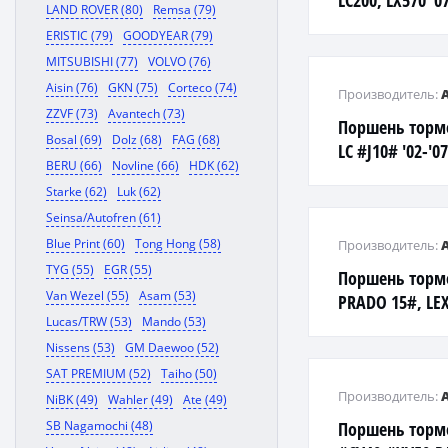
LC200, LX570 '0
LAND ROVER (80)
Remsa (79)
ERISTIC (79)
GOODYEAR (79)
MITSUBISHI (77)
VOLVO (76)
Aisin (76)
GKN (75)
Corteco (74)
Производитель:
ZZVF (73)
Avantech (73)
Поршень торм
Bosal (69)
Dolz (68)
FAG (68)
LC #J10# '02-'0
BERU (66)
Novline (66)
HDK (62)
Starke (62)
Luk (62)
Seinsa/Autofren (61)
Blue Print (60)
Tong Hong (58)
Производитель:
TYG (55)
EGR (55)
Поршень торм
Van Wezel (55)
Asam (53)
PRADO 15#, LEX
Lucas/TRW (53)
Mando (53)
Nissens (53)
GM Daewoo (52)
SAT PREMIUM (52)
Taiho (50)
Производитель:
NiBK (49)
Wahler (49)
Ate (49)
SB Nagamochi (48)
Поршень торм