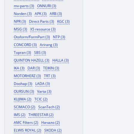
mv-parts (3)
ONNURI (3)
Norden (3)
APK (3)
ARB (3)
NPR (3)
Direct Parts (3)
KGC (3)
MSG (3)
X5 resource (3)
Otoform/FormPart (3)
NTP (3)
CONCORD (3)
Arirang (3)
Topran (3)
SBS (3)
QUINTON HAZELL (3)
HALLA (3)
IKA (3)
DAR (3)
TEIKIN (3)
MOTORHERZ (3)
TRT (3)
Doohap (3)
LADA (3)
OURSUN (3)
Varta (3)
KUJIWA (2)
TCIC (2)
SCIMACO (2)
ScanTech (2)
IMS (2)
THREESTAR (2)
AMC Filters (2)
Начало (2)
ELWIS ROYAL (2)
SKODA (2)