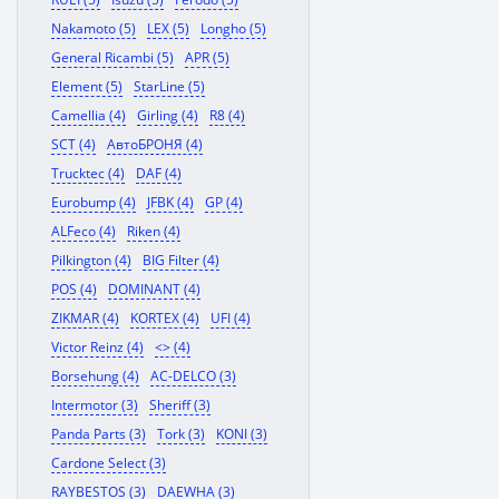
Nakamoto (5)
LEX (5)
Longho (5)
General Ricambi (5)
APR (5)
Element (5)
StarLine (5)
Camellia (4)
Girling (4)
R8 (4)
SCT (4)
АвтоБРОНЯ (4)
Trucktec (4)
DAF (4)
Eurobump (4)
JFBK (4)
GP (4)
ALFeco (4)
Riken (4)
Pilkington (4)
BIG Filter (4)
POS (4)
DOMINANT (4)
ZIKMAR (4)
KORTEX (4)
UFI (4)
Victor Reinz (4)
<> (4)
Borsehung (4)
AC-DELCO (3)
Intermotor (3)
Sheriff (3)
Panda Parts (3)
Tork (3)
KONI (3)
Cardone Select (3)
RAYBESTOS (3)
DAEWHA (3)