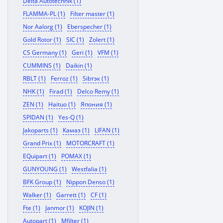
Delta Autotechnik (1)
FLAMMA-PL (1)
Filter master (1)
Nor Aalorg (1)
Eberspecher (1)
Gold Rotor (1)
SIC (1)
Zolert (1)
CS Germany (1)
Geri (1)
VFM (1)
CUMMINS (1)
Daikin (1)
RBLT (1)
Ferroz (1)
Sibтэк (1)
NHK (1)
Firad (1)
Delco Remy (1)
ZEN (1)
Haituo (1)
Япония (1)
SPIDAN (1)
Yes-Q (1)
Jakoparts (1)
Камаз (1)
LIFAN (1)
Grand Prix (1)
MOTORCRAFT (1)
EQuipart (1)
POMAX (1)
GUNYOUNG (1)
Westfalia (1)
BFK Group (1)
Nippon Denso (1)
Walker (1)
Garrett (1)
CF (1)
Fte (1)
Janmor (1)
KOJIN (1)
Autopart (1)
Mfilter (1)