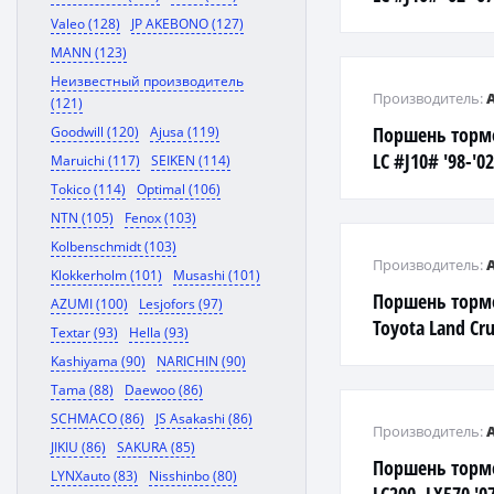
Valeo (128)
JP AKEBONO (127)
MANN (123)
Неизвестный производитель
Производитель:
(121)
Поршень торм
Goodwill (120)
Ajusa (119)
LC #J10# '98-'0
Maruichi (117)
SEIKEN (114)
Tokico (114)
Optimal (106)
NTN (105)
Fenox (103)
Kolbenschmidt (103)
Производитель:
Klokkerholm (101)
Musashi (101)
Поршень торм
AZUMI (100)
Lesjofors (97)
Toyota Land Cru
Textar (93)
Hella (93)
Kashiyama (90)
NARICHIN (90)
Tama (88)
Daewoo (86)
SCHMACO (86)
JS Asakashi (86)
Производитель:
JIKIU (86)
SAKURA (85)
Поршень торм
LYNXauto (83)
Nisshinbo (80)