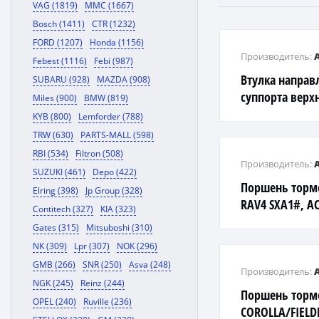
VAG (1819)
MMC (1667)
Bosch (1411)
CTR (1232)
FORD (1207)
Honda (1156)
Производитель:
Febest (1116)
Febi (987)
Втулка напра
SUBARU (928)
MAZDA (908)
суппорта верх
Miles (900)
BMW (819)
05-
KYB (800)
Lemforder (788)
TRW (630)
PARTS-MALL (598)
RBI (534)
Filtron (508)
Производитель:
SUZUKI (461)
Depo (422)
Поршень торм
Elring (398)
Jp Group (328)
RAV4 SXA1#, AC
Contitech (327)
KIA (323)
'00-'06
Gates (315)
Mitsuboshi (310)
NK (309)
Lpr (307)
NOK (296)
GMB (266)
SNR (250)
Asva (248)
Производитель:
NGK (245)
Reinz (244)
Поршень торм
OPEL (240)
Ruville (236)
COROLLA/FIELDE