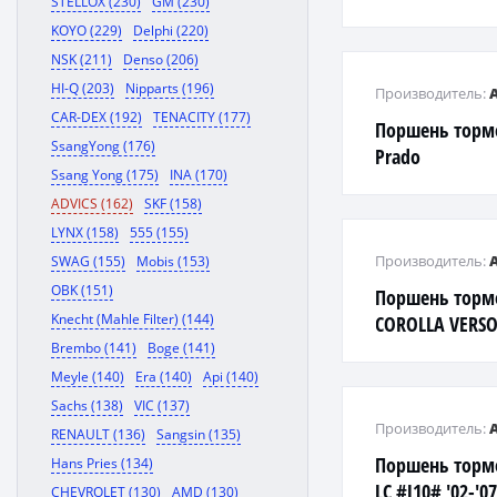
STELLOX (230)
GM (230)
ZZE137
KOYO (229)
Delphi (220)
NSK (211)
Denso (206)
HI-Q (203)
Nipparts (196)
Производитель:
CAR-DEX (192)
TENACITY (177)
Поршень торм
SsangYong (176)
Prado
Ssang Yong (175)
INA (170)
ADVICS (162)
SKF (158)
LYNX (158)
555 (155)
Производитель:
SWAG (155)
Mobis (153)
OBK (151)
Поршень торм
Knecht (Mahle Filter) (144)
COROLLA VERSO
NHW20
Brembo (141)
Boge (141)
Meyle (140)
Era (140)
Api (140)
Sachs (138)
VIC (137)
Производитель:
RENAULT (136)
Sangsin (135)
Поршень торм
Hans Pries (134)
LC #J10# '02-'0
CHEVROLET (130)
AMD (130)