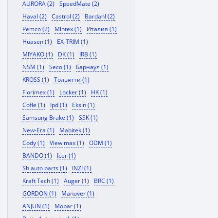
AURORA (2)
SpeedMate (2)
Haval (2)
Castrol (2)
Bardahl (2)
Pemco (2)
Mintex (1)
Италия (1)
Huasen (1)
EX-TRIM (1)
MIYAKO (1)
DK (1)
IRB (1)
NSM (1)
Seco (1)
Барнаул (1)
KROSS (1)
Тольятти (1)
Florimex (1)
Locker (1)
HK (1)
Cofle (1)
Ipd (1)
Eksin (1)
Samsung Brake (1)
SSK (1)
New-Era (1)
Mabitek (1)
Cody (1)
View max (1)
ODM (1)
BANDO (1)
Icer (1)
Sh auto parts (1)
INZI (1)
Kraft Tech (1)
Auger (1)
BRC (1)
GORDON (1)
Manover (1)
ANJUN (1)
Mopar (1)