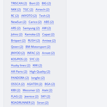
TRISCAN (2)
Bort (2)
BIG (2)
NKK (2)
TGC (2)
Airtech (2)
RC (2)
AKYOTO (2)
Tesh (2)
NewSun (2)
Carico (2)
ABS (2)
ARS (2)
Samyung (2)
AW (2)
Johns (2)
Kamoka (2)
Capat (2)
Britpart (2)
RUSH (2)
Amiwa (2)
Qsten (2)
BM-Motorsport (2)
JINYOO (2)
INFAC (2)
Arnott (2)
KOS/POS (2)
SYC (2)
Husky lines (2)
KKK (2)
Alfi Parts (2)
High Quality (2)
PANDORA (2)
longfei (2)
OSSCA (2)
AGATEK (2)
BGA (2)
KIBI (2)
Messmer (2)
Atek (2)
FLAG (2)
Jeenice (2)
SKY (2)
ROADRUNNER (2)
Stron (2)