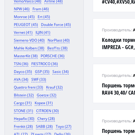
#CV40,#XV50,R
Vemo/Vaico (48)
Airline (48)
NPW (46)
Fram (46)
Monroe (45)
Ert (45)
PEUGEOT (45)
Double Force (45)
Производитель:
Vernet (41)
ILJIN (41)
Колодки торм
Siemens-VDO (40)
NorPlast (40)
IMPREZA - GC#,
Mahle Kolben (38)
Besf1ts (38)
BC#, BF#, BG#, 
MasterKit (38)
PORSCHE (36)
TSN (36)
FIESTROCO (36)
Dayco (35)
GSP (35)
Sasic (34)
Производитель:
AVA (34)
SWF (33)
Поршень торм
Quattro freni (33)
Krauf (32)
RAV4 30,40/ CA
Bilstein (32)
Goetze (32)
Cargo (31)
Корея (31)
STONE (31)
CITROEN (30)
Hepafix (30)
Chery (28)
Производитель:
Frenkit (28)
SABB (28)
Toyo (27)
Поршень торм
ATL (27)
Zf parts (27)
Dello (26)