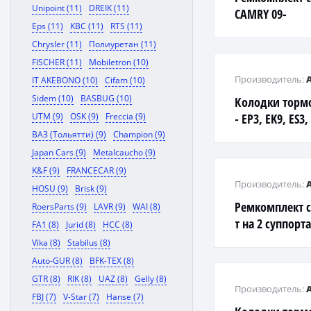
Unipoint (11)
DREIK (11)
CAMRY 09-
Eps (11)
KBC (11)
RTS (11)
Chrysler (11)
Полиуретан (11)
FISCHER (11)
Mobiletron (10)
Производитель:
IT AKEBONO (10)
Cifam (10)
Sidem (10)
BASBUG (10)
Колодки тормо
UTM (9)
OSK (9)
Freccia (9)
- EP3, EK9, ES3,
ACCORD, TORNEO
ВАЗ (Тольятти) (9)
Champion (9)
CE# R
Japan Cars (9)
Metalcaucho (9)
K&F (9)
FRANCECAR (9)
Производитель:
HOSU (9)
Brisk (9)
Ремкомплект с
RoersParts (9)
LAVR (9)
WAI (8)
т на 2 суппорт
FA1 (8)
Jurid (8)
HCC (8)
URJ202W 09.05-
Vika (8)
Stabilus (8)
Auto-GUR (8)
BFK-TEX (8)
GTR (8)
RIK (8)
UAZ (8)
Gelly (8)
Производитель:
FBJ (7)
V-Star (7)
Hanse (7)