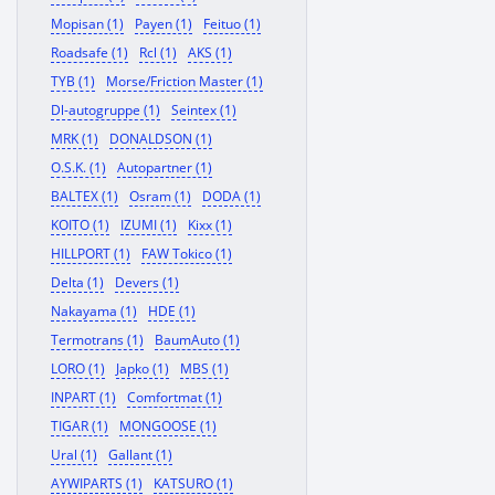
Mopisan (1)
Payen (1)
Feituo (1)
Roadsafe (1)
Rcl (1)
AKS (1)
TYB (1)
Morse/Friction Master (1)
Dl-autogruppe (1)
Seintex (1)
MRK (1)
DONALDSON (1)
O.S.K. (1)
Autopartner (1)
BALTEX (1)
Osram (1)
DODA (1)
KOITO (1)
IZUMI (1)
Kixx (1)
HILLPORT (1)
FAW Tokico (1)
Delta (1)
Devers (1)
Nakayama (1)
HDE (1)
Termotrans (1)
BaumAuto (1)
LORO (1)
Japko (1)
MBS (1)
INPART (1)
Comfortmat (1)
TIGAR (1)
MONGOOSE (1)
Ural (1)
Gallant (1)
AYWIPARTS (1)
KATSURO (1)