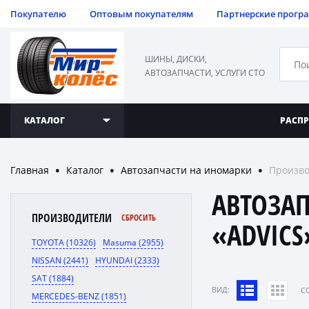
Покупателю
Оптовым покупателям
Партнерские прогр
ШИНЫ, ДИСКИ,
АВТОЗАПЧАСТИ, УСЛУГИ СТО
КАТАЛОГ
РАСП
Главная
Каталог
Автозапчасти на иномарки
Произво
●
●
●
АВТОЗА
ПРОИЗВОДИТЕЛИ
СБРОСИТЬ
«ADVICS
TOYOTA (10326)
Masuma (2955)
NISSAN (2441)
HYUNDAI (2333)
SAT (1884)
ВИД:
C
MERCEDES-BENZ (1851)