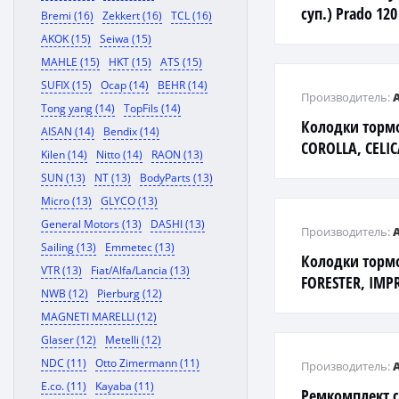
суп.) Prado 120
Bremi (16)
Zekkert (16)
TCL (16)
AKOK (15)
Seiwa (15)
MAHLE (15)
HKT (15)
ATS (15)
SUFIX (15)
Ocap (14)
BEHR (14)
Производитель:
Tong yang (14)
TopFils (14)
Колодки торм
AISAN (14)
Bendix (14)
COROLLA, CELIC
Kilen (14)
Nitto (14)
RAON (13)
'01- R
SUN (13)
NT (13)
BodyParts (13)
Micro (13)
GLYCO (13)
General Motors (13)
DASHI (13)
Производитель:
Sailing (13)
Emmetec (13)
Колодки торм
VTR (13)
Fiat/Alfa/Lancia (13)
FORESTER, IMPR
NWB (12)
Pierburg (12)
MAGNETI MARELLI (12)
Glaser (12)
Metelli (12)
NDC (11)
Otto Zimermann (11)
Производитель:
E.co. (11)
Kayaba (11)
Ремкомплект с