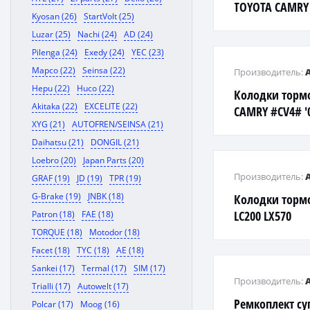
TOYOTA CAMRY 
Kyosan (26)
StartVolt (25)
'06, LEXUS ES30
Luzar (25)
Nachi (24)
AD (24)
'06
Pilenga (24)
Exedy (24)
YEC (23)
Mapco (22)
Seinsa (22)
Производитель:
Hepu (22)
Huco (22)
Колодки торм
Akitaka (22)
EXCELITE (22)
CAMRY #CV4# '0
XYG (21)
AUTOFREN/SEINSA (21)
4 ACA3# '05- R
Daihatsu (21)
DONGIL (21)
Loebro (20)
Japan Parts (20)
Производитель:
GRAF (19)
JD (19)
TPR (19)
G-Brake (19)
JNBK (18)
Колодки торм
LC200 LX570
Patron (18)
FAE (18)
TORQUE (18)
Motodor (18)
Facet (18)
TYC (18)
AE (18)
Sankei (17)
Termal (17)
SIM (17)
Производитель:
Trialli (17)
Autowelt (17)
Ремкоплект суп
Polcar (17)
Moog (16)