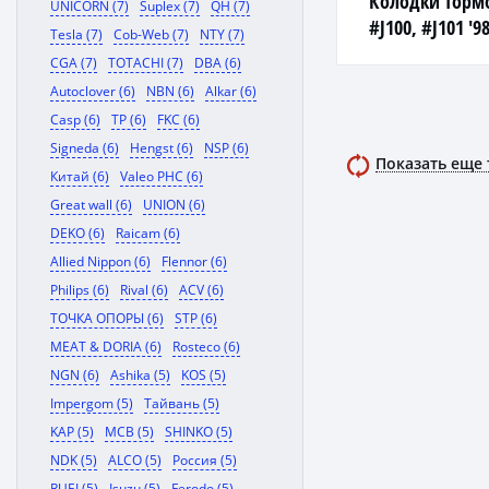
Колодки торм
UNICORN (7)
Suplex (7)
QH (7)
#J100, #J101 '9
Tesla (7)
Cob-Web (7)
NTY (7)
CGA (7)
TOTACHI (7)
DBA (6)
Autoclover (6)
NBN (6)
Alkar (6)
Casp (6)
TP (6)
FKC (6)
Signeda (6)
Hengst (6)
NSP (6)
Показать еще
Китай (6)
Valeo PHC (6)
Great wall (6)
UNION (6)
DEKO (6)
Raicam (6)
Allied Nippon (6)
Flennor (6)
Philips (6)
Rival (6)
ACV (6)
ТОЧКА ОПОРЫ (6)
STP (6)
MEAT & DORIA (6)
Rosteco (6)
NGN (6)
Ashika (5)
KOS (5)
Impergom (5)
Тайвань (5)
KAP (5)
MCB (5)
SHINKO (5)
NDK (5)
ALCO (5)
Россия (5)
RUEI (5)
Isuzu (5)
Ferodo (5)