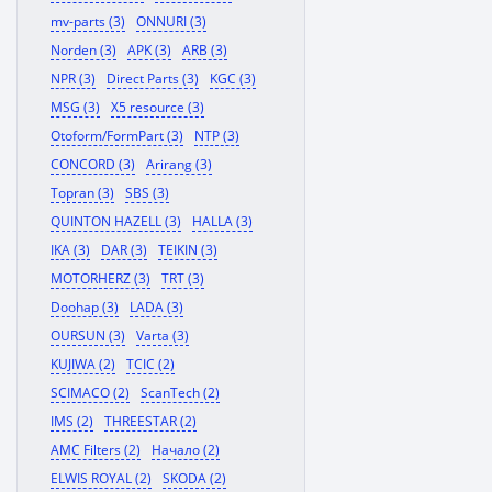
mv-parts (3)
ONNURI (3)
Norden (3)
APK (3)
ARB (3)
NPR (3)
Direct Parts (3)
KGC (3)
MSG (3)
X5 resource (3)
Otoform/FormPart (3)
NTP (3)
CONCORD (3)
Arirang (3)
Topran (3)
SBS (3)
QUINTON HAZELL (3)
HALLA (3)
IKA (3)
DAR (3)
TEIKIN (3)
MOTORHERZ (3)
TRT (3)
Doohap (3)
LADA (3)
OURSUN (3)
Varta (3)
KUJIWA (2)
TCIC (2)
SCIMACO (2)
ScanTech (2)
IMS (2)
THREESTAR (2)
AMC Filters (2)
Начало (2)
ELWIS ROYAL (2)
SKODA (2)