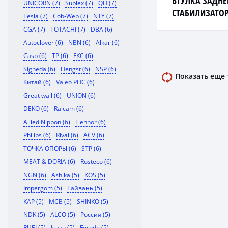
ВТУЛКА ЗАДНЕ
UNICORN (7)
Suplex (7)
QH (7)
СТАБИЛИЗАТОРА
Tesla (7)
Cob-Web (7)
NTY (7)
CHARIOT/SPAC
CGA (7)
TOTACHI (7)
DBA (6)
N84W/N94W 19
Autoclover (6)
NBN (6)
Alkar (6)
Casp (6)
TP (6)
FKC (6)
Signeda (6)
Hengst (6)
NSP (6)
Показать еще
Китай (6)
Valeo PHC (6)
Great wall (6)
UNION (6)
DEKO (6)
Raicam (6)
Allied Nippon (6)
Flennor (6)
Philips (6)
Rival (6)
ACV (6)
ТОЧКА ОПОРЫ (6)
STP (6)
MEAT & DORIA (6)
Rosteco (6)
NGN (6)
Ashika (5)
KOS (5)
Impergom (5)
Тайвань (5)
KAP (5)
MCB (5)
SHINKO (5)
NDK (5)
ALCO (5)
Россия (5)
RUEI (5)
Isuzu (5)
Ferodo (5)