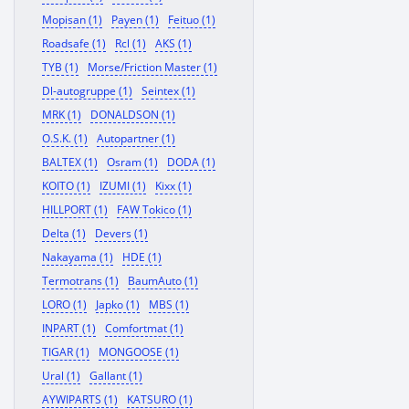
Mopisan (1)
Payen (1)
Feituo (1)
Roadsafe (1)
Rcl (1)
AKS (1)
TYB (1)
Morse/Friction Master (1)
Dl-autogruppe (1)
Seintex (1)
MRK (1)
DONALDSON (1)
O.S.K. (1)
Autopartner (1)
BALTEX (1)
Osram (1)
DODA (1)
KOITO (1)
IZUMI (1)
Kixx (1)
HILLPORT (1)
FAW Tokico (1)
Delta (1)
Devers (1)
Nakayama (1)
HDE (1)
Termotrans (1)
BaumAuto (1)
LORO (1)
Japko (1)
MBS (1)
INPART (1)
Comfortmat (1)
TIGAR (1)
MONGOOSE (1)
Ural (1)
Gallant (1)
AYWIPARTS (1)
KATSURO (1)