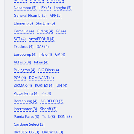
Nakamoto (5)
LEX (5)
Longho (5)
General Ricambi (5)
APR (5)
Element (5)
StarLine (5)
Camellia (4)
Girling (4)
R8 (4)
SCT (4)
АвтоБРОНЯ (4)
Trucktec (4)
DAF (4)
Eurobump (4)
JFBK (4)
GP (4)
ALFeco (4)
Riken (4)
Pilkington (4)
BIG Filter (4)
POS (4)
DOMINANT (4)
ZIKMAR (4)
KORTEX (4)
UFI (4)
Victor Reinz (4)
<> (4)
Borsehung (4)
AC-DELCO (3)
Intermotor (3)
Sheriff (3)
Panda Parts (3)
Tork (3)
KONI (3)
Cardone Select (3)
RAYBESTOS (3)
DAEWHA (3)