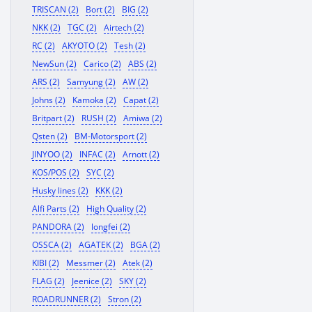
TRISCAN (2)
Bort (2)
BIG (2)
NKK (2)
TGC (2)
Airtech (2)
RC (2)
AKYOTO (2)
Tesh (2)
NewSun (2)
Carico (2)
ABS (2)
ARS (2)
Samyung (2)
AW (2)
Johns (2)
Kamoka (2)
Capat (2)
Britpart (2)
RUSH (2)
Amiwa (2)
Qsten (2)
BM-Motorsport (2)
JINYOO (2)
INFAC (2)
Arnott (2)
KOS/POS (2)
SYC (2)
Husky lines (2)
KKK (2)
Alfi Parts (2)
High Quality (2)
PANDORA (2)
longfei (2)
OSSCA (2)
AGATEK (2)
BGA (2)
KIBI (2)
Messmer (2)
Atek (2)
FLAG (2)
Jeenice (2)
SKY (2)
ROADRUNNER (2)
Stron (2)