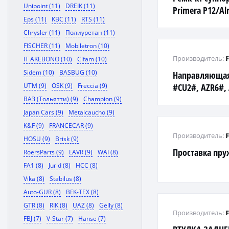
Unipoint (11)
DREIK (11)
Primera P12/Al
Eps (11)
KBC (11)
RTS (11)
Freelander 00> 
Chrysler (11)
Полиуретан (11)
FISCHER (11)
Mobiletron (10)
Производитель:
IT AKEBONO (10)
Cifam (10)
Sidem (10)
BASBUG (10)
Направляющая
UTM (9)
OSK (9)
Freccia (9)
#CU2#, AZR6#, 
AHR10, ACN1#,
ВАЗ (Тольятти) (9)
Champion (9)
ACM1##CU1#, 
Japan Cars (9)
Metalcaucho (9)
K&F (9)
FRANCECAR (9)
Производитель:
HOSU (9)
Brisk (9)
Проставка пр
RoersParts (9)
LAVR (9)
WAI (8)
FA1 (8)
Jurid (8)
HCC (8)
Vika (8)
Stabilus (8)
Auto-GUR (8)
BFK-TEX (8)
GTR (8)
RIK (8)
UAZ (8)
Gelly (8)
Производитель:
FBJ (7)
V-Star (7)
Hanse (7)