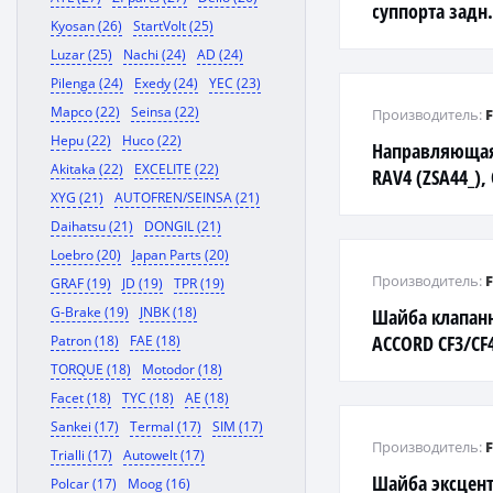
суппорта задн. 
Kyosan (26)
StartVolt (25)
Z50, Z51 верх
Luzar (25)
Nachi (24)
AD (24)
Pilenga (24)
Exedy (24)
YEC (23)
Mapco (22)
Seinsa (22)
Производитель:
Hepu (22)
Huco (22)
Направляющая
Akitaka (22)
EXCELITE (22)
RAV4 (ZSA44_),
XYG (21)
AUTOFREN/SEINSA (21)
_E18_, ZRE17_)
Daihatsu (21)
DONGIL (21)
Loebro (20)
Japan Parts (20)
Производитель:
GRAF (19)
JD (19)
TPR (19)
G-Brake (19)
JNBK (18)
Шайба клапан
ACCORD CF3/CF4
Patron (18)
FAE (18)
TORQUE (18)
Motodor (18)
Facet (18)
TYC (18)
AE (18)
Sankei (17)
Termal (17)
SIM (17)
Производитель:
Trialli (17)
Autowelt (17)
Шайба эксцент
Polcar (17)
Moog (16)