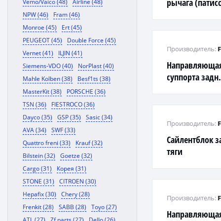
рычага (патис
Vemo/Vaico (48)
Airline (48)
NPW (46)
Fram (46)
Monroe (45)
Ert (45)
PEUGEOT (45)
Double Force (45)
Производитель:
Vernet (41)
ILJIN (41)
Направляющая
Siemens-VDO (40)
NorPlast (40)
суппорта задн. 
Mahle Kolben (38)
Besf1ts (38)
Z50, Z51 низ
MasterKit (38)
PORSCHE (36)
TSN (36)
FIESTROCO (36)
Dayco (35)
GSP (35)
Sasic (34)
Производитель:
AVA (34)
SWF (33)
Сайлентблок з
Quattro freni (33)
Krauf (32)
тяги
Bilstein (32)
Goetze (32)
Cargo (31)
Корея (31)
STONE (31)
CITROEN (30)
Hepafix (30)
Chery (28)
Производитель:
Frenkit (28)
SABB (28)
Toyo (27)
Направляющая
ATL (27)
Zf parts (27)
Dello (26)