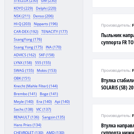
STELLOX (230)
GM (230)
KOYO (229)
Delphi (220)
NSK (211)
Denso (206)
HI-Q (203)
Nipparts (196)
Производитель:
CAR-DEX (192)
TENACITY (177)
Пыльник нап
SsangYong (176)
суппорта FR T
Ssang Yong (175)
INA (170)
COROLLAALLION
ADVICS (162)
SKF (158)
LYNX (158)
555 (155)
Производитель:
SWAG (155)
Mobis (153)
OBK (151)
Втулка стабил
Knecht (Mahle Filter) (144)
SOLARIS (SB) 20
(20мм) (! 5481
Brembo (141)
Boge (141)
подходит)
Meyle (140)
Era (140)
Api (140)
Sachs (138)
VIC (137)
Производитель:
RENAULT (136)
Sangsin (135)
Втулка напра
Hans Pries (134)
суппорта нижн
CHEVROLET (130)
AMD (130)