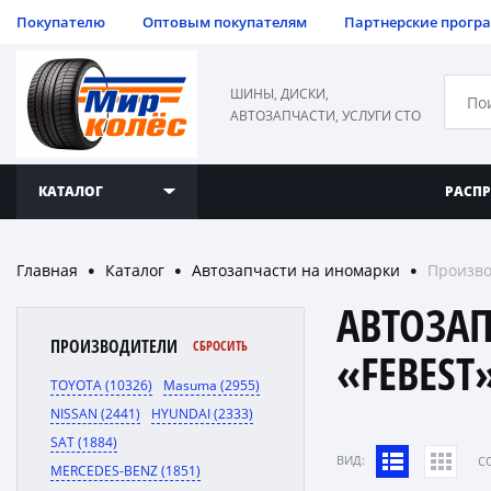
Покупателю
Оптовым покупателям
Партнерские прогр
ШИНЫ, ДИСКИ,
АВТОЗАПЧАСТИ, УСЛУГИ СТО
КАТАЛОГ
РАСП
Главная
Каталог
Автозапчасти на иномарки
Произво
●
●
●
АВТОЗА
ПРОИЗВОДИТЕЛИ
СБРОСИТЬ
«FEBEST
TOYOTA (10326)
Masuma (2955)
NISSAN (2441)
HYUNDAI (2333)
SAT (1884)
ВИД:
C
MERCEDES-BENZ (1851)