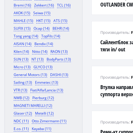
OUTLANDER CW
Bremi (16)
Zekkert (16)
TCL (16)
AKOK (15)
Seiwa (15)
MAHLE (15)
HKT (15)
ATS (15)
SUFIX (15)
Ocap (14)
BEHR (14)
Производитель:
Tong yang (14)
TopFils (14)
Сайлентблок з
AISAN (14)
Bendix (14)
тяги in/ out
Kilen (14)
Nitto (14)
RAON (13)
SUN (13)
NT (13)
BodyParts (13)
Micro (13)
GLYCO (13)
General Motors (13)
DASHI (13)
Производитель:
Sailing (13)
Emmetec (13)
Втулка напра
VTR (13)
Fiat/Alfa/Lancia (13)
суппорта верх
NWB (12)
Pierburg (12)
B13/B14 0874-
MAGNETI MARELLI (12)
Glaser (12)
Metelli (12)
NDC (11)
Otto Zimermann (11)
Производитель:
E.co. (11)
Kayaba (11)
Ремк-кт суппор