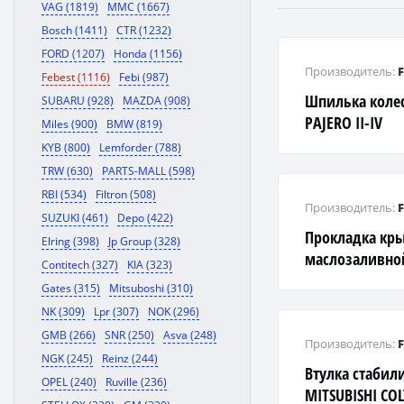
VAG (1819)
MMC (1667)
Bosch (1411)
CTR (1232)
FORD (1207)
Honda (1156)
Производитель:
Febest (1116)
Febi (987)
Шпилька колес
SUBARU (928)
MAZDA (908)
PAJERO II-IV
Miles (900)
BMW (819)
KYB (800)
Lemforder (788)
TRW (630)
PARTS-MALL (598)
RBI (534)
Filtron (508)
Производитель:
SUZUKI (461)
Depo (422)
Прокладка кр
Elring (398)
Jp Group (328)
маслозаливно
Contitech (327)
KIA (323)
Gates (315)
Mitsuboshi (310)
NK (309)
Lpr (307)
NOK (296)
GMB (266)
SNR (250)
Asva (248)
Производитель:
NGK (245)
Reinz (244)
Втулка стабил
OPEL (240)
Ruville (236)
MITSUBISHI COL