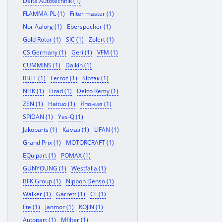
Delta Autotechnik (1)
FLAMMA-PL (1)
Filter master (1)
Nor Aalorg (1)
Eberspecher (1)
Gold Rotor (1)
SIC (1)
Zolert (1)
CS Germany (1)
Geri (1)
VFM (1)
CUMMINS (1)
Daikin (1)
RBLT (1)
Ferroz (1)
Sibтэк (1)
NHK (1)
Firad (1)
Delco Remy (1)
ZEN (1)
Haituo (1)
Япония (1)
SPIDAN (1)
Yes-Q (1)
Jakoparts (1)
Камаз (1)
LIFAN (1)
Grand Prix (1)
MOTORCRAFT (1)
EQuipart (1)
POMAX (1)
GUNYOUNG (1)
Westfalia (1)
BFK Group (1)
Nippon Denso (1)
Walker (1)
Garrett (1)
CF (1)
Fte (1)
Janmor (1)
KOJIN (1)
Autopart (1)
Mfilter (1)