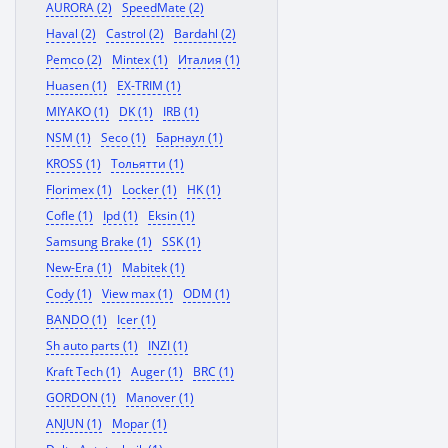
AURORA (2)
SpeedMate (2)
Haval (2)
Castrol (2)
Bardahl (2)
Pemco (2)
Mintex (1)
Италия (1)
Huasen (1)
EX-TRIM (1)
MIYAKO (1)
DK (1)
IRB (1)
NSM (1)
Seco (1)
Барнаул (1)
KROSS (1)
Тольятти (1)
Florimex (1)
Locker (1)
HK (1)
Cofle (1)
Ipd (1)
Eksin (1)
Samsung Brake (1)
SSK (1)
New-Era (1)
Mabitek (1)
Cody (1)
View max (1)
ODM (1)
BANDO (1)
Icer (1)
Sh auto parts (1)
INZI (1)
Kraft Tech (1)
Auger (1)
BRC (1)
GORDON (1)
Manover (1)
ANJUN (1)
Mopar (1)