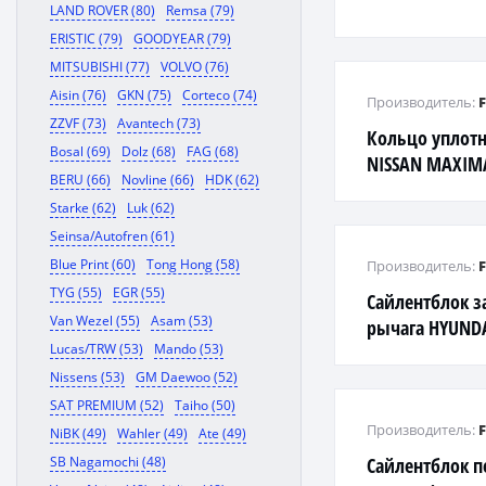
LAND ROVER (80)
Remsa (79)
ERISTIC (79)
GOODYEAR (79)
MITSUBISHI (77)
VOLVO (76)
Aisin (76)
GKN (75)
Corteco (74)
Производитель:
ZZVF (73)
Avantech (73)
Кольцо уплотн
Bosal (69)
Dolz (68)
FAG (68)
NISSAN MAXIMA
BERU (66)
Novline (66)
HDK (62)
2006.01
Starke (62)
Luk (62)
Seinsa/Autofren (61)
Blue Print (60)
Tong Hong (58)
Производитель:
TYG (55)
EGR (55)
Сайлентблок з
Van Wezel (55)
Asam (53)
рычага HYUNDA
Lucas/TRW (53)
Mando (53)
OPIRUS '06-, SO
SANTA FE '06-
Nissens (53)
GM Daewoo (52)
SAT PREMIUM (52)
Taiho (50)
Производитель:
NiBK (49)
Wahler (49)
Ate (49)
SB Nagamochi (48)
Сайлентблок п