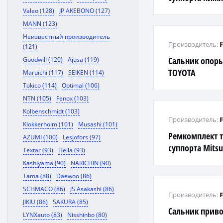
RX300/330/350 
Valeo (128)
JP AKEBONO (127)
ACU20LF
MANN (123)
Неизвестный производитель
Производитель:
(121)
Сальник опоры
Goodwill (120)
Ajusa (119)
TOYOTA
Maruichi (117)
SEIKEN (114)
Tokico (114)
Optimal (106)
NTN (105)
Fenox (103)
Kolbenschmidt (103)
Производитель:
Klokkerholm (101)
Musashi (101)
Ремкомплект 
AZUMI (100)
Lesjofors (97)
суппорта Mitsu
Textar (93)
Hella (93)
08>,Outlander 
Kashiyama (90)
NARICHIN (90)
Tama (88)
Daewoo (86)
SCHMACO (86)
JS Asakashi (86)
Производитель:
JIKIU (86)
SAKURA (85)
Сальник прив
LYNXauto (83)
Nisshinbo (80)