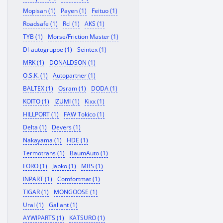
Mopisan (1)
Payen (1)
Feituo (1)
Roadsafe (1)
Rcl (1)
AKS (1)
TYB (1)
Morse/Friction Master (1)
Dl-autogruppe (1)
Seintex (1)
MRK (1)
DONALDSON (1)
O.S.K. (1)
Autopartner (1)
BALTEX (1)
Osram (1)
DODA (1)
KOITO (1)
IZUMI (1)
Kixx (1)
HILLPORT (1)
FAW Tokico (1)
Delta (1)
Devers (1)
Nakayama (1)
HDE (1)
Termotrans (1)
BaumAuto (1)
LORO (1)
Japko (1)
MBS (1)
INPART (1)
Comfortmat (1)
TIGAR (1)
MONGOOSE (1)
Ural (1)
Gallant (1)
AYWIPARTS (1)
KATSURO (1)