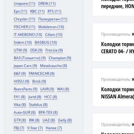
Unipoint (11)
DREIK (11)
передние, HOND
Eps (11)
KBC (11)
RTS (11)
AS)/ CRX II (ED,
Chrysler (11)
Полиуретан (11)
(AB)
FISCHER (11)
Mobiletron (10)
Производитель:
IT AKEBONO (10)
Cifam (10)
Sidem (10)
BASBUG (10)
Колодки торм
UTM (9)
OSK (9)
Freccia (9)
CERATO 04- / 
00-06
ВАЗ (Тольятти) (9)
Champion (9)
Japan Cars (9)
Metalcaucho (9)
K&F (9)
FRANCECAR (9)
Производитель:
HOSU (9)
Brisk (9)
Колодки торм
RoersParts (9)
LAVR (9)
WAI (8)
NISSAN Almera
FA1 (8)
Jurid (8)
HCC (8)
97>/Patrol(Y61)
Vika (8)
Stabilus (8)
Auto-GUR (8)
BFK-TEX (8)
GTR (8)
RIK (8)
UAZ (8)
Gelly (8)
Производитель:
FBJ (7)
V-Star (7)
Hanse (7)