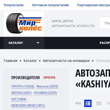
Покупателю
Оптовым покупателям
Партнерские прогр
ШИНЫ, ДИСКИ,
АВТОЗАПЧАСТИ, УСЛУГИ СТО
КАТАЛОГ
РАСП
Главная
Каталог
Автозапчасти на иномарки
Произво
●
●
●
АВТОЗА
ПРОИЗВОДИТЕЛИ
СБРОСИТЬ
«KASHI
TOYOTA (10326)
Masuma (2955)
NISSAN (2441)
HYUNDAI (2333)
SAT (1884)
ВИД:
C
MERCEDES-BENZ (1851)