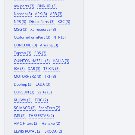
mv-parts (3)
ONNURI (3)
Norden (3)
APK (3)
ARB (3)
NPR (3)
Direct Parts (3)
KGC (3)
MSG (3)
X5 resource (3)
Otoform/FormPart (3)
NTP (3)
CONCORD (3)
Arirang (3)
Topran (3)
SBS (3)
QUINTON HAZELL (3)
HALLA (3)
IKA (3)
DAR (3)
TEIKIN (3)
MOTORHERZ (3)
TRT (3)
Doohap (3)
LADA (3)
OURSUN (3)
Varta (3)
KUJIWA (2)
TCIC (2)
SCIMACO (2)
ScanTech (2)
IMS (2)
THREESTAR (2)
AMC Filters (2)
Начало (2)
ELWIS ROYAL (2)
SKODA (2)