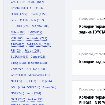
VAG (1819)
MMC (1667)
Bosch (1411)
CTR (1232)
FORD (1207)
Honda (1156)
Производитель:
Febest (1116)
Febi (987)
Колодки торм
SUBARU (928)
MAZDA (908)
задние TOYOTA
Miles (900)
BMW (819)
MCV36 1MZFE, 
KYB (800)
Lemforder (788)
TRW (630)
PARTS-MALL (598)
RBI (534)
Filtron (508)
Производитель:
SUZUKI (461)
Depo (422)
Колодки задни
Elring (398)
Jp Group (328)
Contitech (327)
KIA (323)
Gates (315)
Mitsuboshi (310)
NK (309)
Lpr (307)
NOK (296)
GMB (266)
SNR (250)
Asva (248)
Производитель:
NGK (245)
Reinz (244)
Колодки торм
OPEL (240)
Ruville (236)
PULSAR - N15 '9