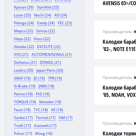
AVENSIS 03>/C
Kyosan (26)
StartVolt (25)
задние
Luzar (25)
Nachi (24)
AD (24)
Pilenga (24)
Exedy (24)
YEC (23)
Mapco (22)
Seinsa (22)
Производитель:
Hepu (22)
Huco (22)
Колодки бара
Akitaka (22)
EXCELITE (22)
'02-, NOTE E11E
XYG (21)
AUTOFREN/SEINSA (21)
Daihatsu (21)
DONGIL (21)
Loebro (20)
Japan Parts (20)
Производитель:
GRAF (19)
JD (19)
TPR (19)
G-Brake (19)
JNBK (18)
Колодки бараб
'05, NOAH, VOX
Patron (18)
FAE (18)
TORQUE (18)
Motodor (18)
Facet (18)
TYC (18)
AE (18)
Sankei (17)
Termal (17)
SIM (17)
Производитель:
Trialli (17)
Autowelt (17)
Колодки торм
Polcar (17)
Moog (16)