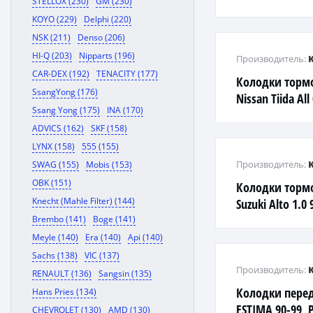
STELLOX (230)
GM (230)
'99, PRESEA - R
KOYO (229)
Delphi (220)
WAG
NSK (211)
Denso (206)
HI-Q (203)
Nipparts (196)
Производитель:
CAR-DEX (192)
TENACITY (177)
Колодки торм
SsangYong (176)
Nissan Tiida All
Ssang Yong (175)
INA (170)
ADVICS (162)
SKF (158)
LYNX (158)
555 (155)
Производитель:
SWAG (155)
Mobis (153)
OBK (151)
Колодки торм
Knecht (Mahle Filter) (144)
Suzuki Alto 1.0 
Brembo (141)
Boge (141)
Meyle (140)
Era (140)
Api (140)
Sachs (138)
VIC (137)
Производитель:
RENAULT (136)
Sangsin (135)
Колодки пере
Hans Pries (134)
ESTIMA 90-99, 
CHEVROLET (130)
AMD (130)