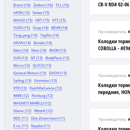
CR-V RD# 02-06
Bremi (16)
Zekkert (16)
TCL (16)
AKOK (15)
Seiwa (15)
MAHLE (15)
HKT (15)
ATS (15)
SUFIX (15)
Ocap (14)
BEHR (14)
Производитель:
Tong yang (14)
TopFils (14)
Колодки торм
AISAN (14)
Bendix (14)
COROLLA - #E9#
Kilen (14)
Nitto (14)
RAON (13)
#T17#, #L4#, #
SUN (13)
NT (13)
BodyParts (13)
EXZ1#, F
Micro (13)
GLYCO (13)
General Motors (13)
DASHI (13)
Производитель:
Sailing (13)
Emmetec (13)
Колодки торм
VTR (13)
Fiat/Alfa/Lancia (13)
передние, HON
NWB (12)
Pierburg (12)
V III , CR-V IV 
MAGNETI MARELLI (12)
Glaser (12)
Metelli (12)
NDC (11)
Otto Zimermann (11)
Производитель:
E.co. (11)
Kayaba (11)
Колодки торм