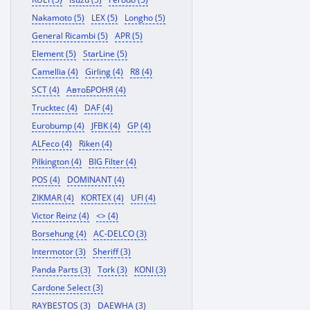
Nakamoto (5)
LEX (5)
Longho (5)
General Ricambi (5)
APR (5)
Element (5)
StarLine (5)
Camellia (4)
Girling (4)
R8 (4)
SCT (4)
АвтоБРОНЯ (4)
Trucktec (4)
DAF (4)
Eurobump (4)
JFBK (4)
GP (4)
ALFeco (4)
Riken (4)
Pilkington (4)
BIG Filter (4)
POS (4)
DOMINANT (4)
ZIKMAR (4)
KORTEX (4)
UFI (4)
Victor Reinz (4)
<> (4)
Borsehung (4)
AC-DELCO (3)
Intermotor (3)
Sheriff (3)
Panda Parts (3)
Tork (3)
KONI (3)
Cardone Select (3)
RAYBESTOS (3)
DAEWHA (3)