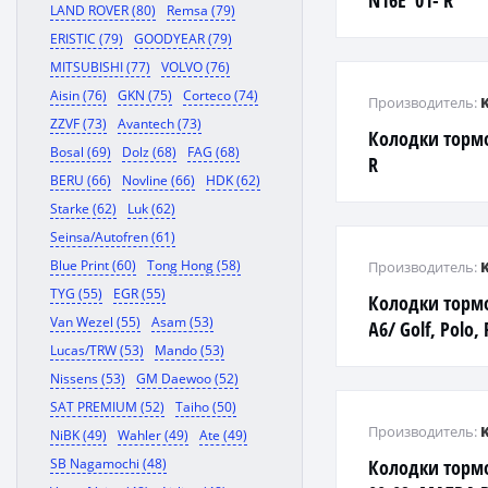
N16E '01- R
LAND ROVER (80)
Remsa (79)
ERISTIC (79)
GOODYEAR (79)
MITSUBISHI (77)
VOLVO (76)
Aisin (76)
GKN (75)
Corteco (74)
Производитель:
ZZVF (73)
Avantech (73)
Колодки тормо
Bosal (69)
Dolz (68)
FAG (68)
R
BERU (66)
Novline (66)
HDK (62)
Starke (62)
Luk (62)
Seinsa/Autofren (61)
Blue Print (60)
Tong Hong (58)
Производитель:
TYG (55)
EGR (55)
Колодки тормо
Van Wezel (55)
Asam (53)
A6/ Golf, Polo, 
Lucas/TRW (53)
Mando (53)
Fabia/ C4/ 307,
Nissens (53)
GM Daewoo (52)
SAT PREMIUM (52)
Taiho (50)
Производитель:
NiBK (49)
Wahler (49)
Ate (49)
SB Nagamochi (48)
Колодки тормо