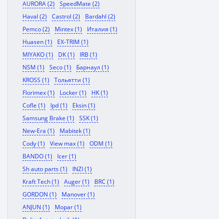
AURORA (2)
SpeedMate (2)
Haval (2)
Castrol (2)
Bardahl (2)
Pemco (2)
Mintex (1)
Италия (1)
Huasen (1)
EX-TRIM (1)
MIYAKO (1)
DK (1)
IRB (1)
NSM (1)
Seco (1)
Барнаул (1)
KROSS (1)
Тольятти (1)
Florimex (1)
Locker (1)
HK (1)
Cofle (1)
Ipd (1)
Eksin (1)
Samsung Brake (1)
SSK (1)
New-Era (1)
Mabitek (1)
Cody (1)
View max (1)
ODM (1)
BANDO (1)
Icer (1)
Sh auto parts (1)
INZI (1)
Kraft Tech (1)
Auger (1)
BRC (1)
GORDON (1)
Manover (1)
ANJUN (1)
Mopar (1)