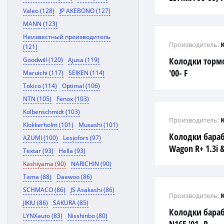
LITEACE 97-01,
Valeo (128)
JP AKEBONO (127)
MANN (123)
Неизвестный производитель
Производитель:
(121)
Колодки торм
Goodwill (120)
Ajusa (119)
'00- F
Maruichi (117)
SEIKEN (114)
Tokico (114)
Optimal (106)
NTN (105)
Fenox (103)
Kolbenschmidt (103)
Производитель:
Klokkerholm (101)
Musashi (101)
Колодки бараб
AZUMI (100)
Lesjofors (97)
Wagon R+ 1.3i 
Textar (93)
Hella (93)
Kashiyama (90)
NARICHIN (90)
Tama (88)
Daewoo (86)
SCHMACO (86)
JS Asakashi (86)
Производитель:
JIKIU (86)
SAKURA (85)
Колодки бара
LYNXauto (83)
Nisshinbo (80)