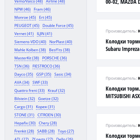
00-02, MAZDA D
Vemo/Vaico (48)
Airline (48)
NPW (46)
Fram (46)
Monroe (45)
Ert (45)
PEUGEOT (45)
Double Force (45)
Производитель:
Vernet (41)
ILJIN (41)
Колодки торм
Siemens-VDO (40)
NorPlast (40)
Subaru Impreza 
Mahle Kolben (38)
Besf1ts (38)
89-
MasterKit (38)
PORSCHE (36)
TSN (36)
FIESTROCO (36)
Dayco (35)
GSP (35)
Sasic (34)
Производитель:
AVA (34)
SWF (33)
Колодки торм
Quattro freni (33)
Krauf (32)
MITSUBISHI ASX
Bilstein (32)
Goetze (32)
PAJERO III-IV
Cargo (31)
Корея (31)
STONE (31)
CITROEN (30)
Hepafix (30)
Chery (28)
Производитель:
Frenkit (28)
SABB (28)
Toyo (27)
Колодки торм
ATL (27)
Zf parts (27)
Dello (26)