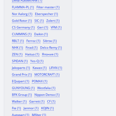
Delta Autotechnik (1)
FLAMMA-PL (1)
Filter master (1)
Nor Aalorg (1)
Eberspecher (1)
Gold Rotor (1)
SIC (1)
Zolert (1)
CS Germany (1)
Geri (1)
VFM (1)
CUMMINS (1)
Daikin (1)
RBLT (1)
Ferroz (1)
Sibтэк (1)
NHK (1)
Firad (1)
Delco Remy (1)
ZEN (1)
Haituo (1)
Япония (1)
SPIDAN (1)
Yes-Q (1)
Jakoparts (1)
Камаз (1)
LIFAN (1)
Grand Prix (1)
MOTORCRAFT (1)
EQuipart (1)
POMAX (1)
GUNYOUNG (1)
Westfalia (1)
BFK Group (1)
Nippon Denso (1)
Walker (1)
Garrett (1)
CF (1)
Fte (1)
Janmor (1)
KOJIN (1)
Autopart (1)
Mfilter (1)