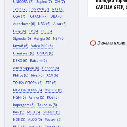
Колодки торм
UNICORN (7)
Suplex (7)
QH (7)
CAPELLA GFEP, G
Tesla (7)
Cob-Web (7)
NTY (7)
CGA (7)
TOTACHI (7)
DBA (6)
Autoclover (6)
NBN (6)
Alkar (6)
Casp (6)
TP (6)
FKC (6)
Signeda (6)
Hengst (6)
NSP (6)
Показать еще
Китай (6)
Valeo PHC (6)
Great wall (6)
UNION (6)
DEKO (6)
Raicam (6)
Allied Nippon (6)
Flennor (6)
Philips (6)
Rival (6)
ACV (6)
ТОЧКА ОПОРЫ (6)
STP (6)
MEAT & DORIA (6)
Rosteco (6)
NGN (6)
Ashika (5)
KOS (5)
Impergom (5)
Тайвань (5)
KAP (5)
MCB (5)
SHINKO (5)
NDK (5)
ALCO (5)
Россия (5)
RUEI (5)
Isuzu (5)
Ferodo (5)