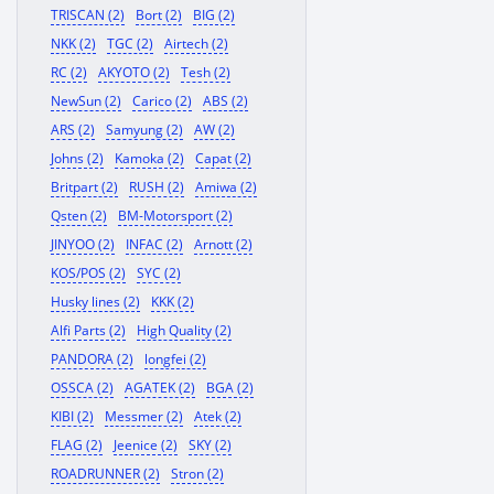
TRISCAN (2)
Bort (2)
BIG (2)
NKK (2)
TGC (2)
Airtech (2)
RC (2)
AKYOTO (2)
Tesh (2)
NewSun (2)
Carico (2)
ABS (2)
ARS (2)
Samyung (2)
AW (2)
Johns (2)
Kamoka (2)
Capat (2)
Britpart (2)
RUSH (2)
Amiwa (2)
Qsten (2)
BM-Motorsport (2)
JINYOO (2)
INFAC (2)
Arnott (2)
KOS/POS (2)
SYC (2)
Husky lines (2)
KKK (2)
Alfi Parts (2)
High Quality (2)
PANDORA (2)
longfei (2)
OSSCA (2)
AGATEK (2)
BGA (2)
KIBI (2)
Messmer (2)
Atek (2)
FLAG (2)
Jeenice (2)
SKY (2)
ROADRUNNER (2)
Stron (2)