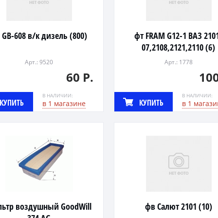
 GB-608 в/к дизель (800)
фт FRAM G12-1 ВАЗ 210
07,2108,2121,2110 (6)
Арт.: 9520
Арт.: 1778
60 Р.
100
В НАЛИЧИИ:
В НАЛИЧИИ:
КУПИТЬ
КУПИТЬ
в 1 магазине
в 1 магази
ьтр воздушный GoodWill
фв Салют 2101 (10)