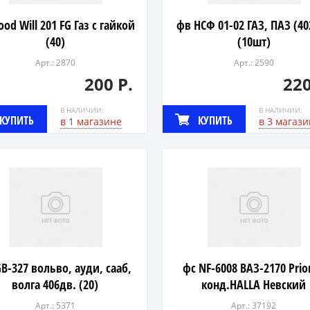
ood Will 201 FG Газ с гайкой
фв НСФ 01-02 ГАЗ, ПАЗ (40
(40)
(10шт)
Арт.: 2870
Арт.: 2590
200 Р.
220
В НАЛИЧИИ:
В НАЛИЧИИ:
КУПИТЬ
КУПИТЬ
в 1 магазине
в 3 магази
B-327 вольво, ауди, сааб,
фс NF-6008 ВАЗ-2170 Prior
волга 406дв. (20)
конд.HALLA Невский
Арт.: 5371
Арт.: 37192