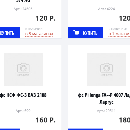
374 AG
Арт.: 24605
Арт.: 4224
120 Р.
120
В НАЛИЧИИ:
В НАЛИЧИИ:
КУПИТЬ
КУПИТЬ
в 3 магазинах
в 1 магази
фс НСФ ФС-3 ВАЗ 2108
фс Pi lеnga FA--P 4007 Л
Ларгус
Арт.: 699
Арт.: 29511
160 Р.
180