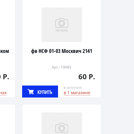
иком
фв НСФ 01-03 Москвич 2141
Арт.: 19083
 Р.
60 Р.
В НАЛИЧИИ:
КУПИТЬ
нах
в 1 магазине