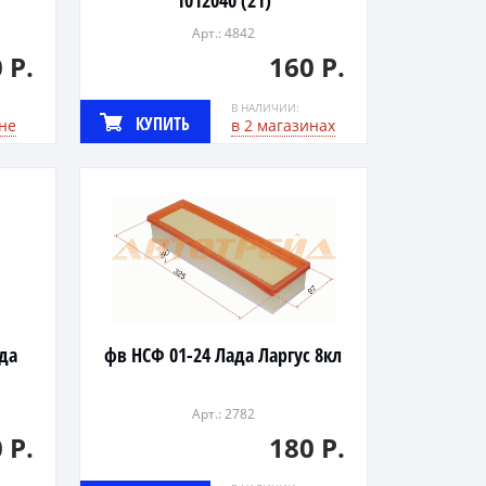
1012040 (21)
Арт.: 4842
 Р.
160 Р.
В НАЛИЧИИ:
КУПИТЬ
не
в 2 магазинах
ада
фв НСФ 01-24 Лада Ларгус 8кл
Арт.: 2782
 Р.
180 Р.