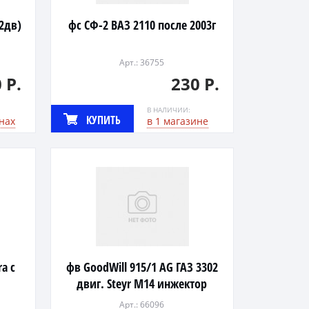
2дв)
фс СФ-2 ВАЗ 2110 после 2003г
Арт.: 36755
 Р.
230 Р.
В НАЛИЧИИ:
КУПИТЬ
нах
в 1 магазине
a с
фв GoodWill 915/1 AG ГАЗ 3302
двиг. Steyr M14 инжектор
Арт.: 66096