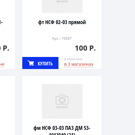
1-
фт НСФ 02-03 прямой
Арт.: 19087
 Р.
100 Р.
В НАЛИЧИИ:
КУПИТЬ
не
в 3 магазинах
фм НСФ 03-03 ПАЗ ДМ 53-