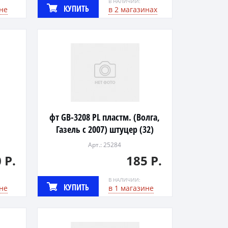
В НАЛИЧИИ:
КУПИТЬ
не
в 2 магазинах
фт GB-3208 PL пластм. (Волга,
Газель с 2007) штуцер (32)
Арт.: 25284
 Р.
185 Р.
В НАЛИЧИИ:
КУПИТЬ
не
в 1 магазине