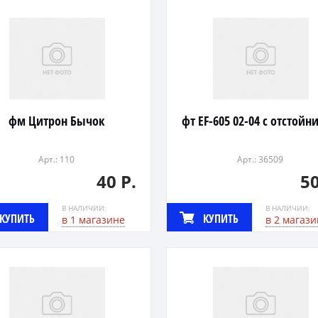
фм Цитрон Бычок
фт EF-605 02-04 с отстойн
Арт.: 110
Арт.: 36509
40 Р.
50
В НАЛИЧИИ:
В НАЛИЧИИ:
КУПИТЬ
КУПИТЬ
в 1 магазине
в 2 магази