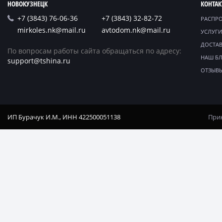
НОВОКУЗНЕЦК
КОНТА
+7 (3843) 76-06-36
+7 (3843) 32-82-72
РАСПР
mirkoles.nk@mail.ru
avtodom.nk@mail.ru
УСЛУГИ
ДОСТАВ
По вопросам работы сайта обращаться по адресу:
НАШ Б
support@tshina.ru
ОТЗЫВ
ИП Бурачук И.М., ИНН 422500051138
Прин