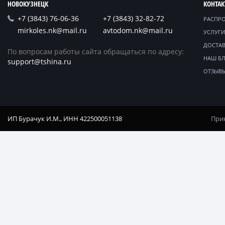
НОВОКУЗНЕЦК
КОНТА
+7 (3843) 76-06-36
+7 (3843) 32-82-72
РАСПР
mirkoles.nk@mail.ru
avtodom.nk@mail.ru
УСЛУГИ
ДОСТАВ
По вопросам работы сайта обращаться по адресу:
НАШ Б
support@tshina.ru
ОТЗЫВ
ИП Бурачук И.М., ИНН 422500051138
Прин