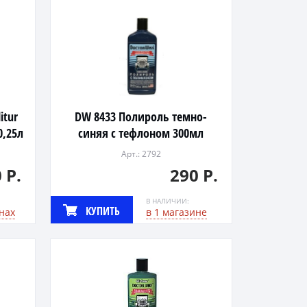
itur
DW 8433 Полироль темно-
0,25л
синяя с тефлоном 300мл
Арт.: 2792
 Р.
290 Р.
В НАЛИЧИИ:
КУПИТЬ
нах
в 1 магазине