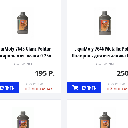
quiMoly 7645 Glanz Politur
LiquiMoly 7646 Metallic Pol
лироль для эмали 0,25л
Полироль для металлика 
Арт.: 41283
Арт.: 41284
195 Р.
250
В НАЛИЧИИ:
В НАЛИЧИИ:
КУПИТЬ
КУПИТЬ
в 2 магазинах
в 3 магази