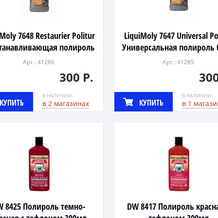
Moly 7648 Restaurier Politur
LiquiMoly 7647 Universal Po
танавливающая полироль
Универсальная полироль 
0,25л
Арт.: 41286
Арт.: 41285
300 Р.
300
В НАЛИЧИИ:
В НАЛИЧИИ:
КУПИТЬ
КУПИТЬ
в 2 магазинах
в 1 магази
 8425 Полироль темно-
DW 8417 Полироль красна