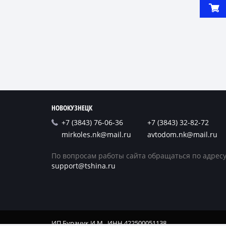
НОВОКУЗНЕЦК
+7 (3843) 76-06-36
+7 (3843) 32-82-72
mirkoles.nk@mail.ru
avtodom.nk@mail.ru
По вопросам работы сайта обращаться по адресу
support@tshina.ru
ИП Бурачук И.М., ИНН 422500051138