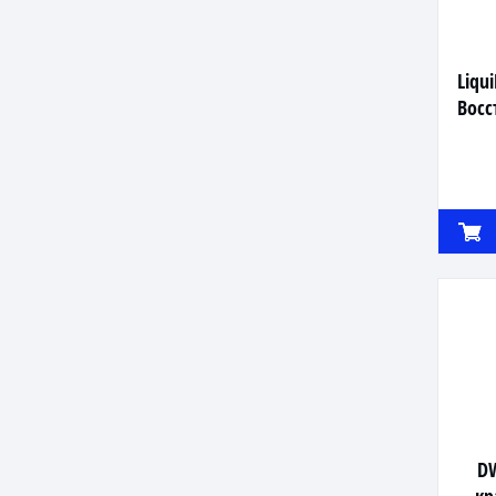
Liqui
Восс
DW