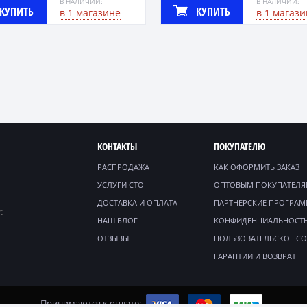
В НАЛИЧИИ:
В НАЛИЧИИ:
КУПИТЬ
КУПИТЬ
в 1 магазине
в 1 магази
КОНТАКТЫ
ПОКУПАТЕЛЮ
РАСПРОДАЖА
КАК ОФОРМИТЬ ЗАКАЗ
УСЛУГИ СТО
ОПТОВЫМ ПОКУПАТЕЛ
ДОСТАВКА И ОПЛАТА
ПАРТНЕРСКИЕ ПРОГРА
:
НАШ БЛОГ
КОНФИДЕНЦИАЛЬНОСТ
ОТЗЫВЫ
ПОЛЬЗОВАТЕЛЬСКОЕ С
ГАРАНТИИ И ВОЗВРАТ
Принимаются к оплате: