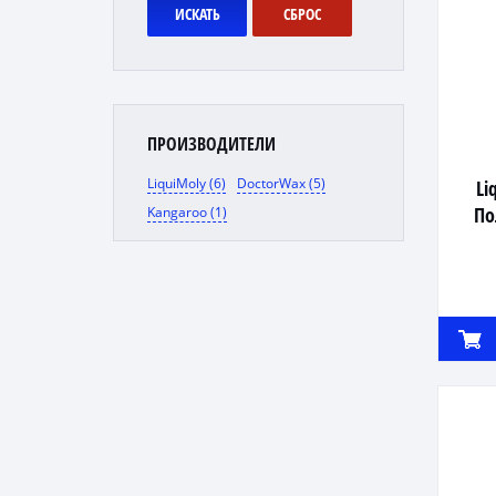
ИСКАТЬ
СБРОС
ПРОИЗВОДИТЕЛИ
LiquiMoly (6)
DoctorWax (5)
Li
По
Kangaroo (1)