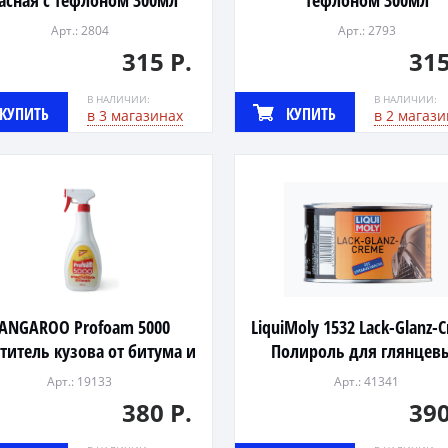
асная с тефлоном 300мл
тефлоном 300мл
Арт.: 2804
Арт.: 2793
315 Р.
315
В НАЛИЧИИ:
В НАЛИЧИИ:
КУПИТЬ
КУПИТЬ
в 3 магазинах
в 2 магази
ANGAROO Profoam 5000
LiquiMoly 1532 Lack-Glanz-
титель кузова от битума и
Полироль для глянцев
почек 600мл (12)
поверхностей 300мл
Арт.: 19133
Арт.: 41341
380 Р.
390