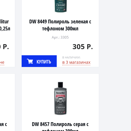
litur
DW 8449 Полироль зеленая с
0,25л
тефлоном 300мл
Арт.: 3305
 Р.
305 Р.
В НАЛИЧИИ:
КУПИТЬ
не
в 3 магазинах
я с
DW 8457 Полироль серая с