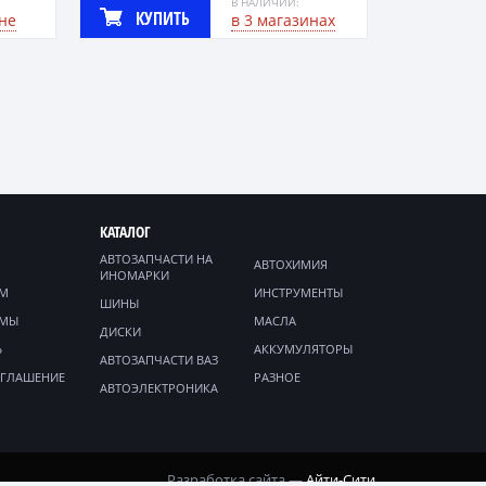
В НАЛИЧИИ:
КУПИТЬ
не
в 3 магазинах
КАТАЛОГ
АВТОЗАПЧАСТИ НА
АВТОХИМИЯ
ИНОМАРКИ
ЯМ
ИНСТРУМЕНТЫ
ШИНЫ
ММЫ
МАСЛА
ДИСКИ
Ь
АККУМУЛЯТОРЫ
АВТОЗАПЧАСТИ ВАЗ
ОГЛАШЕНИЕ
РАЗНОЕ
АВТОЭЛЕКТРОНИКА
Разработка сайта —
Айти-Сити