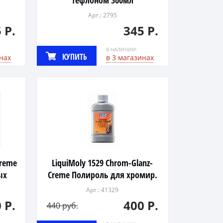
тефлоном 300мл
Арт.: 2795
 Р.
345 Р.
В НАЛИЧИИ:
КУПИТЬ
нах
в 3 магазинах
Creme
LiquiMoly 1529 Chrom-Glanz-
ых
Creme Полироль для хромир.
поверх. 0,25л
Арт.: 41329
 Р.
400 Р.
440 руб.