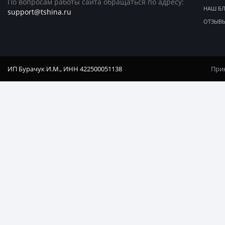
По вопросам работы сайта обращаться по адресу:
НАШ Б
support@tshina.ru
ОТЗЫВ
ИП Бурачук И.М., ИНН 422500051138
Прин