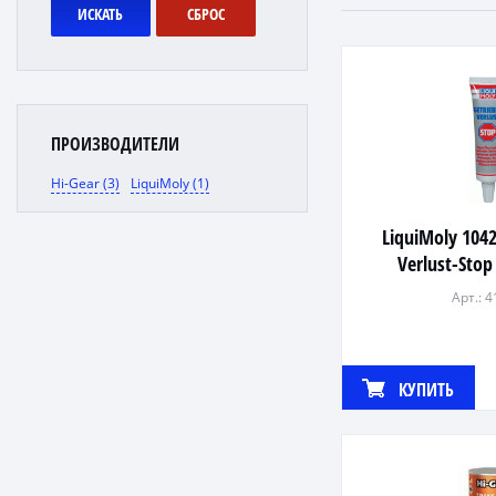
ИСКАТЬ
СБРОС
ПРОИЗВОДИТЕЛИ
Hi-Gear (3)
LiquiMoly (1)
LiquiMoly 1042
Verlust-Stop
трансмис
Арт.: 
КУПИТЬ