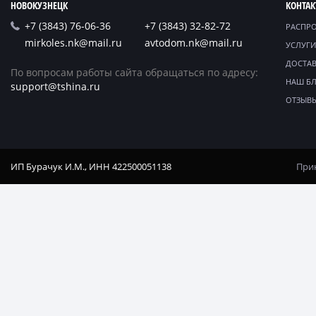
НОВОКУЗНЕЦК
КОНТА
+7 (3843) 76-06-36
+7 (3843) 32-82-72
РАСПР
mirkoles.nk@mail.ru
avtodom.nk@mail.ru
УСЛУГИ
ДОСТАВ
По вопросам работы сайта обращаться по адресу:
НАШ Б
support@tshina.ru
ОТЗЫВ
ИП Бурачук И.М., ИНН 422500051138
Прин