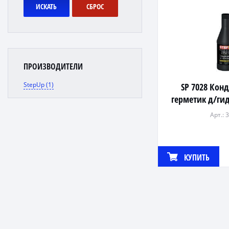
ИСКАТЬ
СБРОС
ПРОИЗВОДИТЕЛИ
StepUp (1)
SP 7028 Кон
герметик д/ги
355
Арт.: 
КУПИТЬ