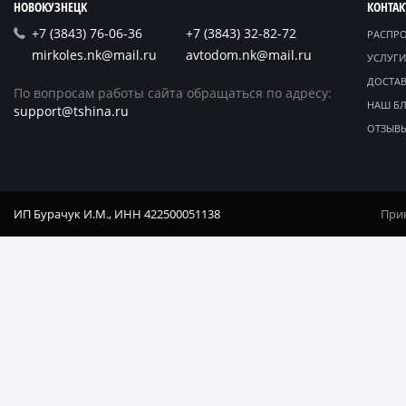
НОВОКУЗНЕЦК
КОНТА
+7 (3843) 76-06-36
+7 (3843) 32-82-72
РАСПР
mirkoles.nk@mail.ru
avtodom.nk@mail.ru
УСЛУГИ
ДОСТАВ
По вопросам работы сайта обращаться по адресу:
НАШ Б
support@tshina.ru
ОТЗЫВ
ИП Бурачук И.М., ИНН 422500051138
Прин