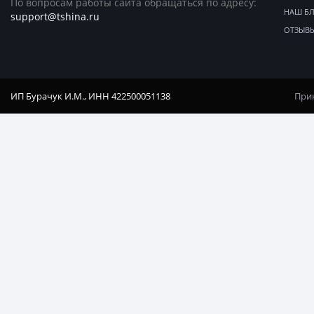
По вопросам работы сайта обращаться по адресу:
НАШ Б
support@tshina.ru
ОТЗЫВ
ИП Бурачук И.М., ИНН 422500051138
Прин