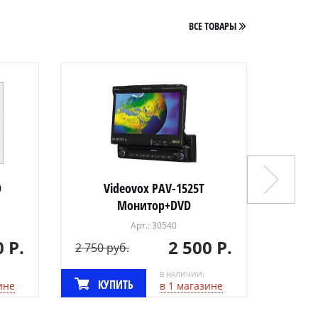
ВСЕ ТОВАРЫ
D
Videovox PAV-1525T
Pro
Монитор+DVD
Арт.: 30540
0 Р.
2 500 Р.
2 750 руб.
3 290 
В НАЛИЧИИ:
КУПИТЬ
КУ
ине
в 1 магазине