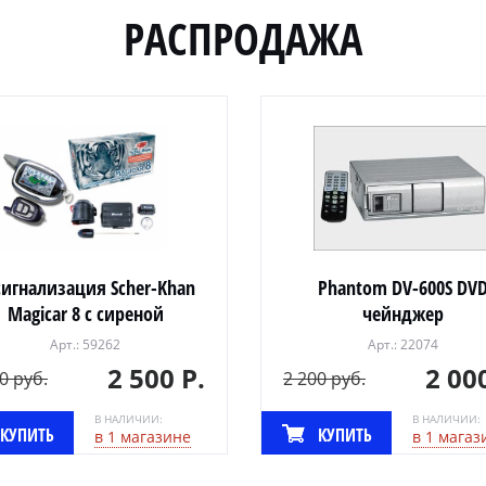
PАСПРОДАЖА
сигнализация Scher-Khan
Phantom DV-600S DV
Magicar 8 с сиреной
чейнджер
Арт.: 59262
Арт.: 22074
2 500 Р.
2 00
0 руб.
2 200 руб.
В НАЛИЧИИ:
В НАЛИЧИИ:
КУПИТЬ
КУПИТЬ
в 1 магазине
в 1 магаз