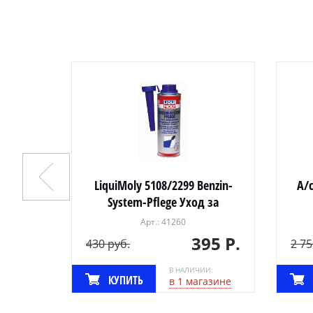
 (Ford)
LiquiMoly 5108/2299 Benzin-
А/
System-Pflege Уход за
системой впрыска 0,3л
Арт.: 41260
00 Р.
395 Р.
430 руб.
2 75
И:
В НАЛИЧИИ:
КУПИТЬ
газине
в 1 магазине