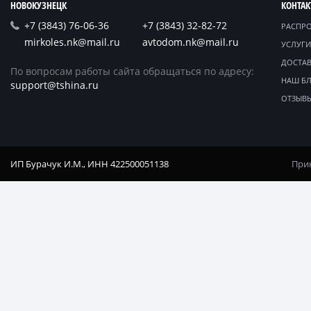
НОВОКУЗНЕЦК
КОНТА
+7 (3843) 76-06-36
+7 (3843) 32-82-72
РАСПР
mirkoles.nk@mail.ru
avtodom.nk@mail.ru
УСЛУГИ
ДОСТАВ
По вопросам работы сайта обращаться по адресу:
НАШ Б
support@tshina.ru
ОТЗЫВ
ИП Бурачук И.М., ИНН 422500051138
Прин