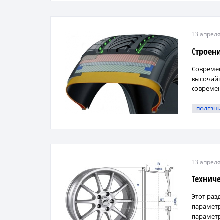
13 апреля
Строен
Современ
высочайш
современ
ПОЛЕЗН
13 апреля
Технич
Этот раз
параметр
параметро