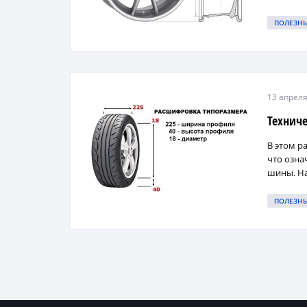
ПОЛЕЗН
13 апреля
Технич
В этом р
что озна
шины. Нап
ПОЛЕЗН