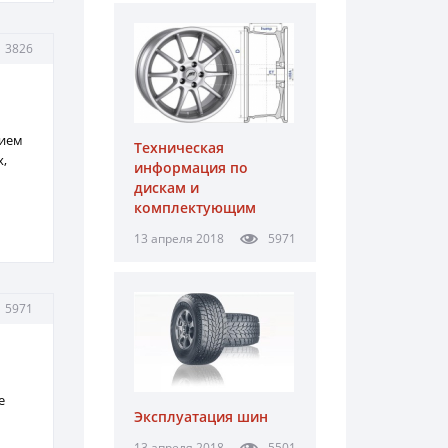
3826
нием
Техническая
,
информация по
дискам и
комплектующим
13 апреля 2018
5971
5971
е
Эксплуатация шин
13 апреля 2018
5501