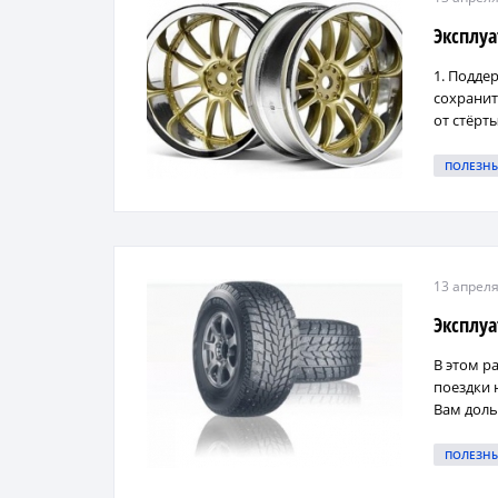
Эксплуа
1. Подде
сохранит
от стёрт
ПОЛЕЗН
13 апреля
Эксплу
В этом р
поездки 
Вам доль
ПОЛЕЗН