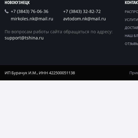
НОВОКУЗНЕЦК
КОНТА
+7 (3843) 76-06-36
+7 (3843) 32-82-72
РАСПР
mirkoles.nk@mail.ru
avtodom.nk@mail.ru
УСЛУГИ
ДОСТАВ
По вопросам работы сайта обращаться по адресу:
НАШ Б
support@tshina.ru
ОТЗЫВ
ИП Бурачук И.М., ИНН 422500051138
Прин