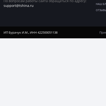
По вопросам работы сайта обращаться по адресу:
НАШ Б
support@tshina.ru
ОТЗЫВ
ИП Бурачук И.М., ИНН 422500051138
Прин