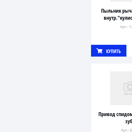
Пыльник рыча
внутр."кули
Арт.: 
КУПИТЬ
Привод спидом
зуб
Арт.: 