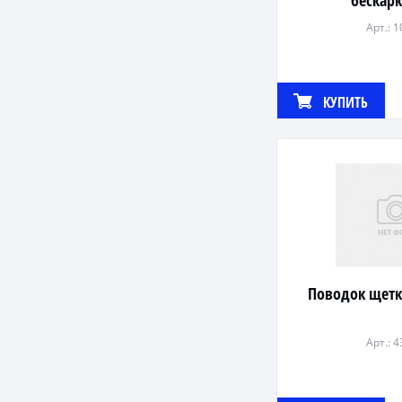
бескар
Арт.: 
КУПИТЬ
Поводок щетк
Арт.: 