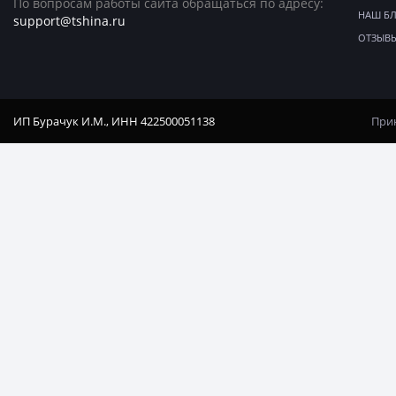
По вопросам работы сайта обращаться по адресу:
НАШ Б
support@tshina.ru
ОТЗЫВ
ИП Бурачук И.М., ИНН 422500051138
Прин