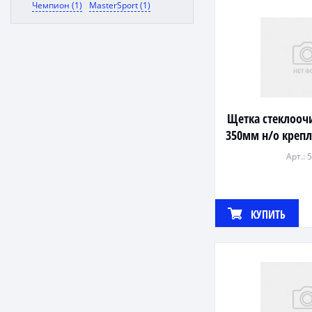
Чемпион (1)
MasterSport (1)
Щетка стеклооч
350мм н/о креп
Арт.: 
КУПИТЬ