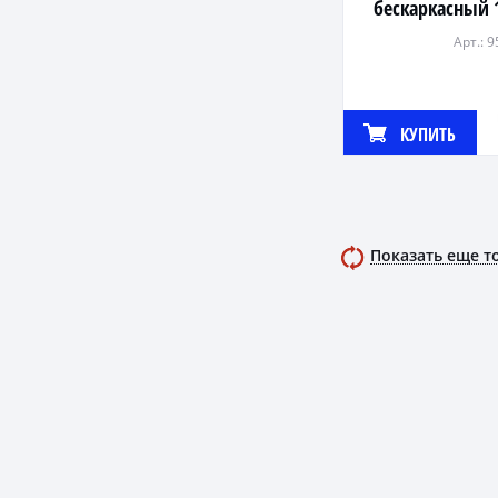
бескаркасный 
видов кр
Арт.: 
КУПИТЬ
Показать еще т