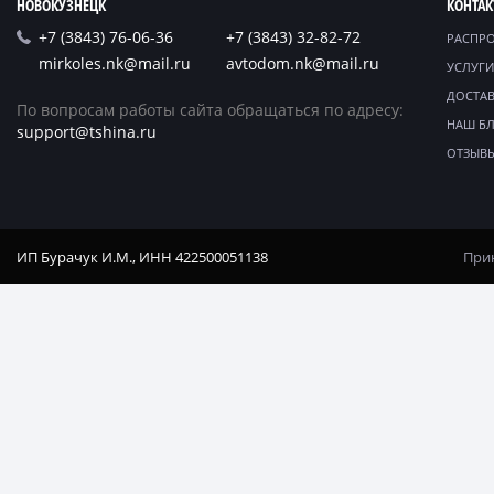
НОВОКУЗНЕЦК
КОНТА
+7 (3843) 76-06-36
+7 (3843) 32-82-72
РАСПР
mirkoles.nk@mail.ru
avtodom.nk@mail.ru
УСЛУГИ
ДОСТАВ
По вопросам работы сайта обращаться по адресу:
НАШ Б
support@tshina.ru
ОТЗЫВ
ИП Бурачук И.М., ИНН 422500051138
Прин