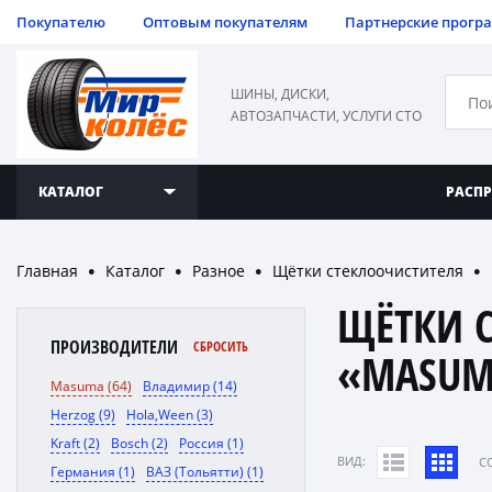
Покупателю
Оптовым покупателям
Партнерские прогр
ШИНЫ, ДИСКИ,
АВТОЗАПЧАСТИ, УСЛУГИ СТО
КАТАЛОГ
РАСП
Главная
Каталог
Разное
Щётки стеклоочистителя
●
●
●
●
ЩЁТКИ 
ПРОИЗВОДИТЕЛИ
СБРОСИТЬ
«MASUM
Masuma (64)
Владимир (14)
Herzog (9)
Hola,Ween (3)
Kraft (2)
Bosch (2)
Россия (1)
ВИД:
C
Германия (1)
ВАЗ (Тольятти) (1)