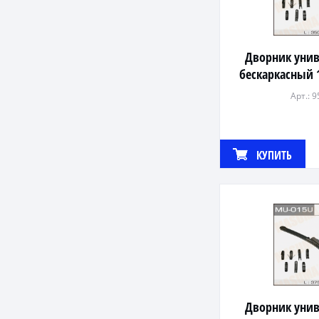
Дворник уни
бескаркасный 
видов кр
Арт.: 
КУПИТЬ
Дворник уни