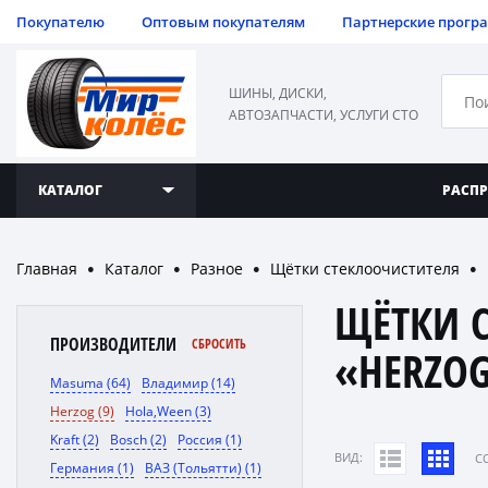
Покупателю
Оптовым покупателям
Партнерские прогр
ШИНЫ, ДИСКИ,
АВТОЗАПЧАСТИ, УСЛУГИ СТО
КАТАЛОГ
РАСП
Главная
Каталог
Разное
Щётки стеклоочистителя
●
●
●
●
ЩЁТКИ 
ПРОИЗВОДИТЕЛИ
СБРОСИТЬ
«HERZO
Masuma (64)
Владимир (14)
Herzog (9)
Hola,Ween (3)
Kraft (2)
Bosch (2)
Россия (1)
ВИД:
C
Германия (1)
ВАЗ (Тольятти) (1)