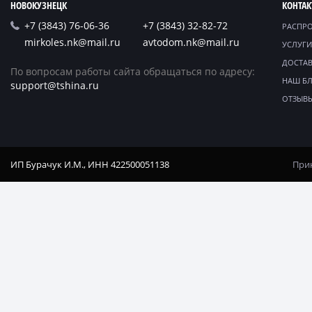
НОВОКУЗНЕЦК
КОНТА
+7 (3843) 76-06-36
+7 (3843) 32-82-72
РАСПР
mirkoles.nk@mail.ru
avtodom.nk@mail.ru
УСЛУГИ
ДОСТАВ
По вопросам работы сайта обращаться по адресу:
НАШ Б
support@tshina.ru
ОТЗЫВ
ИП Бурачук И.М., ИНН 422500051138
Прин