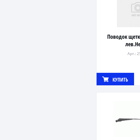
Поводок щетк
лев.H
Арт.: 
КУПИТЬ