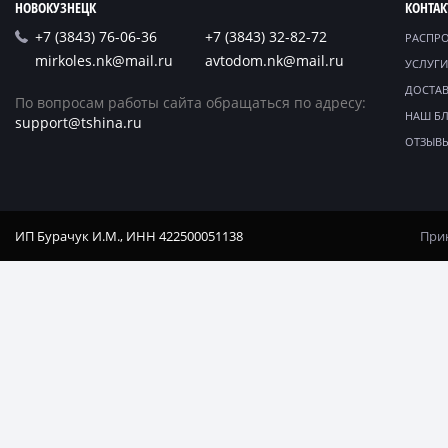
НОВОКУЗНЕЦК
КОНТА
+7 (3843) 76-06-36
+7 (3843) 32-82-72
РАСПР
mirkoles.nk@mail.ru
avtodom.nk@mail.ru
УСЛУГИ
ДОСТАВ
По вопросам работы сайта обращаться по адресу:
НАШ Б
support@tshina.ru
ОТЗЫВ
ИП Бурачук И.М., ИНН 422500051138
Прин