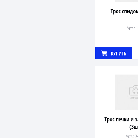
Трос спидо
Арт.: 
КУПИТЬ
Трос печки и 
(3ш
Арт.: 