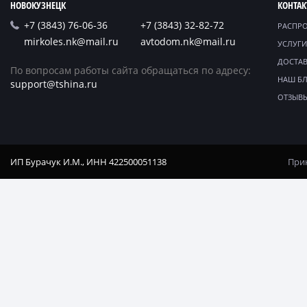
НОВОКУЗНЕЦК
КОНТА
+7 (3843) 76-06-36
+7 (3843) 32-82-72
РАСПР
mirkoles.nk@mail.ru
avtodom.nk@mail.ru
УСЛУГИ
ДОСТАВ
По вопросам работы сайта обращаться по адресу:
НАШ Б
support@tshina.ru
ОТЗЫВ
ИП Бурачук И.М., ИНН 422500051138
Прин