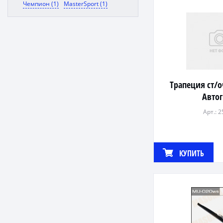
Чемпион (1)
MasterSport (1)
Трапеция ст/о
Авто
Арт.: 
КУПИТЬ