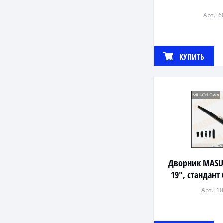
Арт.: 
КУПИТЬ
Дворник MAS
19", стандант
(475
Арт.: 1