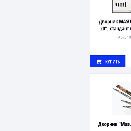
Дворник MAS
20", стандант
(500
Арт.: 1
КУПИТЬ
Дворник "Mas