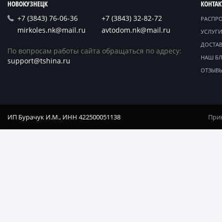
НОВОКУЗНЕЦК
КОНТА
+7 (3843) 76-06-36
+7 (3843) 32-82-72
РАСПР
mirkoles.nk@mail.ru
avtodom.nk@mail.ru
УСЛУГИ
ДОСТАВ
По вопросам работы сайта обращаться по адресу:
НАШ Б
support@tshina.ru
ОТЗЫВ
ИП Бурачук И.М., ИНН 422500051138
Прин