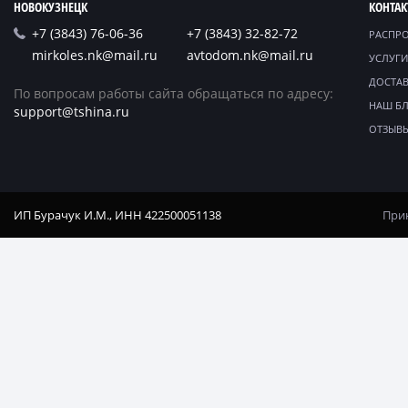
НОВОКУЗНЕЦК
КОНТА
+7 (3843) 76-06-36
+7 (3843) 32-82-72
РАСПР
mirkoles.nk@mail.ru
avtodom.nk@mail.ru
УСЛУГИ
ДОСТАВ
По вопросам работы сайта обращаться по адресу:
НАШ Б
support@tshina.ru
ОТЗЫВ
ИП Бурачук И.М., ИНН 422500051138
Прин