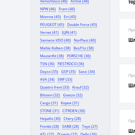
то
Vemo/Vaico (48)
Airline (48)
NPW (46)
Fram (46)
Monroe (45)
Ert (45)
PEUGEOT (45)
Double Force (45)
Про
Vernet (41)
ILJIN (41)
Шл
Siemens-VDO (40)
NorPlast (40)
Mahle Kolben (38)
Besf1ts (38)
MasterKit (38)
PORSCHE (36)
TSN (36)
FIESTROCO (36)
Dayco (35)
GSP (35)
Sasic (34)
Про
AVA (34)
SWF (33)
Шл
Quattro freni (33)
Krauf (32)
Bilstein (32)
Goetze (32)
Cargo (31)
Корея (31)
STONE (31)
CITROEN (30)
Hepafix (30)
Chery (28)
Про
Frenkit (28)
SABB (28)
Toyo (27)
Шл
ATL (27)
Zf parts (27)
Dello (26)