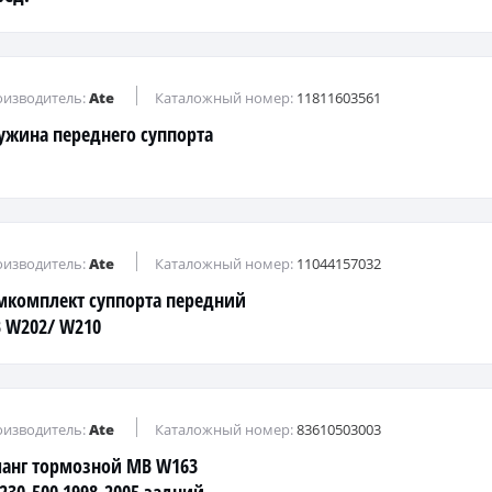
изводитель:
Ate
Каталожный номер:
11811603561
ужина переднего суппорта
изводитель:
Ate
Каталожный номер:
11044157032
мкомплект суппорта передний
 W202/ W210
изводитель:
Ate
Каталожный номер:
83610503003
анг тормозной MB W163