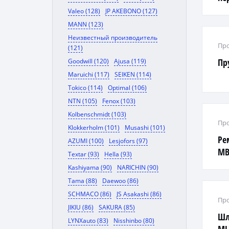
Valeo (128)
JP AKEBONO (127)
MANN (123)
Неизвестный производитель
Про
(121)
Пр
Goodwill (120)
Ajusa (119)
Maruichi (117)
SEIKEN (114)
Tokico (114)
Optimal (106)
NTN (105)
Fenox (103)
Kolbenschmidt (103)
Про
Klokkerholm (101)
Musashi (101)
Ре
AZUMI (100)
Lesjofors (97)
MB
Textar (93)
Hella (93)
Kashiyama (90)
NARICHIN (90)
Tama (88)
Daewoo (86)
SCHMACO (86)
JS Asakashi (86)
Про
JIKIU (86)
SAKURA (85)
Шл
LYNXauto (83)
Nisshinbo (80)