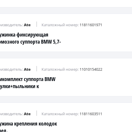
изводитель:
Ate
Каталожный номер:
11811601971
ужинка фиксирующая
рмозного суппорта BMW 5,7-
рии E38,X5
изводитель:
Ate
Каталожный номер:
11010154022
мкомплект суппорта BMW
тулки+пыльники к
правляющим)
изводитель:
Ate
Каталожный номер:
11811603511
ужина крепления колодок
ред.