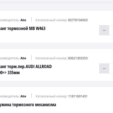
изводитель:
Ate
Каталожный номер:
83770104503
анг тормозной MB W463
изводитель:
Ate
Каталожный номер:
83621303353
анг торм.пер.AUDI ALLROAD
00=> 335мм
изводитель:
Ate
Каталожный номер:
11811601431
ужина тормозного механизма