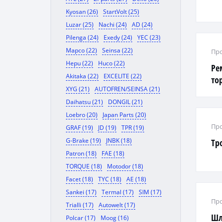
Kyosan (26)
StartVolt (25)
Luzar (25)
Nachi (24)
AD (24)
Pilenga (24)
Exedy (24)
YEC (23)
Mapco (22)
Seinsa (22)
Про
Hepu (22)
Huco (22)
Ре
Akitaka (22)
EXCELITE (22)
то
XYG (21)
AUTOFREN/SEINSA (21)
Daihatsu (21)
DONGIL (21)
Loebro (20)
Japan Parts (20)
Про
GRAF (19)
JD (19)
TPR (19)
G-Brake (19)
JNBK (18)
Тр
Patron (18)
FAE (18)
TORQUE (18)
Motodor (18)
Facet (18)
TYC (18)
AE (18)
Sankei (17)
Termal (17)
SIM (17)
Про
Trialli (17)
Autowelt (17)
Шл
Polcar (17)
Moog (16)