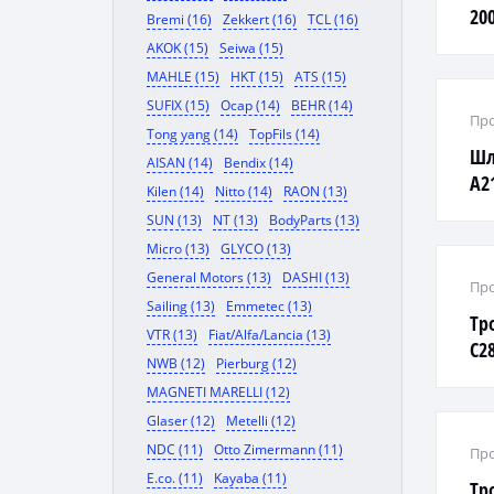
20
Bremi (16)
Zekkert (16)
TCL (16)
AKOK (15)
Seiwa (15)
MAHLE (15)
HKT (15)
ATS (15)
SUFIX (15)
Ocap (14)
BEHR (14)
Про
Tong yang (14)
TopFils (14)
Шл
AISAN (14)
Bendix (14)
A2
Kilen (14)
Nitto (14)
RAON (13)
SUN (13)
NT (13)
BodyParts (13)
Micro (13)
GLYCO (13)
General Motors (13)
DASHI (13)
Про
Sailing (13)
Emmetec (13)
Тр
VTR (13)
Fiat/Alfa/Lancia (13)
C2
NWB (12)
Pierburg (12)
MAGNETI MARELLI (12)
Glaser (12)
Metelli (12)
NDC (11)
Otto Zimermann (11)
Про
E.co. (11)
Kayaba (11)
Тр