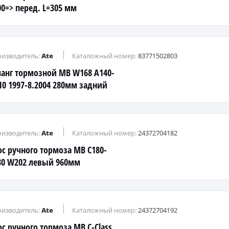
00=> перед. L=305 мм
изводитель:
Ate
Каталожный номер:
83771502803
анг тормозной MB W168 A140-
10 1997-8.2004 280мм задний
изводитель:
Ate
Каталожный номер:
24372704182
ос ручного тормоза MB C180-
80 W202 левый 960мм
изводитель:
Ate
Каталожный номер:
24372704192
ос ручного тормоза MB C-Class