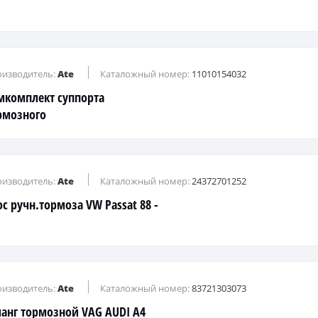
изводитель:
Ate
Каталожный номер:
11010154032
мкомплект суппорта
рмозного
изводитель:
Ate
Каталожный номер:
24372701252
ос ручн.тормоза VW Passat 88 -
изводитель:
Ate
Каталожный номер:
83721303073
анг тормозной VAG AUDI A4