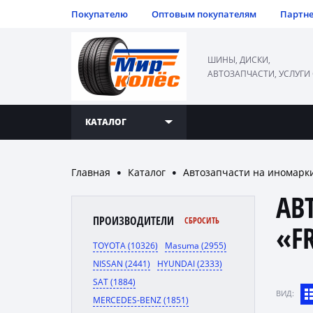
Покупателю
Оптовым покупателям
Партн
ШИНЫ, ДИСКИ,
АВТОЗАПЧАСТИ, УСЛУГИ
КАТАЛОГ
Главная
Каталог
Автозапчасти на иномарк
●
●
АВ
ПРОИЗВОДИТЕЛИ
СБРОСИТЬ
«F
TOYOTA (10326)
Masuma (2955)
NISSAN (2441)
HYUNDAI (2333)
SAT (1884)
ВИД:
MERCEDES-BENZ (1851)