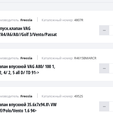
изводитель:
Freccia
Каталожный номер:
4807R
пуск.клапан VAG
/A4/A6/A8//Golf 3/Vento/Passat
B4 mot.AEK...ADU 1,6...2,8
изводитель:
Freccia
Каталожный номер:
R4615BMARCR
апан впускной VAG A80/ 100 1,
2, 4/ 2, 5 all D/ TD 91->
изводитель:
Freccia
Каталожный номер:
4952S
апан впускной 35.6x7x94.8\ VW
f/Polo/Vento 1.6 94>