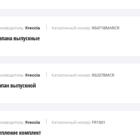
изводитель:
Freccia
Каталожный номер:
R6471BMARCR
апана выпускные
изводитель:
Freccia
Каталожный номер:
R6207BMCR
апан выпускной
изводитель:
Freccia
Каталожный номер:
FR1601
епление комплект