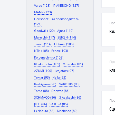
Valeo (128)
JP AKEBONO (127)
MANN (123)
Неизвестный производитель
Про
(121)
Кл
Goodwill (120)
Ajusa (119)
Maruichi (117)
SEIKEN (114)
Tokico (114)
Optimal (106)
NTN (105)
Fenox (103)
Kolbenschmidt (103)
Про
Klokkerholm (101)
Musashi (101)
кл
AZUMI (100)
Lesjofors (97)
Textar (93)
Hella (93)
Kashiyama (90)
NARICHIN (90)
Tama (88)
Daewoo (86)
SCHMACO (86)
JS Asakashi (86)
Про
JIKIU (86)
SAKURA (85)
Сц
LYNXauto (83)
Nisshinbo (80)