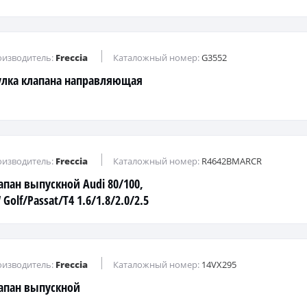
изводитель:
Freccia
Каталожный номер:
G3552
улка клапана направляющая
изводитель:
Freccia
Каталожный номер:
R4642BMARCR
апан выпускной Audi 80/100,
Golf/Passat/T4 1.6/1.8/2.0/2.5
>
изводитель:
Freccia
Каталожный номер:
14VX295
апан выпускной