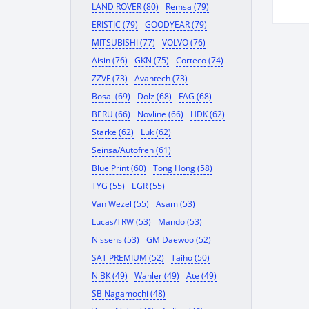
LAND ROVER (80)
Remsa (79)
ERISTIC (79)
GOODYEAR (79)
MITSUBISHI (77)
VOLVO (76)
Aisin (76)
GKN (75)
Corteco (74)
ZZVF (73)
Avantech (73)
Bosal (69)
Dolz (68)
FAG (68)
BERU (66)
Novline (66)
HDK (62)
Starke (62)
Luk (62)
Seinsa/Autofren (61)
Blue Print (60)
Tong Hong (58)
TYG (55)
EGR (55)
Van Wezel (55)
Asam (53)
Lucas/TRW (53)
Mando (53)
Nissens (53)
GM Daewoo (52)
SAT PREMIUM (52)
Taiho (50)
NiBK (49)
Wahler (49)
Ate (49)
SB Nagamochi (48)