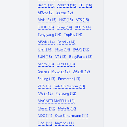
Bremi (16)
Zekkert (16)
TCL (16)
AKOK (15)
Seiwa (15)
MAHLE (15)
HKT (15)
ATS (15)
SUFIX (15)
Ocap (14)
BEHR (14)
Tong yang (14)
TopFils (14)
AISAN (14)
Bendix (14)
Kilen (14)
Nitto (14)
RAON (13)
SUN (13)
NT (13)
BodyParts (13)
Micro (13)
GLYCO (13)
General Motors (13)
DASHI (13)
Sailing (13)
Emmetec (13)
VTR (13)
Fiat/Alfa/Lancia (13)
NWB (12)
Pierburg (12)
MAGNETI MARELLI (12)
Glaser (12)
Metelli (12)
NDC (11)
Otto Zimermann (11)
E.co. (11)
Kayaba (11)