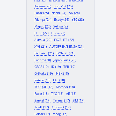
Kyosan (26)
StartVolt (25)
Luzar (25)
Nachi (24)
AD (24)
Pilenga (24)
Exedy (24)
YEC (23)
Mapco (22)
Seinsa (22)
Hepu (22)
Huco (22)
Akitaka (22)
EXCELITE (22)
XYG (21)
AUTOFREN/SEINSA (21)
Daihatsu (21)
DONGIL (21)
Loebro (20)
Japan Parts (20)
GRAF (19)
JD (19)
TPR (19)
G-Brake (19)
JNBK (18)
Patron (18)
FAE (18)
TORQUE (18)
Motodor (18)
Facet (18)
TYC (18)
AE (18)
Sankei (17)
Termal (17)
SIM (17)
Trialli (17)
Autowelt (17)
Polcar (17)
Moog (16)