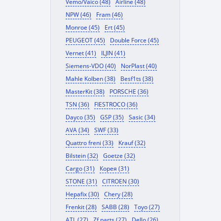
Vemo/Vaico (48)
Airline (48)
NPW (46)
Fram (46)
Monroe (45)
Ert (45)
PEUGEOT (45)
Double Force (45)
Vernet (41)
ILJIN (41)
Siemens-VDO (40)
NorPlast (40)
Mahle Kolben (38)
Besf1ts (38)
MasterKit (38)
PORSCHE (36)
TSN (36)
FIESTROCO (36)
Dayco (35)
GSP (35)
Sasic (34)
AVA (34)
SWF (33)
Quattro freni (33)
Krauf (32)
Bilstein (32)
Goetze (32)
Cargo (31)
Корея (31)
STONE (31)
CITROEN (30)
Hepafix (30)
Chery (28)
Frenkit (28)
SABB (28)
Toyo (27)
ATL (27)
Zf parts (27)
Dello (26)