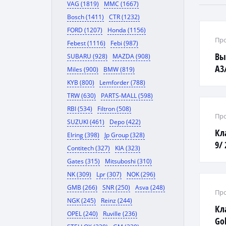
VAG (1819)
MMC (1667)
Bosch (1411)
CTR (1232)
FORD (1207)
Honda (1156)
Про
Febest (1116)
Febi (987)
Вы
SUBARU (928)
MAZDA (908)
A3
Miles (900)
BMW (819)
B3/
KYB (800)
Lemforder (788)
TRW (630)
PARTS-MALL (598)
RBI (534)
Filtron (508)
Про
SUZUKI (461)
Depo (422)
Кл
Elring (398)
Jp Group (328)
9/ 
Contitech (327)
KIA (323)
Gates (315)
Mitsuboshi (310)
NK (309)
Lpr (307)
NOK (296)
GMB (266)
SNR (250)
Asva (248)
Про
NGK (245)
Reinz (244)
Кл
OPEL (240)
Ruville (236)
Gol