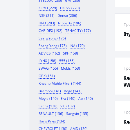
STELLOX (230)
GM (230)
KOYO (229)
Delphi (220)
NSK (211)
Denso (206)
HI-Q (203)
Nipparts (196)
Про
CAR-DEX (192)
TENACITY (177)
Вт
SsangYong (176)
Ssang Yong (175)
INA (170)
ADVICS (162)
SKF (158)
LYNX (158)
555 (155)
Про
SWAG (155)
Mobis (153)
OBK (151)
Кл
Knecht (Mahle Filter) (144)
VW 
85
Brembo (141)
Boge (141)
Meyle (140)
Era (140)
Api (140)
Sachs (138)
VIC (137)
Про
RENAULT (136)
Sangsin (135)
Кл
Hans Pries (134)
CHEVROLET (130)
AMD (130)