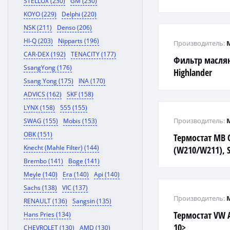
STELLOX (230)
GM (230)
KOYO (229)
Delphi (220)
NSK (211)
Denso (206)
HI-Q (203)
Nipparts (196)
Производитель:
CAR-DEX (192)
TENACITY (177)
Фильтр маслян
SsangYong (176)
Highlander
Ssang Yong (175)
INA (170)
ADVICS (162)
SKF (158)
LYNX (158)
555 (155)
Производитель:
SWAG (155)
Mobis (153)
OBK (151)
Термостат MB 
Knecht (Mahle Filter) (144)
(W210/W211), S
Brembo (141)
Boge (141)
Meyle (140)
Era (140)
Api (140)
Sachs (138)
VIC (137)
Производитель:
RENAULT (136)
Sangsin (135)
Термостат VW A
Hans Pries (134)
10>
CHEVROLET (130)
AMD (130)