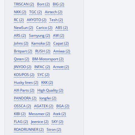
TRISCAN (2)
Bort (2)
BIG (2)
NKK (2)
TGC (2)
Airtech (2)
RC (2)
AKYOTO (2)
Tesh (2)
NewSun (2)
Carico (2)
ABS (2)
ARS (2)
Samyung (2)
AW (2)
Johns (2)
Kamoka (2)
Capat (2)
Britpart (2)
RUSH (2)
Amiwa (2)
Qsten (2)
BM-Motorsport (2)
JINYOO (2)
INFAC (2)
Arnott (2)
KOS/POS (2)
SYC (2)
Husky lines (2)
KKK (2)
Alfi Parts (2)
High Quality (2)
PANDORA (2)
longfei (2)
OSSCA (2)
AGATEK (2)
BGA (2)
KIBI (2)
Messmer (2)
Atek (2)
FLAG (2)
Jeenice (2)
SKY (2)
ROADRUNNER (2)
Stron (2)