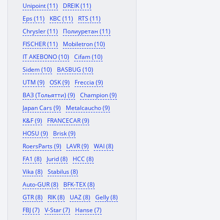
Unipoint (11)
DREIK (11)
Eps (11)
KBC (11)
RTS (11)
Chrysler (11)
Полиуретан (11)
FISCHER (11)
Mobiletron (10)
IT AKEBONO (10)
Cifam (10)
Sidem (10)
BASBUG (10)
UTM (9)
OSK (9)
Freccia (9)
ВАЗ (Тольятти) (9)
Champion (9)
Japan Cars (9)
Metalcaucho (9)
K&F (9)
FRANCECAR (9)
HOSU (9)
Brisk (9)
RoersParts (9)
LAVR (9)
WAI (8)
FA1 (8)
Jurid (8)
HCC (8)
Vika (8)
Stabilus (8)
Auto-GUR (8)
BFK-TEX (8)
GTR (8)
RIK (8)
UAZ (8)
Gelly (8)
FBJ (7)
V-Star (7)
Hanse (7)