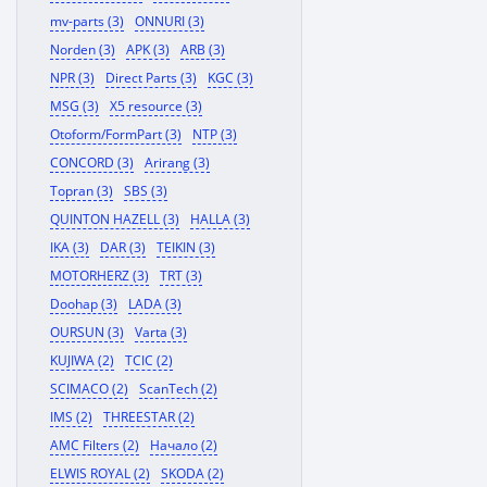
mv-parts (3)
ONNURI (3)
Norden (3)
APK (3)
ARB (3)
NPR (3)
Direct Parts (3)
KGC (3)
MSG (3)
X5 resource (3)
Otoform/FormPart (3)
NTP (3)
CONCORD (3)
Arirang (3)
Topran (3)
SBS (3)
QUINTON HAZELL (3)
HALLA (3)
IKA (3)
DAR (3)
TEIKIN (3)
MOTORHERZ (3)
TRT (3)
Doohap (3)
LADA (3)
OURSUN (3)
Varta (3)
KUJIWA (2)
TCIC (2)
SCIMACO (2)
ScanTech (2)
IMS (2)
THREESTAR (2)
AMC Filters (2)
Начало (2)
ELWIS ROYAL (2)
SKODA (2)