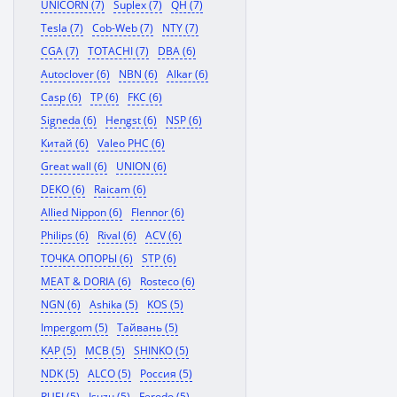
UNICORN (7)
Suplex (7)
QH (7)
Tesla (7)
Cob-Web (7)
NTY (7)
CGA (7)
TOTACHI (7)
DBA (6)
Autoclover (6)
NBN (6)
Alkar (6)
Casp (6)
TP (6)
FKC (6)
Signeda (6)
Hengst (6)
NSP (6)
Китай (6)
Valeo PHC (6)
Great wall (6)
UNION (6)
DEKO (6)
Raicam (6)
Allied Nippon (6)
Flennor (6)
Philips (6)
Rival (6)
ACV (6)
ТОЧКА ОПОРЫ (6)
STP (6)
MEAT & DORIA (6)
Rosteco (6)
NGN (6)
Ashika (5)
KOS (5)
Impergom (5)
Тайвань (5)
KAP (5)
MCB (5)
SHINKO (5)
NDK (5)
ALCO (5)
Россия (5)
RUEI (5)
Isuzu (5)
Ferodo (5)