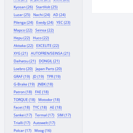
Kyosan (26)
StartVolt (25)
Luzar (25)
Nachi (24)
AD (24)
Pilenga (24)
Exedy (24)
YEC (23)
Mapco (22)
Seinsa (22)
Hepu (22)
Huco (22)
Akitaka (22)
EXCELITE (22)
XYG (21)
AUTOFREN/SEINSA (21)
Daihatsu (21)
DONGIL (21)
Loebro (20)
Japan Parts (20)
GRAF (19)
JD (19)
TPR (19)
G-Brake (19)
JNBK (18)
Patron (18)
FAE (18)
TORQUE (18)
Motodor (18)
Facet (18)
TYC (18)
AE (18)
Sankei (17)
Termal (17)
SIM (17)
Trialli (17)
Autowelt (17)
Polcar (17)
Moog (16)