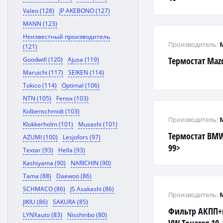
Valeo (128)
JP AKEBONO (127)
MANN (123)
Неизвестный производитель
Производитель:
(121)
Термостат Mazd
Goodwill (120)
Ajusa (119)
Maruichi (117)
SEIKEN (114)
Tokico (114)
Optimal (106)
NTN (105)
Fenox (103)
Kolbenschmidt (103)
Производитель:
Klokkerholm (101)
Musashi (101)
Термостат BMW 
AZUMI (100)
Lesjofors (97)
99>
Textar (93)
Hella (93)
Kashiyama (90)
NARICHIN (90)
Tama (88)
Daewoo (86)
SCHMACO (86)
JS Asakashi (86)
Производитель:
JIKIU (86)
SAKURA (85)
Фильтр АКПП+п
LYNXauto (83)
Nisshinbo (80)