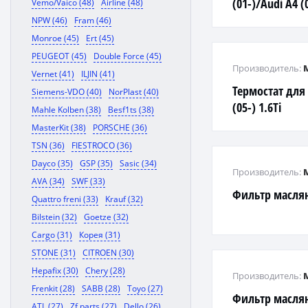
(01-)/Audi A4 (0
Vemo/Vaico (48)
Airline (48)
NPW (46)
Fram (46)
Monroe (45)
Ert (45)
PEUGEOT (45)
Double Force (45)
Производитель:
Vernet (41)
ILJIN (41)
Термостат для 
Siemens-VDO (40)
NorPlast (40)
(05-) 1.6Ti
Mahle Kolben (38)
Besf1ts (38)
MasterKit (38)
PORSCHE (36)
TSN (36)
FIESTROCO (36)
Dayco (35)
GSP (35)
Sasic (34)
Производитель:
AVA (34)
SWF (33)
Фильтр масл
Quattro freni (33)
Krauf (32)
Bilstein (32)
Goetze (32)
Cargo (31)
Корея (31)
STONE (31)
CITROEN (30)
Hepafix (30)
Chery (28)
Производитель:
Frenkit (28)
SABB (28)
Toyo (27)
Фильтр масляны
ATL (27)
Zf parts (27)
Dello (26)