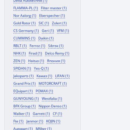
Delta Autotechnik (1)
FLAMMA-PL (1)
Filter master (1)
Nor Aalorg (1)
Eberspecher (1)
Gold Rotor (1)
SIC (1)
Zolert (1)
CS Germany (1)
Geri (1)
VFM (1)
CUMMINS (1)
Daikin (1)
RBLT (1)
Ferroz (1)
Sibтэк (1)
NHK (1)
Firad (1)
Delco Remy (1)
ZEN (1)
Haituo (1)
Япония (1)
SPIDAN (1)
Yes-Q (1)
Jakoparts (1)
Камаз (1)
LIFAN (1)
Grand Prix (1)
MOTORCRAFT (1)
EQuipart (1)
POMAX (1)
GUNYOUNG (1)
Westfalia (1)
BFK Group (1)
Nippon Denso (1)
Walker (1)
Garrett (1)
CF (1)
Fte (1)
Janmor (1)
KOJIN (1)
Autopart (1)
Mfilter (1)