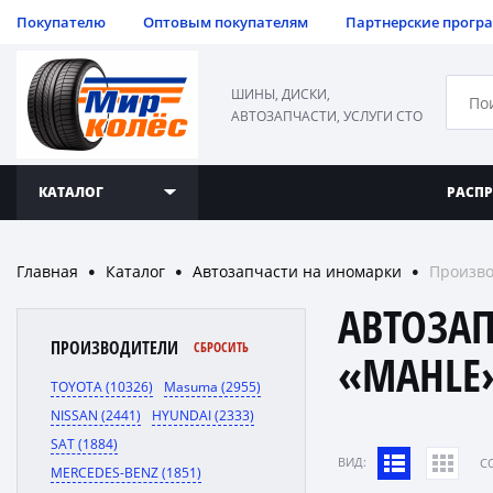
Покупателю
Оптовым покупателям
Партнерские прогр
ШИНЫ, ДИСКИ,
АВТОЗАПЧАСТИ, УСЛУГИ СТО
КАТАЛОГ
РАСП
Главная
Каталог
Автозапчасти на иномарки
Произв
●
●
●
АВТОЗА
ПРОИЗВОДИТЕЛИ
СБРОСИТЬ
«MAHLE
TOYOTA (10326)
Masuma (2955)
NISSAN (2441)
HYUNDAI (2333)
SAT (1884)
ВИД:
C
MERCEDES-BENZ (1851)