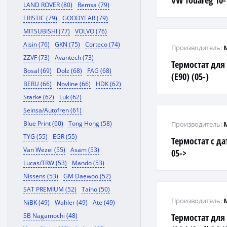
VW Touareg 10-
LAND ROVER (80)
Remsa (79)
ERISTIC (79)
GOODYEAR (79)
MITSUBISHI (77)
VOLVO (76)
Aisin (76)
GKN (75)
Corteco (74)
Производитель:
ZZVF (73)
Avantech (73)
Термостат для
Bosal (69)
Dolz (68)
FAG (68)
(E90) (05-)
BERU (66)
Novline (66)
HDK (62)
Starke (62)
Luk (62)
Seinsa/Autofren (61)
Blue Print (60)
Tong Hong (58)
Производитель:
TYG (55)
EGR (55)
Термостат с да
Van Wezel (55)
Asam (53)
05->
Lucas/TRW (53)
Mando (53)
Nissens (53)
GM Daewoo (52)
SAT PREMIUM (52)
Taiho (50)
Производитель:
NiBK (49)
Wahler (49)
Ate (49)
SB Nagamochi (48)
Термостат для 