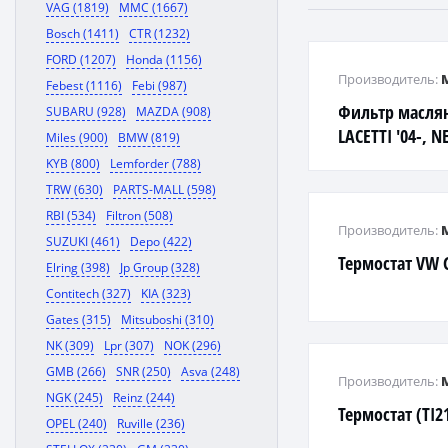
VAG (1819)
MMC (1667)
Bosch (1411)
CTR (1232)
FORD (1207)
Honda (1156)
Производитель:
Febest (1116)
Febi (987)
Фильтр маслян
SUBARU (928)
MAZDA (908)
LACETTI '04-, N
Miles (900)
BMW (819)
'97-
KYB (800)
Lemforder (788)
TRW (630)
PARTS-MALL (598)
RBI (534)
Filtron (508)
Производитель:
SUZUKI (461)
Depo (422)
Термостат VW G
Elring (398)
Jp Group (328)
Contitech (327)
KIA (323)
Gates (315)
Mitsuboshi (310)
NK (309)
Lpr (307)
NOK (296)
GMB (266)
SNR (250)
Asva (248)
Производитель:
NGK (245)
Reinz (244)
Термостат (TI2
OPEL (240)
Ruville (236)