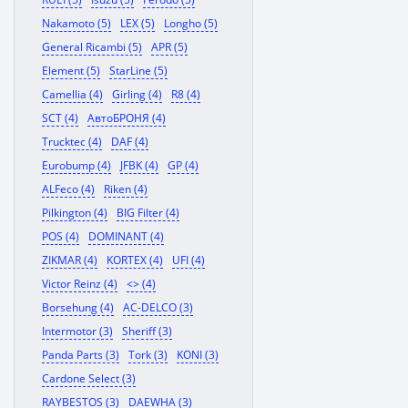
Nakamoto (5)
LEX (5)
Longho (5)
General Ricambi (5)
APR (5)
Element (5)
StarLine (5)
Camellia (4)
Girling (4)
R8 (4)
SCT (4)
АвтоБРОНЯ (4)
Trucktec (4)
DAF (4)
Eurobump (4)
JFBK (4)
GP (4)
ALFeco (4)
Riken (4)
Pilkington (4)
BIG Filter (4)
POS (4)
DOMINANT (4)
ZIKMAR (4)
KORTEX (4)
UFI (4)
Victor Reinz (4)
<> (4)
Borsehung (4)
AC-DELCO (3)
Intermotor (3)
Sheriff (3)
Panda Parts (3)
Tork (3)
KONI (3)
Cardone Select (3)
RAYBESTOS (3)
DAEWHA (3)