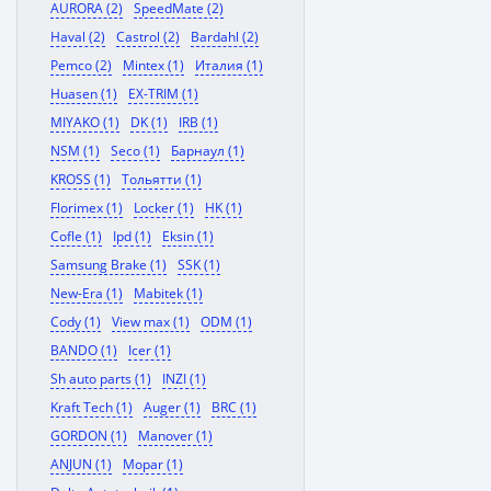
AURORA (2)
SpeedMate (2)
Haval (2)
Castrol (2)
Bardahl (2)
Pemco (2)
Mintex (1)
Италия (1)
Huasen (1)
EX-TRIM (1)
MIYAKO (1)
DK (1)
IRB (1)
NSM (1)
Seco (1)
Барнаул (1)
KROSS (1)
Тольятти (1)
Florimex (1)
Locker (1)
HK (1)
Cofle (1)
Ipd (1)
Eksin (1)
Samsung Brake (1)
SSK (1)
New-Era (1)
Mabitek (1)
Cody (1)
View max (1)
ODM (1)
BANDO (1)
Icer (1)
Sh auto parts (1)
INZI (1)
Kraft Tech (1)
Auger (1)
BRC (1)
GORDON (1)
Manover (1)
ANJUN (1)
Mopar (1)