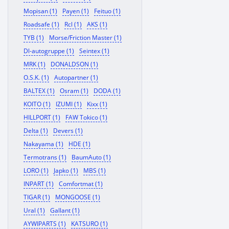
Mopisan (1)
Payen (1)
Feituo (1)
Roadsafe (1)
Rcl (1)
AKS (1)
TYB (1)
Morse/Friction Master (1)
Dl-autogruppe (1)
Seintex (1)
MRK (1)
DONALDSON (1)
O.S.K. (1)
Autopartner (1)
BALTEX (1)
Osram (1)
DODA (1)
KOITO (1)
IZUMI (1)
Kixx (1)
HILLPORT (1)
FAW Tokico (1)
Delta (1)
Devers (1)
Nakayama (1)
HDE (1)
Termotrans (1)
BaumAuto (1)
LORO (1)
Japko (1)
MBS (1)
INPART (1)
Comfortmat (1)
TIGAR (1)
MONGOOSE (1)
Ural (1)
Gallant (1)
AYWIPARTS (1)
KATSURO (1)