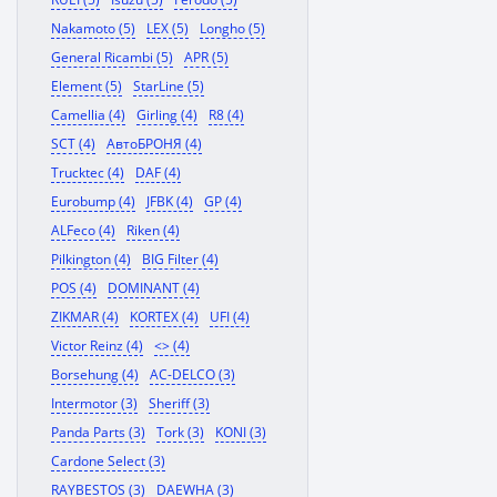
Nakamoto (5)
LEX (5)
Longho (5)
General Ricambi (5)
APR (5)
Element (5)
StarLine (5)
Camellia (4)
Girling (4)
R8 (4)
SCT (4)
АвтоБРОНЯ (4)
Trucktec (4)
DAF (4)
Eurobump (4)
JFBK (4)
GP (4)
ALFeco (4)
Riken (4)
Pilkington (4)
BIG Filter (4)
POS (4)
DOMINANT (4)
ZIKMAR (4)
KORTEX (4)
UFI (4)
Victor Reinz (4)
<> (4)
Borsehung (4)
AC-DELCO (3)
Intermotor (3)
Sheriff (3)
Panda Parts (3)
Tork (3)
KONI (3)
Cardone Select (3)
RAYBESTOS (3)
DAEWHA (3)