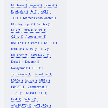
Mopisan (1)
Payen (1)
Feituo (1)
Roadsafe (1)
Rcl (1)
AKS (1)
TYB (1)
Morse/Friction Master (1)
Dl-autogruppe (1)
Seintex (1)
MRK (1)
DONALDSON (1)
O.S.K. (1)
Autopartner (1)
BALTEX (1)
Osram (1)
DODA (1)
KOITO (1)
IZUMI (1)
Kixx (1)
HILLPORT (1)
FAW Tokico (1)
Delta (1)
Devers (1)
Nakayama (1)
HDE (1)
Termotrans (1)
BaumAuto (1)
LORO (1)
Japko (1)
MBS (1)
INPART (1)
Comfortmat (1)
TIGAR (1)
MONGOOSE (1)
Ural (1)
Gallant (1)
AYWIPARTS (1)
KATSURO (1)