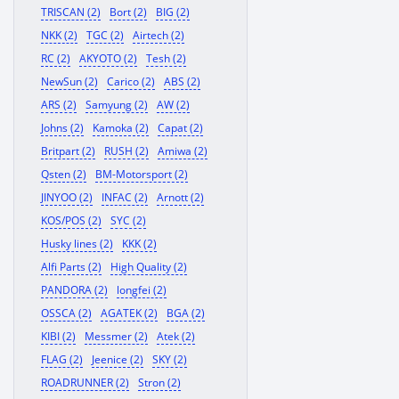
TRISCAN (2)
Bort (2)
BIG (2)
NKK (2)
TGC (2)
Airtech (2)
RC (2)
AKYOTO (2)
Tesh (2)
NewSun (2)
Carico (2)
ABS (2)
ARS (2)
Samyung (2)
AW (2)
Johns (2)
Kamoka (2)
Capat (2)
Britpart (2)
RUSH (2)
Amiwa (2)
Qsten (2)
BM-Motorsport (2)
JINYOO (2)
INFAC (2)
Arnott (2)
KOS/POS (2)
SYC (2)
Husky lines (2)
KKK (2)
Alfi Parts (2)
High Quality (2)
PANDORA (2)
longfei (2)
OSSCA (2)
AGATEK (2)
BGA (2)
KIBI (2)
Messmer (2)
Atek (2)
FLAG (2)
Jeenice (2)
SKY (2)
ROADRUNNER (2)
Stron (2)