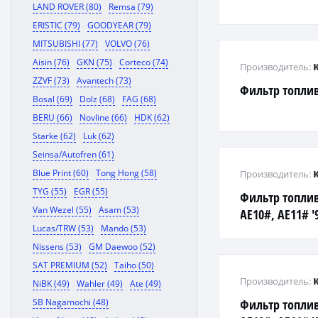
LAND ROVER (80)
Remsa (79)
ERISTIC (79)
GOODYEAR (79)
MITSUBISHI (77)
VOLVO (76)
Aisin (76)
GKN (75)
Corteco (74)
Производитель:
ZZVF (73)
Avantech (73)
Фильтр топливн
Bosal (69)
Dolz (68)
FAG (68)
BERU (66)
Novline (66)
HDK (62)
Starke (62)
Luk (62)
Seinsa/Autofren (61)
Blue Print (60)
Tong Hong (58)
Производитель:
TYG (55)
EGR (55)
Фильтр топлив
Van Wezel (55)
Asam (53)
AE10#, AE11# '9
Lucas/TRW (53)
Mando (53)
189)
Nissens (53)
GM Daewoo (52)
SAT PREMIUM (52)
Taiho (50)
Производитель:
NiBK (49)
Wahler (49)
Ate (49)
SB Nagamochi (48)
Фильтр топлив