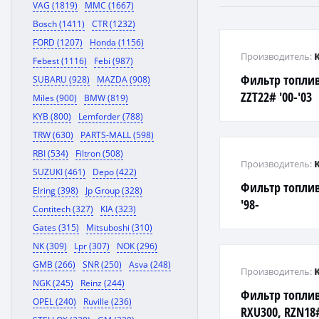
VAG (1819)
MMC (1667)
Bosch (1411)
CTR (1232)
FORD (1207)
Honda (1156)
Производитель:
Febest (1116)
Febi (987)
Фильтр топлив
SUBARU (928)
MAZDA (908)
ZZT22# '00-'03
Miles (900)
BMW (819)
KYB (800)
Lemforder (788)
TRW (630)
PARTS-MALL (598)
RBI (534)
Filtron (508)
Производитель:
SUZUKI (461)
Depo (422)
Фильтр топлив
Elring (398)
Jp Group (328)
'98-
Contitech (327)
KIA (323)
Gates (315)
Mitsuboshi (310)
NK (309)
Lpr (307)
NOK (296)
GMB (266)
SNR (250)
Asva (248)
Производитель:
NGK (245)
Reinz (244)
Фильтр топлив
OPEL (240)
Ruville (236)
RXU300, RZN18#