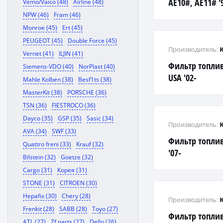
AE10#, AE11# '9
Vemo/Vaico (48)
Airline (48)
кронштейном)
NPW (46)
Fram (46)
Monroe (45)
Ert (45)
PEUGEOT (45)
Double Force (45)
Производитель:
Vernet (41)
ILJIN (41)
Фильтр топлив
Siemens-VDO (40)
NorPlast (40)
USA '02-
Mahle Kolben (38)
Besf1ts (38)
MasterKit (38)
PORSCHE (36)
TSN (36)
FIESTROCO (36)
Dayco (35)
GSP (35)
Sasic (34)
Производитель:
AVA (34)
SWF (33)
Фильтр топлив
Quattro freni (33)
Krauf (32)
'07-
Bilstein (32)
Goetze (32)
Cargo (31)
Корея (31)
STONE (31)
CITROEN (30)
Hepafix (30)
Chery (28)
Производитель:
Frenkit (28)
SABB (28)
Toyo (27)
Фильтр топлив
ATL (27)
Zf parts (27)
Dello (26)