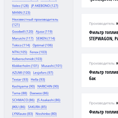
Valeo (128)
JP AKEBONO (127)
MANN (123)
Неизвестный производитель
Производитель:
(121)
Фильтр топлив
Goodwill (120)
Ajusa (119)
STEPWAGON, P
Maruichi (117)
SEIKEN (114)
B20B, D13B, D1
Tokico (114)
Optimal (106)
B18C, H22A, G2
NTN (105)
Fenox (103)
Kolbenschmidt (103)
Производитель:
Klokkerholm (101)
Musashi (101)
Фильтр топлив
AZUMI (100)
Lesjofors (97)
бак
Textar (93)
Hella (93)
Kashiyama (90)
NARICHIN (90)
Tama (88)
Daewoo (86)
SCHMACO (86)
JS Asakashi (86)
Производитель:
JIKIU (86)
SAKURA (85)
Фильтр топлив
LYNXauto (83)
Nisshinbo (80)