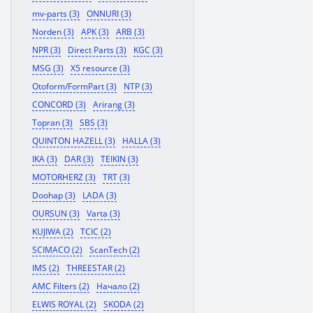
mv-parts (3)
ONNURI (3)
Norden (3)
APK (3)
ARB (3)
NPR (3)
Direct Parts (3)
KGC (3)
MSG (3)
X5 resource (3)
Otoform/FormPart (3)
NTP (3)
CONCORD (3)
Arirang (3)
Topran (3)
SBS (3)
QUINTON HAZELL (3)
HALLA (3)
IKA (3)
DAR (3)
TEIKIN (3)
MOTORHERZ (3)
TRT (3)
Doohap (3)
LADA (3)
OURSUN (3)
Varta (3)
KUJIWA (2)
TCIC (2)
SCIMACO (2)
ScanTech (2)
IMS (2)
THREESTAR (2)
AMC Filters (2)
Начало (2)
ELWIS ROYAL (2)
SKODA (2)