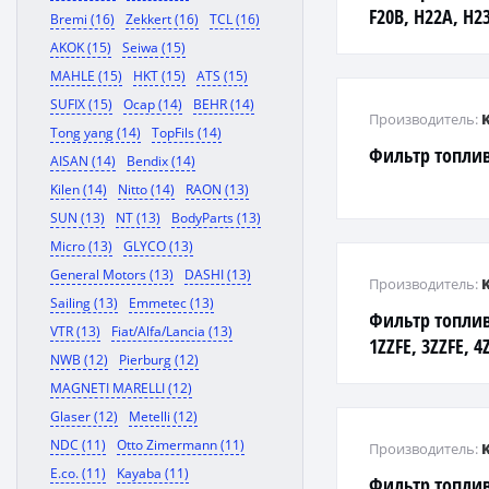
F20B, H22A, H2
Bremi (16)
Zekkert (16)
TCL (16)
AKOK (15)
Seiwa (15)
MAHLE (15)
HKT (15)
ATS (15)
SUFIX (15)
Ocap (14)
BEHR (14)
Производитель:
Tong yang (14)
TopFils (14)
Фильтр топлив
AISAN (14)
Bendix (14)
Kilen (14)
Nitto (14)
RAON (13)
SUN (13)
NT (13)
BodyParts (13)
Micro (13)
GLYCO (13)
General Motors (13)
DASHI (13)
Производитель:
Sailing (13)
Emmetec (13)
Фильтр топлив
VTR (13)
Fiat/Alfa/Lancia (13)
1ZZFE, 3ZZFE, 4
NWB (12)
Pierburg (12)
1G-FE, 2JZGE, 1
MAGNETI MARELLI (12)
Glaser (12)
Metelli (12)
NDC (11)
Otto Zimermann (11)
Производитель:
E.co. (11)
Kayaba (11)
Фильтр топлив