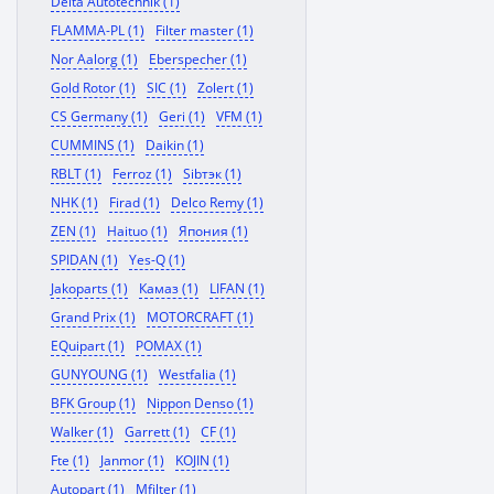
Delta Autotechnik (1)
FLAMMA-PL (1)
Filter master (1)
Nor Aalorg (1)
Eberspecher (1)
Gold Rotor (1)
SIC (1)
Zolert (1)
CS Germany (1)
Geri (1)
VFM (1)
CUMMINS (1)
Daikin (1)
RBLT (1)
Ferroz (1)
Sibтэк (1)
NHK (1)
Firad (1)
Delco Remy (1)
ZEN (1)
Haituo (1)
Япония (1)
SPIDAN (1)
Yes-Q (1)
Jakoparts (1)
Камаз (1)
LIFAN (1)
Grand Prix (1)
MOTORCRAFT (1)
EQuipart (1)
POMAX (1)
GUNYOUNG (1)
Westfalia (1)
BFK Group (1)
Nippon Denso (1)
Walker (1)
Garrett (1)
CF (1)
Fte (1)
Janmor (1)
KOJIN (1)
Autopart (1)
Mfilter (1)