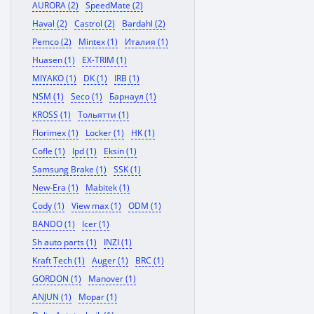
AURORA (2)
SpeedMate (2)
Haval (2)
Castrol (2)
Bardahl (2)
Pemco (2)
Mintex (1)
Италия (1)
Huasen (1)
EX-TRIM (1)
MIYAKO (1)
DK (1)
IRB (1)
NSM (1)
Seco (1)
Барнаул (1)
KROSS (1)
Тольятти (1)
Florimex (1)
Locker (1)
HK (1)
Cofle (1)
Ipd (1)
Eksin (1)
Samsung Brake (1)
SSK (1)
New-Era (1)
Mabitek (1)
Cody (1)
View max (1)
ODM (1)
BANDO (1)
Icer (1)
Sh auto parts (1)
INZI (1)
Kraft Tech (1)
Auger (1)
BRC (1)
GORDON (1)
Manover (1)
ANJUN (1)
Mopar (1)