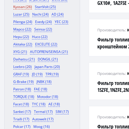
GX10#, 1AZFSE 
Kyosan (26)
StartVolt (25)
4ZZFE - ZZE11#
Luzar (25)
Nachi (24)
AD (24)
Pilenga (24)
Exedy (24)
YEC (23)
Mapco (22)
Seinsa (22)
Производитель:
Hepu (22)
Huco (22)
Фильтр топли
Akitaka (22)
EXCELITE (22)
кронштейном 2
XYG (21)
AUTOFREN/SEINSA (21)
Daihatsu (21)
DONGIL (21)
Loebro (20)
Japan Parts (20)
Производитель:
GRAF (19)
JD (19)
TPR (19)
G-Brake (19)
JNBK (18)
Фильтр топли
1SZFE,1NZFE,2N
Patron (18)
FAE (18)
1ZZFE,3ZZFE,4Z
TORQUE (18)
Motodor (18)
Facet (18)
TYC (18)
AE (18)
Sankei (17)
Termal (17)
SIM (17)
Производитель:
Trialli (17)
Autowelt (17)
Фильтр топлив
Polcar (17)
Moog (16)