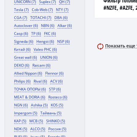
Фильтр топли
UNICORN (7)
Suplex (7)
QH (7)
#NZFE, #AZFE, 
Tesla (7)
Cob-Web (7)
NTY (7)
#TRFE, 1KRFE, 2
CGA (7)
TOTACHI (7)
DBA (6)
Autoclover (6)
NBN (6)
Alkar (6)
Casp (6)
TP (6)
FKC (6)
Signeda (6)
Hengst (6)
NSP (6)
Показать еще
Китай (6)
Valeo PHC (6)
Great wall (6)
UNION (6)
DEKO (6)
Raicam (6)
Allied Nippon (6)
Flennor (6)
Philips (6)
Rival (6)
ACV (6)
ТОЧКА ОПОРЫ (6)
STP (6)
MEAT & DORIA (6)
Rosteco (6)
NGN (6)
Ashika (5)
KOS (5)
Impergom (5)
Тайвань (5)
KAP (5)
MCB (5)
SHINKO (5)
NDK (5)
ALCO (5)
Россия (5)
RUEI (5)
Isuzu (5)
Ferodo (5)