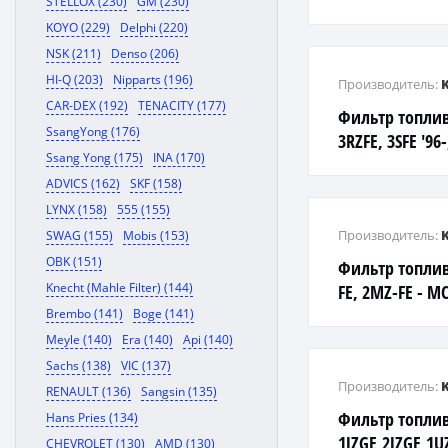
STELLOX (230)
GM (230)
LC90 '95-
KOYO (229)
Delphi (220)
NSK (211)
Denso (206)
HI-Q (203)
Nipparts (196)
Производитель:
CAR-DEX (192)
TENACITY (177)
Фильтр топлив
SsangYong (176)
3RZFE, 3SFE '96-
Ssang Yong (175)
INA (170)
ADVICS (162)
SKF (158)
LYNX (158)
555 (155)
Производитель:
SWAG (155)
Mobis (153)
OBK (151)
Фильтр топли
Knecht (Mahle Filter) (144)
FE, 2MZ-FE - M
Brembo (141)
Boge (141)
Meyle (140)
Era (140)
Api (140)
Sachs (138)
VIC (137)
Производитель:
RENAULT (136)
Sangsin (135)
Фильтр топли
Hans Pries (134)
1JZGE,2JZGE,1U
CHEVROLET (130)
AMD (130)