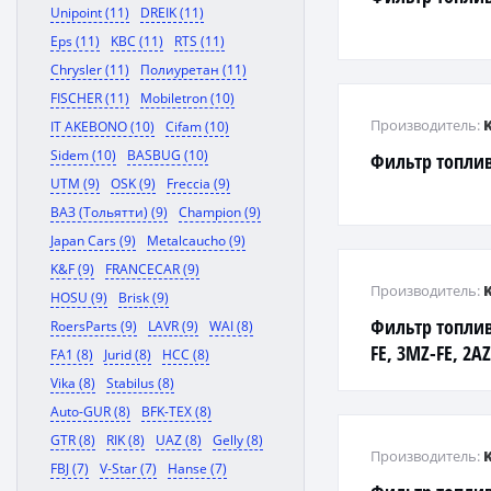
Unipoint (11)
DREIK (11)
Eps (11)
KBC (11)
RTS (11)
Chrysler (11)
Полиуретан (11)
FISCHER (11)
Mobiletron (10)
Производитель:
IT AKEBONO (10)
Cifam (10)
Sidem (10)
BASBUG (10)
Фильтр топли
UTM (9)
OSK (9)
Freccia (9)
ВАЗ (Тольятти) (9)
Champion (9)
Japan Cars (9)
Metalcaucho (9)
K&F (9)
FRANCECAR (9)
Производитель:
HOSU (9)
Brisk (9)
Фильтр топли
RoersParts (9)
LAVR (9)
WAI (8)
FE, 3MZ-FE, 2AZ
FA1 (8)
Jurid (8)
HCC (8)
#CU2#, #CU3# '
Vika (8)
Stabilus (8)
Auto-GUR (8)
BFK-TEX (8)
GTR (8)
RIK (8)
UAZ (8)
Gelly (8)
Производитель:
FBJ (7)
V-Star (7)
Hanse (7)