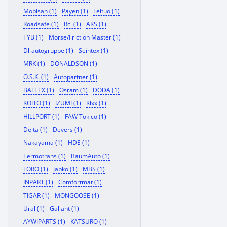
Mopisan (1)
Payen (1)
Feituo (1)
Roadsafe (1)
Rcl (1)
AKS (1)
TYB (1)
Morse/Friction Master (1)
Dl-autogruppe (1)
Seintex (1)
MRK (1)
DONALDSON (1)
O.S.K. (1)
Autopartner (1)
BALTEX (1)
Osram (1)
DODA (1)
KOITO (1)
IZUMI (1)
Kixx (1)
HILLPORT (1)
FAW Tokico (1)
Delta (1)
Devers (1)
Nakayama (1)
HDE (1)
Termotrans (1)
BaumAuto (1)
LORO (1)
Japko (1)
MBS (1)
INPART (1)
Comfortmat (1)
TIGAR (1)
MONGOOSE (1)
Ural (1)
Gallant (1)
AYWIPARTS (1)
KATSURO (1)