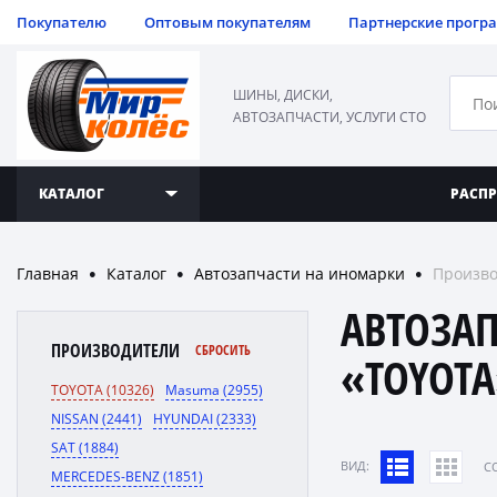
Покупателю
Оптовым покупателям
Партнерские прогр
ШИНЫ, ДИСКИ,
АВТОЗАПЧАСТИ, УСЛУГИ СТО
КАТАЛОГ
РАСП
Главная
Каталог
Автозапчасти на иномарки
Произв
●
●
●
АВТОЗА
ПРОИЗВОДИТЕЛИ
СБРОСИТЬ
«TOYOT
TOYOTA (10326)
Masuma (2955)
NISSAN (2441)
HYUNDAI (2333)
SAT (1884)
ВИД:
C
MERCEDES-BENZ (1851)