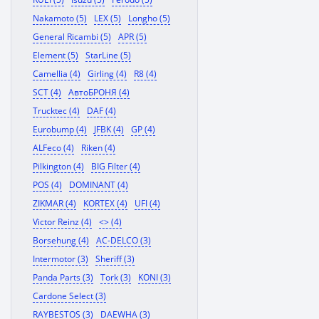
Nakamoto (5)
LEX (5)
Longho (5)
General Ricambi (5)
APR (5)
Element (5)
StarLine (5)
Camellia (4)
Girling (4)
R8 (4)
SCT (4)
АвтоБРОНЯ (4)
Trucktec (4)
DAF (4)
Eurobump (4)
JFBK (4)
GP (4)
ALFeco (4)
Riken (4)
Pilkington (4)
BIG Filter (4)
POS (4)
DOMINANT (4)
ZIKMAR (4)
KORTEX (4)
UFI (4)
Victor Reinz (4)
<> (4)
Borsehung (4)
AC-DELCO (3)
Intermotor (3)
Sheriff (3)
Panda Parts (3)
Tork (3)
KONI (3)
Cardone Select (3)
RAYBESTOS (3)
DAEWHA (3)