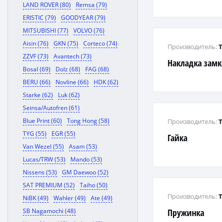
LAND ROVER (80)
Remsa (79)
ERISTIC (79)
GOODYEAR (79)
MITSUBISHI (77)
VOLVO (76)
Aisin (76)
GKN (75)
Corteco (74)
Производитель:
ZZVF (73)
Avantech (73)
Накладка замк
Bosal (69)
Dolz (68)
FAG (68)
BERU (66)
Novline (66)
HDK (62)
Starke (62)
Luk (62)
Seinsa/Autofren (61)
Blue Print (60)
Tong Hong (58)
Производитель:
TYG (55)
EGR (55)
Гайка
Van Wezel (55)
Asam (53)
Lucas/TRW (53)
Mando (53)
Nissens (53)
GM Daewoo (52)
SAT PREMIUM (52)
Taiho (50)
Производитель:
NiBK (49)
Wahler (49)
Ate (49)
SB Nagamochi (48)
Пружинка