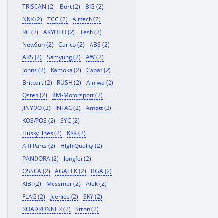
TRISCAN (2)
Bort (2)
BIG (2)
NKK (2)
TGC (2)
Airtech (2)
RC (2)
AKYOTO (2)
Tesh (2)
NewSun (2)
Carico (2)
ABS (2)
ARS (2)
Samyung (2)
AW (2)
Johns (2)
Kamoka (2)
Capat (2)
Britpart (2)
RUSH (2)
Amiwa (2)
Qsten (2)
BM-Motorsport (2)
JINYOO (2)
INFAC (2)
Arnott (2)
KOS/POS (2)
SYC (2)
Husky lines (2)
KKK (2)
Alfi Parts (2)
High Quality (2)
PANDORA (2)
longfei (2)
OSSCA (2)
AGATEK (2)
BGA (2)
KIBI (2)
Messmer (2)
Atek (2)
FLAG (2)
Jeenice (2)
SKY (2)
ROADRUNNER (2)
Stron (2)