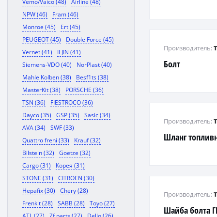
Vemo/Vaico (48)
Airline (48)
NPW (46)
Fram (46)
Monroe (45)
Ert (45)
PEUGEOT (45)
Double Force (45)
Производитель:
Vernet (41)
ILJIN (41)
Болт
Siemens-VDO (40)
NorPlast (40)
Mahle Kolben (38)
Besf1ts (38)
MasterKit (38)
PORSCHE (36)
TSN (36)
FIESTROCO (36)
Dayco (35)
GSP (35)
Sasic (34)
Производитель:
AVA (34)
SWF (33)
Шланг топлив
Quattro freni (33)
Krauf (32)
Bilstein (32)
Goetze (32)
Cargo (31)
Корея (31)
STONE (31)
CITROEN (30)
Hepafix (30)
Chery (28)
Производитель:
Frenkit (28)
SABB (28)
Toyo (27)
Шайба болта 
ATL (27)
Zf parts (27)
Dello (26)