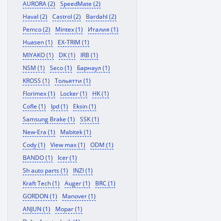
AURORA (2)
SpeedMate (2)
Haval (2)
Castrol (2)
Bardahl (2)
Pemco (2)
Mintex (1)
Италия (1)
Huasen (1)
EX-TRIM (1)
MIYAKO (1)
DK (1)
IRB (1)
NSM (1)
Seco (1)
Барнаул (1)
KROSS (1)
Тольятти (1)
Florimex (1)
Locker (1)
HK (1)
Cofle (1)
Ipd (1)
Eksin (1)
Samsung Brake (1)
SSK (1)
New-Era (1)
Mabitek (1)
Cody (1)
View max (1)
ODM (1)
BANDO (1)
Icer (1)
Sh auto parts (1)
INZI (1)
Kraft Tech (1)
Auger (1)
BRC (1)
GORDON (1)
Manover (1)
ANJUN (1)
Mopar (1)