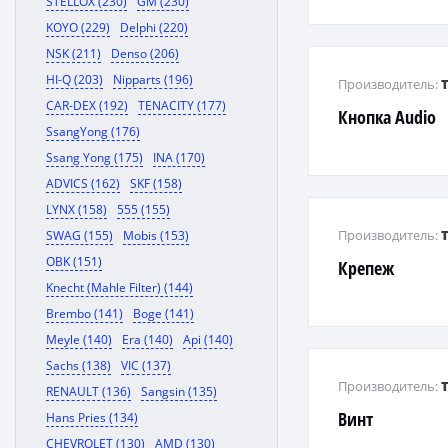
STELLOX (230)
GM (230)
KOYO (229)
Delphi (220)
NSK (211)
Denso (206)
HI-Q (203)
Nipparts (196)
Производитель:
CAR-DEX (192)
TENACITY (177)
Кнопка Audio
SsangYong (176)
Ssang Yong (175)
INA (170)
ADVICS (162)
SKF (158)
LYNX (158)
555 (155)
Производитель:
SWAG (155)
Mobis (153)
OBK (151)
Крепеж
Knecht (Mahle Filter) (144)
Brembo (141)
Boge (141)
Meyle (140)
Era (140)
Api (140)
Sachs (138)
VIC (137)
Производитель:
RENAULT (136)
Sangsin (135)
Винт
Hans Pries (134)
CHEVROLET (130)
AMD (130)