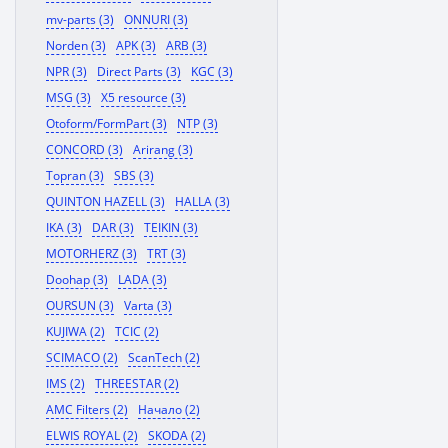
mv-parts (3)
ONNURI (3)
Norden (3)
APK (3)
ARB (3)
NPR (3)
Direct Parts (3)
KGC (3)
MSG (3)
X5 resource (3)
Otoform/FormPart (3)
NTP (3)
CONCORD (3)
Arirang (3)
Topran (3)
SBS (3)
QUINTON HAZELL (3)
HALLA (3)
IKA (3)
DAR (3)
TEIKIN (3)
MOTORHERZ (3)
TRT (3)
Doohap (3)
LADA (3)
OURSUN (3)
Varta (3)
KUJIWA (2)
TCIC (2)
SCIMACO (2)
ScanTech (2)
IMS (2)
THREESTAR (2)
AMC Filters (2)
Начало (2)
ELWIS ROYAL (2)
SKODA (2)