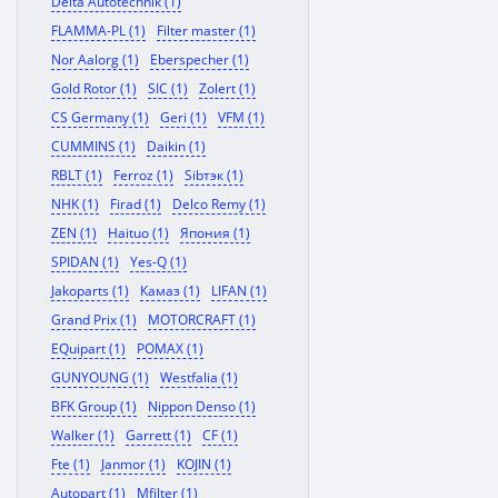
Delta Autotechnik (1)
FLAMMA-PL (1)
Filter master (1)
Nor Aalorg (1)
Eberspecher (1)
Gold Rotor (1)
SIC (1)
Zolert (1)
CS Germany (1)
Geri (1)
VFM (1)
CUMMINS (1)
Daikin (1)
RBLT (1)
Ferroz (1)
Sibтэк (1)
NHK (1)
Firad (1)
Delco Remy (1)
ZEN (1)
Haituo (1)
Япония (1)
SPIDAN (1)
Yes-Q (1)
Jakoparts (1)
Камаз (1)
LIFAN (1)
Grand Prix (1)
MOTORCRAFT (1)
EQuipart (1)
POMAX (1)
GUNYOUNG (1)
Westfalia (1)
BFK Group (1)
Nippon Denso (1)
Walker (1)
Garrett (1)
CF (1)
Fte (1)
Janmor (1)
KOJIN (1)
Autopart (1)
Mfilter (1)