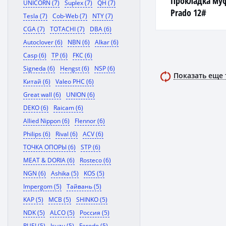
Прокладка муф
UNICORN (7)
Suplex (7)
QH (7)
Prado 12#
Tesla (7)
Cob-Web (7)
NTY (7)
CGA (7)
TOTACHI (7)
DBA (6)
Autoclover (6)
NBN (6)
Alkar (6)
Casp (6)
TP (6)
FKC (6)
Signeda (6)
Hengst (6)
NSP (6)
Показать еще
Китай (6)
Valeo PHC (6)
Great wall (6)
UNION (6)
DEKO (6)
Raicam (6)
Allied Nippon (6)
Flennor (6)
Philips (6)
Rival (6)
ACV (6)
ТОЧКА ОПОРЫ (6)
STP (6)
MEAT & DORIA (6)
Rosteco (6)
NGN (6)
Ashika (5)
KOS (5)
Impergom (5)
Тайвань (5)
KAP (5)
MCB (5)
SHINKO (5)
NDK (5)
ALCO (5)
Россия (5)
RUEI (5)
Isuzu (5)
Ferodo (5)