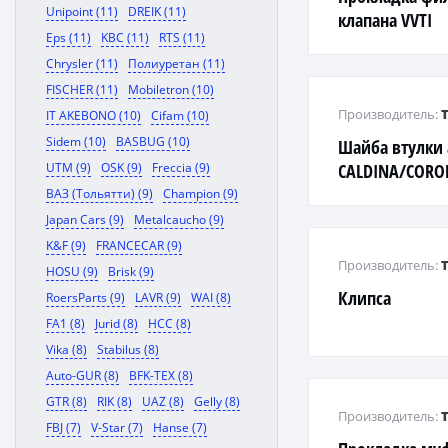
Unipoint (11)
DREIK (11)
клапана VVTI
Eps (11)
KBC (11)
RTS (11)
Chrysler (11)
Полиуретан (11)
FISCHER (11)
Mobiletron (10)
Производитель:
IT AKEBONO (10)
Cifam (10)
Sidem (10)
BASBUG (10)
Шайба втулки
UTM (9)
OSK (9)
Freccia (9)
CALDINA/COROL
96-
ВАЗ (Тольятти) (9)
Champion (9)
Japan Cars (9)
Metalcaucho (9)
K&F (9)
FRANCECAR (9)
Производитель:
HOSU (9)
Brisk (9)
Клипса
RoersParts (9)
LAVR (9)
WAI (8)
FA1 (8)
Jurid (8)
HCC (8)
Vika (8)
Stabilus (8)
Auto-GUR (8)
BFK-TEX (8)
GTR (8)
RIK (8)
UAZ (8)
Gelly (8)
Производитель:
FBJ (7)
V-Star (7)
Hanse (7)