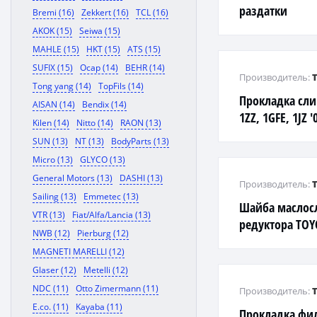
раздатки
Bremi (16)
Zekkert (16)
TCL (16)
AKOK (15)
Seiwa (15)
MAHLE (15)
HKT (15)
ATS (15)
SUFIX (15)
Ocap (14)
BEHR (14)
Производитель:
Tong yang (14)
TopFils (14)
Прокладка сли
AISAN (14)
Bendix (14)
1ZZ, 1GFE, 1JZ 
Kilen (14)
Nitto (14)
RAON (13)
'05-, 4EFE, 4A#,
SUN (13)
NT (13)
BodyParts (13)
Micro (13)
GLYCO (13)
General Motors (13)
DASHI (13)
Производитель:
Sailing (13)
Emmetec (13)
Шайба маслос
VTR (13)
Fiat/Alfa/Lancia (13)
редуктора TOY
NWB (12)
Pierburg (12)
MAGNETI MARELLI (12)
Glaser (12)
Metelli (12)
NDC (11)
Otto Zimermann (11)
Производитель:
E.co. (11)
Kayaba (11)
Прокладка фил