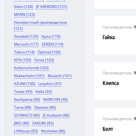
Valeo (128)
JP AKEBONO (127)
MANN (123)
Неизвестный производитель
Производитель:
(121)
Гайка
Goodwill (120)
Ajusa (119)
Maruichi (117)
SEIKEN (114)
Tokico (114)
Optimal (106)
NTN (105)
Fenox (103)
Kolbenschmidt (103)
Производитель:
Klokkerholm (101)
Musashi (101)
Клипса
AZUMI (100)
Lesjofors (97)
Textar (93)
Hella (93)
Kashiyama (90)
NARICHIN (90)
Tama (88)
Daewoo (86)
SCHMACO (86)
JS Asakashi (86)
Производитель:
JIKIU (86)
SAKURA (85)
Болт
LYNXauto (83)
Nisshinbo (80)