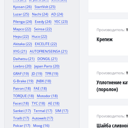
Kyosan (26)
StartVolt (25)
Luzar (25)
Nachi (24)
AD (24)
Pilenga (24)
Exedy (24)
YEC (23)
Mapco (22)
Seinsa (22)
Производитель:
Hepu (22)
Huco (22)
Крепеж
Akitaka (22)
EXCELITE (22)
XYG (21)
AUTOFREN/SEINSA (21)
Daihatsu (21)
DONGIL (21)
Loebro (20)
Japan Parts (20)
Производитель:
GRAF (19)
JD (19)
TPR (19)
G-Brake (19)
JNBK (18)
Уплотнение ка
(поролон)
Patron (18)
FAE (18)
TORQUE (18)
Motodor (18)
Facet (18)
TYC (18)
AE (18)
Sankei (17)
Termal (17)
SIM (17)
Производитель:
Trialli (17)
Autowelt (17)
Шайба сливно
Polcar (17)
Moog (16)