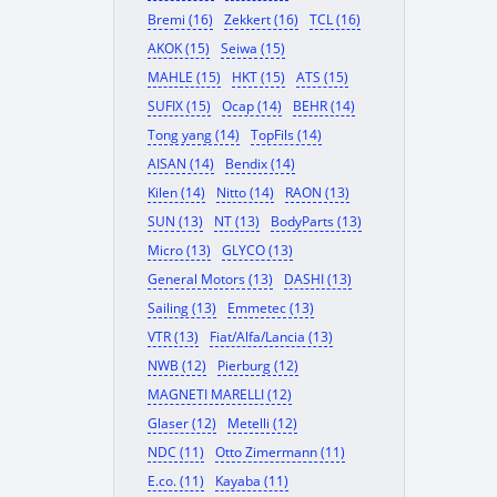
Bremi (16)
Zekkert (16)
TCL (16)
AKOK (15)
Seiwa (15)
MAHLE (15)
HKT (15)
ATS (15)
SUFIX (15)
Ocap (14)
BEHR (14)
Tong yang (14)
TopFils (14)
AISAN (14)
Bendix (14)
Kilen (14)
Nitto (14)
RAON (13)
SUN (13)
NT (13)
BodyParts (13)
Micro (13)
GLYCO (13)
General Motors (13)
DASHI (13)
Sailing (13)
Emmetec (13)
VTR (13)
Fiat/Alfa/Lancia (13)
NWB (12)
Pierburg (12)
MAGNETI MARELLI (12)
Glaser (12)
Metelli (12)
NDC (11)
Otto Zimermann (11)
E.co. (11)
Kayaba (11)