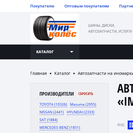
Покупателю
Оптовым покупателям
Партн
ШИНЫ, ДИСКИ,
АВТОЗАПЧАСТИ, УСЛУГИ
КАТАЛОГ
Главная
Каталог
Автозапчасти на иномарк
●
●
АВ
ПРОИЗВОДИТЕЛИ
СБРОСИТЬ
«I
TOYOTA (10326)
Masuma (2955)
NISSAN (2441)
HYUNDAI (2333)
SAT (1884)
ВИД:
MERCEDES-BENZ (1851)