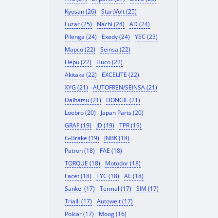
Kyosan (26)
StartVolt (25)
Luzar (25)
Nachi (24)
AD (24)
Pilenga (24)
Exedy (24)
YEC (23)
Mapco (22)
Seinsa (22)
Hepu (22)
Huco (22)
Akitaka (22)
EXCELITE (22)
XYG (21)
AUTOFREN/SEINSA (21)
Daihatsu (21)
DONGIL (21)
Loebro (20)
Japan Parts (20)
GRAF (19)
JD (19)
TPR (19)
G-Brake (19)
JNBK (18)
Patron (18)
FAE (18)
TORQUE (18)
Motodor (18)
Facet (18)
TYC (18)
AE (18)
Sankei (17)
Termal (17)
SIM (17)
Trialli (17)
Autowelt (17)
Polcar (17)
Moog (16)