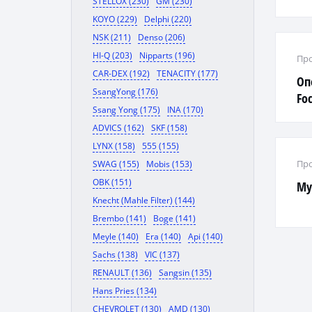
STELLOX (230)
GM (230)
KOYO (229)
Delphi (220)
NSK (211)
Denso (206)
HI-Q (203)
Nipparts (196)
Про
CAR-DEX (192)
TENACITY (177)
Оп
SsangYong (176)
Foc
Ssang Yong (175)
INA (170)
ADVICS (162)
SKF (158)
LYNX (158)
555 (155)
Про
SWAG (155)
Mobis (153)
OBK (151)
Му
Knecht (Mahle Filter) (144)
Brembo (141)
Boge (141)
Meyle (140)
Era (140)
Api (140)
Sachs (138)
VIC (137)
RENAULT (136)
Sangsin (135)
Hans Pries (134)
CHEVROLET (130)
AMD (130)