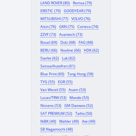
LAND ROVER (80)
Remsa (79)
ERISTIC (79)
GOODYEAR (79)
MITSUBISHI (77)
VOLVO (76)
Aisin (76)
GKN (75)
Corteco (74)
ZZVF (73)
Avantech (73)
Bosal (69)
Dolz (68)
FAG (68)
BERU (66)
Novline (66)
HDK (62)
Starke (62)
Luk (62)
Seinsa/Autofren (61)
Blue Print (60)
Tong Hong (58)
TYG (55)
EGR (55)
Van Wezel (55)
Asam (53)
Lucas/TRW (53)
Mando (53)
Nissens (53)
GM Daewoo (52)
SAT PREMIUM (52)
Taiho (50)
NiBK (49)
Wahler (49)
Ate (49)
SB Nagamochi (48)