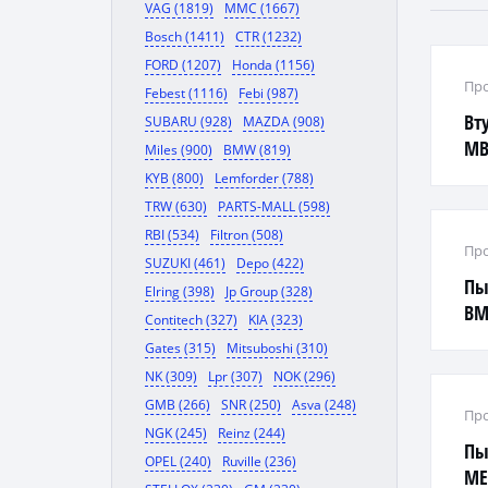
VAG (1819)
MMC (1667)
Bosch (1411)
CTR (1232)
FORD (1207)
Honda (1156)
Про
Febest (1116)
Febi (987)
Вт
SUBARU (928)
MAZDA (908)
MB 
Miles (900)
BMW (819)
KYB (800)
Lemforder (788)
TRW (630)
PARTS-MALL (598)
RBI (534)
Filtron (508)
Про
SUZUKI (461)
Depo (422)
Пы
Elring (398)
Jp Group (328)
BM
Contitech (327)
KIA (323)
Gates (315)
Mitsuboshi (310)
NK (309)
Lpr (307)
NOK (296)
GMB (266)
SNR (250)
Asva (248)
Про
NGK (245)
Reinz (244)
Пы
OPEL (240)
Ruville (236)
ME