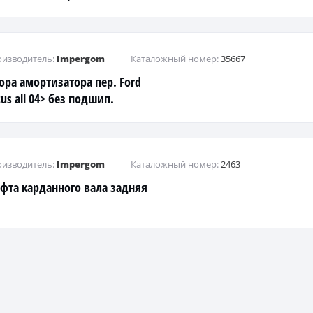
изводитель:
Impergom
Каталожный номер:
35667
ора амортизатора пер. Ford
us all 04> без подшип.
изводитель:
Impergom
Каталожный номер:
2463
фта карданного вала задняя