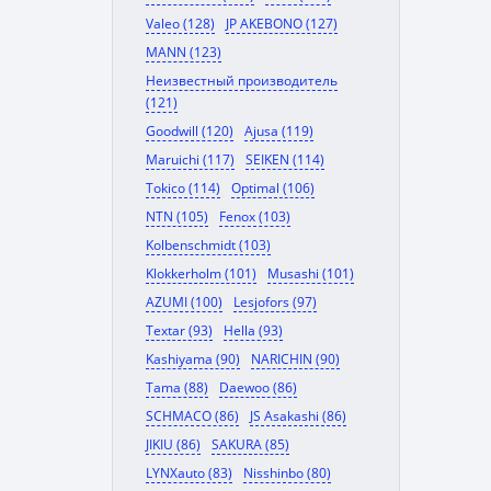
Valeo (128)
JP AKEBONO (127)
MANN (123)
Неизвестный производитель
(121)
Goodwill (120)
Ajusa (119)
Maruichi (117)
SEIKEN (114)
Tokico (114)
Optimal (106)
NTN (105)
Fenox (103)
Kolbenschmidt (103)
Klokkerholm (101)
Musashi (101)
AZUMI (100)
Lesjofors (97)
Textar (93)
Hella (93)
Kashiyama (90)
NARICHIN (90)
Tama (88)
Daewoo (86)
SCHMACO (86)
JS Asakashi (86)
JIKIU (86)
SAKURA (85)
LYNXauto (83)
Nisshinbo (80)