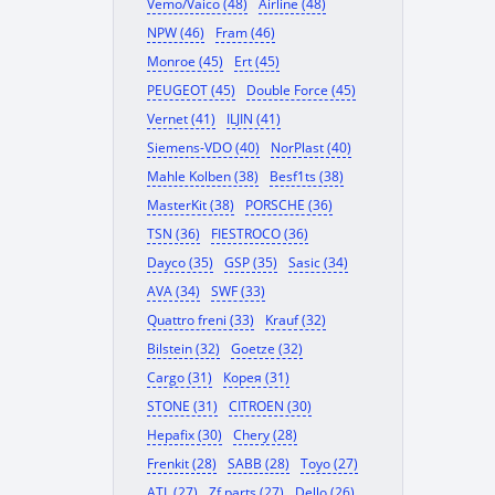
Vemo/Vaico (48)
Airline (48)
NPW (46)
Fram (46)
Monroe (45)
Ert (45)
PEUGEOT (45)
Double Force (45)
Vernet (41)
ILJIN (41)
Siemens-VDO (40)
NorPlast (40)
Mahle Kolben (38)
Besf1ts (38)
MasterKit (38)
PORSCHE (36)
TSN (36)
FIESTROCO (36)
Dayco (35)
GSP (35)
Sasic (34)
AVA (34)
SWF (33)
Quattro freni (33)
Krauf (32)
Bilstein (32)
Goetze (32)
Cargo (31)
Корея (31)
STONE (31)
CITROEN (30)
Hepafix (30)
Chery (28)
Frenkit (28)
SABB (28)
Toyo (27)
ATL (27)
Zf parts (27)
Dello (26)