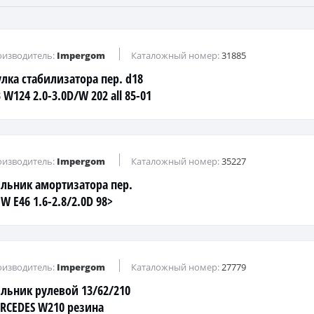
изводитель:
Impergom
Каталожный номер:
31885
улка стабилизатора пер. d18
W124 2.0-3.0D/W 202 all 85-01
изводитель:
Impergom
Каталожный номер:
35227
льник амортизатора пер.
W E46 1.6-2.8/2.0D 98>
изводитель:
Impergom
Каталожный номер:
27779
льник рулевой 13/62/210
RCEDES W210 резина