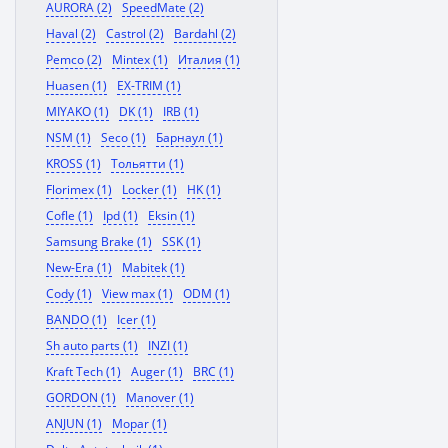
AURORA (2)
SpeedMate (2)
Haval (2)
Castrol (2)
Bardahl (2)
Pemco (2)
Mintex (1)
Италия (1)
Huasen (1)
EX-TRIM (1)
MIYAKO (1)
DK (1)
IRB (1)
NSM (1)
Seco (1)
Барнаул (1)
KROSS (1)
Тольятти (1)
Florimex (1)
Locker (1)
HK (1)
Cofle (1)
Ipd (1)
Eksin (1)
Samsung Brake (1)
SSK (1)
New-Era (1)
Mabitek (1)
Cody (1)
View max (1)
ODM (1)
BANDO (1)
Icer (1)
Sh auto parts (1)
INZI (1)
Kraft Tech (1)
Auger (1)
BRC (1)
GORDON (1)
Manover (1)
ANJUN (1)
Mopar (1)