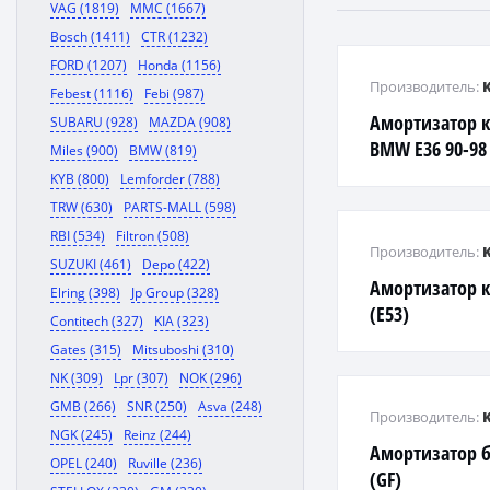
VAG (1819)
MMC (1667)
Bosch (1411)
CTR (1232)
FORD (1207)
Honda (1156)
Производитель:
Febest (1116)
Febi (987)
Амортизатор к
SUBARU (928)
MAZDA (908)
BMW E36 90-98
Miles (900)
BMW (819)
KYB (800)
Lemforder (788)
TRW (630)
PARTS-MALL (598)
RBI (534)
Filtron (508)
Производитель:
SUZUKI (461)
Depo (422)
Амортизатор 
Elring (398)
Jp Group (328)
(E53)
Contitech (327)
KIA (323)
Gates (315)
Mitsuboshi (310)
NK (309)
Lpr (307)
NOK (296)
GMB (266)
SNR (250)
Asva (248)
Производитель:
NGK (245)
Reinz (244)
Амортизатор 
OPEL (240)
Ruville (236)
(GF)