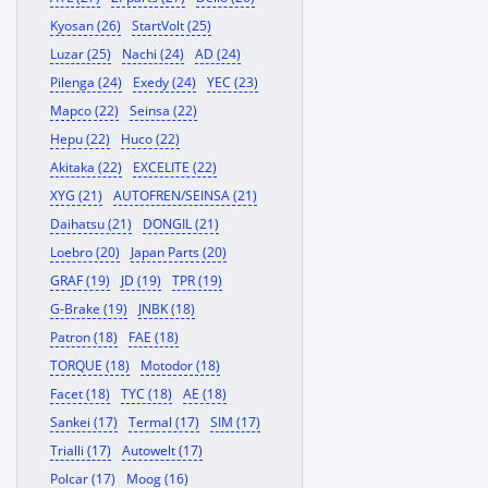
Kyosan (26)
StartVolt (25)
Luzar (25)
Nachi (24)
AD (24)
Pilenga (24)
Exedy (24)
YEC (23)
Mapco (22)
Seinsa (22)
Hepu (22)
Huco (22)
Akitaka (22)
EXCELITE (22)
XYG (21)
AUTOFREN/SEINSA (21)
Daihatsu (21)
DONGIL (21)
Loebro (20)
Japan Parts (20)
GRAF (19)
JD (19)
TPR (19)
G-Brake (19)
JNBK (18)
Patron (18)
FAE (18)
TORQUE (18)
Motodor (18)
Facet (18)
TYC (18)
AE (18)
Sankei (17)
Termal (17)
SIM (17)
Trialli (17)
Autowelt (17)
Polcar (17)
Moog (16)