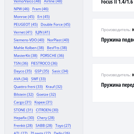
Focus II 1.4/1.6
Vemo/Vaico (48)
Airline (48)
NPW (46)
Fram (46)
Monroe (45)
Ert (45)
PEUGEOT (45)
Double Force (45)
Производитель:
Vernet (41)
ILJIN (41)
Пружина подв
Siemens-VDO (40)
NorPlast (40)
Mahle Kolben (38)
Besf1ts (38)
MasterKit (38)
PORSCHE (36)
TSN (36)
FIESTROCO (36)
Dayco (35)
GSP (35)
Sasic (34)
Производитель:
AVA (34)
SWF (33)
Пружина пере
Quattro freni (33)
Krauf (32)
Bilstein (32)
Goetze (32)
Cargo (31)
Корея (31)
STONE (31)
CITROEN (30)
Hepafix (30)
Chery (28)
Frenkit (28)
SABB (28)
Toyo (27)
ATL (27)
Zf parts (27)
Dello (26)