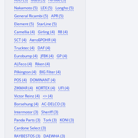
Nakamoto (5)
LEX (5)
Longho (5)
General Ricambi (5)
APR (5)
Element (5)
StarLine (5)
Camellia (4)
Girling (4)
R8 (4)
SCT (4)
АвтоБРОНЯ (4)
Trucktec (4)
DAF (4)
Eurobump (4)
JFBK (4)
GP (4)
ALFeco (4)
Riken (4)
Pilkington (4)
BIG Filter (4)
POS (4)
DOMINANT (4)
ZIKMAR (4)
KORTEX (4)
UFI (4)
Victor Reinz (4)
<> (4)
Borsehung (4)
AC-DELCO (3)
Intermotor (3)
Sheriff (3)
Panda Parts (3)
Tork (3)
KONI (3)
Cardone Select (3)
RAYBESTOS (3)
DAEWHA (3)