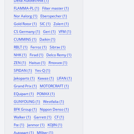
Delta Autotechnik (1)
FLAMMA-PL (1)
Filter master (1)
Nor Aalorg (1)
Eberspecher (1)
Gold Rotor (1)
SIC (1)
Zolert (1)
CS Germany (1)
Geri (1)
VFM (1)
CUMMINS (1)
Daikin (1)
RBLT (1)
Ferroz (1)
Sibтэк (1)
NHK (1)
Firad (1)
Delco Remy (1)
ZEN (1)
Haituo (1)
Япония (1)
SPIDAN (1)
Yes-Q (1)
Jakoparts (1)
Камаз (1)
LIFAN (1)
Grand Prix (1)
MOTORCRAFT (1)
EQuipart (1)
POMAX (1)
GUNYOUNG (1)
Westfalia (1)
BFK Group (1)
Nippon Denso (1)
Walker (1)
Garrett (1)
CF (1)
Fte (1)
Janmor (1)
KOJIN (1)
Autopart (1)
Mfilter (1)