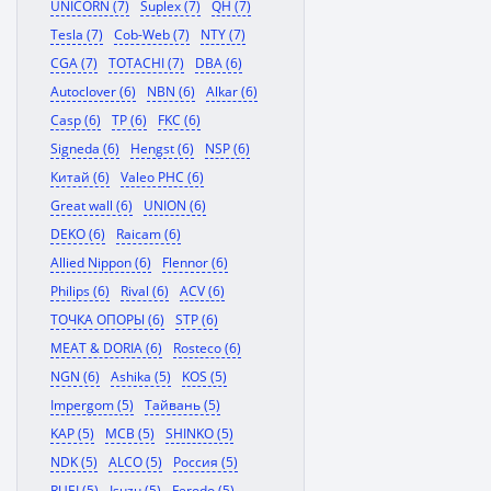
UNICORN (7)
Suplex (7)
QH (7)
Tesla (7)
Cob-Web (7)
NTY (7)
CGA (7)
TOTACHI (7)
DBA (6)
Autoclover (6)
NBN (6)
Alkar (6)
Casp (6)
TP (6)
FKC (6)
Signeda (6)
Hengst (6)
NSP (6)
Китай (6)
Valeo PHC (6)
Great wall (6)
UNION (6)
DEKO (6)
Raicam (6)
Allied Nippon (6)
Flennor (6)
Philips (6)
Rival (6)
ACV (6)
ТОЧКА ОПОРЫ (6)
STP (6)
MEAT & DORIA (6)
Rosteco (6)
NGN (6)
Ashika (5)
KOS (5)
Impergom (5)
Тайвань (5)
KAP (5)
MCB (5)
SHINKO (5)
NDK (5)
ALCO (5)
Россия (5)
RUEI (5)
Isuzu (5)
Ferodo (5)