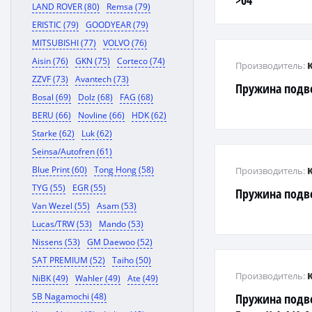
>04
LAND ROVER (80)
Remsa (79)
ERISTIC (79)
GOODYEAR (79)
MITSUBISHI (77)
VOLVO (76)
Aisin (76)
GKN (75)
Corteco (74)
Производитель:
ZZVF (73)
Avantech (73)
Пружина подв
Bosal (69)
Dolz (68)
FAG (68)
BERU (66)
Novline (66)
HDK (62)
Starke (62)
Luk (62)
Seinsa/Autofren (61)
Blue Print (60)
Tong Hong (58)
Производитель:
TYG (55)
EGR (55)
Пружина подв
Van Wezel (55)
Asam (53)
Lucas/TRW (53)
Mando (53)
Nissens (53)
GM Daewoo (52)
SAT PREMIUM (52)
Taiho (50)
Производитель:
NiBK (49)
Wahler (49)
Ate (49)
SB Nagamochi (48)
Пружина подве