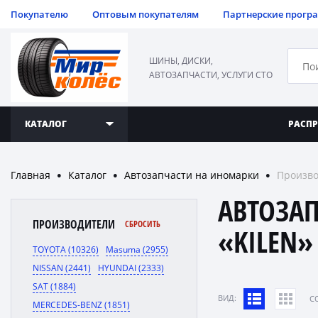
Покупателю
Оптовым покупателям
Партнерские прогр
ШИНЫ, ДИСКИ,
АВТОЗАПЧАСТИ, УСЛУГИ СТО
КАТАЛОГ
РАСП
Главная
Каталог
Автозапчасти на иномарки
Произво
●
●
●
АВТОЗА
ПРОИЗВОДИТЕЛИ
СБРОСИТЬ
«KILEN»
TOYOTA (10326)
Masuma (2955)
NISSAN (2441)
HYUNDAI (2333)
SAT (1884)
ВИД:
C
MERCEDES-BENZ (1851)