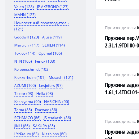
Valeo (128)
JP AKEBONO (127)
MANN (123)
Неизвестный производитель
Производитель:
(121)
Пружина пер.V
Goodwill (120)
Ajusa (119)
2.3L.1.9TDi 00-
Maruichi (117)
SEIKEN (114)
Tokico (114)
Optimal (106)
NTN (105)
Fenox (103)
Kolbenschmidt (103)
Производитель:
Klokkerholm (101)
Musashi (101)
Пружина задня
AZUMI (100)
Lesjofors (97)
1.6L,1.4TDCi 01
Textar (93)
Hella (93)
Kashiyama (90)
NARICHIN (90)
Tama (88)
Daewoo (86)
SCHMACO (86)
JS Asakashi (86)
Производитель:
JIKIU (86)
SAKURA (85)
Пружина задня
LYNXauto (83)
Nisshinbo (80)