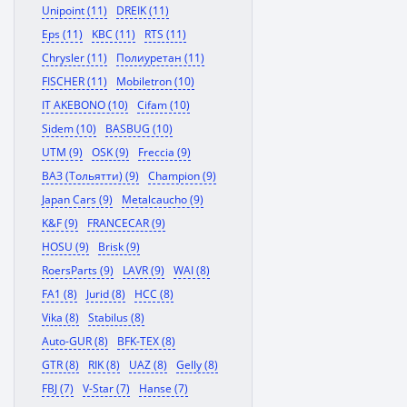
Unipoint (11)
DREIK (11)
Eps (11)
KBC (11)
RTS (11)
Chrysler (11)
Полиуретан (11)
FISCHER (11)
Mobiletron (10)
IT AKEBONO (10)
Cifam (10)
Sidem (10)
BASBUG (10)
UTM (9)
OSK (9)
Freccia (9)
ВАЗ (Тольятти) (9)
Champion (9)
Japan Cars (9)
Metalcaucho (9)
K&F (9)
FRANCECAR (9)
HOSU (9)
Brisk (9)
RoersParts (9)
LAVR (9)
WAI (8)
FA1 (8)
Jurid (8)
HCC (8)
Vika (8)
Stabilus (8)
Auto-GUR (8)
BFK-TEX (8)
GTR (8)
RIK (8)
UAZ (8)
Gelly (8)
FBJ (7)
V-Star (7)
Hanse (7)