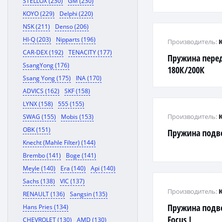
STELLOX (230)
GM (230)
KOYO (229)
Delphi (220)
NSK (211)
Denso (206)
HI-Q (203)
Nipparts (196)
Производитель:
CAR-DEX (192)
TENACITY (177)
Пружина пере
SsangYong (176)
180К/200К
Ssang Yong (175)
INA (170)
АКПП/200CDI/
ADVICS (162)
SKF (158)
1/07...
LYNX (158)
555 (155)
Производитель:
SWAG (155)
Mobis (153)
OBK (151)
Пружина подв
Knecht (Mahle Filter) (144)
Brembo (141)
Boge (141)
Meyle (140)
Era (140)
Api (140)
Sachs (138)
VIC (137)
Производитель:
RENAULT (136)
Sangsin (135)
Пружина подве
Hans Pries (134)
Focus I
CHEVROLET (130)
AMD (130)