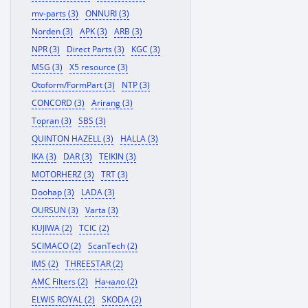
mv-parts (3)
ONNURI (3)
Norden (3)
APK (3)
ARB (3)
NPR (3)
Direct Parts (3)
KGC (3)
MSG (3)
X5 resource (3)
Otoform/FormPart (3)
NTP (3)
CONCORD (3)
Arirang (3)
Topran (3)
SBS (3)
QUINTON HAZELL (3)
HALLA (3)
IKA (3)
DAR (3)
TEIKIN (3)
MOTORHERZ (3)
TRT (3)
Doohap (3)
LADA (3)
OURSUN (3)
Varta (3)
KUJIWA (2)
TCIC (2)
SCIMACO (2)
ScanTech (2)
IMS (2)
THREESTAR (2)
AMC Filters (2)
Начало (2)
ELWIS ROYAL (2)
SKODA (2)