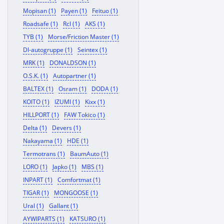
Mopisan (1)
Payen (1)
Feituo (1)
Roadsafe (1)
Rcl (1)
AKS (1)
TYB (1)
Morse/Friction Master (1)
Dl-autogruppe (1)
Seintex (1)
MRK (1)
DONALDSON (1)
O.S.K. (1)
Autopartner (1)
BALTEX (1)
Osram (1)
DODA (1)
KOITO (1)
IZUMI (1)
Kixx (1)
HILLPORT (1)
FAW Tokico (1)
Delta (1)
Devers (1)
Nakayama (1)
HDE (1)
Termotrans (1)
BaumAuto (1)
LORO (1)
Japko (1)
MBS (1)
INPART (1)
Comfortmat (1)
TIGAR (1)
MONGOOSE (1)
Ural (1)
Gallant (1)
AYWIPARTS (1)
KATSURO (1)