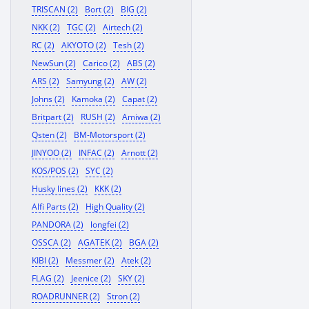
TRISCAN (2)
Bort (2)
BIG (2)
NKK (2)
TGC (2)
Airtech (2)
RC (2)
AKYOTO (2)
Tesh (2)
NewSun (2)
Carico (2)
ABS (2)
ARS (2)
Samyung (2)
AW (2)
Johns (2)
Kamoka (2)
Capat (2)
Britpart (2)
RUSH (2)
Amiwa (2)
Qsten (2)
BM-Motorsport (2)
JINYOO (2)
INFAC (2)
Arnott (2)
KOS/POS (2)
SYC (2)
Husky lines (2)
KKK (2)
Alfi Parts (2)
High Quality (2)
PANDORA (2)
longfei (2)
OSSCA (2)
AGATEK (2)
BGA (2)
KIBI (2)
Messmer (2)
Atek (2)
FLAG (2)
Jeenice (2)
SKY (2)
ROADRUNNER (2)
Stron (2)