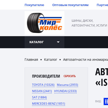
Покупателю
Оптовым покупателям
Партн
ШИНЫ, ДИСКИ,
АВТОЗАПЧАСТИ, УСЛУГИ
КАТАЛОГ
Главная
Каталог
Автозапчасти на иномарк
●
●
АВ
ПРОИЗВОДИТЕЛИ
СБРОСИТЬ
«I
TOYOTA (10326)
Masuma (2955)
NISSAN (2441)
HYUNDAI (2333)
SAT (1884)
ВИД:
MERCEDES-BENZ (1851)