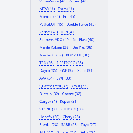
Vemo/Vaico (48)
Airline (48)
NPW (46)
Fram (46)
Monroe (45)
Ert (45)
PEUGEOT (45)
Double Force (45)
Vernet (41)
ILJIN (41)
Siemens-VDO (40)
NorPlast (40)
Mahle Kolben (38)
Besf1ts (38)
MasterKit (38)
PORSCHE (36)
TSN (36)
FIESTROCO (36)
Dayco (35)
GSP (35)
Sasic (34)
AVA (34)
SWF (33)
Quattro freni (33)
Krauf (32)
Bilstein (32)
Goetze (32)
Cargo (31)
Корея (31)
STONE (31)
CITROEN (30)
Hepafix (30)
Chery (28)
Frenkit (28)
SABB (28)
Toyo (27)
ATL (27)
Zf parts (27)
Dello (26)