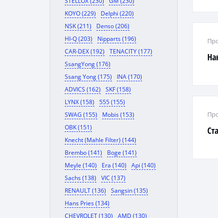
STELLOX (230)
GM (230)
KOYO (229)
Delphi (220)
NSK (211)
Denso (206)
HI-Q (203)
Nipparts (196)
Про
CAR-DEX (192)
TENACITY (177)
На
SsangYong (176)
Ssang Yong (175)
INA (170)
ADVICS (162)
SKF (158)
LYNX (158)
555 (155)
Про
SWAG (155)
Mobis (153)
OBK (151)
Ст
Knecht (Mahle Filter) (144)
Brembo (141)
Boge (141)
Meyle (140)
Era (140)
Api (140)
Sachs (138)
VIC (137)
RENAULT (136)
Sangsin (135)
Hans Pries (134)
CHEVROLET (130)
AMD (130)