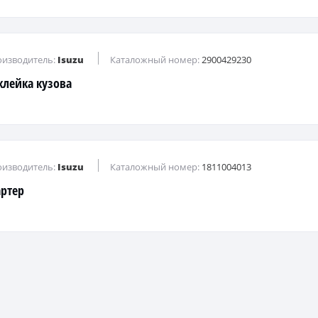
изводитель:
Isuzu
Каталожный номер:
2900429230
клейка кузова
изводитель:
Isuzu
Каталожный номер:
1811004013
артер