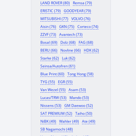
LAND ROVER (80)
Remsa (79)
ERISTIC (79)
GOODYEAR (79)
MITSUBISHI (77)
VOLVO (76)
Aisin (76)
GKN (75)
Corteco (74)
ZZVF (73)
Avantech (73)
Bosal (69)
Dolz (68)
FAG (68)
BERU (66)
Novline (66)
HDK (62)
Starke (62)
Luk (62)
Seinsa/Autofren (61)
Blue Print (60)
Tong Hong (58)
TYG (55)
EGR (55)
Van Wezel (55)
Asam (53)
Lucas/TRW (53)
Mando (53)
Nissens (53)
GM Daewoo (52)
SAT PREMIUM (52)
Taiho (50)
NiBK (49)
Wahler (49)
Ate (49)
SB Nagamochi (48)