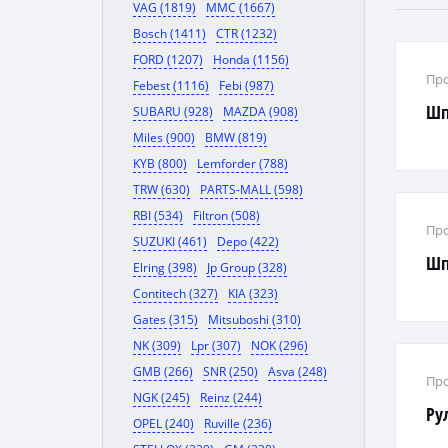
VAG (1819)
MMC (1667)
Bosch (1411)
CTR (1232)
FORD (1207)
Honda (1156)
Про
Febest (1116)
Febi (987)
Шп
SUBARU (928)
MAZDA (908)
Miles (900)
BMW (819)
KYB (800)
Lemforder (788)
TRW (630)
PARTS-MALL (598)
RBI (534)
Filtron (508)
Про
SUZUKI (461)
Depo (422)
Шп
Elring (398)
Jp Group (328)
Contitech (327)
KIA (323)
Gates (315)
Mitsuboshi (310)
NK (309)
Lpr (307)
NOK (296)
GMB (266)
SNR (250)
Asva (248)
Про
NGK (245)
Reinz (244)
Ру
OPEL (240)
Ruville (236)