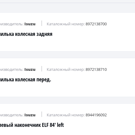
изводитель:
Isuzu
Каталожный номер:
8972138700
илька колесная задняя
изводитель:
Isuzu
Каталожный номер:
8972138710
илька колесная перед.
изводитель:
Isuzu
Каталожный номер:
8944196092
левый наконечник ELF 84' left