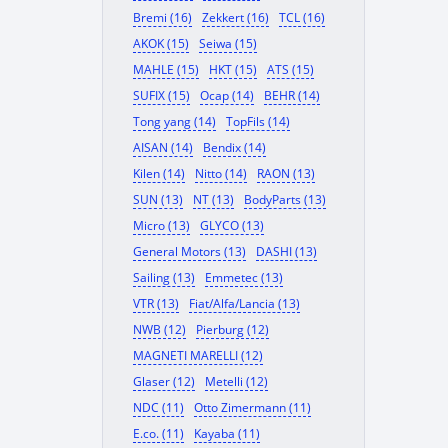
Bremi (16)
Zekkert (16)
TCL (16)
AKOK (15)
Seiwa (15)
MAHLE (15)
HKT (15)
ATS (15)
SUFIX (15)
Ocap (14)
BEHR (14)
Tong yang (14)
TopFils (14)
AISAN (14)
Bendix (14)
Kilen (14)
Nitto (14)
RAON (13)
SUN (13)
NT (13)
BodyParts (13)
Micro (13)
GLYCO (13)
General Motors (13)
DASHI (13)
Sailing (13)
Emmetec (13)
VTR (13)
Fiat/Alfa/Lancia (13)
NWB (12)
Pierburg (12)
MAGNETI MARELLI (12)
Glaser (12)
Metelli (12)
NDC (11)
Otto Zimermann (11)
E.co. (11)
Kayaba (11)