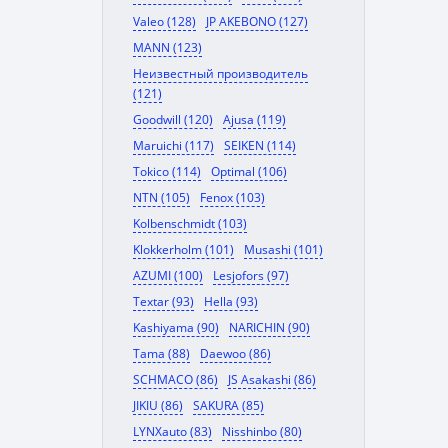
Valeo (128)
JP AKEBONO (127)
MANN (123)
Неизвестный производитель
(121)
Goodwill (120)
Ajusa (119)
Maruichi (117)
SEIKEN (114)
Tokico (114)
Optimal (106)
NTN (105)
Fenox (103)
Kolbenschmidt (103)
Klokkerholm (101)
Musashi (101)
AZUMI (100)
Lesjofors (97)
Textar (93)
Hella (93)
Kashiyama (90)
NARICHIN (90)
Tama (88)
Daewoo (86)
SCHMACO (86)
JS Asakashi (86)
JIKIU (86)
SAKURA (85)
LYNXauto (83)
Nisshinbo (80)