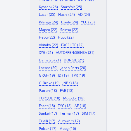
Kyosan (26)
StartVolt (25)
Luzar (25)
Nachi (24)
AD (24)
Pilenga (24)
Exedy (24)
YEC (23)
Mapco (22)
Seinsa (22)
Hepu (22)
Huco (22)
Akitaka (22)
EXCELITE (22)
XYG (21)
AUTOFREN/SEINSA (21)
Daihatsu (21)
DONGIL (21)
Loebro (20)
Japan Parts (20)
GRAF (19)
JD (19)
TPR (19)
G-Brake (19)
JNBK (18)
Patron (18)
FAE (18)
TORQUE (18)
Motodor (18)
Facet (18)
TYC (18)
AE (18)
Sankei (17)
Termal (17)
SIM (17)
Trialli (17)
Autowelt (17)
Polcar (17)
Moog (16)