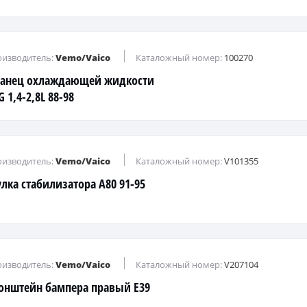
изводитель:
Vemo/Vaico
Каталожный номер:
100270
анец охлаждающей жидкости
 1,4-2,8L 88-98
изводитель:
Vemo/Vaico
Каталожный номер:
V101355
улка стабилизатора A80 91-95
изводитель:
Vemo/Vaico
Каталожный номер:
V207104
онштейн бампера правый E39