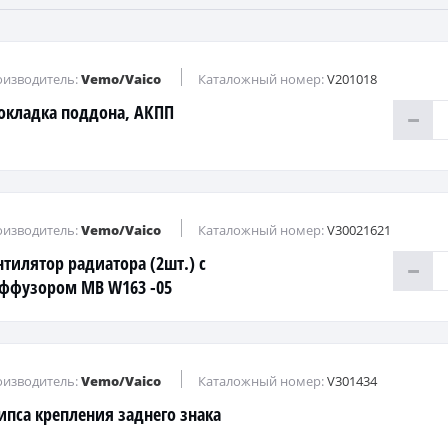
изводитель:
Vemo/Vaico
Каталожный номер:
V201018
окладка поддона, АКПП
изводитель:
Vemo/Vaico
Каталожный номер:
V30021621
нтилятор радиатора (2шт.) с
ффузором MB W163 -05
изводитель:
Vemo/Vaico
Каталожный номер:
V301434
ипса крепления заднего знака