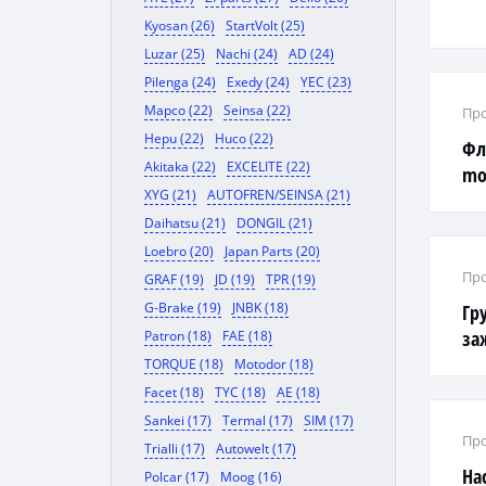
Kyosan (26)
StartVolt (25)
Luzar (25)
Nachi (24)
AD (24)
Pilenga (24)
Exedy (24)
YEC (23)
Mapco (22)
Seinsa (22)
Про
Hepu (22)
Huco (22)
Фл
Akitaka (22)
EXCELITE (22)
mo
XYG (21)
AUTOFREN/SEINSA (21)
Daihatsu (21)
DONGIL (21)
Loebro (20)
Japan Parts (20)
Про
GRAF (19)
JD (19)
TPR (19)
G-Brake (19)
JNBK (18)
Гр
за
Patron (18)
FAE (18)
Gol
TORQUE (18)
Motodor (18)
01/
Facet (18)
TYC (18)
AE (18)
Sankei (17)
Termal (17)
SIM (17)
Про
Trialli (17)
Autowelt (17)
На
Polcar (17)
Moog (16)