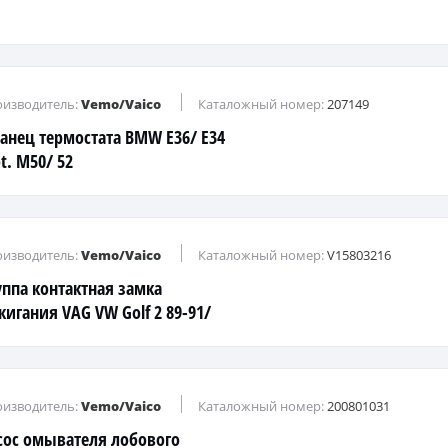
изводитель:
Vemo/Vaico
Каталожный номер:
207149
анец термостата BMW E36/ E34
t. M50/ 52
изводитель:
Vemo/Vaico
Каталожный номер:
V15803216
уппа контактная замка
жигания VAG VW Golf 2 89-91/
f 3/ 4/ Passat B3/ B4/ Polo 94-
 T4
изводитель:
Vemo/Vaico
Каталожный номер:
200801031
сос омывателя лобового