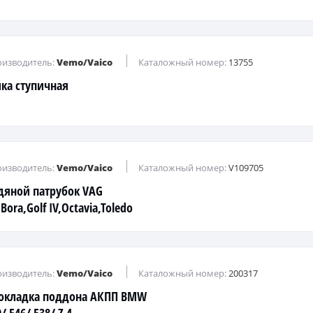
изводитель:
Vemo/Vaico
Каталожный номер:
13755
йка ступичная
изводитель:
Vemo/Vaico
Каталожный номер:
V109705
дяной патрубок VAG
Bora,Golf IV,Octavia,Toledo
Leon 1.6-2.5L 96-05г.
изводитель:
Vemo/Vaico
Каталожный номер:
200317
окладка поддона АКПП BMW