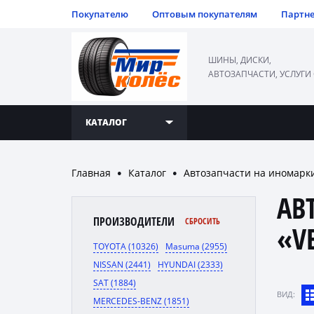
Покупателю
Оптовым покупателям
Партн
ШИНЫ, ДИСКИ,
АВТОЗАПЧАСТИ, УСЛУГИ
КАТАЛОГ
Главная
Каталог
Автозапчасти на иномарк
●
●
АВ
ПРОИЗВОДИТЕЛИ
СБРОСИТЬ
«V
TOYOTA (10326)
Masuma (2955)
NISSAN (2441)
HYUNDAI (2333)
SAT (1884)
ВИД:
MERCEDES-BENZ (1851)