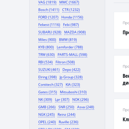
VAG (1819)
MMC (1667)
Bosch (1411)
CTR (1232)
FORD (1207)
Honda (1156)
Про
Febest (1116)
Febi (987)
Пр
SUBARU (928)
MAZDA (908)
Miles (900)
BMW (819)
KYB (800)
Lemforder (788)
TRW (630)
PARTS-MALL (598)
RBI (534)
Filtron (508)
Про
SUZUKI (461)
Depo (422)
Ве
Elring (398)
Jp Group (328)
ди
Contitech (327)
KIA (323)
Gates (315)
Mitsuboshi (310)
NK (309)
Lpr (307)
NOK (296)
GMB (266)
SNR (250)
Asva (248)
Про
NGK (245)
Reinz (244)
Кл
OPEL (240)
Ruville (236)