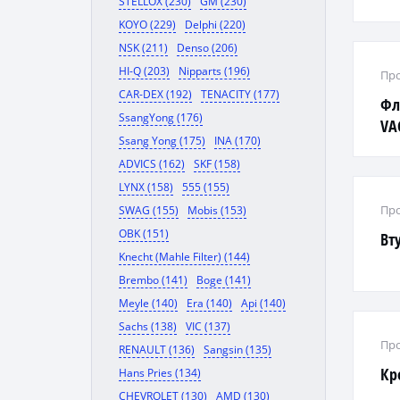
STELLOX (230)
GM (230)
KOYO (229)
Delphi (220)
NSK (211)
Denso (206)
HI-Q (203)
Nipparts (196)
Про
CAR-DEX (192)
TENACITY (177)
Фл
SsangYong (176)
VAG
Ssang Yong (175)
INA (170)
ADVICS (162)
SKF (158)
LYNX (158)
555 (155)
Про
SWAG (155)
Mobis (153)
OBK (151)
Вт
Knecht (Mahle Filter) (144)
Brembo (141)
Boge (141)
Meyle (140)
Era (140)
Api (140)
Sachs (138)
VIC (137)
Про
RENAULT (136)
Sangsin (135)
Кр
Hans Pries (134)
CHEVROLET (130)
AMD (130)