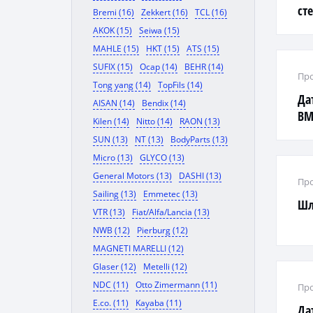
ст
Bremi (16)
Zekkert (16)
TCL (16)
AKOK (15)
Seiwa (15)
MAHLE (15)
HKT (15)
ATS (15)
SUFIX (15)
Ocap (14)
BEHR (14)
Про
Tong yang (14)
TopFils (14)
Да
AISAN (14)
Bendix (14)
B
Kilen (14)
Nitto (14)
RAON (13)
E3
SUN (13)
NT (13)
BodyParts (13)
Micro (13)
GLYCO (13)
General Motors (13)
DASHI (13)
Про
Sailing (13)
Emmetec (13)
Шл
VTR (13)
Fiat/Alfa/Lancia (13)
NWB (12)
Pierburg (12)
MAGNETI MARELLI (12)
Glaser (12)
Metelli (12)
NDC (11)
Otto Zimermann (11)
Про
E.co. (11)
Kayaba (11)
Да