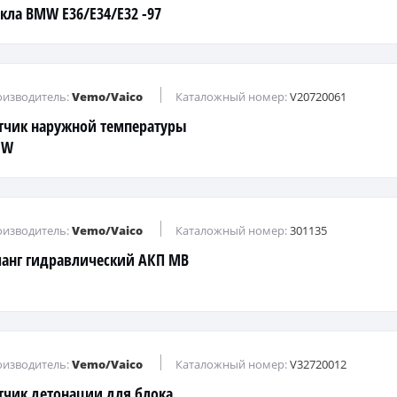
екла BMW E36/E34/E32 -97
изводитель:
Vemo/Vaico
Каталожный номер:
V20720061
тчик наружной температуры
MW
9/E60/61/E38/E65/66/E46/E90/E87
изводитель:
Vemo/Vaico
Каталожный номер:
301135
анг гидравлический АКП MB
изводитель:
Vemo/Vaico
Каталожный номер:
V32720012
тчик детонации для блока