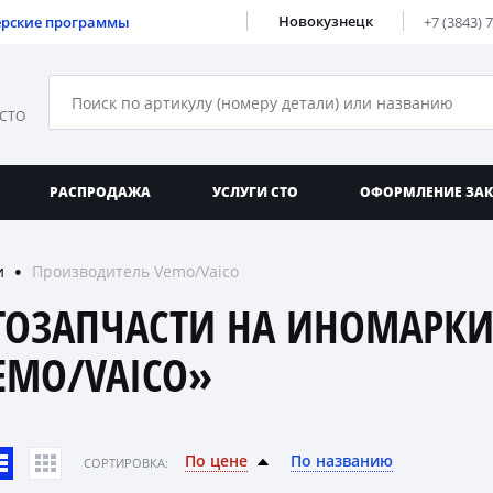
Новокузнецк
ерские программы
+7 (3843) 
 СТО
РАСПРОДАЖА
УСЛУГИ СТО
ОФОРМЛЕНИЕ ЗА
и
Производитель Vemo/Vaico
●
ТОЗАПЧАСТИ НА ИНОМАРКИ
EMO/VAICO»
По цене
По названию
CОРТИРОВКА: