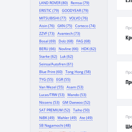
E39
LAND ROVER (80)
Remsa (79)
ERISTIC (79)
GOODYEAR (79)
MITSUBISHI (77)
VOLVO (76)
Aisin (76)
GKN (75)
Corteco (74)
Про
ZZVF (73)
Avantech (73)
Кр
Bosal (69)
Dolz (68)
FAG (68)
BERU (66)
Novline (66)
HDK (62)
Starke (62)
Luk (62)
Seinsa/Autofren (61)
Blue Print (60)
Tong Hong (58)
Про
TYG (55)
EGR (55)
Пр
Van Wezel (55)
Asam (53)
Lucas/TRW (53)
Mando (53)
Nissens (53)
GM Daewoo (52)
SAT PREMIUM (52)
Taiho (50)
Про
NiBK (49)
Wahler (49)
Ate (49)
SB Nagamochi (48)
Ше