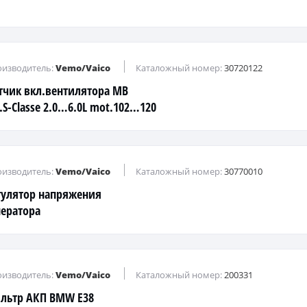
изводитель:
Vemo/Vaico
Каталожный номер:
30720122
тчик вкл.вентилятора MB
E.S-Classe 2.0…6.0L mot.102…120
1 (2pin) 130C (see OE)
изводитель:
Vemo/Vaico
Каталожный номер:
30770010
гулятор напряжения
нератора
изводитель:
Vemo/Vaico
Каталожный номер:
200331
льтр АКП BMW E38