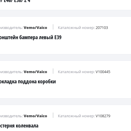
/ E46/ E38/ Z 4
изводитель:
Vemo/Vaico
Каталожный номер:
207103
онштейн бампера левый E39
изводитель:
Vemo/Vaico
Каталожный номер:
V100445
окладка поддона коробки
изводитель:
Vemo/Vaico
Каталожный номер:
V108279
стерня коленвала