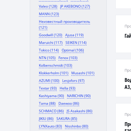
Valeo (128)
JP AKEBONO (127)
MANN (123)
Неизвестный производитель
Про
(121)
Га
Goodwill (120)
Ajusa (119)
Maruichi (117)
SEIKEN (114)
Tokico (114)
Optimal (106)
NTN (105)
Fenox (103)
Kolbenschmidt (103)
Про
Klokkerholm (101)
Musashi (101)
Во
AZUMI (100)
Lesjofors (97)
A3,
Textar (93)
Hella (93)
II,
Kashiyama (90)
NARICHIN (90)
Tama (88)
Daewoo (86)
SCHMACO (86)
JS Asakashi (86)
Про
JIKIU (86)
SAKURA (85)
Пр
LYNXauto (83)
Nisshinbo (80)