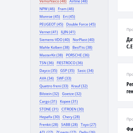
Vemo/Vaico (48)
Airline (48)
NPW (46)
Fram (46)
Monroe (45)
Ert (45)
PEUGEOT (45)
Double Force (45)
Про
Vernet (41)
ILJIN (41)
Да
Siemens-VDO (40)
NorPlast (40)
C.
Mahle Kolben (38)
Besf1ts (38)
->0
MasterKit (38)
PORSCHE (36)
TSN (36)
FIESTROCO (36)
Dayco (35)
GSP (35)
Sasic (34)
Про
AVA (34)
SWF (33)
Ре
Quattro freni (33)
Krauf (32)
ге
Bilstein (32)
Goetze (32)
Cargo (31)
Корея (31)
STONE (31)
CITROEN (30)
Hepafix (30)
Chery (28)
Про
Frenkit (28)
SABB (28)
Toyo (27)
Фи
ATL (27)
Zf parts (27)
Dello (26)