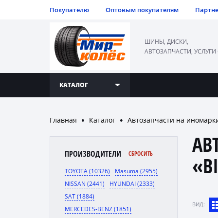
Покупателю
Оптовым покупателям
Партн
ШИНЫ, ДИСКИ,
АВТОЗАПЧАСТИ, УСЛУГИ
КАТАЛОГ
Главная
Каталог
Автозапчасти на иномарк
●
●
АВ
ПРОИЗВОДИТЕЛИ
СБРОСИТЬ
«BI
TOYOTA (10326)
Masuma (2955)
NISSAN (2441)
HYUNDAI (2333)
SAT (1884)
ВИД:
MERCEDES-BENZ (1851)