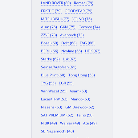
LAND ROVER (80)
Remsa (79)
ERISTIC (79)
GOODYEAR (79)
MITSUBISHI (77)
VOLVO (76)
Aisin (76)
GKN (75)
Corteco (74)
ZZVF (73)
Avantech (73)
Bosal (69)
Dolz (68)
FAG (68)
BERU (66)
Novline (66)
HDK (62)
Starke (62)
Luk (62)
Seinsa/Autofren (61)
Blue Print (60)
Tong Hong (58)
TYG (55)
EGR (55)
Van Wezel (55)
Asam (53)
Lucas/TRW (53)
Mando (53)
Nissens (53)
GM Daewoo (52)
SAT PREMIUM (52)
Taiho (50)
NiBK (49)
Wahler (49)
Ate (49)
SB Nagamochi (48)