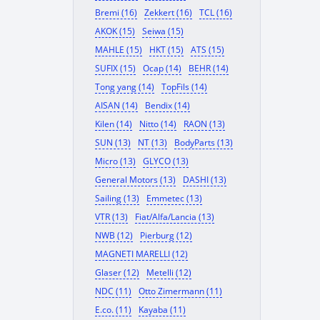
Bremi (16)
Zekkert (16)
TCL (16)
AKOK (15)
Seiwa (15)
MAHLE (15)
HKT (15)
ATS (15)
SUFIX (15)
Ocap (14)
BEHR (14)
Tong yang (14)
TopFils (14)
AISAN (14)
Bendix (14)
Kilen (14)
Nitto (14)
RAON (13)
SUN (13)
NT (13)
BodyParts (13)
Micro (13)
GLYCO (13)
General Motors (13)
DASHI (13)
Sailing (13)
Emmetec (13)
VTR (13)
Fiat/Alfa/Lancia (13)
NWB (12)
Pierburg (12)
MAGNETI MARELLI (12)
Glaser (12)
Metelli (12)
NDC (11)
Otto Zimermann (11)
E.co. (11)
Kayaba (11)