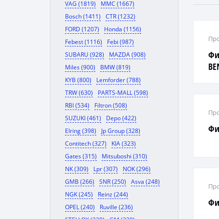
VAG (1819)
MMC (1667)
Bosch (1411)
CTR (1232)
FORD (1207)
Honda (1156)
Про
Febest (1116)
Febi (987)
Фи
SUBARU (928)
MAZDA (908)
BEN
Miles (900)
BMW (819)
GB
KYB (800)
Lemforder (788)
TRW (630)
PARTS-MALL (598)
RBI (534)
Filtron (508)
Про
SUZUKI (461)
Depo (422)
Фи
Elring (398)
Jp Group (328)
Contitech (327)
KIA (323)
Gates (315)
Mitsuboshi (310)
NK (309)
Lpr (307)
NOK (296)
GMB (266)
SNR (250)
Asva (248)
Про
NGK (245)
Reinz (244)
Фи
OPEL (240)
Ruville (236)