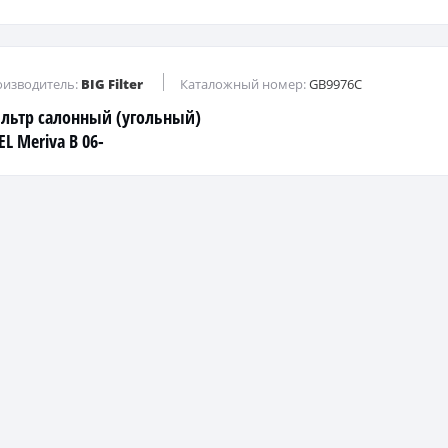
изводитель:
BIG Filter
Каталожный номер:
GB9976C
льтр салонный (угольный)
L Meriva B 06-