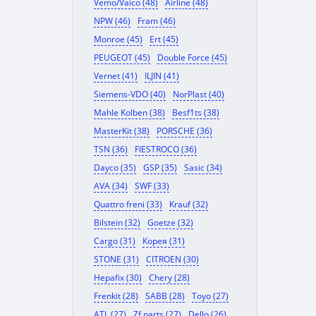
Vemo/Vaico (48)
Airline (48)
NPW (46)
Fram (46)
Monroe (45)
Ert (45)
PEUGEOT (45)
Double Force (45)
Vernet (41)
ILJIN (41)
Siemens-VDO (40)
NorPlast (40)
Mahle Kolben (38)
Besf1ts (38)
MasterKit (38)
PORSCHE (36)
TSN (36)
FIESTROCO (36)
Dayco (35)
GSP (35)
Sasic (34)
AVA (34)
SWF (33)
Quattro freni (33)
Krauf (32)
Bilstein (32)
Goetze (32)
Cargo (31)
Корея (31)
STONE (31)
CITROEN (30)
Hepafix (30)
Chery (28)
Frenkit (28)
SABB (28)
Toyo (27)
ATL (27)
Zf parts (27)
Dello (26)