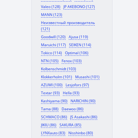
Valeo (128)
JP AKEBONO (127)
MANN (123)
Неизвестный производитель
(121)
Goodwill (120)
Ajusa (119)
Maruichi (117)
SEIKEN (114)
Tokico (114)
Optimal (106)
NTN (105)
Fenox (103)
Kolbenschmidt (103)
Klokkerholm (101)
Musashi (101)
AZUMI (100)
Lesjofors (97)
Textar (93)
Hella (93)
Kashiyama (90)
NARICHIN (90)
Tama (88)
Daewoo (86)
SCHMACO (86)
JS Asakashi (86)
JIKIU (86)
SAKURA (85)
LYNXauto (83)
Nisshinbo (80)