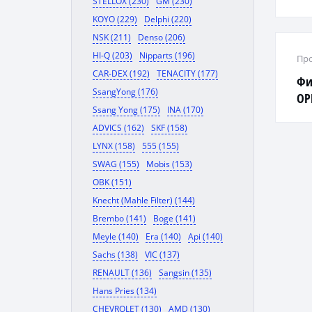
STELLOX (230)
GM (230)
KOYO (229)
Delphi (220)
NSK (211)
Denso (206)
HI-Q (203)
Nipparts (196)
Про
CAR-DEX (192)
TENACITY (177)
Фи
SsangYong (176)
OPE
Ssang Yong (175)
INA (170)
ADVICS (162)
SKF (158)
LYNX (158)
555 (155)
SWAG (155)
Mobis (153)
OBK (151)
Knecht (Mahle Filter) (144)
Brembo (141)
Boge (141)
Meyle (140)
Era (140)
Api (140)
Sachs (138)
VIC (137)
RENAULT (136)
Sangsin (135)
Hans Pries (134)
CHEVROLET (130)
AMD (130)