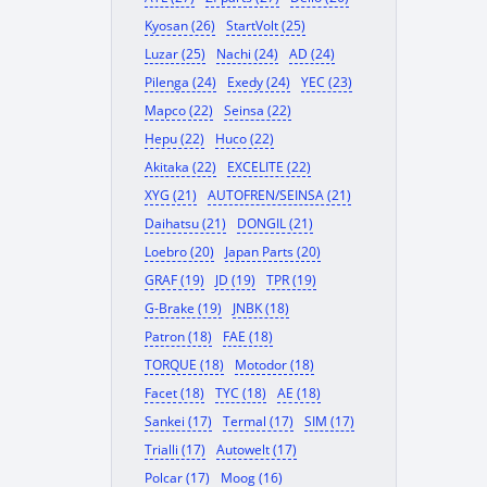
Kyosan (26)
StartVolt (25)
Luzar (25)
Nachi (24)
AD (24)
Pilenga (24)
Exedy (24)
YEC (23)
Mapco (22)
Seinsa (22)
Hepu (22)
Huco (22)
Akitaka (22)
EXCELITE (22)
XYG (21)
AUTOFREN/SEINSA (21)
Daihatsu (21)
DONGIL (21)
Loebro (20)
Japan Parts (20)
GRAF (19)
JD (19)
TPR (19)
G-Brake (19)
JNBK (18)
Patron (18)
FAE (18)
TORQUE (18)
Motodor (18)
Facet (18)
TYC (18)
AE (18)
Sankei (17)
Termal (17)
SIM (17)
Trialli (17)
Autowelt (17)
Polcar (17)
Moog (16)