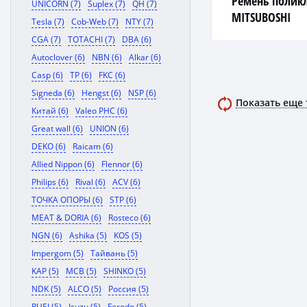
Ремень полик
UNICORN (7)
Suplex (7)
QH (7)
MITSUBOSHI
Tesla (7)
Cob-Web (7)
NTY (7)
CGA (7)
TOTACHI (7)
DBA (6)
Autoclover (6)
NBN (6)
Alkar (6)
Casp (6)
TP (6)
FKC (6)
Signeda (6)
Hengst (6)
NSP (6)
Показать еще
Китай (6)
Valeo PHC (6)
Great wall (6)
UNION (6)
DEKO (6)
Raicam (6)
Allied Nippon (6)
Flennor (6)
Philips (6)
Rival (6)
ACV (6)
ТОЧКА ОПОРЫ (6)
STP (6)
MEAT & DORIA (6)
Rosteco (6)
NGN (6)
Ashika (5)
KOS (5)
Impergom (5)
Тайвань (5)
KAP (5)
MCB (5)
SHINKO (5)
NDK (5)
ALCO (5)
Россия (5)
RUEI (5)
Isuzu (5)
Ferodo (5)