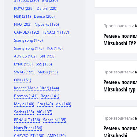
STELLOX (230)
GM (230)
KOYO (229)
Delphi (220)
NSK (211)
Denso (206)
HI-Q (203)
Nipparts (196)
Производитель:
CAR-DEX (192)
TENACITY (177)
Ремень полик
SsangYong (176)
Mitsuboshi ГУР 
Ssang Yong (175)
INA (170)
K11
ADVICS (162)
SKF (158)
LYNX (158)
555 (155)
Производитель:
SWAG (155)
Mobis (153)
OBK (151)
Ремень полик
Knecht (Mahle Filter) (144)
Mitsuboshi гур
Brembo (141)
Boge (141)
Meyle (140)
Era (140)
Api (140)
Sachs (138)
VIC (137)
Производитель:
RENAULT (136)
Sangsin (135)
Ремень полик
Hans Pries (134)
Mitsuboshi
CHEVROLET (130)
AMD (130)