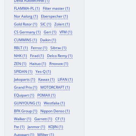
Delta Autotechnik (1)
FLAMMA-PL (1)
Filter master (1)
Nor Aalorg (1)
Eberspecher (1)
Gold Rotor (1)
SIC (1)
Zolert (1)
CS Germany (1)
Geri (1)
VFM (1)
CUMMINS (1)
Daikin (1)
RBLT (1)
Ferroz (1)
Sibтэк (1)
NHK (1)
Firad (1)
Delco Remy (1)
ZEN (1)
Haituo (1)
Япония (1)
SPIDAN (1)
Yes-Q (1)
Jakoparts (1)
Камаз (1)
LIFAN (1)
Grand Prix (1)
MOTORCRAFT (1)
EQuipart (1)
POMAX (1)
GUNYOUNG (1)
Westfalia (1)
BFK Group (1)
Nippon Denso (1)
Walker (1)
Garrett (1)
CF (1)
Fte (1)
Janmor (1)
KOJIN (1)
Autopart (1)
Mfilter (1)