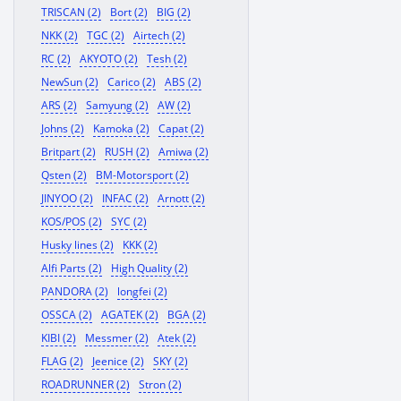
TRISCAN (2)
Bort (2)
BIG (2)
NKK (2)
TGC (2)
Airtech (2)
RC (2)
AKYOTO (2)
Tesh (2)
NewSun (2)
Carico (2)
ABS (2)
ARS (2)
Samyung (2)
AW (2)
Johns (2)
Kamoka (2)
Capat (2)
Britpart (2)
RUSH (2)
Amiwa (2)
Qsten (2)
BM-Motorsport (2)
JINYOO (2)
INFAC (2)
Arnott (2)
KOS/POS (2)
SYC (2)
Husky lines (2)
KKK (2)
Alfi Parts (2)
High Quality (2)
PANDORA (2)
longfei (2)
OSSCA (2)
AGATEK (2)
BGA (2)
KIBI (2)
Messmer (2)
Atek (2)
FLAG (2)
Jeenice (2)
SKY (2)
ROADRUNNER (2)
Stron (2)