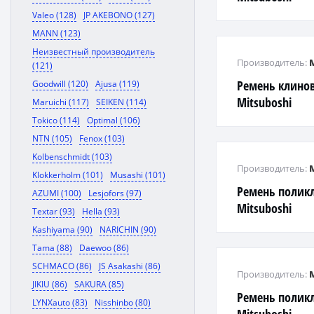
Valeo (128)
JP AKEBONO (127)
MANN (123)
Неизвестный производитель
Производитель:
(121)
Ремень клинов
Goodwill (120)
Ajusa (119)
Mitsuboshi
Maruichi (117)
SEIKEN (114)
Tokico (114)
Optimal (106)
NTN (105)
Fenox (103)
Kolbenschmidt (103)
Производитель:
Klokkerholm (101)
Musashi (101)
Ремень полик
AZUMI (100)
Lesjofors (97)
Mitsuboshi
Textar (93)
Hella (93)
Kashiyama (90)
NARICHIN (90)
Tama (88)
Daewoo (86)
SCHMACO (86)
JS Asakashi (86)
Производитель:
JIKIU (86)
SAKURA (85)
Ремень полик
LYNXauto (83)
Nisshinbo (80)