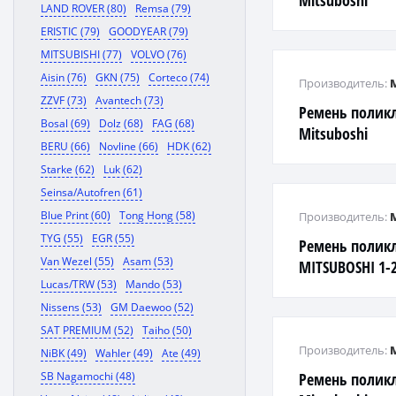
Mitsuboshi
LAND ROVER (80)
Remsa (79)
ERISTIC (79)
GOODYEAR (79)
MITSUBISHI (77)
VOLVO (76)
Aisin (76)
GKN (75)
Corteco (74)
Производитель:
ZZVF (73)
Avantech (73)
Ремень полик
Bosal (69)
Dolz (68)
FAG (68)
Mitsuboshi
BERU (66)
Novline (66)
HDK (62)
Starke (62)
Luk (62)
Seinsa/Autofren (61)
Blue Print (60)
Tong Hong (58)
Производитель:
TYG (55)
EGR (55)
Ремень полик
Van Wezel (55)
Asam (53)
MITSUBOSHI 1-2
Lucas/TRW (53)
Mando (53)
COROLLA ##E15
ZRT27#, RAV4 
Nissens (53)
GM Daewoo (52)
SAT PREMIUM (52)
Taiho (50)
Производитель:
NiBK (49)
Wahler (49)
Ate (49)
SB Nagamochi (48)
Ремень полик