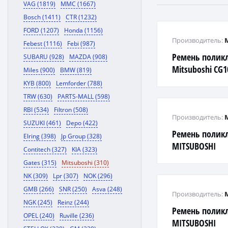
VAG (1819)
MMC (1667)
Bosch (1411)
CTR (1232)
FORD (1207)
Honda (1156)
Производитель:
Febest (1116)
Febi (987)
Ремень полик
SUBARU (928)
MAZDA (908)
Mitsuboshi CG1
Miles (900)
BMW (819)
CR14DE - помпа,
KYB (800)
Lemforder (788)
ELANTRA, MATRI
TRW (630)
PARTS-MALL (598)
RBI (534)
Filtron (508)
Производитель:
SUZUKI (461)
Depo (422)
Ремень полик
Elring (398)
Jp Group (328)
MITSUBOSHI
Contitech (327)
KIA (323)
Gates (315)
Mitsuboshi (310)
NK (309)
Lpr (307)
NOK (296)
GMB (266)
SNR (250)
Asva (248)
Производитель:
NGK (245)
Reinz (244)
Ремень полик
OPEL (240)
Ruville (236)
MITSUBOSHI