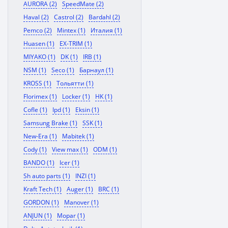
AURORA (2)
SpeedMate (2)
Haval (2)
Castrol (2)
Bardahl (2)
Pemco (2)
Mintex (1)
Италия (1)
Huasen (1)
EX-TRIM (1)
MIYAKO (1)
DK (1)
IRB (1)
NSM (1)
Seco (1)
Барнаул (1)
KROSS (1)
Тольятти (1)
Florimex (1)
Locker (1)
HK (1)
Cofle (1)
Ipd (1)
Eksin (1)
Samsung Brake (1)
SSK (1)
New-Era (1)
Mabitek (1)
Cody (1)
View max (1)
ODM (1)
BANDO (1)
Icer (1)
Sh auto parts (1)
INZI (1)
Kraft Tech (1)
Auger (1)
BRC (1)
GORDON (1)
Manover (1)
ANJUN (1)
Mopar (1)