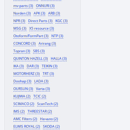
mv-parts (3)
ONNURI (3)
Norden (3)
APK (3)
ARB (3)
NPR (3)
Direct Parts (3)
KGC (3)
MSG (3)
X5 resource (3)
Otoform/FormPart (3)
NTP (3)
CONCORD (3)
Arirang (3)
Topran (3)
SBS (3)
QUINTON HAZELL (3)
HALLA (3)
IKA (3)
DAR (3)
TEIKIN (3)
MOTORHERZ (3)
TRT (3)
Doohap (3)
LADA (3)
OURSUN (3)
Varta (3)
KUJIWA (2)
TCIC (2)
SCIMACO (2)
ScanTech (2)
IMS (2)
THREESTAR (2)
AMC Filters (2)
Начало (2)
ELWIS ROYAL (2)
SKODA (2)