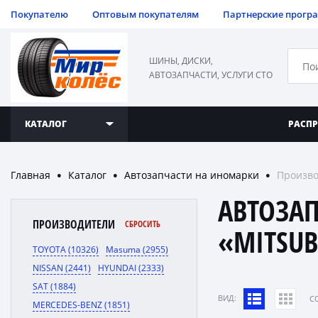
Покупателю
Оптовым покупателям
Партнерские прогр
ШИНЫ, ДИСКИ,
АВТОЗАПЧАСТИ, УСЛУГИ СТО
КАТАЛОГ
РАСП
Главная
Каталог
Автозапчасти на иномарки
Произво
●
●
●
АВТОЗА
ПРОИЗВОДИТЕЛИ
СБРОСИТЬ
«MITSUB
TOYOTA (10326)
Masuma (2955)
NISSAN (2441)
HYUNDAI (2333)
SAT (1884)
ВИД:
C
MERCEDES-BENZ (1851)