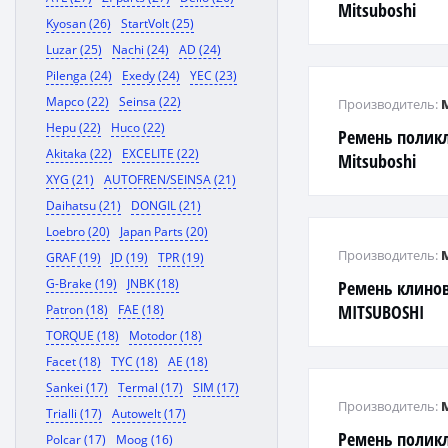
Mitsuboshi
Kyosan (26)
StartVolt (25)
Luzar (25)
Nachi (24)
AD (24)
Pilenga (24)
Exedy (24)
YEC (23)
Mapco (22)
Seinsa (22)
Производитель:
Hepu (22)
Huco (22)
Ремень полик
Akitaka (22)
EXCELITE (22)
Mitsuboshi
XYG (21)
AUTOFREN/SEINSA (21)
Daihatsu (21)
DONGIL (21)
Loebro (20)
Japan Parts (20)
Производитель:
GRAF (19)
JD (19)
TPR (19)
G-Brake (19)
JNBK (18)
Ремень клинов
MITSUBOSHI
Patron (18)
FAE (18)
TORQUE (18)
Motodor (18)
Facet (18)
TYC (18)
AE (18)
Sankei (17)
Termal (17)
SIM (17)
Производитель:
Trialli (17)
Autowelt (17)
Ремень полик
Polcar (17)
Moog (16)