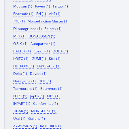
Mopisan (1)
Payen (1)
Feituo (1)
Roadsafe (1)
Rcl (1)
AKS (1)
TYB (1)
Morse/Friction Master (1)
Dl-autogruppe (1)
Seintex (1)
MRK (1)
DONALDSON (1)
O.S.K. (1)
Autopartner (1)
BALTEX (1)
Osram (1)
DODA (1)
KOITO (1)
IZUMI (1)
Kixx (1)
HILLPORT (1)
FAW Tokico (1)
Delta (1)
Devers (1)
Nakayama (1)
HDE (1)
Termotrans (1)
BaumAuto (1)
LORO (1)
Japko (1)
MBS (1)
INPART (1)
Comfortmat (1)
TIGAR (1)
MONGOOSE (1)
Ural (1)
Gallant (1)
AYWIPARTS (1)
KATSURO (1)