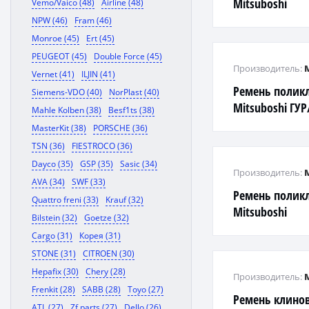
Mitsuboshi
Vemo/Vaico (48)
Airline (48)
NPW (46)
Fram (46)
Monroe (45)
Ert (45)
PEUGEOT (45)
Double Force (45)
Производитель:
Vernet (41)
ILJIN (41)
Ремень полик
Siemens-VDO (40)
NorPlast (40)
Mitsuboshi ГУР
Mahle Kolben (38)
Besf1ts (38)
MasterKit (38)
PORSCHE (36)
TSN (36)
FIESTROCO (36)
Dayco (35)
GSP (35)
Sasic (34)
Производитель:
AVA (34)
SWF (33)
Ремень полик
Quattro freni (33)
Krauf (32)
Mitsuboshi
Bilstein (32)
Goetze (32)
Cargo (31)
Корея (31)
STONE (31)
CITROEN (30)
Hepafix (30)
Chery (28)
Производитель:
Frenkit (28)
SABB (28)
Toyo (27)
Ремень клинов
ATL (27)
Zf parts (27)
Dello (26)