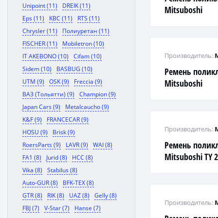
Unipoint (11)
DREIK (11)
Mitsuboshi
Eps (11)
KBC (11)
RTS (11)
Chrysler (11)
Полиуретан (11)
FISCHER (11)
Mobiletron (10)
Производитель:
IT AKEBONO (10)
Cifam (10)
Sidem (10)
BASBUG (10)
Ремень полик
UTM (9)
OSK (9)
Freccia (9)
Mitsuboshi
ВАЗ (Тольятти) (9)
Champion (9)
Japan Cars (9)
Metalcaucho (9)
K&F (9)
FRANCECAR (9)
Производитель:
HOSU (9)
Brisk (9)
Ремень полик
RoersParts (9)
LAVR (9)
WAI (8)
Mitsuboshi TY 2
FA1 (8)
Jurid (8)
HCC (8)
EJ25 Forester S
Vika (8)
Stabilus (8)
Auto-GUR (8)
BFK-TEX (8)
GTR (8)
RIK (8)
UAZ (8)
Gelly (8)
Производитель:
FBJ (7)
V-Star (7)
Hanse (7)