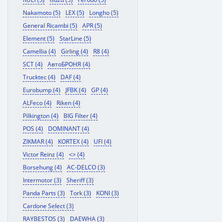
Nakamoto (5)
LEX (5)
Longho (5)
General Ricambi (5)
APR (5)
Element (5)
StarLine (5)
Camellia (4)
Girling (4)
R8 (4)
SCT (4)
АвтоБРОНЯ (4)
Trucktec (4)
DAF (4)
Eurobump (4)
JFBK (4)
GP (4)
ALFeco (4)
Riken (4)
Pilkington (4)
BIG Filter (4)
POS (4)
DOMINANT (4)
ZIKMAR (4)
KORTEX (4)
UFI (4)
Victor Reinz (4)
<> (4)
Borsehung (4)
AC-DELCO (3)
Intermotor (3)
Sheriff (3)
Panda Parts (3)
Tork (3)
KONI (3)
Cardone Select (3)
RAYBESTOS (3)
DAEWHA (3)