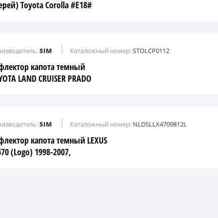
ерей) Toyota Corolla #E18#
.07- седан
изводитель:
SIM
Каталожный номер:
STOLCP0112
флектор капота темный
YOTA LAND CRUISER PRADO
01-2008
изводитель:
SIM
Каталожный номер:
NLDSLLX4709812L
флектор капота темный LEXUS
70 (Logo) 1998-2007,
DSLLX4709812L