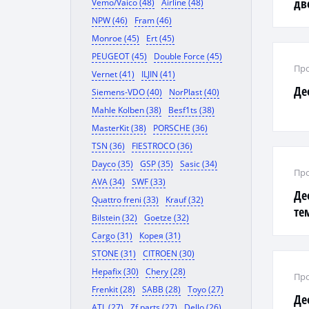
дв
Vemo/Vaico (48)
Airline (48)
NPW (46)
Fram (46)
Monroe (45)
Ert (45)
PEUGEOT (45)
Double Force (45)
Про
Vernet (41)
ILJIN (41)
Де
Siemens-VDO (40)
NorPlast (40)
Mahle Kolben (38)
Besf1ts (38)
MasterKit (38)
PORSCHE (36)
TSN (36)
FIESTROCO (36)
Dayco (35)
GSP (35)
Sasic (34)
Про
AVA (34)
SWF (33)
Де
Quattro freni (33)
Krauf (32)
те
Bilstein (32)
Goetze (32)
Cargo (31)
Корея (31)
STONE (31)
CITROEN (30)
Hepafix (30)
Chery (28)
Про
Frenkit (28)
SABB (28)
Toyo (27)
Де
ATL (27)
Zf parts (27)
Dello (26)