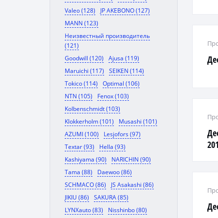
Valeo (128)
JP AKEBONO (127)
MANN (123)
Неизвестный производитель
Про
(121)
Де
Goodwill (120)
Ajusa (119)
Maruichi (117)
SEIKEN (114)
Tokico (114)
Optimal (106)
NTN (105)
Fenox (103)
Kolbenschmidt (103)
Про
Klokkerholm (101)
Musashi (101)
Де
AZUMI (100)
Lesjofors (97)
20
Textar (93)
Hella (93)
Kashiyama (90)
NARICHIN (90)
Tama (88)
Daewoo (86)
SCHMACO (86)
JS Asakashi (86)
Про
JIKIU (86)
SAKURA (85)
Де
LYNXauto (83)
Nisshinbo (80)