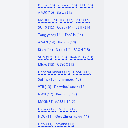
Bremi (16)
Zekkert (16)
TCL (16)
AKOK (15)
Seiwa (15)
MAHLE (15)
HKT (15)
ATS (15)
SUFIX (15)
Ocap (14)
BEHR (14)
Tong yang (14)
TopFils (14)
AISAN (14)
Bendix (14)
Kilen (14)
Nitto (14)
RAON (13)
SUN (13)
NT (13)
BodyParts (13)
Micro (13)
GLYCO (13)
General Motors (13)
DASHI (13)
Sailing (13)
Emmetec (13)
VTR (13)
Fiat/Alfa/Lancia (13)
NWB (12)
Pierburg (12)
MAGNETI MARELLI (12)
Glaser (12)
Metelli (12)
NDC (11)
Otto Zimermann (11)
E.co. (11)
Kayaba (11)