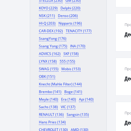
STELLOX (230)
GM (230)
KOYO (229)
Delphi (220)
NSK (211)
Denso (206)
HI-Q (203)
Nipparts (196)
Про
CAR-DEX (192)
TENACITY (177)
Де
SsangYong (176)
Ssang Yong (175)
INA (170)
ADVICS (162)
SKF (158)
LYNX (158)
555 (155)
Про
SWAG (155)
Mobis (153)
OBK (151)
Де
Knecht (Mahle Filter) (144)
Brembo (141)
Boge (141)
Meyle (140)
Era (140)
Api (140)
Sachs (138)
VIC (137)
Про
RENAULT (136)
Sangsin (135)
Де
Hans Pries (134)
CHEVROLET (130)
AMD (130)