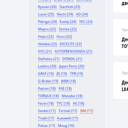
дв
Kyosan (26)
StartVolt (25)
'13
Luzar (25)
Nachi (24)
AD (24)
Pilenga (24)
Exedy (24)
YEC (23)
Mapco (22)
Seinsa (22)
Про
Hepu (22)
Huco (22)
Де
Akitaka (22)
EXCELITE (22)
TO
XYG (21)
AUTOFREN/SEINSA (21)
20
Daihatsu (21)
DONGIL (21)
Loebro (20)
Japan Parts (20)
Про
GRAF (19)
JD (19)
TPR (19)
G-Brake (19)
JNBK (18)
Де
LX4
Patron (18)
FAE (18)
NL
TORQUE (18)
Motodor (18)
Facet (18)
TYC (18)
AE (18)
Sankei (17)
Termal (17)
SIM (17)
Trialli (17)
Autowelt (17)
Polcar (17)
Moog (16)