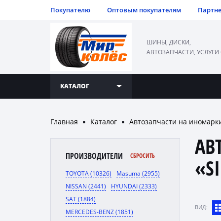
Покупателю
Оптовым покупателям
Партн
ШИНЫ, ДИСКИ,
АВТОЗАПЧАСТИ, УСЛУГИ
КАТАЛОГ
Главная
Каталог
Автозапчасти на иномарк
●
●
АВ
ПРОИЗВОДИТЕЛИ
СБРОСИТЬ
«S
TOYOTA (10326)
Masuma (2955)
NISSAN (2441)
HYUNDAI (2333)
SAT (1884)
ВИД:
MERCEDES-BENZ (1851)