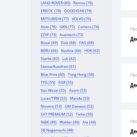
LAND ROVER (80)
Remsa (79)
ERISTIC (79)
GOODYEAR (79)
MITSUBISHI (77)
VOLVO (76)
Aisin (76)
GKN (75)
Corteco (74)
Про
ZZVF (73)
Avantech (73)
Де
Bosal (69)
Dolz (68)
FAG (68)
BERU (66)
Novline (66)
HDK (62)
Starke (62)
Luk (62)
Seinsa/Autofren (61)
Blue Print (60)
Tong Hong (58)
Про
TYG (55)
EGR (55)
Деф
Van Wezel (55)
Asam (53)
Lucas/TRW (53)
Mando (53)
Nissens (53)
GM Daewoo (52)
SAT PREMIUM (52)
Taiho (50)
Про
NiBK (49)
Wahler (49)
Ate (49)
SB Nagamochi (48)
Де