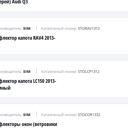
ерей) Audi Q3
изводитель:
SIM
Каталожный номер:
STORAV1312
флектор капота RAV4 2013-
изводитель:
SIM
Каталожный номер:
STOLCP1312
флектор капота LC150 2013-
мный
изводитель:
SIM
Каталожный номер:
STOCOR1332
флекторы окон (ветровики