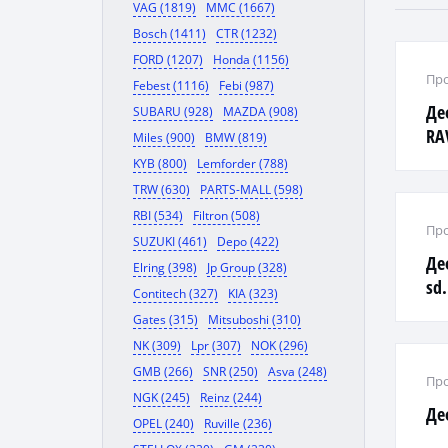
VAG (1819)
MMC (1667)
Bosch (1411)
CTR (1232)
FORD (1207)
Honda (1156)
Про
Febest (1116)
Febi (987)
Де
SUBARU (928)
MAZDA (908)
RA
Miles (900)
BMW (819)
KYB (800)
Lemforder (788)
TRW (630)
PARTS-MALL (598)
RBI (534)
Filtron (508)
Про
SUZUKI (461)
Depo (422)
Де
Elring (398)
Jp Group (328)
sd.
Contitech (327)
KIA (323)
Gates (315)
Mitsuboshi (310)
NK (309)
Lpr (307)
NOK (296)
GMB (266)
SNR (250)
Asva (248)
Про
NGK (245)
Reinz (244)
Де
OPEL (240)
Ruville (236)