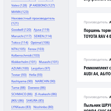
Skoda Octavia, 
Valeo (128)
JP AKEBONO (127)
04>
MANN (123)
Неизвестный производитель
Производитель:
(121)
Поршень торм
Goodwill (120)
Ajusa (119)
TOYOTA RAV 4 0
Maruichi (117)
SEIKEN (114)
Tokico (114)
Optimal (106)
NTN (105)
Fenox (103)
Kolbenschmidt (103)
Производитель:
Klokkerholm (101)
Musashi (101)
Ремкомплект с
AZUMI (100)
Lesjofors (97)
AUDI A4, A6/
Textar (93)
Hella (93)
IV/OPEL ASTRA 
Kashiyama (90)
NARICHIN (90)
Tama (88)
Daewoo (86)
SCHMACO (86)
JS Asakashi (86)
Производитель:
JIKIU (86)
SAKURA (85)
Пыльник ШРУС
LYNXauto (83)
Nisshinbo (80)