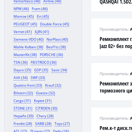
QASHQAI 1.5D2
Vemo/Vaico (48)
Airline (48)
NPW (46)
Fram (46)
Monroe (45)
Ert (45)
PEUGEOT (45)
Double Force (45)
Производитель:
Vernet (41)
ILJIN (41)
Ремкомплект г
Siemens-VDO (40)
NorPlast (40)
Jazz 02> без п
Mahle Kolben (38)
Besf1ts (38)
MasterKit (38)
PORSCHE (36)
TSN (36)
FIESTROCO (36)
Dayco (35)
GSP (35)
Sasic (34)
Производитель:
AVA (34)
SWF (33)
Ремкомплект 
Quattro freni (33)
Krauf (32)
тормозного ци
Bilstein (32)
Goetze (32)
Camry/Carina II
Cargo (31)
Корея (31)
STONE (31)
CITROEN (30)
Hepafix (30)
Chery (28)
Производитель:
Frenkit (28)
SABB (28)
Toyo (27)
Рем.к-т диск.т
ATL (27)
Zf parts (27)
Dello (26)