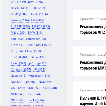
VAG (1819)
MMC (1667)
Bosch (1411)
CTR (1232)
FORD (1207)
Honda (1156)
Производитель:
Febest (1116)
Febi (987)
Ремкомплект 
SUBARU (928)
MAZDA (908)
тормозов VITZ 
Miles (900)
BMW (819)
NZT260 '04- F
KYB (800)
Lemforder (788)
TRW (630)
PARTS-MALL (598)
RBI (534)
Filtron (508)
Производитель:
SUZUKI (461)
Depo (422)
Ремкомплект 
Elring (398)
Jp Group (328)
тормозов MMC 
Contitech (327)
KIA (323)
Gates (315)
Mitsuboshi (310)
NK (309)
Lpr (307)
NOK (296)
GMB (266)
SNR (250)
Asva (248)
Производитель:
NGK (245)
Reinz (244)
Пыльник ШРУС
OPEL (240)
Ruville (236)
наружн. Audi A