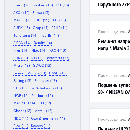
наружного ZZE1
Bremi (16)
Zekkert (16)
TCL (16)
AKOK (15)
Seiwa (15)
MAHLE (15)
HKT (15)
ATS (15)
SUFIX (15)
Ocap (14)
BEHR (14)
Производитель:
Tong yang (14)
TopFils (14)
Рем.к-кт напра
AISAN (14)
Bendix (14)
напр.\ Mazda 3
Kilen (14)
Nitto (14)
RAON (13)
SUN (13)
NT (13)
BodyParts (13)
Micro (13)
GLYCO (13)
General Motors (13)
DASHI (13)
Производитель:
Sailing (13)
Emmetec (13)
Поршень суппо
VTR (13)
Fiat/Alfa/Lancia (13)
90- / NISSAN Q
NWB (12)
Pierburg (12)
MAGNETI MARELLI (12)
Glaser (12)
Metelli (12)
NDC (11)
Otto Zimermann (11)
Производитель:
E.co. (11)
Kayaba (11)
Пыльник ШРУСа