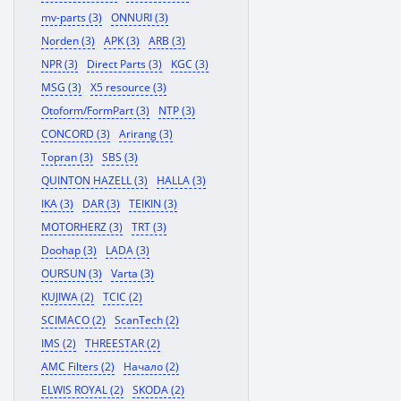
mv-parts (3)
ONNURI (3)
Norden (3)
APK (3)
ARB (3)
NPR (3)
Direct Parts (3)
KGC (3)
MSG (3)
X5 resource (3)
Otoform/FormPart (3)
NTP (3)
CONCORD (3)
Arirang (3)
Topran (3)
SBS (3)
QUINTON HAZELL (3)
HALLA (3)
IKA (3)
DAR (3)
TEIKIN (3)
MOTORHERZ (3)
TRT (3)
Doohap (3)
LADA (3)
OURSUN (3)
Varta (3)
KUJIWA (2)
TCIC (2)
SCIMACO (2)
ScanTech (2)
IMS (2)
THREESTAR (2)
AMC Filters (2)
Начало (2)
ELWIS ROYAL (2)
SKODA (2)