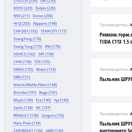
STELLOX (230)
GM (230)
Polo 99-, Golf 
KOYO (229)
Delphi (220)
хомуты
NSK (211)
Denso (206)
HI-Q (203)
Nipparts (196)
Производитель:
CAR-DEX (192)
TENACITY (177)
Ремком.торм.с
SsangYong (176)
TIIDA C11X 1.5 
Ssang Yong (175)
INA (170)
суппорт)
ADVICS (162)
SKF (158)
LYNX (158)
555 (155)
Производитель:
SWAG (155)
Mobis (153)
OBK (151)
Пыльник ШРУС
Knecht (Mahle Filter) (144)
Brembo (141)
Boge (141)
Meyle (140)
Era (140)
Api (140)
Sachs (138)
VIC (137)
Производитель:
RENAULT (136)
Sangsin (135)
Пыльник ШРУС
Hans Pries (134)
внутреннего Sea
CHEVROLET (130)
AMD (130)