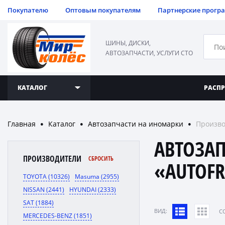
Покупателю
Оптовым покупателям
Партнерские прогр
ШИНЫ, ДИСКИ,
АВТОЗАПЧАСТИ, УСЛУГИ СТО
КАТАЛОГ
РАСП
Главная
Каталог
Автозапчасти на иномарки
Произво
●
●
●
АВТОЗА
ПРОИЗВОДИТЕЛИ
СБРОСИТЬ
«AUTOFR
TOYOTA (10326)
Masuma (2955)
NISSAN (2441)
HYUNDAI (2333)
SAT (1884)
ВИД:
C
MERCEDES-BENZ (1851)