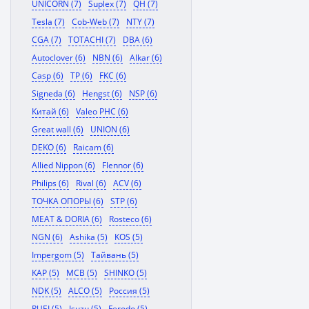
UNICORN (7)
Suplex (7)
QH (7)
Tesla (7)
Cob-Web (7)
NTY (7)
CGA (7)
TOTACHI (7)
DBA (6)
Autoclover (6)
NBN (6)
Alkar (6)
Casp (6)
TP (6)
FKC (6)
Signeda (6)
Hengst (6)
NSP (6)
Китай (6)
Valeo PHC (6)
Great wall (6)
UNION (6)
DEKO (6)
Raicam (6)
Allied Nippon (6)
Flennor (6)
Philips (6)
Rival (6)
ACV (6)
ТОЧКА ОПОРЫ (6)
STP (6)
MEAT & DORIA (6)
Rosteco (6)
NGN (6)
Ashika (5)
KOS (5)
Impergom (5)
Тайвань (5)
KAP (5)
MCB (5)
SHINKO (5)
NDK (5)
ALCO (5)
Россия (5)
RUEI (5)
Isuzu (5)
Ferodo (5)