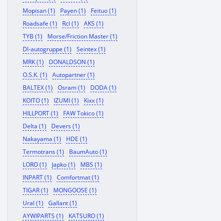
Mopisan (1)
Payen (1)
Feituo (1)
Roadsafe (1)
Rcl (1)
AKS (1)
TYB (1)
Morse/Friction Master (1)
Dl-autogruppe (1)
Seintex (1)
MRK (1)
DONALDSON (1)
O.S.K. (1)
Autopartner (1)
BALTEX (1)
Osram (1)
DODA (1)
KOITO (1)
IZUMI (1)
Kixx (1)
HILLPORT (1)
FAW Tokico (1)
Delta (1)
Devers (1)
Nakayama (1)
HDE (1)
Termotrans (1)
BaumAuto (1)
LORO (1)
Japko (1)
MBS (1)
INPART (1)
Comfortmat (1)
TIGAR (1)
MONGOOSE (1)
Ural (1)
Gallant (1)
AYWIPARTS (1)
KATSURO (1)