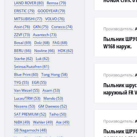
HONDA CIVIC 01
LAND ROVER (80)
Remsa (79)
ERISTIC (79)
GOODYEAR (79)
MITSUBISHI (77)
VOLVO (76)
Aisin (76)
GKN (75)
Corteco (74)
Производитель:
ZZVF (73)
Avantech (73)
Пыльник ШРУС
Bosal (69)
Dolz (68)
FAG (68)
W168 наруж.
BERU (66)
Novline (66)
HDK (62)
Starke (62)
Luk (62)
Seinsa/Autofren (61)
Blue Print (60)
Tong Hong (58)
Производитель:
TYG (55)
EGR (55)
Пыльник шруса
Van Wezel (55)
Asam (53)
наружный FR 
Lucas/TRW (53)
Mando (53)
XC90 03-
Nissens (53)
GM Daewoo (52)
SAT PREMIUM (52)
Taiho (50)
Производитель:
NiBK (49)
Wahler (49)
Ate (49)
SB Nagamochi (48)
Пыльник ШРУСа