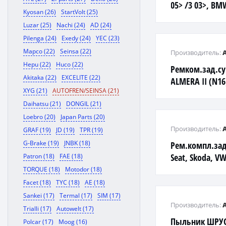
05> /3 03>, BMW
Kyosan (26)
StartVolt (25)
(Ate) на 1 супп
Luzar (25)
Nachi (24)
AD (24)
Pilenga (24)
Exedy (24)
YEC (23)
Mapco (22)
Seinsa (22)
Производитель:
Hepu (22)
Huco (22)
Ремком.зад.су
Akitaka (22)
EXCELITE (22)
ALMERA II (N1
XYG (21)
AUTOFREN/SEINSA (21)
(N16)/ALMERA 
Daihatsu (21)
DONGIL (21)
(V10)/PRIMERA
Loebro (20)
Japan Parts (20)
Производитель:
GRAF (19)
JD (19)
TPR (19)
G-Brake (19)
JNBK (18)
Рем.компл.зад
Seat, Skoda, V
Patron (18)
FAE (18)
80/90 87-
TORQUE (18)
Motodor (18)
Facet (18)
TYC (18)
AE (18)
Sankei (17)
Termal (17)
SIM (17)
Производитель:
Trialli (17)
Autowelt (17)
Пыльник ШРУС
Polcar (17)
Moog (16)