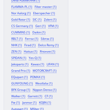
Delta Autotechnik (1)
FLAMMA-PL (1)
Filter master (1)
Nor Aalorg (1)
Eberspecher (1)
Gold Rotor (1)
SIC (1)
Zolert (1)
CS Germany (1)
Geri (1)
VFM (1)
CUMMINS (1)
Daikin (1)
RBLT (1)
Ferroz (1)
Sibтэк (1)
NHK (1)
Firad (1)
Delco Remy (1)
ZEN (1)
Haituo (1)
Япония (1)
SPIDAN (1)
Yes-Q (1)
Jakoparts (1)
Камаз (1)
LIFAN (1)
Grand Prix (1)
MOTORCRAFT (1)
EQuipart (1)
POMAX (1)
GUNYOUNG (1)
Westfalia (1)
BFK Group (1)
Nippon Denso (1)
Walker (1)
Garrett (1)
CF (1)
Fte (1)
Janmor (1)
KOJIN (1)
Autopart (1)
Mfilter (1)