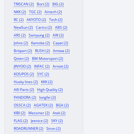
TRISCAN (2)
Bort (2)
BIG (2)
NKK (2)
TGC (2)
Airtech (2)
RC (2)
AKYOTO (2)
Tesh (2)
NewSun (2)
Carico (2)
ABS (2)
ARS (2)
Samyung (2)
AW (2)
Johns (2)
Kamoka (2)
Capat (2)
Britpart (2)
RUSH (2)
Amiwa (2)
Qsten (2)
BM-Motorsport (2)
JINYOO (2)
INFAC (2)
Arnott (2)
KOS/POS (2)
SYC (2)
Husky lines (2)
KKK (2)
Alfi Parts (2)
High Quality (2)
PANDORA (2)
longfei (2)
OSSCA (2)
AGATEK (2)
BGA (2)
KIBI (2)
Messmer (2)
Atek (2)
FLAG (2)
Jeenice (2)
SKY (2)
ROADRUNNER (2)
Stron (2)