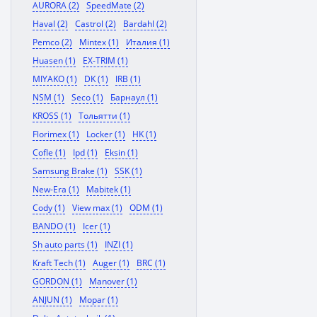
AURORA (2)
SpeedMate (2)
Haval (2)
Castrol (2)
Bardahl (2)
Pemco (2)
Mintex (1)
Италия (1)
Huasen (1)
EX-TRIM (1)
MIYAKO (1)
DK (1)
IRB (1)
NSM (1)
Seco (1)
Барнаул (1)
KROSS (1)
Тольятти (1)
Florimex (1)
Locker (1)
HK (1)
Cofle (1)
Ipd (1)
Eksin (1)
Samsung Brake (1)
SSK (1)
New-Era (1)
Mabitek (1)
Cody (1)
View max (1)
ODM (1)
BANDO (1)
Icer (1)
Sh auto parts (1)
INZI (1)
Kraft Tech (1)
Auger (1)
BRC (1)
GORDON (1)
Manover (1)
ANJUN (1)
Mopar (1)