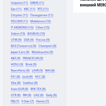
Unipoint (11)
DREIK (11)
внешний MERC
Eps (11)
KBC (11)
RTS (11)
Chrysler (11)
Полиуретан (11)
FISCHER (11)
Mobiletron (10)
IT AKEBONO (10)
Cifam (10)
Sidem (10)
BASBUG (10)
UTM (9)
OSK (9)
Freccia (9)
ВАЗ (Тольятти) (9)
Champion (9)
Japan Cars (9)
Metalcaucho (9)
K&F (9)
FRANCECAR (9)
HOSU (9)
Brisk (9)
RoersParts (9)
LAVR (9)
WAI (8)
FA1 (8)
Jurid (8)
HCC (8)
Vika (8)
Stabilus (8)
Auto-GUR (8)
BFK-TEX (8)
GTR (8)
RIK (8)
UAZ (8)
Gelly (8)
FBJ (7)
V-Star (7)
Hanse (7)