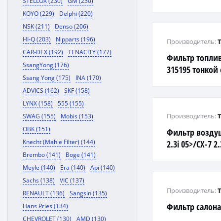
STELLOX (230)
GM (230)
KOYO (229)
Delphi (220)
NSK (211)
Denso (206)
HI-Q (203)
Nipparts (196)
Производитель:
CAR-DEX (192)
TENACITY (177)
Фильтр топлив
SsangYong (176)
315195 тонкой
Ssang Yong (175)
INA (170)
гайку) (инж.)
ADVICS (162)
SKF (158)
LYNX (158)
555 (155)
Производитель:
SWAG (155)
Mobis (153)
OBK (151)
Фильтр возду
Knecht (Mahle Filter) (144)
2.3i 05>/CX-7 
DISITurbo/2.2D
Brembo (141)
Boge (141)
Meyle (140)
Era (140)
Api (140)
Sachs (138)
VIC (137)
Производитель:
RENAULT (136)
Sangsin (135)
Фильтр салона
Hans Pries (134)
CHEVROLET (130)
AMD (130)