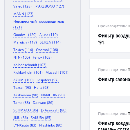
Valeo (128)
JP AKEBONO (127)
MANN (123)
Неизвестный производитель
Производитель:
(121)
Фильтр воздуш
Goodwill (120)
Ajusa (119)
'91-
Maruichi (117)
SEIKEN (114)
Tokico (114)
Optimal (106)
NTN (105)
Fenox (103)
Kolbenschmidt (103)
Производитель:
Klokkerholm (101)
Musashi (101)
Фильтр салона 
AZUMI (100)
Lesjofors (97)
Textar (93)
Hella (93)
Kashiyama (90)
NARICHIN (90)
Tama (88)
Daewoo (86)
SCHMACO (86)
JS Asakashi (86)
Производитель:
JIKIU (86)
SAKURA (85)
Фильтр возду
LYNXauto (83)
Nisshinbo (80)