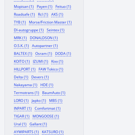
Mopisan (1)
Payen (1)
Feituo (1)
Roadsafe (1)
Rcl (1)
AKS (1)
TYB (1)
Morse/Friction Master (1)
Dl-autogruppe (1)
Seintex (1)
MRK (1)
DONALDSON (1)
O.S.K. (1)
Autopartner (1)
BALTEX (1)
Osram (1)
DODA (1)
KOITO (1)
IZUMI (1)
Kixx (1)
HILLPORT (1)
FAW Tokico (1)
Delta (1)
Devers (1)
Nakayama (1)
HDE (1)
Termotrans (1)
BaumAuto (1)
LORO (1)
Japko (1)
MBS (1)
INPART (1)
Comfortmat (1)
TIGAR (1)
MONGOOSE (1)
Ural (1)
Gallant (1)
AYWIPARTS (1)
KATSURO (1)