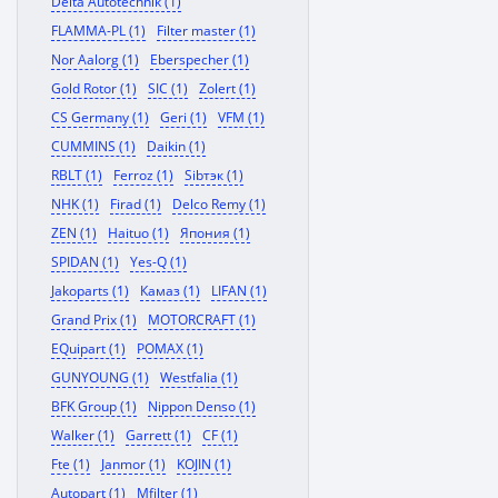
Delta Autotechnik (1)
FLAMMA-PL (1)
Filter master (1)
Nor Aalorg (1)
Eberspecher (1)
Gold Rotor (1)
SIC (1)
Zolert (1)
CS Germany (1)
Geri (1)
VFM (1)
CUMMINS (1)
Daikin (1)
RBLT (1)
Ferroz (1)
Sibтэк (1)
NHK (1)
Firad (1)
Delco Remy (1)
ZEN (1)
Haituo (1)
Япония (1)
SPIDAN (1)
Yes-Q (1)
Jakoparts (1)
Камаз (1)
LIFAN (1)
Grand Prix (1)
MOTORCRAFT (1)
EQuipart (1)
POMAX (1)
GUNYOUNG (1)
Westfalia (1)
BFK Group (1)
Nippon Denso (1)
Walker (1)
Garrett (1)
CF (1)
Fte (1)
Janmor (1)
KOJIN (1)
Autopart (1)
Mfilter (1)