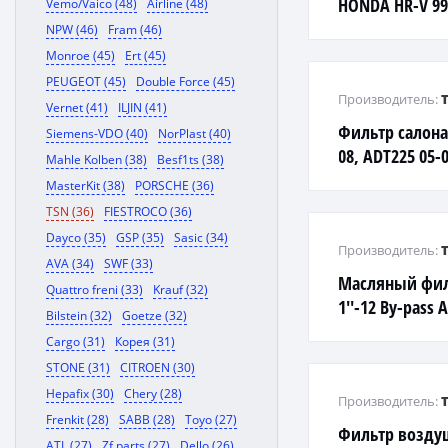
HONDA HR-V 99-
Vemo/Vaico (48)
Airline (48)
NPW (46)
Fram (46)
Monroe (45)
Ert (45)
PEUGEOT (45)
Double Force (45)
Производитель:
Vernet (41)
ILJIN (41)
Фильтр салона 
Siemens-VDO (40)
NorPlast (40)
08, ADT225 05-0
Mahle Kolben (38)
Besf1ts (38)
Corolla ZZE120 
MasterKit (38)
PORSCHE (36)
TSN (36)
FIESTROCO (36)
Dayco (35)
GSP (35)
Sasic (34)
Производитель:
AVA (34)
SWF (33)
Масляный фил
Quattro freni (33)
Krauf (32)
1''-12 By-pass 
Bilstein (32)
Goetze (32)
1700 - 3300. Va
Cargo (31)
Корея (31)
STONE (31)
CITROEN (30)
Hepafix (30)
Chery (28)
Производитель:
Frenkit (28)
SABB (28)
Toyo (27)
Фильтр возду
ATL (27)
Zf parts (27)
Dello (26)