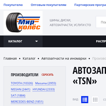
Покупателю
Оптовым покупателям
Партнерские прогр
ШИНЫ, ДИСКИ,
АВТОЗАПЧАСТИ, УСЛУГИ СТО
КАТАЛОГ
РАСП
Главная
Каталог
Автозапчасти на иномарки
Произво
●
●
●
АВТОЗА
ПРОИЗВОДИТЕЛИ
СБРОСИТЬ
«TSN»
TOYOTA (10326)
Masuma (2955)
NISSAN (2441)
HYUNDAI (2333)
SAT (1884)
ВИД:
C
MERCEDES-BENZ (1851)