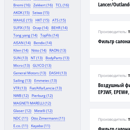
Lancer/Outlande
Bremi (16)
Zekkert (16)
TCL (16)
AKOK (15)
Seiwa (15)
MAHLE (15)
HKT (15)
ATS (15)
SUFIX (15)
Ocap (14)
BEHR (14)
Производитель:
Tong yang (14)
TopFils (14)
Фильтр салона
AISAN (14)
Bendix (14)
Kilen (14)
Nitto (14)
RAON (13)
SUN (13)
NT (13)
BodyParts (13)
Micro (13)
GLYCO (13)
General Motors (13)
DASHI (13)
Производитель:
Sailing (13)
Emmetec (13)
Воздушный ф
VTR (13)
Fiat/Alfa/Lancia (13)
EP3WF, EPEW#,
NWB (12)
Pierburg (12)
MAGNETI MARELLI (12)
Glaser (12)
Metelli (12)
NDC (11)
Otto Zimermann (11)
Производитель:
E.co. (11)
Kayaba (11)
Фильтр салона