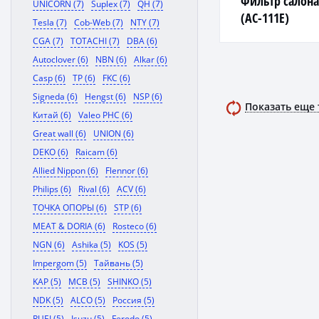
Фильтр салон
UNICORN (7)
Suplex (7)
QH (7)
(AC-111E)
Tesla (7)
Cob-Web (7)
NTY (7)
CGA (7)
TOTACHI (7)
DBA (6)
Autoclover (6)
NBN (6)
Alkar (6)
Casp (6)
TP (6)
FKC (6)
Signeda (6)
Hengst (6)
NSP (6)
Показать еще
Китай (6)
Valeo PHC (6)
Great wall (6)
UNION (6)
DEKO (6)
Raicam (6)
Allied Nippon (6)
Flennor (6)
Philips (6)
Rival (6)
ACV (6)
ТОЧКА ОПОРЫ (6)
STP (6)
MEAT & DORIA (6)
Rosteco (6)
NGN (6)
Ashika (5)
KOS (5)
Impergom (5)
Тайвань (5)
KAP (5)
MCB (5)
SHINKO (5)
NDK (5)
ALCO (5)
Россия (5)
RUEI (5)
Isuzu (5)
Ferodo (5)