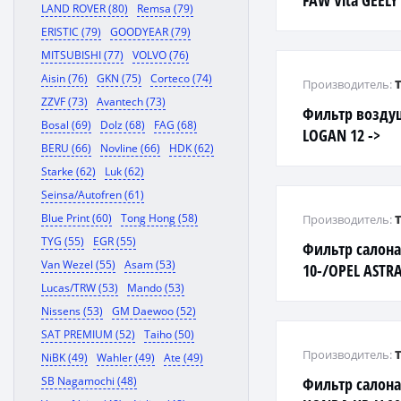
FAW Vita GEELY
LAND ROVER (80)
Remsa (79)
VI Move Sirion 
ERISTIC (79)
GOODYEAR (79)
MITSUBISHI (77)
VOLVO (76)
Aisin (76)
GKN (75)
Corteco (74)
Производитель:
ZZVF (73)
Avantech (73)
Фильтр возду
Bosal (69)
Dolz (68)
FAG (68)
LOGAN 12 ->
BERU (66)
Novline (66)
HDK (62)
Starke (62)
Luk (62)
Seinsa/Autofren (61)
Blue Print (60)
Tong Hong (58)
Производитель:
TYG (55)
EGR (55)
Фильтр салона
Van Wezel (55)
Asam (53)
10-/OPEL ASTRA
Lucas/TRW (53)
Mando (53)
Nissens (53)
GM Daewoo (52)
SAT PREMIUM (52)
Taiho (50)
Производитель:
NiBK (49)
Wahler (49)
Ate (49)
SB Nagamochi (48)
Фильтр салона