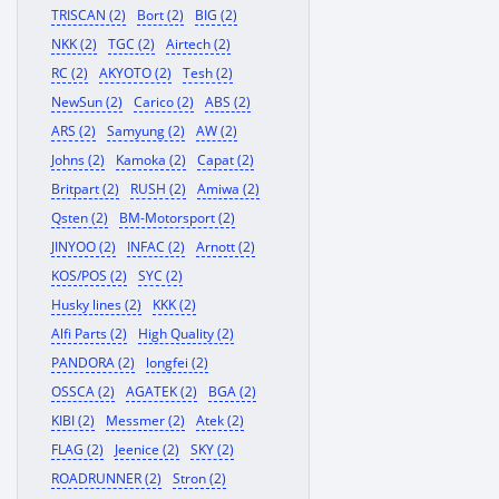
TRISCAN (2)
Bort (2)
BIG (2)
NKK (2)
TGC (2)
Airtech (2)
RC (2)
AKYOTO (2)
Tesh (2)
NewSun (2)
Carico (2)
ABS (2)
ARS (2)
Samyung (2)
AW (2)
Johns (2)
Kamoka (2)
Capat (2)
Britpart (2)
RUSH (2)
Amiwa (2)
Qsten (2)
BM-Motorsport (2)
JINYOO (2)
INFAC (2)
Arnott (2)
KOS/POS (2)
SYC (2)
Husky lines (2)
KKK (2)
Alfi Parts (2)
High Quality (2)
PANDORA (2)
longfei (2)
OSSCA (2)
AGATEK (2)
BGA (2)
KIBI (2)
Messmer (2)
Atek (2)
FLAG (2)
Jeenice (2)
SKY (2)
ROADRUNNER (2)
Stron (2)