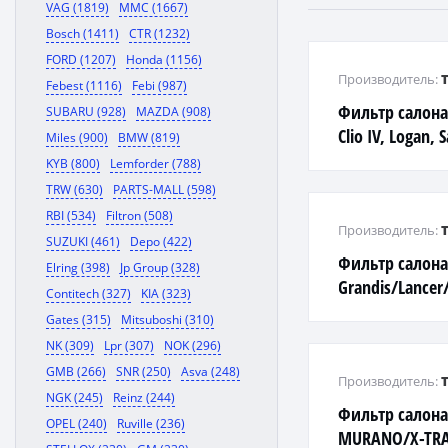
VAG (1819)
MMC (1667)
Bosch (1411)
CTR (1232)
FORD (1207)
Honda (1156)
Производитель:
Febest (1116)
Febi (987)
Фильтр салона
SUBARU (928)
MAZDA (908)
Clio IV, Logan, 
Miles (900)
BMW (819)
KYB (800)
Lemforder (788)
TRW (630)
PARTS-MALL (598)
RBI (534)
Filtron (508)
Производитель:
SUZUKI (461)
Depo (422)
Фильтр салона 
Elring (398)
Jp Group (328)
Grandis/Lancer
Contitech (327)
KIA (323)
03>
Gates (315)
Mitsuboshi (310)
NK (309)
Lpr (307)
NOK (296)
GMB (266)
SNR (250)
Asva (248)
Производитель:
NGK (245)
Reinz (244)
Фильтр салона
OPEL (240)
Ruville (236)
MURANO/X-TRA