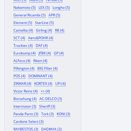
Nakamoto (5)
LEX (5)
Longho (5)
General Ricambi (5)
APR (5)
Element (5)
StarLine (5)
Camellia (4)
Girling (4)
R8 (4)
SCT (4)
АвтоБРОНЯ (4)
Trucktec (4)
DAF (4)
Eurobump (4)
JFBK (4)
GP (4)
ALFeco (4)
Riken (4)
Pilkington (4)
BIG Filter (4)
POS (4)
DOMINANT (4)
ZIKMAR (4)
KORTEX (4)
UFI (4)
Victor Reinz (4)
<> (4)
Borsehung (4)
AC-DELCO (3)
Intermotor (3)
Sheriff (3)
Panda Parts (3)
Tork (3)
KONI (3)
Cardone Select (3)
RAYBESTOS (3)
DAEWHA (3)