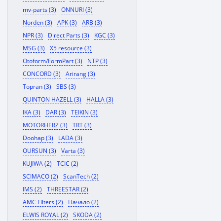
mv-parts (3)
ONNURI (3)
Norden (3)
APK (3)
ARB (3)
NPR (3)
Direct Parts (3)
KGC (3)
MSG (3)
X5 resource (3)
Otoform/FormPart (3)
NTP (3)
CONCORD (3)
Arirang (3)
Topran (3)
SBS (3)
QUINTON HAZELL (3)
HALLA (3)
IKA (3)
DAR (3)
TEIKIN (3)
MOTORHERZ (3)
TRT (3)
Doohap (3)
LADA (3)
OURSUN (3)
Varta (3)
KUJIWA (2)
TCIC (2)
SCIMACO (2)
ScanTech (2)
IMS (2)
THREESTAR (2)
AMC Filters (2)
Начало (2)
ELWIS ROYAL (2)
SKODA (2)