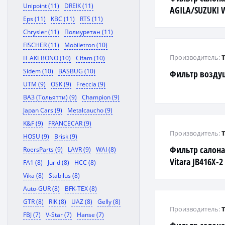
Unipoint (11)
DREIK (11)
AGILA/SUZUKI
Eps (11)
KBC (11)
RTS (11)
Chrysler (11)
Полиуретан (11)
FISCHER (11)
Mobiletron (10)
Производитель:
IT AKEBONO (10)
Cifam (10)
Sidem (10)
BASBUG (10)
Фильтр воздуш
UTM (9)
OSK (9)
Freccia (9)
ВАЗ (Тольятти) (9)
Champion (9)
Japan Cars (9)
Metalcaucho (9)
K&F (9)
FRANCECAR (9)
Производитель:
HOSU (9)
Brisk (9)
Фильтр салона
RoersParts (9)
LAVR (9)
WAI (8)
Vitara JB416X-2
FA1 (8)
Jurid (8)
HCC (8)
Vika (8)
Stabilus (8)
Auto-GUR (8)
BFK-TEX (8)
GTR (8)
RIK (8)
UAZ (8)
Gelly (8)
Производитель:
FBJ (7)
V-Star (7)
Hanse (7)