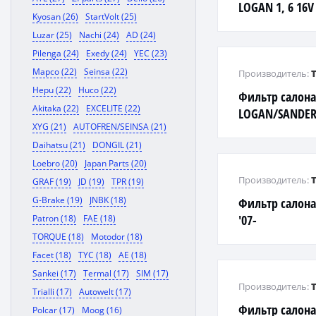
LOGAN 1, 6 16V 
Kyosan (26)
StartVolt (25)
SANDERO 1, 6, 
Luzar (25)
Nachi (24)
AD (24)
K4J780 '00-'
Pilenga (24)
Exedy (24)
YEC (23)
Mapco (22)
Seinsa (22)
Производитель:
Hepu (22)
Huco (22)
Фильтр салона
Akitaka (22)
EXCELITE (22)
LOGAN/SANDER
XYG (21)
AUTOFREN/SEINSA (21)
1.6/1.5DCI 04,
Daihatsu (21)
DONGIL (21)
Loebro (20)
Japan Parts (20)
Производитель:
GRAF (19)
JD (19)
TPR (19)
G-Brake (19)
JNBK (18)
Фильтр салона
'07-
Patron (18)
FAE (18)
TORQUE (18)
Motodor (18)
Facet (18)
TYC (18)
AE (18)
Sankei (17)
Termal (17)
SIM (17)
Производитель:
Trialli (17)
Autowelt (17)
Фильтр салона 
Polcar (17)
Moog (16)