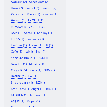
AURORA (2)
SpeedMate (2)
Haval (2)
Castrol (2)
Bardahl (2)
Pemco (2)
Mintex (1)
Италия (1)
Huasen (1)
EX-TRIM (1)
MIYAKO (1)
DK (1)
IRB (1)
NSM (1)
Seco (1)
Барнаул (1)
KROSS (1)
Тольятти (1)
Florimex (1)
Locker (1)
HK (1)
Cofle (1)
Ipd (1)
Eksin (1)
Samsung Brake (1)
SSK (1)
New-Era (1)
Mabitek (1)
Cody (1)
View max (1)
ODM (1)
BANDO (1)
Icer (1)
Sh auto parts (1)
INZI (1)
Kraft Tech (1)
Auger (1)
BRC (1)
GORDON (1)
Manover (1)
ANJUN (1)
Mopar (1)