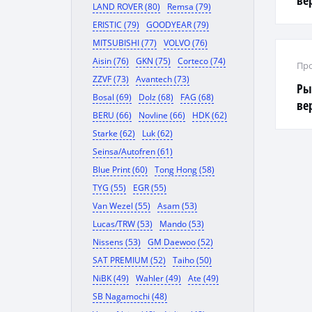
ве
LAND ROVER (80)
Remsa (79)
ERISTIC (79)
GOODYEAR (79)
MITSUBISHI (77)
VOLVO (76)
Aisin (76)
GKN (75)
Corteco (74)
Про
ZZVF (73)
Avantech (73)
Ры
Bosal (69)
Dolz (68)
FAG (68)
ве
BERU (66)
Novline (66)
HDK (62)
Starke (62)
Luk (62)
Seinsa/Autofren (61)
Blue Print (60)
Tong Hong (58)
TYG (55)
EGR (55)
Van Wezel (55)
Asam (53)
Lucas/TRW (53)
Mando (53)
Nissens (53)
GM Daewoo (52)
SAT PREMIUM (52)
Taiho (50)
NiBK (49)
Wahler (49)
Ate (49)
SB Nagamochi (48)