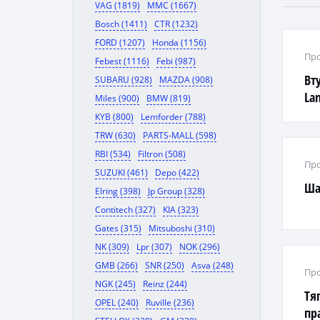
VAG (1819)
MMC (1667)
Bosch (1411)
CTR (1232)
FORD (1207)
Honda (1156)
Про
Febest (1116)
Febi (987)
Вт
SUBARU (928)
MAZDA (908)
La
Miles (900)
BMW (819)
KYB (800)
Lemforder (788)
TRW (630)
PARTS-MALL (598)
RBI (534)
Filtron (508)
Про
SUZUKI (461)
Depo (422)
Ша
Elring (398)
Jp Group (328)
Contitech (327)
KIA (323)
Gates (315)
Mitsuboshi (310)
NK (309)
Lpr (307)
NOK (296)
GMB (266)
SNR (250)
Asva (248)
Про
NGK (245)
Reinz (244)
Тя
OPEL (240)
Ruville (236)
пр