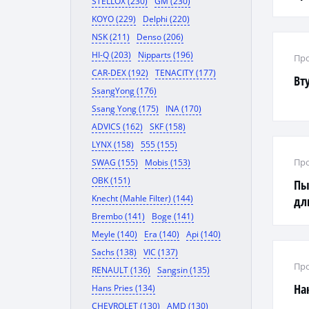
STELLOX (230)
GM (230)
KOYO (229)
Delphi (220)
NSK (211)
Denso (206)
HI-Q (203)
Nipparts (196)
Про
CAR-DEX (192)
TENACITY (177)
Вт
SsangYong (176)
Ssang Yong (175)
INA (170)
ADVICS (162)
SKF (158)
LYNX (158)
555 (155)
Про
SWAG (155)
Mobis (153)
OBK (151)
Пы
Knecht (Mahle Filter) (144)
дл
Brembo (141)
Boge (141)
Meyle (140)
Era (140)
Api (140)
Sachs (138)
VIC (137)
Про
RENAULT (136)
Sangsin (135)
На
Hans Pries (134)
CHEVROLET (130)
AMD (130)