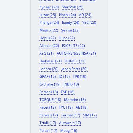
Kyosan (26)
StartVolt (25)
Luzar (25)
Nachi (24)
AD (24)
Pilenga (24)
Exedy (24)
YEC (23)
Mapco (22)
Seinsa (22)
Hepu (22)
Huco (22)
Akitaka (22)
EXCELITE (22)
XYG (21)
AUTOFREN/SEINSA (21)
Daihatsu (21)
DONGIL (21)
Loebro (20)
Japan Parts (20)
GRAF (19)
JD (19)
TPR (19)
G-Brake (19)
JNBK (18)
Patron (18)
FAE (18)
TORQUE (18)
Motodor (18)
Facet (18)
TYC (18)
AE (18)
Sankei (17)
Termal (17)
SIM (17)
Trialli (17)
Autowelt (17)
Polcar (17)
Moog (16)