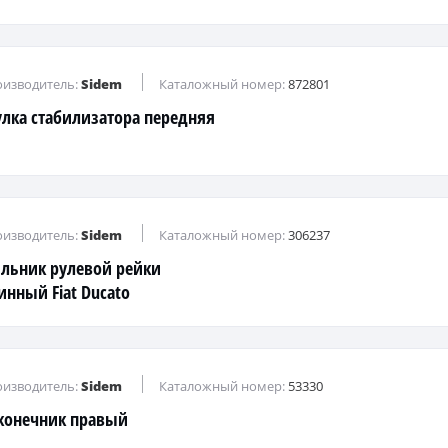
изводитель:
Sidem
Каталожный номер:
872801
улка стабилизатора передняя
изводитель:
Sidem
Каталожный номер:
306237
льник рулевой рейки
инный Fiat Ducato
изводитель:
Sidem
Каталожный номер:
53330
конечник правый