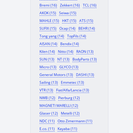
Bremi (16)
Zekkert (16)
TCL (16)
AKOK (15)
Seiwa (15)
MAHLE (15)
HKT (15)
ATS (15)
SUFIX (15)
Ocap (14)
BEHR (14)
Tong yang (14)
TopFils (14)
AISAN (14)
Bendix (14)
Kilen (14)
Nitto (14)
RAON (13)
SUN (13)
NT (13)
BodyParts (13)
Micro (13)
GLYCO (13)
General Motors (13)
DASHI (13)
Sailing (13)
Emmetec (13)
VTR (13)
Fiat/Alfa/Lancia (13)
NWB (12)
Pierburg (12)
MAGNETI MARELLI (12)
Glaser (12)
Metelli (12)
NDC (11)
Otto Zimermann (11)
E.co. (11)
Kayaba (11)