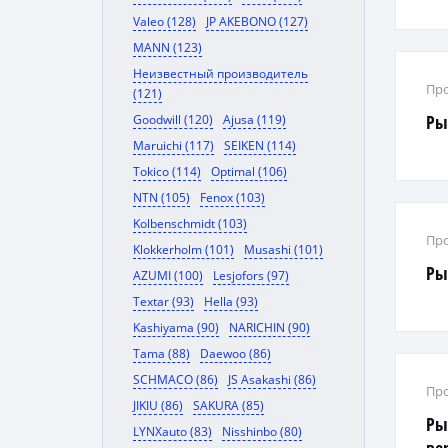
Valeo (128)
JP AKEBONO (127)
MANN (123)
Неизвестный производитель
Про
(121)
Ры
Goodwill (120)
Ajusa (119)
Maruichi (117)
SEIKEN (114)
Tokico (114)
Optimal (106)
NTN (105)
Fenox (103)
Kolbenschmidt (103)
Про
Klokkerholm (101)
Musashi (101)
Ры
AZUMI (100)
Lesjofors (97)
Textar (93)
Hella (93)
Kashiyama (90)
NARICHIN (90)
Tama (88)
Daewoo (86)
SCHMACO (86)
JS Asakashi (86)
Про
JIKIU (86)
SAKURA (85)
Ры
LYNXauto (83)
Nisshinbo (80)