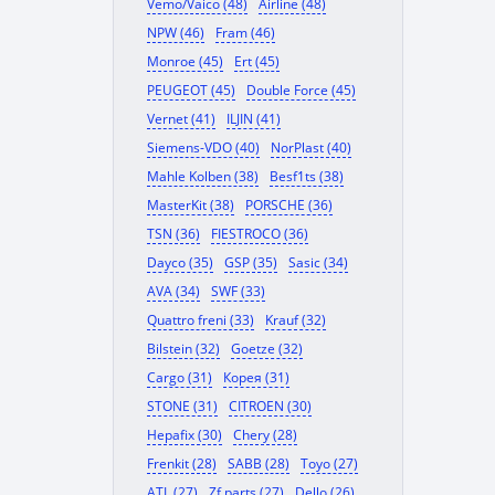
Vemo/Vaico (48)
Airline (48)
NPW (46)
Fram (46)
Monroe (45)
Ert (45)
PEUGEOT (45)
Double Force (45)
Vernet (41)
ILJIN (41)
Siemens-VDO (40)
NorPlast (40)
Mahle Kolben (38)
Besf1ts (38)
MasterKit (38)
PORSCHE (36)
TSN (36)
FIESTROCO (36)
Dayco (35)
GSP (35)
Sasic (34)
AVA (34)
SWF (33)
Quattro freni (33)
Krauf (32)
Bilstein (32)
Goetze (32)
Cargo (31)
Корея (31)
STONE (31)
CITROEN (30)
Hepafix (30)
Chery (28)
Frenkit (28)
SABB (28)
Toyo (27)
ATL (27)
Zf parts (27)
Dello (26)