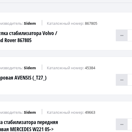
изводитель:
Sidem
Каталожный номер:
867805
улка стабилизатора Volvo /
nd Rover 867805
изводитель:
Sidem
Каталожный номер:
45384
ровая AVENSIS (_T27_)
изводитель:
Sidem
Каталожный номер:
49663
га стабилизатора передняя
авая MERCEDES W221 05->