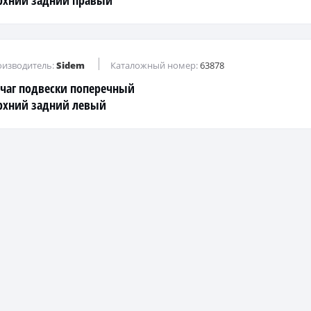
рхний задний правый
изводитель:
Sidem
Каталожный номер:
63878
чаг подвески поперечный
рхний задний левый