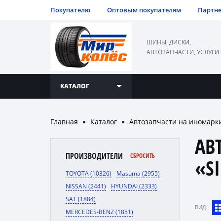
Покупателю
Оптовым покупателям
Партн
ШИНЫ, ДИСКИ,
АВТОЗАПЧАСТИ, УСЛУГИ
КАТАЛОГ
Главная
Каталог
Автозапчасти на иномарк
●
●
АВ
ПРОИЗВОДИТЕЛИ
СБРОСИТЬ
«S
TOYOTA (10326)
Masuma (2955)
NISSAN (2441)
HYUNDAI (2333)
SAT (1884)
ВИД:
MERCEDES-BENZ (1851)