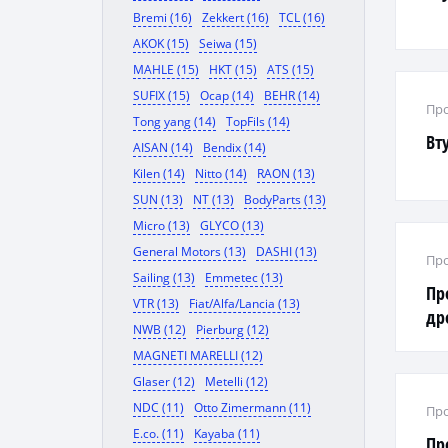
Bremi (16)
Zekkert (16)
TCL (16)
AKOK (15)
Seiwa (15)
MAHLE (15)
HKT (15)
ATS (15)
SUFIX (15)
Ocap (14)
BEHR (14)
Про
Tong yang (14)
TopFils (14)
Вт
AISAN (14)
Bendix (14)
Kilen (14)
Nitto (14)
RAON (13)
SUN (13)
NT (13)
BodyParts (13)
Micro (13)
GLYCO (13)
General Motors (13)
DASHI (13)
Про
Sailing (13)
Emmetec (13)
Пр
VTR (13)
Fiat/Alfa/Lancia (13)
др
NWB (12)
Pierburg (12)
MAGNETI MARELLI (12)
Glaser (12)
Metelli (12)
NDC (11)
Otto Zimermann (11)
Про
E.co. (11)
Kayaba (11)
Пр