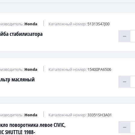
изводитель:
Honda
Каталожный номер:
51313S47J00
йба стабилизатора
изводитель:
Honda
Каталожный номер:
15400PA6506
льтр масляный
изводитель:
Honda
Каталожный номер:
33351SH3A01
екло поворотника левое CIVIC,
IC SHUTTLE 1988-