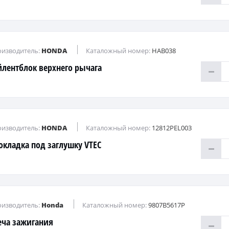
изводитель:
HONDA
Каталожный номер:
HAB038
йлентблок верхнего рычага
изводитель:
HONDA
Каталожный номер:
12812PEL003
окладка под заглушку VTEC
изводитель:
Honda
Каталожный номер:
9807B5617P
еча зажигания