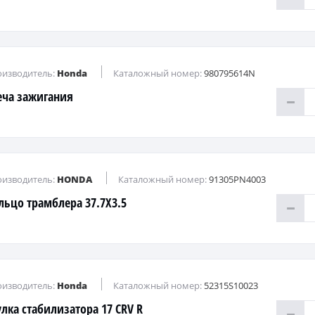
изводитель:
Honda
Каталожный номер:
980795614N
еча зажигания
изводитель:
HONDA
Каталожный номер:
91305PN4003
льцо трамблера 37.7X3.5
изводитель:
Honda
Каталожный номер:
52315S10023
улка стабилизатора 17 CRV R