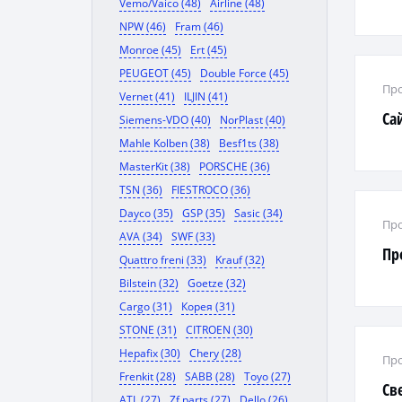
Vemo/Vaico (48)
Airline (48)
NPW (46)
Fram (46)
Monroe (45)
Ert (45)
PEUGEOT (45)
Double Force (45)
Про
Vernet (41)
ILJIN (41)
Са
Siemens-VDO (40)
NorPlast (40)
Mahle Kolben (38)
Besf1ts (38)
MasterKit (38)
PORSCHE (36)
TSN (36)
FIESTROCO (36)
Dayco (35)
GSP (35)
Sasic (34)
Про
AVA (34)
SWF (33)
Пр
Quattro freni (33)
Krauf (32)
Bilstein (32)
Goetze (32)
Cargo (31)
Корея (31)
STONE (31)
CITROEN (30)
Hepafix (30)
Chery (28)
Про
Frenkit (28)
SABB (28)
Toyo (27)
Cв
ATL (27)
Zf parts (27)
Dello (26)