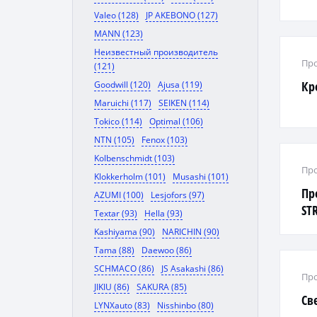
Valeo (128)
JP AKEBONO (127)
MANN (123)
Неизвестный производитель
Про
(121)
Кр
Goodwill (120)
Ajusa (119)
Maruichi (117)
SEIKEN (114)
Tokico (114)
Optimal (106)
NTN (105)
Fenox (103)
Kolbenschmidt (103)
Про
Klokkerholm (101)
Musashi (101)
Пр
AZUMI (100)
Lesjofors (97)
ST
Textar (93)
Hella (93)
Kashiyama (90)
NARICHIN (90)
Tama (88)
Daewoo (86)
SCHMACO (86)
JS Asakashi (86)
Про
JIKIU (86)
SAKURA (85)
Св
LYNXauto (83)
Nisshinbo (80)