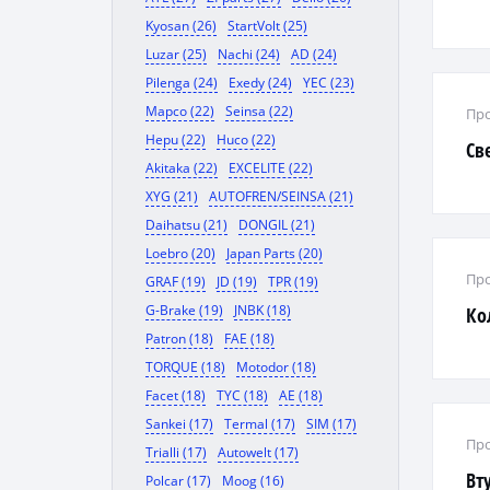
Kyosan (26)
StartVolt (25)
Luzar (25)
Nachi (24)
AD (24)
Pilenga (24)
Exedy (24)
YEC (23)
Mapco (22)
Seinsa (22)
Про
Hepu (22)
Huco (22)
Св
Akitaka (22)
EXCELITE (22)
XYG (21)
AUTOFREN/SEINSA (21)
Daihatsu (21)
DONGIL (21)
Loebro (20)
Japan Parts (20)
Про
GRAF (19)
JD (19)
TPR (19)
G-Brake (19)
JNBK (18)
Ко
Patron (18)
FAE (18)
TORQUE (18)
Motodor (18)
Facet (18)
TYC (18)
AE (18)
Sankei (17)
Termal (17)
SIM (17)
Про
Trialli (17)
Autowelt (17)
Вт
Polcar (17)
Moog (16)