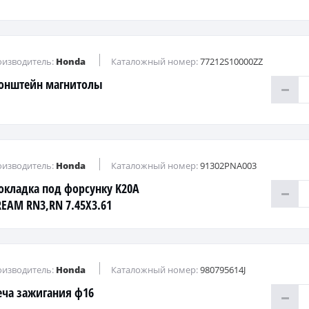
изводитель:
Honda
Каталожный номер:
77212S10000ZZ
онштейн магнитолы
изводитель:
Honda
Каталожный номер:
91302PNA003
окладка под форсунку K20A
REAM RN3,RN 7.45X3.61
изводитель:
Honda
Каталожный номер:
980795614J
еча зажигания ф16