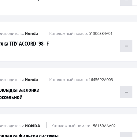
изводитель:
Honda
Каталожный номер:
51306S84A01
улка ТПУ ACCORD '98- F
изводитель:
Honda
Каталожный номер:
16456P2A003
окладка заслонки
оссельной
изводитель:
HONDA
Каталожный номер:
15815RAAA02
окладка фильтра системы