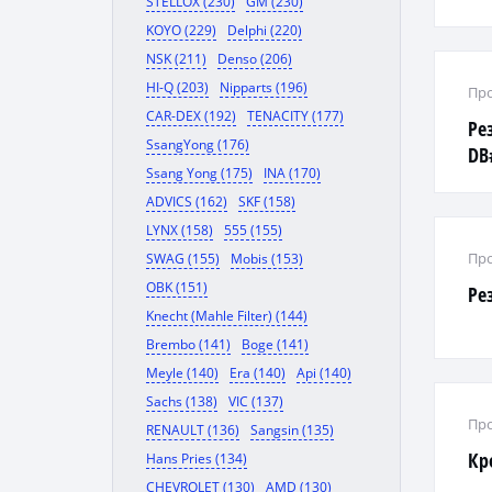
STELLOX (230)
GM (230)
KOYO (229)
Delphi (220)
NSK (211)
Denso (206)
HI-Q (203)
Nipparts (196)
Про
CAR-DEX (192)
TENACITY (177)
Ре
SsangYong (176)
DB#
Ssang Yong (175)
INA (170)
ADVICS (162)
SKF (158)
LYNX (158)
555 (155)
Про
SWAG (155)
Mobis (153)
OBK (151)
Ре
Knecht (Mahle Filter) (144)
Brembo (141)
Boge (141)
Meyle (140)
Era (140)
Api (140)
Sachs (138)
VIC (137)
Про
RENAULT (136)
Sangsin (135)
Кр
Hans Pries (134)
CHEVROLET (130)
AMD (130)