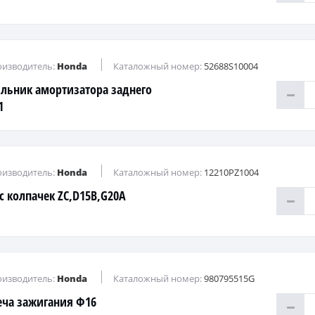
изводитель:
Honda
Каталожный номер:
52688S10004
льник амортизатора заднего
1
изводитель:
Honda
Каталожный номер:
12210PZ1004
с колпачек ZC,D15B,G20A
изводитель:
Honda
Каталожный номер:
980795515G
еча зажигания Ф16