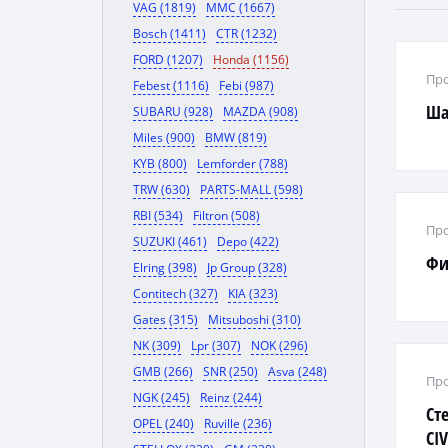
VAG (1819)
MMC (1667)
Bosch (1411)
CTR (1232)
FORD (1207)
Honda (1156)
Про
Febest (1116)
Febi (987)
Ша
SUBARU (928)
MAZDA (908)
Miles (900)
BMW (819)
KYB (800)
Lemforder (788)
TRW (630)
PARTS-MALL (598)
RBI (534)
Filtron (508)
Про
SUZUKI (461)
Depo (422)
Фи
Elring (398)
Jp Group (328)
Contitech (327)
KIA (323)
Gates (315)
Mitsuboshi (310)
NK (309)
Lpr (307)
NOK (296)
GMB (266)
SNR (250)
Asva (248)
Про
NGK (245)
Reinz (244)
Ст
OPEL (240)
Ruville (236)
CIV