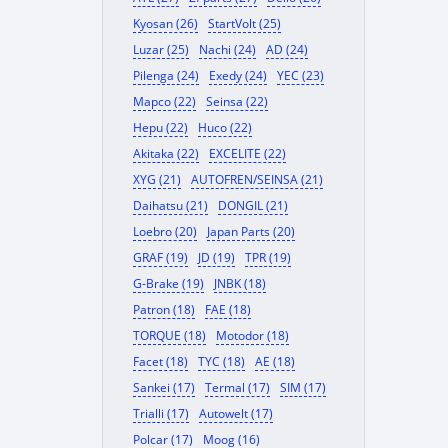
Kyosan (26)
StartVolt (25)
Luzar (25)
Nachi (24)
AD (24)
Pilenga (24)
Exedy (24)
YEC (23)
Mapco (22)
Seinsa (22)
Hepu (22)
Huco (22)
Akitaka (22)
EXCELITE (22)
XYG (21)
AUTOFREN/SEINSA (21)
Daihatsu (21)
DONGIL (21)
Loebro (20)
Japan Parts (20)
GRAF (19)
JD (19)
TPR (19)
G-Brake (19)
JNBK (18)
Patron (18)
FAE (18)
TORQUE (18)
Motodor (18)
Facet (18)
TYC (18)
AE (18)
Sankei (17)
Termal (17)
SIM (17)
Trialli (17)
Autowelt (17)
Polcar (17)
Moog (16)