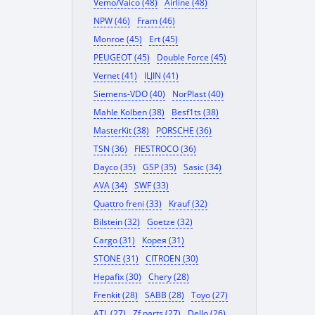
Vemo/Vaico (48)
Airline (48)
NPW (46)
Fram (46)
Monroe (45)
Ert (45)
PEUGEOT (45)
Double Force (45)
Vernet (41)
ILJIN (41)
Siemens-VDO (40)
NorPlast (40)
Mahle Kolben (38)
Besf1ts (38)
MasterKit (38)
PORSCHE (36)
TSN (36)
FIESTROCO (36)
Dayco (35)
GSP (35)
Sasic (34)
AVA (34)
SWF (33)
Quattro freni (33)
Krauf (32)
Bilstein (32)
Goetze (32)
Cargo (31)
Корея (31)
STONE (31)
CITROEN (30)
Hepafix (30)
Chery (28)
Frenkit (28)
SABB (28)
Toyo (27)
ATL (27)
Zf parts (27)
Dello (26)