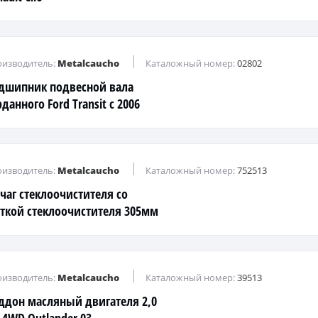
изводитель:
Metalcaucho
Каталожный номер:
02802
дшипник подвесной вала
данного Ford Transit c 2006
в.>> внутр. d=30mm
изводитель:
Metalcaucho
Каталожный номер:
752513
чаг стеклоочистителя со
ткой стеклоочистителя 305мм
изводитель:
Metalcaucho
Каталожный номер:
39513
ддон масляный двигателя 2,0