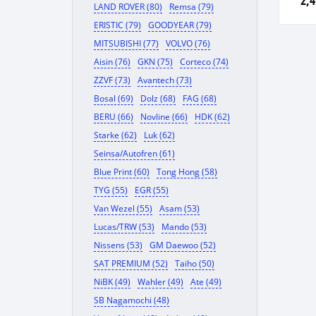
2,4
LAND ROVER (80)
Remsa (79)
ERISTIC (79)
GOODYEAR (79)
MITSUBISHI (77)
VOLVO (76)
Aisin (76)
GKN (75)
Corteco (74)
ZZVF (73)
Avantech (73)
Bosal (69)
Dolz (68)
FAG (68)
BERU (66)
Novline (66)
HDK (62)
Starke (62)
Luk (62)
Seinsa/Autofren (61)
Blue Print (60)
Tong Hong (58)
TYG (55)
EGR (55)
Van Wezel (55)
Asam (53)
Lucas/TRW (53)
Mando (53)
Nissens (53)
GM Daewoo (52)
SAT PREMIUM (52)
Taiho (50)
NiBK (49)
Wahler (49)
Ate (49)
SB Nagamochi (48)