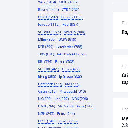
VAG (1819)
MMC (1667)
Bosch (1411)
CTR (1232)
FORD (1207)
Honda (1156)
Про
Febest (1116)
Febi (987)
По
SUBARU (928)
MAZDA (908)
Miles (900)
BMW (819)
KYB (800)
Lemforder (788)
TRW (630)
PARTS-MALL (598)
RBI (534)
Filtron (508)
Про
SUZUKI (461)
Depo (422)
Са
Elring (398)
Jp Group (328)
за
Contitech (327)
KIA (323)
Gates (315)
Mitsuboshi (310)
NK (309)
Lpr (307)
NOK (296)
GMB (266)
SNR (250)
Asva (248)
Про
NGK (245)
Reinz (244)
Му
OPEL (240)
Ruville (236)
2.