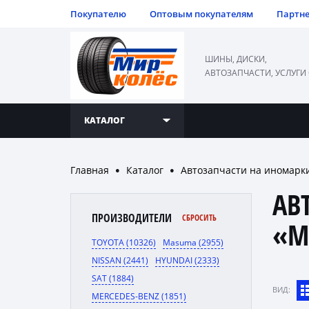
Покупателю
Оптовым покупателям
Партн
ШИНЫ, ДИСКИ,
АВТОЗАПЧАСТИ, УСЛУГИ
КАТАЛОГ
Главная
Каталог
Автозапчасти на иномарк
●
●
АВ
ПРОИЗВОДИТЕЛИ
СБРОСИТЬ
«M
TOYOTA (10326)
Masuma (2955)
NISSAN (2441)
HYUNDAI (2333)
SAT (1884)
ВИД:
MERCEDES-BENZ (1851)