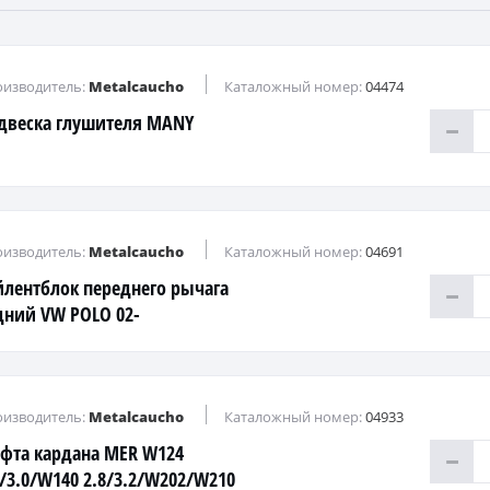
изводитель:
Metalcaucho
Каталожный номер:
04474
двеска глушителя MANY
изводитель:
Metalcaucho
Каталожный номер:
04691
йлентблок переднего рычага
дний VW POLO 02-
изводитель:
Metalcaucho
Каталожный номер:
04933
фта кардана MER W124
8/3.0/W140 2.8/3.2/W202/W210