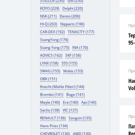
STELLOX (230)
GM (230)
2.
KOYO (229)
Delphi (220)
NSK (211)
Denso (206)
HI-Q (203)
Nipparts (196)
Про
CAR-DEX (192)
TENACITY (177)
Тер
SsangYong (176)
95-
Ssang Yong (175)
INA (170)
2.5
ADVICS (162)
SKF (158)
LYNX (158)
555 (155)
Про
SWAG (155)
Mobis (153)
OBK (151)
На
Knecht (Mahle Filter) (144)
Vo
за
Brembo (141)
Boge (141)
Meyle (140)
Era (140)
Api (140)
Sachs (138)
VIC (137)
Про
RENAULT (136)
Sangsin (135)
Па
Hans Pries (134)
Ren
CHEVROLET (130)
AMD (130)