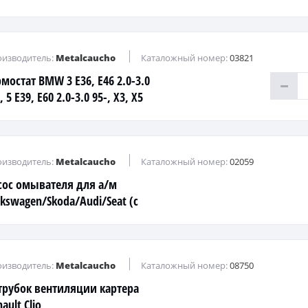
0 KOMPRESSOR
изводитель:
Metalcaucho
Каталожный номер:
03821
мостат BMW 3 E36, E46 2.0-3.0
, 5 E39, E60 2.0-3.0 95-, X3, X5
-3.0 00-
изводитель:
Metalcaucho
Каталожный номер:
02059
сос омывателя для а/м
lkswagen/Skoda/Audi/Seat (с
дн. стеклоомыв.)
изводитель:
Metalcaucho
Каталожный номер:
08750
трубок вентиляции картера
ault Clio