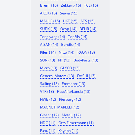
Bremi (16)
Zekkert (16)
TCL (16)
AKOK (15)
Seiwa (15)
MAHLE (15)
HKT (15)
ATS (15)
SUFIX (15)
Ocap (14)
BEHR (14)
Tong yang (14)
TopFils (14)
AISAN (14)
Bendix (14)
Kilen (14)
Nitto (14)
RAON (13)
SUN (13)
NT (13)
BodyParts (13)
Micro (13)
GLYCO (13)
General Motors (13)
DASHI (13)
Sailing (13)
Emmetec (13)
VTR (13)
Fiat/Alfa/Lancia (13)
NWB (12)
Pierburg (12)
MAGNETI MARELLI (12)
Glaser (12)
Metelli (12)
NDC (11)
Otto Zimermann (11)
E.co. (11)
Kayaba (11)