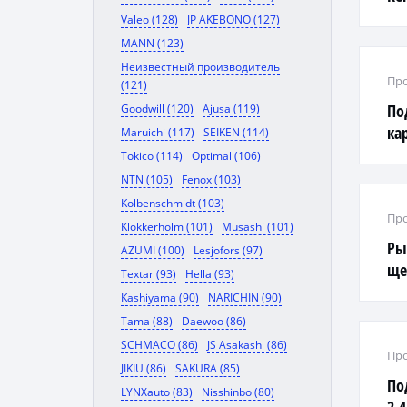
Valeo (128)
JP AKEBONO (127)
MANN (123)
Неизвестный производитель
Про
(121)
По
Goodwill (120)
Ajusa (119)
кар
Maruichi (117)
SEIKEN (114)
г.
Tokico (114)
Optimal (106)
NTN (105)
Fenox (103)
Kolbenschmidt (103)
Про
Klokkerholm (101)
Musashi (101)
Ры
AZUMI (100)
Lesjofors (97)
ще
Textar (93)
Hella (93)
Kashiyama (90)
NARICHIN (90)
Tama (88)
Daewoo (86)
SCHMACO (86)
JS Asakashi (86)
Про
JIKIU (86)
SAKURA (85)
По
LYNXauto (83)
Nisshinbo (80)