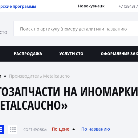
Новокузнецк
ерские программы
+7 (3843) 
 СТО
РАСПРОДАЖА
УСЛУГИ СТО
ОФОРМЛЕНИЕ ЗА
и
Производитель Metalcaucho
●
ТОЗАПЧАСТИ НА ИНОМАРКИ
ETALCAUCHO»
По цене
По названию
CОРТИРОВКА: