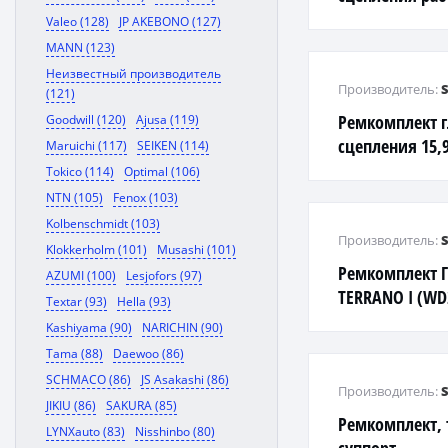
Nissan Sunny/T
Valeo (128)
JP AKEBONO (127)
MANN (123)
Неизвестный производитель
Производитель:
(121)
Ремкомплект 
Goodwill (120)
Ajusa (119)
сцепления 15
Maruichi (117)
SEIKEN (114)
Tokico (114)
Optimal (106)
NTN (105)
Fenox (103)
Kolbenschmidt (103)
Производитель:
Klokkerholm (101)
Musashi (101)
Ремкомплект ГТ
AZUMI (100)
Lesjofors (97)
TERRANO I (WD
Textar (93)
Hella (93)
Kashiyama (90)
NARICHIN (90)
Tama (88)
Daewoo (86)
SCHMACO (86)
JS Asakashi (86)
Производитель:
JIKIU (86)
SAKURA (85)
Ремкомплект,
LYNXauto (83)
Nisshinbo (80)