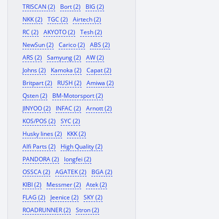
TRISCAN (2)
Bort (2)
BIG (2)
NKK (2)
TGC (2)
Airtech (2)
RC (2)
AKYOTO (2)
Tesh (2)
NewSun (2)
Carico (2)
ABS (2)
ARS (2)
Samyung (2)
AW (2)
Johns (2)
Kamoka (2)
Capat (2)
Britpart (2)
RUSH (2)
Amiwa (2)
Qsten (2)
BM-Motorsport (2)
JINYOO (2)
INFAC (2)
Arnott (2)
KOS/POS (2)
SYC (2)
Husky lines (2)
KKK (2)
Alfi Parts (2)
High Quality (2)
PANDORA (2)
longfei (2)
OSSCA (2)
AGATEK (2)
BGA (2)
KIBI (2)
Messmer (2)
Atek (2)
FLAG (2)
Jeenice (2)
SKY (2)
ROADRUNNER (2)
Stron (2)