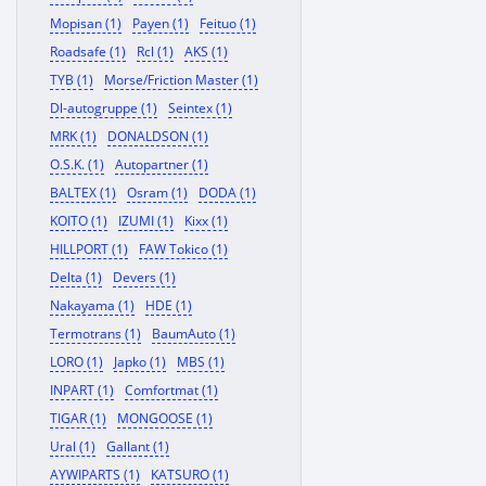
Mopisan (1)
Payen (1)
Feituo (1)
Roadsafe (1)
Rcl (1)
AKS (1)
TYB (1)
Morse/Friction Master (1)
Dl-autogruppe (1)
Seintex (1)
MRK (1)
DONALDSON (1)
O.S.K. (1)
Autopartner (1)
BALTEX (1)
Osram (1)
DODA (1)
KOITO (1)
IZUMI (1)
Kixx (1)
HILLPORT (1)
FAW Tokico (1)
Delta (1)
Devers (1)
Nakayama (1)
HDE (1)
Termotrans (1)
BaumAuto (1)
LORO (1)
Japko (1)
MBS (1)
INPART (1)
Comfortmat (1)
TIGAR (1)
MONGOOSE (1)
Ural (1)
Gallant (1)
AYWIPARTS (1)
KATSURO (1)