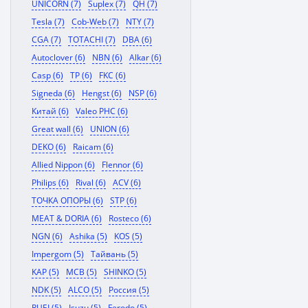
UNICORN (7)
Suplex (7)
QH (7)
Tesla (7)
Cob-Web (7)
NTY (7)
CGA (7)
TOTACHI (7)
DBA (6)
Autoclover (6)
NBN (6)
Alkar (6)
Casp (6)
TP (6)
FKC (6)
Signeda (6)
Hengst (6)
NSP (6)
Китай (6)
Valeo PHC (6)
Great wall (6)
UNION (6)
DEKO (6)
Raicam (6)
Allied Nippon (6)
Flennor (6)
Philips (6)
Rival (6)
ACV (6)
ТОЧКА ОПОРЫ (6)
STP (6)
MEAT & DORIA (6)
Rosteco (6)
NGN (6)
Ashika (5)
KOS (5)
Impergom (5)
Тайвань (5)
KAP (5)
MCB (5)
SHINKO (5)
NDK (5)
ALCO (5)
Россия (5)
RUEI (5)
Isuzu (5)
Ferodo (5)