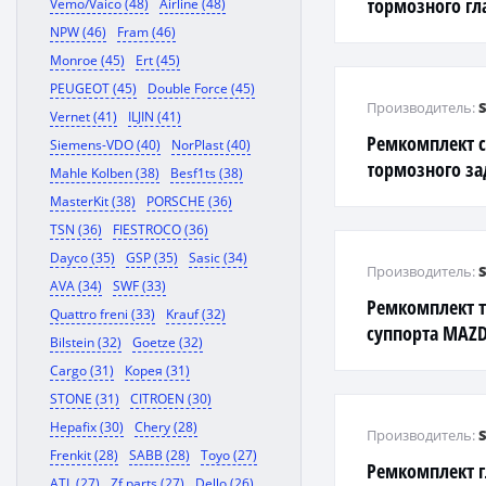
тормозного гл
Vemo/Vaico (48)
Airline (48)
(_E9_)
NPW (46)
Fram (46)
Monroe (45)
Ert (45)
PEUGEOT (45)
Double Force (45)
Производитель:
Vernet (41)
ILJIN (41)
Ремкомплект 
Siemens-VDO (40)
NorPlast (40)
тормозного зад
Mahle Kolben (38)
Besf1ts (38)
Y60
MasterKit (38)
PORSCHE (36)
TSN (36)
FIESTROCO (36)
Dayco (35)
GSP (35)
Sasic (34)
Производитель:
AVA (34)
SWF (33)
Ремкомплект 
Quattro freni (33)
Krauf (32)
суппорта MAZD
Bilstein (32)
Goetze (32)
Cargo (31)
Корея (31)
STONE (31)
CITROEN (30)
Hepafix (30)
Chery (28)
Производитель:
Frenkit (28)
SABB (28)
Toyo (27)
Ремкомплект г
ATL (27)
Zf parts (27)
Dello (26)