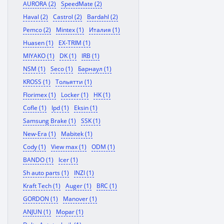
AURORA (2)
SpeedMate (2)
Haval (2)
Castrol (2)
Bardahl (2)
Pemco (2)
Mintex (1)
Италия (1)
Huasen (1)
EX-TRIM (1)
MIYAKO (1)
DK (1)
IRB (1)
NSM (1)
Seco (1)
Барнаул (1)
KROSS (1)
Тольятти (1)
Florimex (1)
Locker (1)
HK (1)
Cofle (1)
Ipd (1)
Eksin (1)
Samsung Brake (1)
SSK (1)
New-Era (1)
Mabitek (1)
Cody (1)
View max (1)
ODM (1)
BANDO (1)
Icer (1)
Sh auto parts (1)
INZI (1)
Kraft Tech (1)
Auger (1)
BRC (1)
GORDON (1)
Manover (1)
ANJUN (1)
Mopar (1)