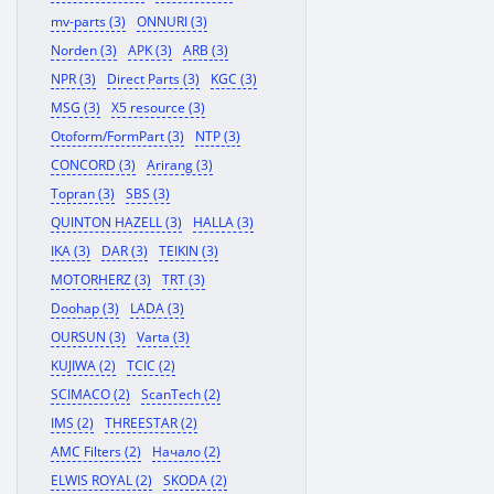
mv-parts (3)
ONNURI (3)
Norden (3)
APK (3)
ARB (3)
NPR (3)
Direct Parts (3)
KGC (3)
MSG (3)
X5 resource (3)
Otoform/FormPart (3)
NTP (3)
CONCORD (3)
Arirang (3)
Topran (3)
SBS (3)
QUINTON HAZELL (3)
HALLA (3)
IKA (3)
DAR (3)
TEIKIN (3)
MOTORHERZ (3)
TRT (3)
Doohap (3)
LADA (3)
OURSUN (3)
Varta (3)
KUJIWA (2)
TCIC (2)
SCIMACO (2)
ScanTech (2)
IMS (2)
THREESTAR (2)
AMC Filters (2)
Начало (2)
ELWIS ROYAL (2)
SKODA (2)