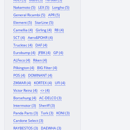
Nakamoto (5)
LEX (5)
Longho (5)
General Ricambi (5)
APR (5)
Element (5)
StarLine (5)
Camellia (4)
Girling (4)
R8 (4)
SCT (4)
АвтоБРОНЯ (4)
Trucktec (4)
DAF (4)
Eurobump (4)
JFBK (4)
GP (4)
ALFeco (4)
Riken (4)
Pilkington (4)
BIG Filter (4)
POS (4)
DOMINANT (4)
ZIKMAR (4)
KORTEX (4)
UFI (4)
Victor Reinz (4)
<> (4)
Borsehung (4)
AC-DELCO (3)
Intermotor (3)
Sheriff (3)
Panda Parts (3)
Tork (3)
KONI (3)
Cardone Select (3)
RAYBESTOS (3)
DAEWHA (3)