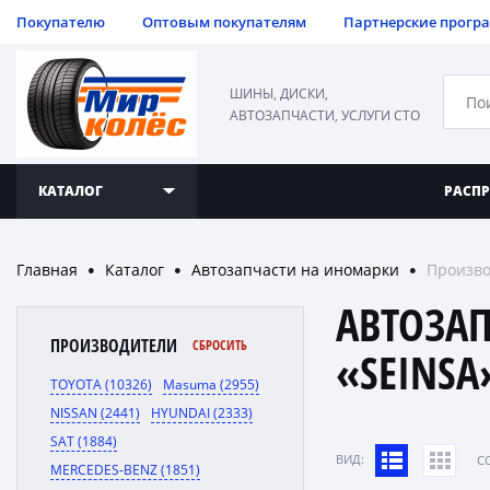
Покупателю
Оптовым покупателям
Партнерские прогр
ШИНЫ, ДИСКИ,
АВТОЗАПЧАСТИ, УСЛУГИ СТО
КАТАЛОГ
РАСП
Главная
Каталог
Автозапчасти на иномарки
Произво
●
●
●
АВТОЗА
ПРОИЗВОДИТЕЛИ
СБРОСИТЬ
«SEINSA
TOYOTA (10326)
Masuma (2955)
NISSAN (2441)
HYUNDAI (2333)
SAT (1884)
ВИД:
C
MERCEDES-BENZ (1851)