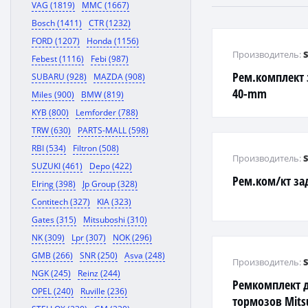
VAG (1819)
MMC (1667)
Bosch (1411)
CTR (1232)
FORD (1207)
Honda (1156)
Производитель:
Febest (1116)
Febi (987)
Рем.комплект 
SUBARU (928)
MAZDA (908)
40-mm
Miles (900)
BMW (819)
KYB (800)
Lemforder (788)
TRW (630)
PARTS-MALL (598)
RBI (534)
Filtron (508)
Производитель:
SUZUKI (461)
Depo (422)
Рем.ком/кт за
Elring (398)
Jp Group (328)
Contitech (327)
KIA (323)
Gates (315)
Mitsuboshi (310)
NK (309)
Lpr (307)
NOK (296)
GMB (266)
SNR (250)
Asva (248)
Производитель:
NGK (245)
Reinz (244)
Ремкомплект 
OPEL (240)
Ruville (236)
тормозов Mitsu