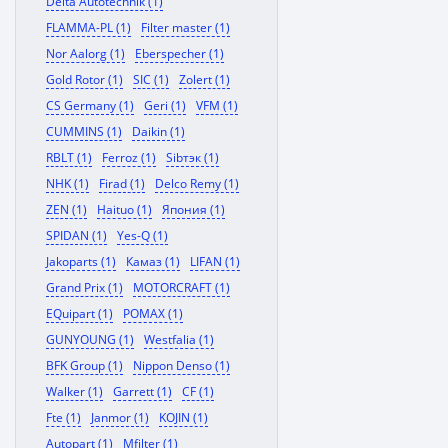
Delta Autotechnik (1)
FLAMMA-PL (1)
Filter master (1)
Nor Aalorg (1)
Eberspecher (1)
Gold Rotor (1)
SIC (1)
Zolert (1)
CS Germany (1)
Geri (1)
VFM (1)
CUMMINS (1)
Daikin (1)
RBLT (1)
Ferroz (1)
Sibтэк (1)
NHK (1)
Firad (1)
Delco Remy (1)
ZEN (1)
Haituo (1)
Япония (1)
SPIDAN (1)
Yes-Q (1)
Jakoparts (1)
Камаз (1)
LIFAN (1)
Grand Prix (1)
MOTORCRAFT (1)
EQuipart (1)
POMAX (1)
GUNYOUNG (1)
Westfalia (1)
BFK Group (1)
Nippon Denso (1)
Walker (1)
Garrett (1)
CF (1)
Fte (1)
Janmor (1)
KOJIN (1)
Autopart (1)
Mfilter (1)