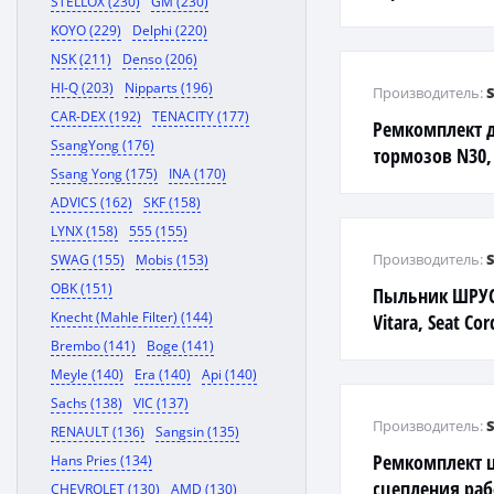
STELLOX (230)
GM (230)
KOYO (229)
Delphi (220)
NSK (211)
Denso (206)
HI-Q (203)
Nipparts (196)
Производитель:
CAR-DEX (192)
TENACITY (177)
Ремкомплект 
SsangYong (176)
тормозов N30, T
Ssang Yong (175)
INA (170)
VE24, Y33 '99- 
ADVICS (162)
SKF (158)
LYNX (158)
555 (155)
Производитель:
SWAG (155)
Mobis (153)
OBK (151)
Пыльник ШРУСа
Knecht (Mahle Filter) (144)
Vitara, Seat Co
Fabia,VW Polo 1
Brembo (141)
Boge (141)
Meyle (140)
Era (140)
Api (140)
Sachs (138)
VIC (137)
Производитель:
RENAULT (136)
Sangsin (135)
Ремкомплект 
Hans Pries (134)
сцепления раб
CHEVROLET (130)
AMD (130)