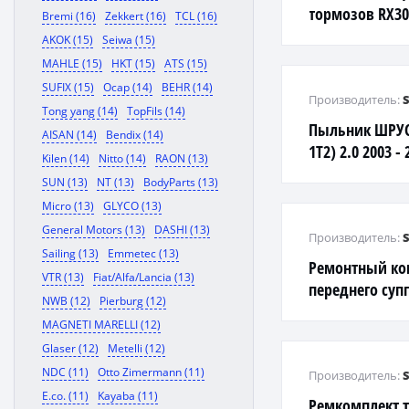
тормозов RX30
Bremi (16)
Zekkert (16)
TCL (16)
один суппорт)
AKOK (15)
Seiwa (15)
MAHLE (15)
HKT (15)
ATS (15)
SUFIX (15)
Ocap (14)
BEHR (14)
Производитель:
Tong yang (14)
TopFils (14)
Пыльник ШРУСа
AISAN (14)
Bendix (14)
1T2) 2.0 2003 -
Kilen (14)
Nitto (14)
RAON (13)
SUN (13)
NT (13)
BodyParts (13)
Micro (13)
GLYCO (13)
General Motors (13)
DASHI (13)
Производитель:
Sailing (13)
Emmetec (13)
Ремонтный ко
VTR (13)
Fiat/Alfa/Lancia (13)
переднего супп
NWB (12)
Pierburg (12)
одну сторону),
MAGNETI MARELLI (12)
Glaser (12)
Metelli (12)
NDC (11)
Otto Zimermann (11)
Производитель:
E.co. (11)
Kayaba (11)
Ремкомплект 