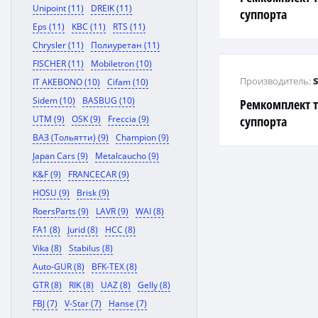
Unipoint (11)
DREIK (11)
суппорта
Eps (11)
KBC (11)
RTS (11)
Chrysler (11)
Полиуретан (11)
FISCHER (11)
Mobiletron (10)
Производитель:
IT AKEBONO (10)
Cifam (10)
Sidem (10)
BASBUG (10)
Ремкомплект 
UTM (9)
OSK (9)
Freccia (9)
суппорта
ВАЗ (Тольятти) (9)
Champion (9)
Japan Cars (9)
Metalcaucho (9)
K&F (9)
FRANCECAR (9)
HOSU (9)
Brisk (9)
RoersParts (9)
LAVR (9)
WAI (8)
FA1 (8)
Jurid (8)
HCC (8)
Vika (8)
Stabilus (8)
Auto-GUR (8)
BFK-TEX (8)
GTR (8)
RIK (8)
UAZ (8)
Gelly (8)
FBJ (7)
V-Star (7)
Hanse (7)