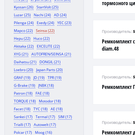
тормозного ц
Kyosan (26)
StartVolt (25)
Trooper 88-
Luzar (25)
Nachi (24)
AD (24)
Pilenga (24)
Exedy (24)
YEC (23)
Mapco (22)
Seinsa (22)
Производитель:
Hepu (22)
Huco (22)
Ремкомплект с
Akitaka (22)
EXCELITE (22)
diam.48
XYG (21)
AUTOFREN/SEINSA (21)
Daihatsu (21)
DONGIL (21)
Loebro (20)
Japan Parts (20)
Производитель:
GRAF (19)
JD (19)
TPR (19)
G-Brake (19)
JNBK (18)
Ремкомплект 
Patron (18)
FAE (18)
TORQUE (18)
Motodor (18)
Facet (18)
TYC (18)
AE (18)
Sankei (17)
Termal (17)
SIM (17)
Производитель:
Trialli (17)
Autowelt (17)
Ремкомплект 
Polcar (17)
Moog (16)