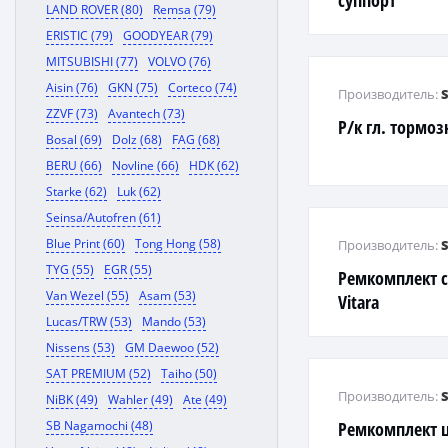
суппорт
LAND ROVER (80)
Remsa (79)
ERISTIC (79)
GOODYEAR (79)
MITSUBISHI (77)
VOLVO (76)
Aisin (76)
GKN (75)
Corteco (74)
Производитель:
ZZVF (73)
Avantech (73)
Р/к гл. тормо
Bosal (69)
Dolz (68)
FAG (68)
BERU (66)
Novline (66)
HDK (62)
Starke (62)
Luk (62)
Seinsa/Autofren (61)
Blue Print (60)
Tong Hong (58)
Производитель:
TYG (55)
EGR (55)
Ремкомплект с
Van Wezel (55)
Asam (53)
Vitara
Lucas/TRW (53)
Mando (53)
Nissens (53)
GM Daewoo (52)
SAT PREMIUM (52)
Taiho (50)
Производитель:
NiBK (49)
Wahler (49)
Ate (49)
SB Nagamochi (48)
Ремкомплект 