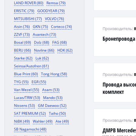
LAND ROVER (80)
Remsa (79)
ERISTIC (79)
GOODYEAR (79)
MITSUBISHI (77)
VOLVO (76)
Aisin (76)
GKN (75)
Corteco (74)
Производитель:
ZZVF (73)
Avantech (73)
Бронепровода
Bosal (69)
Dolz (68)
FAG (68)
BERU (66)
Novline (66)
HDK (62)
Starke (62)
Luk (62)
Seinsa/Autofren (61)
Blue Print (60)
Tong Hong (58)
Производитель:
TYG (55)
EGR (55)
Провода высо
Van Wezel (55)
Asam (53)
комплект
Lucas/TRW (53)
Mando (53)
Nissens (53)
GM Daewoo (52)
SAT PREMIUM (52)
Taiho (50)
Производитель:
NiBK (49)
Wahler (49)
Ate (49)
SB Nagamochi (48)
ДМРВ Mercedes