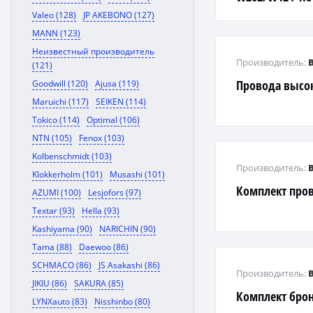
Valeo (128)
JP AKEBONO (127)
MANN (123)
Неизвестный производитель
Производитель:
(121)
Провода высо
Goodwill (120)
Ajusa (119)
Maruichi (117)
SEIKEN (114)
Tokico (114)
Optimal (106)
NTN (105)
Fenox (103)
Kolbenschmidt (103)
Производитель:
Klokkerholm (101)
Musashi (101)
Комплект про
AZUMI (100)
Lesjofors (97)
Textar (93)
Hella (93)
Kashiyama (90)
NARICHIN (90)
Tama (88)
Daewoo (86)
SCHMACO (86)
JS Asakashi (86)
Производитель:
JIKIU (86)
SAKURA (85)
Комплект бро
LYNXauto (83)
Nisshinbo (80)