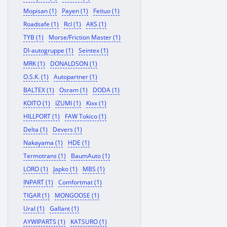
Mopisan (1)
Payen (1)
Feituo (1)
Roadsafe (1)
Rcl (1)
AKS (1)
TYB (1)
Morse/Friction Master (1)
Dl-autogruppe (1)
Seintex (1)
MRK (1)
DONALDSON (1)
O.S.K. (1)
Autopartner (1)
BALTEX (1)
Osram (1)
DODA (1)
KOITO (1)
IZUMI (1)
Kixx (1)
HILLPORT (1)
FAW Tokico (1)
Delta (1)
Devers (1)
Nakayama (1)
HDE (1)
Termotrans (1)
BaumAuto (1)
LORO (1)
Japko (1)
MBS (1)
INPART (1)
Comfortmat (1)
TIGAR (1)
MONGOOSE (1)
Ural (1)
Gallant (1)
AYWIPARTS (1)
KATSURO (1)