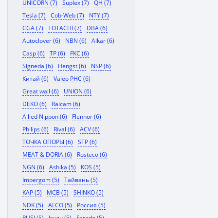
UNICORN (7)
Suplex (7)
QH (7)
Tesla (7)
Cob-Web (7)
NTY (7)
CGA (7)
TOTACHI (7)
DBA (6)
Autoclover (6)
NBN (6)
Alkar (6)
Casp (6)
TP (6)
FKC (6)
Signeda (6)
Hengst (6)
NSP (6)
Китай (6)
Valeo PHC (6)
Great wall (6)
UNION (6)
DEKO (6)
Raicam (6)
Allied Nippon (6)
Flennor (6)
Philips (6)
Rival (6)
ACV (6)
ТОЧКА ОПОРЫ (6)
STP (6)
MEAT & DORIA (6)
Rosteco (6)
NGN (6)
Ashika (5)
KOS (5)
Impergom (5)
Тайвань (5)
KAP (5)
MCB (5)
SHINKO (5)
NDK (5)
ALCO (5)
Россия (5)
RUEI (5)
Isuzu (5)
Ferodo (5)