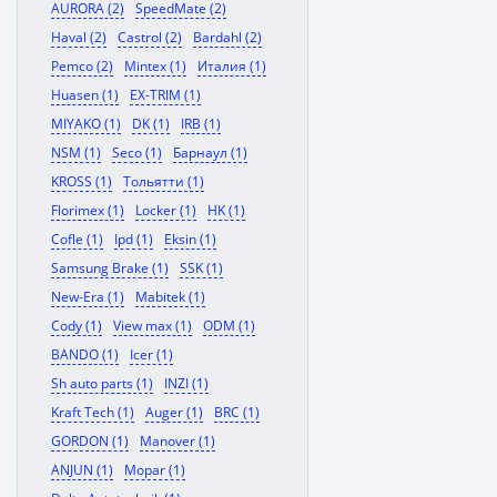
AURORA (2)
SpeedMate (2)
Haval (2)
Castrol (2)
Bardahl (2)
Pemco (2)
Mintex (1)
Италия (1)
Huasen (1)
EX-TRIM (1)
MIYAKO (1)
DK (1)
IRB (1)
NSM (1)
Seco (1)
Барнаул (1)
KROSS (1)
Тольятти (1)
Florimex (1)
Locker (1)
HK (1)
Cofle (1)
Ipd (1)
Eksin (1)
Samsung Brake (1)
SSK (1)
New-Era (1)
Mabitek (1)
Cody (1)
View max (1)
ODM (1)
BANDO (1)
Icer (1)
Sh auto parts (1)
INZI (1)
Kraft Tech (1)
Auger (1)
BRC (1)
GORDON (1)
Manover (1)
ANJUN (1)
Mopar (1)