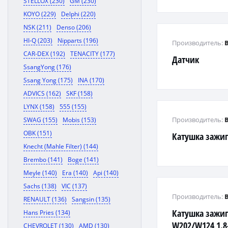
STELLOX (230)
GM (230)
A3/SKODA OCTA
KOYO (229)
Delphi (220)
mot.AEH/APF/
NSK (211)
Denso (206)
HI-Q (203)
Nipparts (196)
Производитель:
CAR-DEX (192)
TENACITY (177)
Датчик
SsangYong (176)
Ssang Yong (175)
INA (170)
ADVICS (162)
SKF (158)
LYNX (158)
555 (155)
Производитель:
SWAG (155)
Mobis (153)
OBK (151)
Катушка зажи
Knecht (Mahle Filter) (144)
Brembo (141)
Boge (141)
Meyle (140)
Era (140)
Api (140)
Sachs (138)
VIC (137)
Производитель:
RENAULT (136)
Sangsin (135)
Катушка зажи
Hans Pries (134)
W202/W124 1.8-
CHEVROLET (130)
AMD (130)