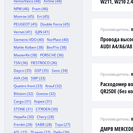
W211, W210 2.4
Vemo/Vaico (48)
Airline (48)
NPW (46)
Fram (46)
Monroe (45)
Ert (45)
PEUGEOT (45)
Double Force (45)
Производитель:
Vernet (41)
ILJIN (41)
Провода высо
Siemens-VDO (40)
NorPlast (40)
AUDI A4/A6/A8 
Mahle Kolben (38)
Besf1ts (38)
PASSAT B5 2.8
MasterKit (38)
PORSCHE (36)
TSN (36)
FIESTROCO (36)
Dayco (35)
GSP (35)
Sasic (34)
Производитель:
AVA (34)
SWF (33)
Расходомер во
Quattro freni (33)
Krauf (32)
QR25DE (без к
Bilstein (32)
Goetze (32)
Cargo (31)
Корея (31)
STONE (31)
CITROEN (30)
Hepafix (30)
Chery (28)
Производитель:
Frenkit (28)
SABB (28)
Toyo (27)
ДМРВ MERCEDES
ATL (27)
Zf parts (27)
Dello (26)