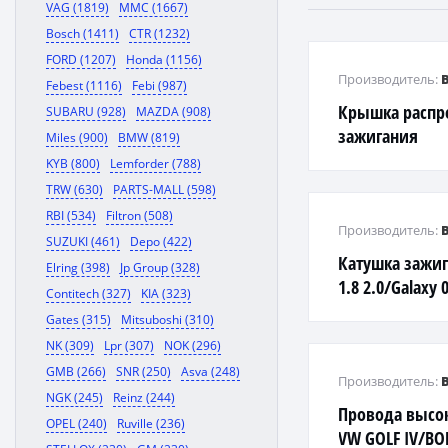
VAG (1819)
MMC (1667)
Bosch (1411)
CTR (1232)
FORD (1207)
Honda (1156)
Производитель:
Febest (1116)
Febi (987)
Крышка распр
SUBARU (928)
MAZDA (908)
зажигания
Miles (900)
BMW (819)
KYB (800)
Lemforder (788)
TRW (630)
PARTS-MALL (598)
RBI (534)
Filtron (508)
Производитель:
SUZUKI (461)
Depo (422)
Катушка зажига
Elring (398)
Jp Group (328)
1.8 2.0/Galaxy
Contitech (327)
KIA (323)
07-/Transit 06-
Gates (315)
Mitsuboshi (310)
NK (309)
Lpr (307)
NOK (296)
GMB (266)
SNR (250)
Asva (248)
Производитель:
NGK (245)
Reinz (244)
Провода высо
OPEL (240)
Ruville (236)
VW GOLF IV/B