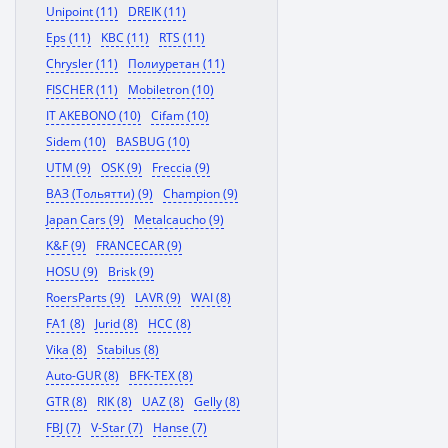
Unipoint (11)
DREIK (11)
Eps (11)
KBC (11)
RTS (11)
Chrysler (11)
Полиуретан (11)
FISCHER (11)
Mobiletron (10)
IT AKEBONO (10)
Cifam (10)
Sidem (10)
BASBUG (10)
UTM (9)
OSK (9)
Freccia (9)
ВАЗ (Тольятти) (9)
Champion (9)
Japan Cars (9)
Metalcaucho (9)
K&F (9)
FRANCECAR (9)
HOSU (9)
Brisk (9)
RoersParts (9)
LAVR (9)
WAI (8)
FA1 (8)
Jurid (8)
HCC (8)
Vika (8)
Stabilus (8)
Auto-GUR (8)
BFK-TEX (8)
GTR (8)
RIK (8)
UAZ (8)
Gelly (8)
FBJ (7)
V-Star (7)
Hanse (7)