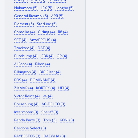
Nakamoto (5)
LEX (5)
Longho (5)
General Ricambi (5)
APR (5)
Element (5)
StarLine (5)
Camellia (4)
Girling (4)
R8 (4)
SCT (4)
АвтоБРОНЯ (4)
Trucktec (4)
DAF (4)
Eurobump (4)
JFBK (4)
GP (4)
ALFeco (4)
Riken (4)
Pilkington (4)
BIG Filter (4)
POS (4)
DOMINANT (4)
ZIKMAR (4)
KORTEX (4)
UFI (4)
Victor Reinz (4)
<> (4)
Borsehung (4)
AC-DELCO (3)
Intermotor (3)
Sheriff (3)
Panda Parts (3)
Tork (3)
KONI (3)
Cardone Select (3)
RAYBESTOS (3)
DAEWHA (3)