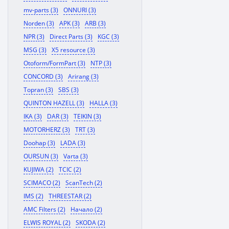
mv-parts (3)
ONNURI (3)
Norden (3)
APK (3)
ARB (3)
NPR (3)
Direct Parts (3)
KGC (3)
MSG (3)
X5 resource (3)
Otoform/FormPart (3)
NTP (3)
CONCORD (3)
Arirang (3)
Topran (3)
SBS (3)
QUINTON HAZELL (3)
HALLA (3)
IKA (3)
DAR (3)
TEIKIN (3)
MOTORHERZ (3)
TRT (3)
Doohap (3)
LADA (3)
OURSUN (3)
Varta (3)
KUJIWA (2)
TCIC (2)
SCIMACO (2)
ScanTech (2)
IMS (2)
THREESTAR (2)
AMC Filters (2)
Начало (2)
ELWIS ROYAL (2)
SKODA (2)