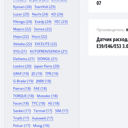
07
Kyosan (26)
StartVolt (25)
Luzar (25)
Nachi (24)
AD (24)
Pilenga (24)
Exedy (24)
YEC (23)
Mapco (22)
Seinsa (22)
Производитель:
Hepu (22)
Huco (22)
Датчик расхо
Akitaka (22)
EXCELITE (22)
E39/E46/E53 3.0
XYG (21)
AUTOFREN/SEINSA (21)
Daihatsu (21)
DONGIL (21)
Loebro (20)
Japan Parts (20)
GRAF (19)
JD (19)
TPR (19)
G-Brake (19)
JNBK (18)
Patron (18)
FAE (18)
TORQUE (18)
Motodor (18)
Facet (18)
TYC (18)
AE (18)
Sankei (17)
Termal (17)
SIM (17)
Trialli (17)
Autowelt (17)
Polcar (17)
Moog (16)