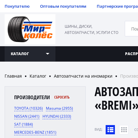
Покупателю
Оптовым покупателям
Партнерские прогр
ШИНЫ, ДИСКИ,
АВТОЗАПЧАСТИ, УСЛУГИ СТО
КАТАЛОГ
РАСП
Главная
Каталог
Автозапчасти на иномарки
Произво
●
●
●
АВТОЗА
ПРОИЗВОДИТЕЛИ
СБРОСИТЬ
«BREMI
TOYOTA (10326)
Masuma (2955)
NISSAN (2441)
HYUNDAI (2333)
SAT (1884)
ВИД:
C
MERCEDES-BENZ (1851)