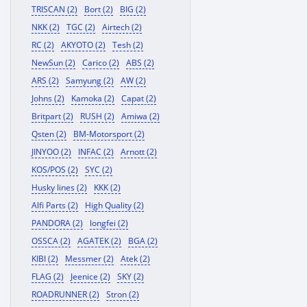
TRISCAN (2)
Bort (2)
BIG (2)
NKK (2)
TGC (2)
Airtech (2)
RC (2)
AKYOTO (2)
Tesh (2)
NewSun (2)
Carico (2)
ABS (2)
ARS (2)
Samyung (2)
AW (2)
Johns (2)
Kamoka (2)
Capat (2)
Britpart (2)
RUSH (2)
Amiwa (2)
Qsten (2)
BM-Motorsport (2)
JINYOO (2)
INFAC (2)
Arnott (2)
KOS/POS (2)
SYC (2)
Husky lines (2)
KKK (2)
Alfi Parts (2)
High Quality (2)
PANDORA (2)
longfei (2)
OSSCA (2)
AGATEK (2)
BGA (2)
KIBI (2)
Messmer (2)
Atek (2)
FLAG (2)
Jeenice (2)
SKY (2)
ROADRUNNER (2)
Stron (2)