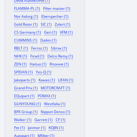
Delta Autotechnik (1)
FLAMMA-PL (1)
Filter master (1)
Nor Aalorg (1)
Eberspecher (1)
Gold Rotor (1)
SIC (1)
Zolert (1)
CS Germany (1)
Geri (1)
VFM (1)
CUMMINS (1)
Daikin (1)
RBLT (1)
Ferroz (1)
Sibтэк (1)
NHK (1)
Firad (1)
Delco Remy (1)
ZEN (1)
Haituo (1)
Япония (1)
SPIDAN (1)
Yes-Q (1)
Jakoparts (1)
Камаз (1)
LIFAN (1)
Grand Prix (1)
MOTORCRAFT (1)
EQuipart (1)
POMAX (1)
GUNYOUNG (1)
Westfalia (1)
BFK Group (1)
Nippon Denso (1)
Walker (1)
Garrett (1)
CF (1)
Fte (1)
Janmor (1)
KOJIN (1)
Autopart (1)
Mfilter (1)