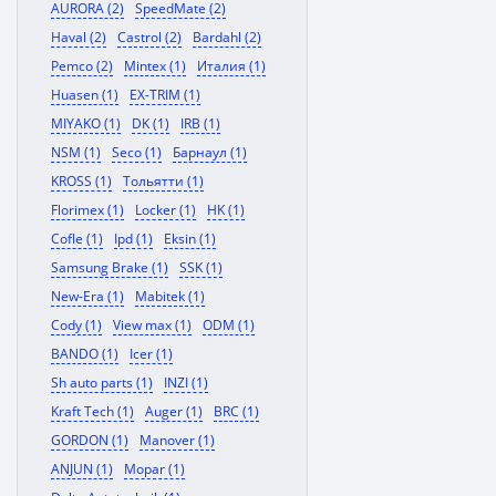
AURORA (2)
SpeedMate (2)
Haval (2)
Castrol (2)
Bardahl (2)
Pemco (2)
Mintex (1)
Италия (1)
Huasen (1)
EX-TRIM (1)
MIYAKO (1)
DK (1)
IRB (1)
NSM (1)
Seco (1)
Барнаул (1)
KROSS (1)
Тольятти (1)
Florimex (1)
Locker (1)
HK (1)
Cofle (1)
Ipd (1)
Eksin (1)
Samsung Brake (1)
SSK (1)
New-Era (1)
Mabitek (1)
Cody (1)
View max (1)
ODM (1)
BANDO (1)
Icer (1)
Sh auto parts (1)
INZI (1)
Kraft Tech (1)
Auger (1)
BRC (1)
GORDON (1)
Manover (1)
ANJUN (1)
Mopar (1)