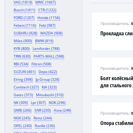
VAG (1819)
MMC (1667)
Bosch (1411)
CTR (1232)
FORD (1207)
Honda (1156)
Производитель:
Febest (1116)
Febi (987)
Прокладка сл
SUBARU (928)
MAZDA (908)
Miles (900)
BMW (819)
KYB (800)
Lemforder (788)
TRW (630)
PARTS-MALL (598)
RBI (534)
Filtron (508)
Производитель:
SUZUKI (461)
Depo (422)
Болт колёсный
Elring (398)
Jp Group (328)
для стального
Contitech (327)
KIA (323)
Gates (315)
Mitsuboshi (310)
NK (309)
Lpr (307)
NOK (296)
GMB (266)
SNR (250)
Asva (248)
Производитель:
NGK (245)
Reinz (244)
Опора стабили
OPEL (240)
Ruville (236)