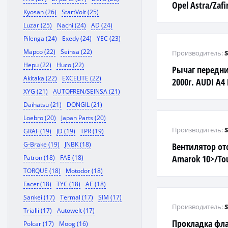
Opel Astra/Zafi
Kyosan (26)
StartVolt (25)
Luzar (25)
Nachi (24)
AD (24)
Pilenga (24)
Exedy (24)
YEC (23)
Mapco (22)
Seinsa (22)
Производитель:
Hepu (22)
Huco (22)
Рычаг передн
Akitaka (22)
EXCELITE (22)
2000г. AUDI A4 
XYG (21)
AUTOFREN/SEINSA (21)
Daihatsu (21)
DONGIL (21)
Loebro (20)
Japan Parts (20)
Производитель:
GRAF (19)
JD (19)
TPR (19)
G-Brake (19)
JNBK (18)
Вентилятор о
Amarok 10>/Tou
Patron (18)
FAE (18)
TORQUE (18)
Motodor (18)
Facet (18)
TYC (18)
AE (18)
Sankei (17)
Termal (17)
SIM (17)
Производитель:
Trialli (17)
Autowelt (17)
Прокладка фл
Polcar (17)
Moog (16)