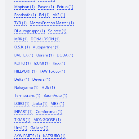
Mopisan (1)
Payen (1)
Feituo (1)
Roadsafe (1)
Rcl (1)
AKS (1)
TYB (1)
Morse/Friction Master (1)
Dl-autogruppe (1)
Seintex (1)
MRK (1)
DONALDSON (1)
O.S.K. (1)
Autopartner (1)
BALTEX (1)
Osram (1)
DODA (1)
KOITO (1)
IZUMI (1)
Kixx (1)
HILLPORT (1)
FAW Tokico (1)
Delta (1)
Devers (1)
Nakayama (1)
HDE (1)
Termotrans (1)
BaumAuto (1)
LORO (1)
Japko (1)
MBS (1)
INPART (1)
Comfortmat (1)
TIGAR (1)
MONGOOSE (1)
Ural (1)
Gallant (1)
AYWIPARTS (1)
KATSURO (1)