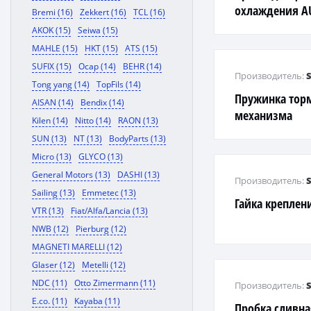
охлаждения AUD
Bremi (16)
Zekkert (16)
TCL (16)
90-94, 100 Avan
AKOK (15)
Seiwa (15)
90-94, 80
MAHLE (15)
HKT (15)
ATS (15)
SUFIX (15)
Ocap (14)
BEHR (14)
Производитель:
Tong yang (14)
TopFils (14)
Пружинка тор
AISAN (14)
Bendix (14)
механизма
Kilen (14)
Nitto (14)
RAON (13)
SUN (13)
NT (13)
BodyParts (13)
Micro (13)
GLYCO (13)
General Motors (13)
DASHI (13)
Производитель:
Sailing (13)
Emmetec (13)
Гайка креплен
VTR (13)
Fiat/Alfa/Lancia (13)
NWB (12)
Pierburg (12)
MAGNETI MARELLI (12)
Glaser (12)
Metelli (12)
NDC (11)
Otto Zimermann (11)
Производитель:
E.co. (11)
Kayaba (11)
Пробка сливна