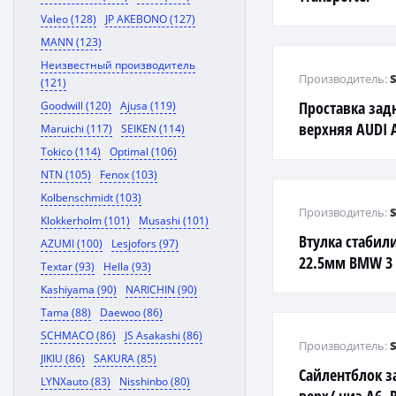
Valeo (128)
JP AKEBONO (127)
MANN (123)
Неизвестный производитель
Производитель:
(121)
Проставка за
Goodwill (120)
Ajusa (119)
верхняя AUDI 
Maruichi (117)
SEIKEN (114)
11-/SKODA OCT
Tokico (114)
Optimal (106)
00-/VW GOLF 9
NTN (105)
Fenox (103)
Kolbenschmidt (103)
Производитель:
Klokkerholm (101)
Musashi (101)
Втулка стабил
AZUMI (100)
Lesjofors (97)
22.5мм BMW 3 
Textar (93)
Hella (93)
Kashiyama (90)
NARICHIN (90)
Tama (88)
Daewoo (86)
SCHMACO (86)
JS Asakashi (86)
Производитель:
JIKIU (86)
SAKURA (85)
Сайлентблок 
LYNXauto (83)
Nisshinbo (80)