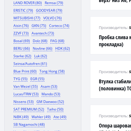
верх/ низ A6, P
LAND ROVER (80)
Remsa (79)
ERISTIC (79)
GOODYEAR (79)
MITSUBISHI (77)
VOLVO (76)
Aisin (76)
GKN (75)
Corteco (74)
Производитель:
ZZVF (73)
Avantech (73)
Пробка слива 
Bosal (69)
Dolz (68)
FAG (68)
прокладка)
BERU (66)
Novline (66)
HDK (62)
Mondeo/Focus/K
Starke (62)
Luk (62)
1.3-2.0TD 95>
Seinsa/Autofren (61)
Blue Print (60)
Tong Hong (58)
Производитель:
TYG (55)
EGR (55)
Втулка стабил
Van Wezel (55)
Asam (53)
(половинка) TO
Lucas/TRW (53)
Mando (53)
7L7), CAYENNE 
Nissens (53)
GM Daewoo (52)
SAT PREMIUM (52)
Taiho (50)
Производитель:
NiBK (49)
Wahler (49)
Ate (49)
SB Nagamochi (48)
Опора шаровая 