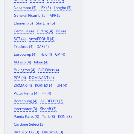
Nakamoto (5)
LEX (5)
Longho (5)
General Ricambi (5)
APR (5)
Element (5)
StarLine (5)
Camellia (4)
Girling (4)
R8 (4)
SCT (4)
АвтоБРОНЯ (4)
Trucktec (4)
DAF (4)
Eurobump (4)
JFBK (4)
GP (4)
ALFeco (4)
Riken (4)
Pilkington (4)
BIG Filter (4)
POS (4)
DOMINANT (4)
ZIKMAR (4)
KORTEX (4)
UFI (4)
Victor Reinz (4)
<> (4)
Borsehung (4)
AC-DELCO (3)
Intermotor (3)
Sheriff (3)
Panda Parts (3)
Tork (3)
KONI (3)
Cardone Select (3)
RAYBESTOS (3)
DAEWHA (3)