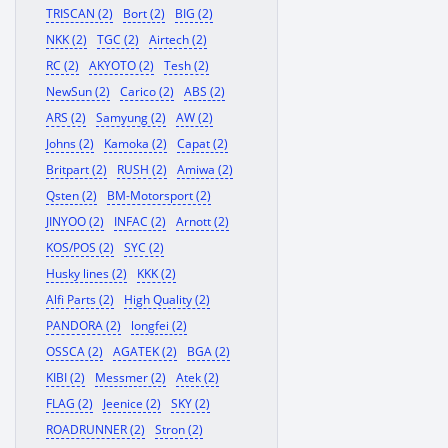
TRISCAN (2)
Bort (2)
BIG (2)
NKK (2)
TGC (2)
Airtech (2)
RC (2)
AKYOTO (2)
Tesh (2)
NewSun (2)
Carico (2)
ABS (2)
ARS (2)
Samyung (2)
AW (2)
Johns (2)
Kamoka (2)
Capat (2)
Britpart (2)
RUSH (2)
Amiwa (2)
Qsten (2)
BM-Motorsport (2)
JINYOO (2)
INFAC (2)
Arnott (2)
KOS/POS (2)
SYC (2)
Husky lines (2)
KKK (2)
Alfi Parts (2)
High Quality (2)
PANDORA (2)
longfei (2)
OSSCA (2)
AGATEK (2)
BGA (2)
KIBI (2)
Messmer (2)
Atek (2)
FLAG (2)
Jeenice (2)
SKY (2)
ROADRUNNER (2)
Stron (2)