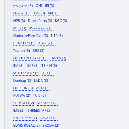
mv-parts (3)
ONNURI (3)
Norden (3)
APK (3)
ARB (3)
NPR (3)
Direct Parts (3)
KGC (3)
MSG (3)
X5 resource (3)
Otoform/FormPart (3)
NTP (3)
CONCORD (3)
Arirang (3)
Topran (3)
SBS (3)
QUINTON HAZELL (3)
HALLA (3)
IKA (3)
DAR (3)
TEIKIN (3)
MOTORHERZ (3)
TRT (3)
Doohap (3)
LADA (3)
OURSUN (3)
Varta (3)
KUJIWA (2)
TCIC (2)
SCIMACO (2)
ScanTech (2)
IMS (2)
THREESTAR (2)
AMC Filters (2)
Начало (2)
ELWIS ROYAL (2)
SKODA (2)