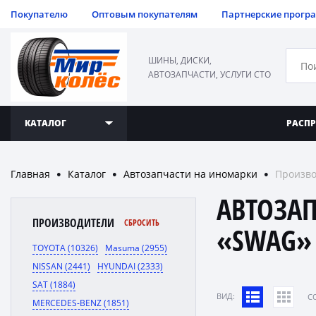
Покупателю
Оптовым покупателям
Партнерские прогр
ШИНЫ, ДИСКИ,
АВТОЗАПЧАСТИ, УСЛУГИ СТО
КАТАЛОГ
РАСП
Главная
Каталог
Автозапчасти на иномарки
Произв
●
●
●
АВТОЗА
ПРОИЗВОДИТЕЛИ
СБРОСИТЬ
«SWAG»
TOYOTA (10326)
Masuma (2955)
NISSAN (2441)
HYUNDAI (2333)
SAT (1884)
ВИД:
C
MERCEDES-BENZ (1851)