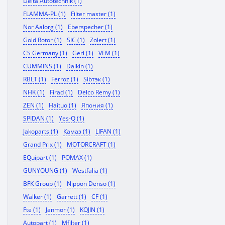
Delta Autotechnik (1)
FLAMMA-PL (1)
Filter master (1)
Nor Aalorg (1)
Eberspecher (1)
Gold Rotor (1)
SIC (1)
Zolert (1)
CS Germany (1)
Geri (1)
VFM (1)
CUMMINS (1)
Daikin (1)
RBLT (1)
Ferroz (1)
Sibтэк (1)
NHK (1)
Firad (1)
Delco Remy (1)
ZEN (1)
Haituo (1)
Япония (1)
SPIDAN (1)
Yes-Q (1)
Jakoparts (1)
Камаз (1)
LIFAN (1)
Grand Prix (1)
MOTORCRAFT (1)
EQuipart (1)
POMAX (1)
GUNYOUNG (1)
Westfalia (1)
BFK Group (1)
Nippon Denso (1)
Walker (1)
Garrett (1)
CF (1)
Fte (1)
Janmor (1)
KOJIN (1)
Autopart (1)
Mfilter (1)