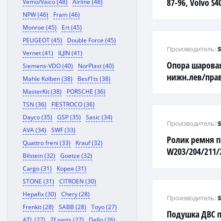
87-96, Volvo S4
Vemo/Vaico (48)
Airline (48)
резьбой
NPW (46)
Fram (46)
Monroe (45)
Ert (45)
PEUGEOT (45)
Double Force (45)
Производитель:
Vernet (41)
ILJIN (41)
Опора шарова
Siemens-VDO (40)
NorPlast (40)
нижн.лев/пра
Mahle Kolben (38)
Besf1ts (38)
MasterKit (38)
PORSCHE (36)
TSN (36)
FIESTROCO (36)
Dayco (35)
GSP (35)
Sasic (34)
Производитель:
AVA (34)
SWF (33)
Ролик ремня 
Quattro freni (33)
Krauf (32)
W203/204/211/
Bilstein (32)
Goetze (32)
Cargo (31)
Корея (31)
STONE (31)
CITROEN (30)
Hepafix (30)
Chery (28)
Производитель:
Frenkit (28)
SABB (28)
Toyo (27)
Подушка ДВС 
ATL (27)
Zf parts (27)
Dello (26)