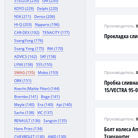
STELLOX (230)
GM (230)
KOYO (229)
Delphi (220)
NSK (211)
Denso (206)
HI-Q (203)
Nipparts (196)
Производитель:
CAR-DEX (192)
TENACITY (177)
Прокладка сл
SsangYong (176)
Ssang Yong (175)
INA (170)
ADVICS (162)
SKF (158)
LYNX (158)
555 (155)
Производитель:
SWAG (155)
Mobis (153)
OBK (151)
Пробка сливна
Knecht (Mahle Filter) (144)
15/VECTRA 95-
05-/CRUZE 09-
Brembo (141)
Boge (141)
Meyle (140)
Era (140)
Api (140)
Sachs (138)
VIC (137)
Производитель:
RENAULT (136)
Sangsin (135)
Болт колеса Am
Hans Pries (134)
Transporter
CHEVROLET (130)
AMD (130)