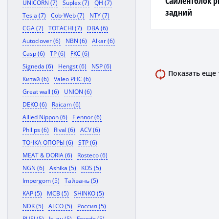
Сайлентблок р
UNICORN (7)
Suplex (7)
QH (7)
задний
Tesla (7)
Cob-Web (7)
NTY (7)
CGA (7)
TOTACHI (7)
DBA (6)
Autoclover (6)
NBN (6)
Alkar (6)
Casp (6)
TP (6)
FKC (6)
Signeda (6)
Hengst (6)
NSP (6)
Показать еще
Китай (6)
Valeo PHC (6)
Great wall (6)
UNION (6)
DEKO (6)
Raicam (6)
Allied Nippon (6)
Flennor (6)
Philips (6)
Rival (6)
ACV (6)
ТОЧКА ОПОРЫ (6)
STP (6)
MEAT & DORIA (6)
Rosteco (6)
NGN (6)
Ashika (5)
KOS (5)
Impergom (5)
Тайвань (5)
KAP (5)
MCB (5)
SHINKO (5)
NDK (5)
ALCO (5)
Россия (5)
RUEI (5)
Isuzu (5)
Ferodo (5)