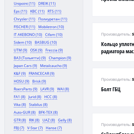
Unipoint (11)
DREIK (11)
Eps (11)
KBC (11)
RTS (11)
Chrysler (11)
Полиуретан (11)
FISCHER (11)
Mobiletron (10)
Производитель:
IT AKEBONO (10)
Cifam (10)
Sidem (10)
BASBUG (10)
Кольцо уплот
UTM (9)
OSK (9)
Freccia (9)
радиатора мас
ВАЗ (Тольятти) (9)
Champion (9)
Japan Cars (9)
Metalcaucho (9)
K&F (9)
FRANCECAR (9)
Производитель:
HOSU (9)
Brisk (9)
Болт ГБЦ
RoersParts (9)
LAVR (9)
WAI (8)
FA1 (8)
Jurid (8)
HCC (8)
Vika (8)
Stabilus (8)
Auto-GUR (8)
BFK-TEX (8)
GTR (8)
RIK (8)
UAZ (8)
Gelly (8)
Производитель:
FBJ (7)
V-Star (7)
Hanse (7)